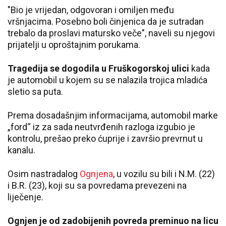
"Bio je vrijedan, odgovoran i omiljen među
vršnjacima. Posebno boli činjenica da je sutradan
trebalo da proslavi matursko veče", naveli su njegovi
prijatelji u oproštajnim porukama.
Tragedija se dogodila u Fruškogorskoj ulici
kada
je automobil u kojem su se nalazila trojica mladića
sletio sa puta.
Prema dosadašnjim informacijama, automobil marke
„ford“ iz za sada neutvrđenih razloga izgubio je
kontrolu, prešao preko ćuprije i završio prevrnut u
kanalu.
Osim nastradalog
Ognjena
, u vozilu su bili i N.M. (22)
i B.R. (23), koji su sa povredama prevezeni na
liječenje.
Ognjen je od zadobijenih povreda preminuo na licu