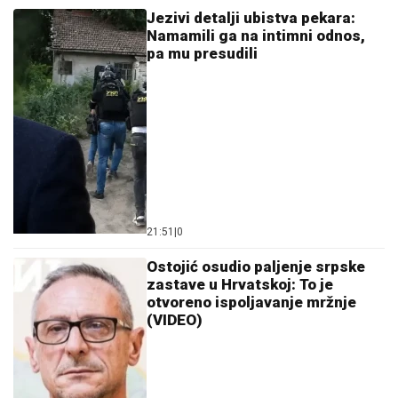
21:51
|
0
Ostojić osudio paljenje srpske
zastave u Hrvatskoj: To je
otvoreno ispoljavanje mržnje
(VIDEO)
19:05
|
0