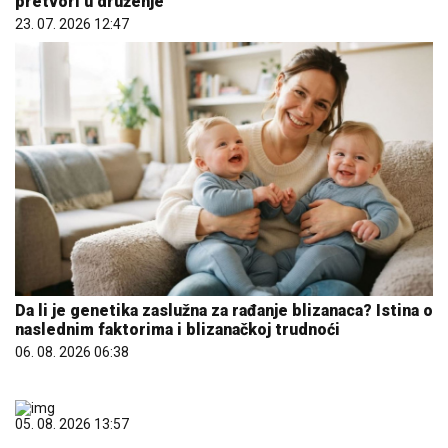
Da li je genetika zaslužna za rađanje blizanaca? Istina o
naslednim faktorima i blizanačkoj trudnoći
06. 08. 2026 06:38
05. 08. 2026 13:57
(ВИДЕО) Из Калне полетео хеликоптер МУП-а за
гашење пожара код Габровнице