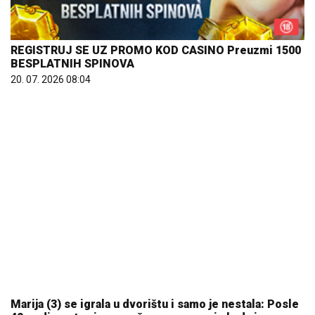
REGISTRUJ SE UZ PROMO KOD CASINO Preuzmi 1500
BESPLATNIH SPINOVA
20. 07. 2026 08:04
Marija (3) se igrala u dvorištu i samo je nestala: Posle
42 godine otac je pronašao, zanemeo je kada je saznao
gde je bila
06. 08. 2026 09:39