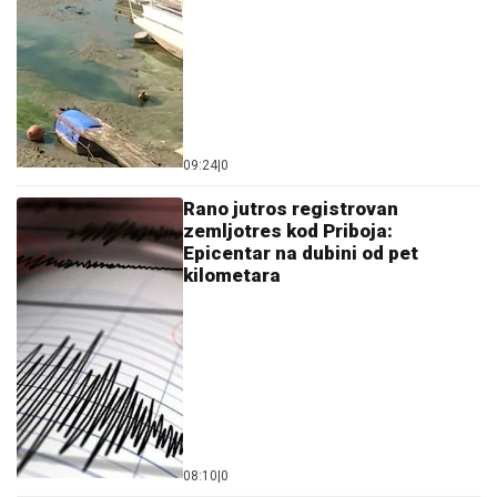
09:24
|
0
Rano jutros registrovan
zemljotres kod Priboja:
Epicentar na dubini od pet
kilometara
08:10
|
0
Jezivi detalji ubistva pekara:
Namamili ga na intimni odnos,
pa mu presudili