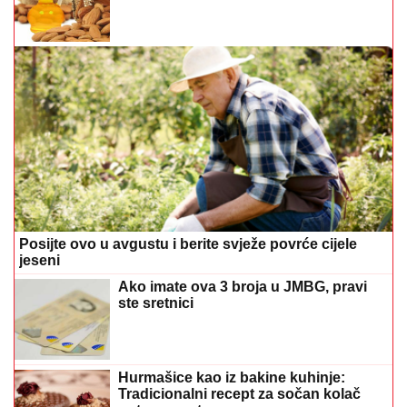
Posijte ovo u avgustu i berite svježe povrće cijele
jeseni
Ako imate ova 3 broja u JMBG, pravi
ste sretnici
Hurmašice kao iz bakine kuhinje:
Tradicionalni recept za sočan kolač
gotov za sat vremena