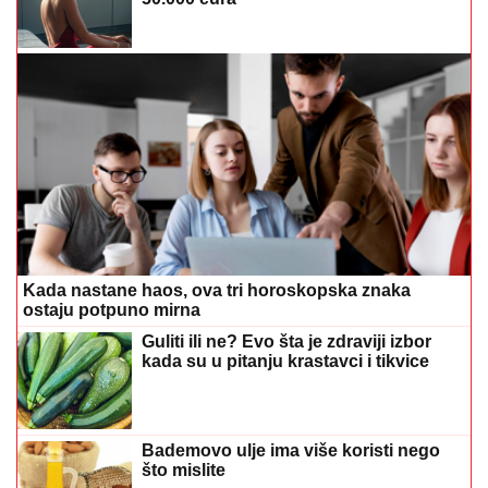
Kada nastane haos, ova tri horoskopska znaka
ostaju potpuno mirna
Guliti ili ne? Evo šta je zdraviji izbor
kada su u pitanju krastavci i tikvice
Bademovo ulje ima više koristi nego
što mislite