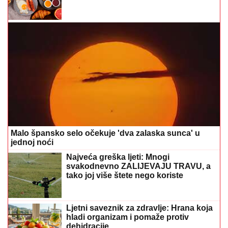
Malo špansko selo očekuje 'dva zalaska sunca' u
jednoj noći
Najveća greška ljeti: Mnogi
svakodnevno ZALIJEVAJU TRAVU, a
tako joj više štete nego koriste
Ljetni saveznik za zdravlje: Hrana koja
hladi organizam i pomaže protiv
dehidracije