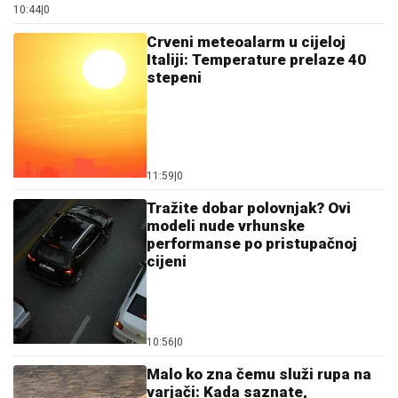
11:59
|
0
Tražite dobar polovnjak? Ovi
modeli nude vrhunske
performanse po pristupačnoj
cijeni
10:56
|
0
Malo ko zna čemu služi rupa na
varjači: Kada saznate,
koristićete je drugačije!