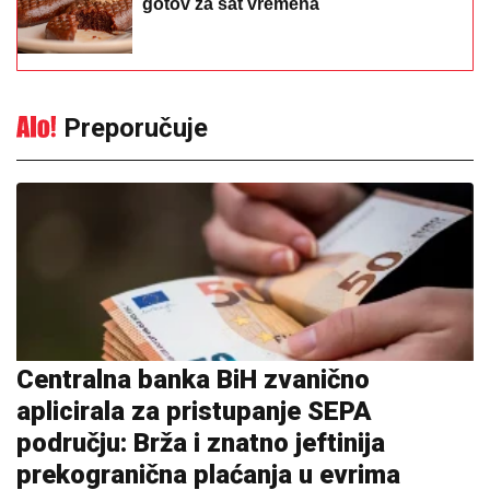
Preporučuje
Centralna banka BiH zvanično
aplicirala za pristupanje SEPA
području: Brža i znatno jeftinija
prekogranična plaćanja u evrima
10:44
|
0
Crveni meteoalarm u cijeloj
Italiji: Temperature prelaze 40
stepeni