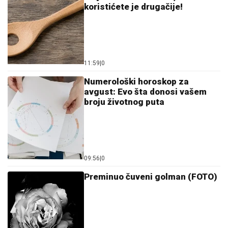
11:59
|
0
Numerološki horoskop za
avgust: Evo šta donosi vašem
broju životnog puta
09:56
|
0
Preminuo čuveni golman (FOTO)
09:23
|
0