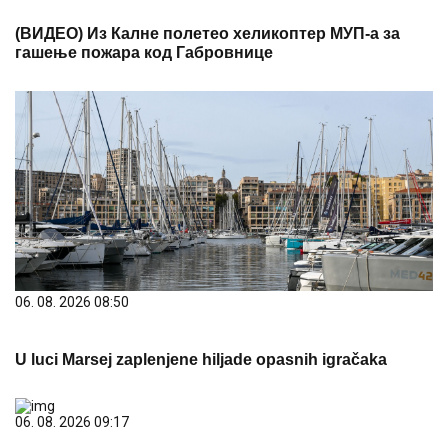
06. 08. 2026 08:50
U luci Marsej zaplenjene hiljade opasnih igračaka
06. 08. 2026 09:17
Кула први пут домаћин Олимпијаде трећег доба
Западнобачког округа