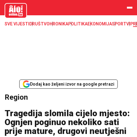
aloonline.b
a
SVE VIJESTI
DRUŠTVO
HRONIKA
POLITIKA
EKONOMIJA
SPORT
VIP
R
Dodaj kao željeni izvor na google pretrazi
Region
Tragedija slomila cijelo mjesto:
Ognjen poginuo nekoliko sati
prije mature, drugovi neutješni