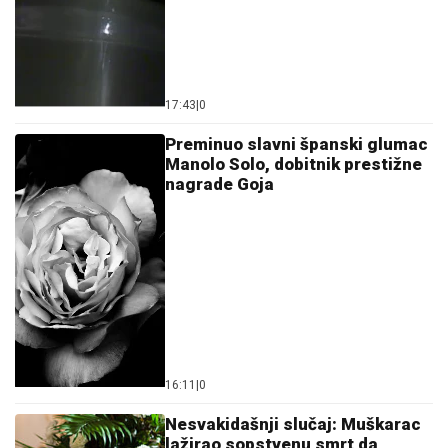
17:43
|
0
Preminuo slavni španski glumac
Manolo Solo, dobitnik prestižne
nagrade Goja
16:11
|
0
Nesvakidašnji slučaj: Muškarac
lažirao sopstvenu smrt da