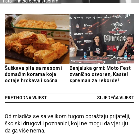
Foto: Printscreen/Instagram
Šuškava pita sa mesom i
Banjaluka grmi: Moto Fest
domaćim korama koja
zvanično otvoren, Kastel
ostaje hrskava i sočna
spreman za rekorde!
PRETHODNA VIJEST
SLJEDEĆA VIJEST
Od mladića se sa velikom tugom opraštaju prijatelji,
školski drugovi i poznanici, koji ne mogu da vjeruju
da ga više nema.