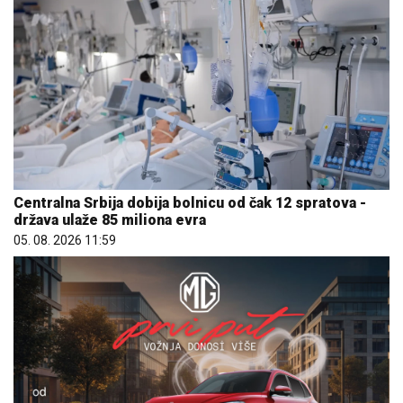
Centralna Srbija dobija bolnicu od čak 12 spratova -
država ulaže 85 miliona evra
05. 08. 2026 11:59
Hibrid broj 1 koji osvaja Evropu, sada po specijalnoj