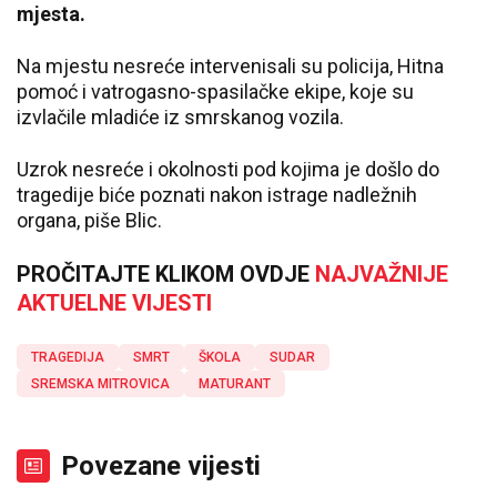
mjesta.
Na mjestu nesreće intervenisali su policija, Hitna
pomoć i vatrogasno-spasilačke ekipe, koje su
izvlačile mladiće iz smrskanog vozila.
Uzrok nesreće i okolnosti pod kojima je došlo do
tragedije biće poznati nakon istrage nadležnih
organa, piše Blic.
PROČITAJTE KLIKOM OVDJE
NAJVAŽNIJE
AKTUELNE VIJESTI
TRAGEDIJA
SMRT
ŠKOLA
SUDAR
SREMSKA MITROVICA
MATURANT
Povezane vijesti