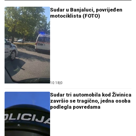
Sudar u Banjaluci, povrijeđen
motociklista (FOTO)
10:18
|
0
Sudar tri automobila kod Živinica
završio se tragično, jedna osoba
podlegla povredama