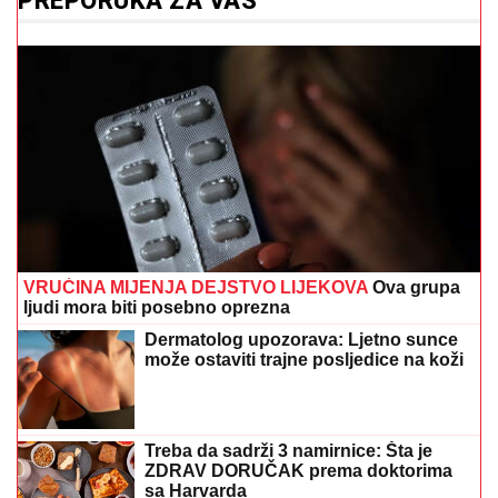
VRUĆINA MIJENJA DEJSTVO LIJEKOVA
Ova grupa
ljudi mora biti posebno oprezna
Dermatolog upozorava: Ljetno sunce
može ostaviti trajne posljedice na koži
Treba da sadrži 3 namirnice: Šta je
ZDRAV DORUČAK prema doktorima
sa Harvarda