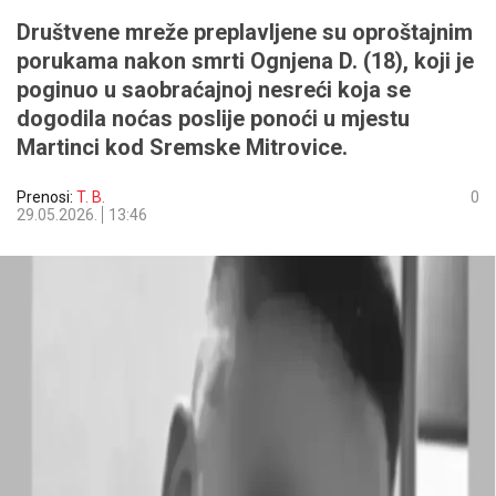
Društvene mreže preplavljene su oproštajnim
porukama nakon smrti Ognjena D. (18), koji je
poginuo u saobraćajnoj nesreći koja se
dogodila noćas poslije ponoći u mjestu
Martinci kod Sremske Mitrovice.
Prenosi:
T. B.
0
29.05.2026.
13:46