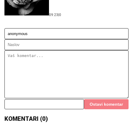
Ostavi komentar
KOMENTARI (0)
Region
Od 7. avgusta stroža pravila u
Crnoj Gori: Kazne do 600 evra!