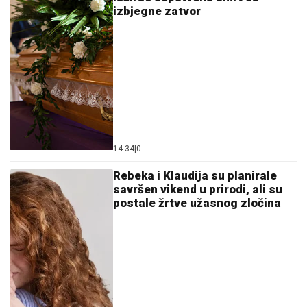
izbjegne zatvor
14:34
|
0
Rebeka i Klaudija su planirale
savršen vikend u prirodi, ali su
postale žrtve užasnog zločina