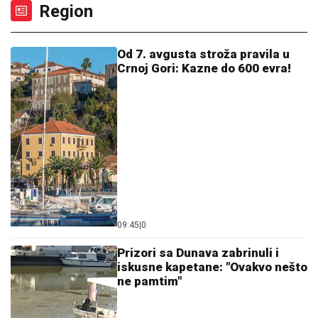
09:45
|
0
Prizori sa Dunava zabrinuli i
iskusne kapetane: "Ovakvo nešto
ne pamtim"