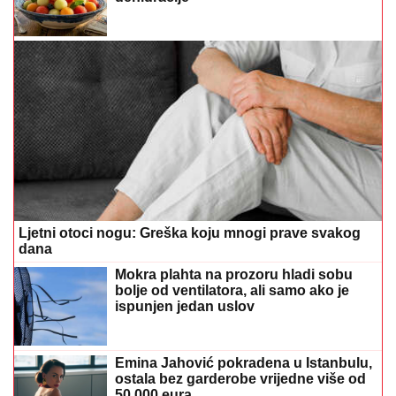
Ljetni otoci nogu: Greška koju mnogi prave svakog
dana
Mokra plahta na prozoru hladi sobu
bolje od ventilatora, ali samo ako je
ispunjen jedan uslov
Emina Jahović pokradena u Istanbulu,
ostala bez garderobe vrijedne više od
50.000 eura