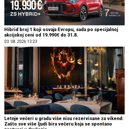
akcijskoj ceni od 19.990€ do 31.8.
03. 08. 2026 13:23
Letnje večeri u gradu više nisu rezervisane za vikend:
Zašto sve više ljudi bira večeru koja se spontano
pretvori u druženje
23. 07. 2026 12:47