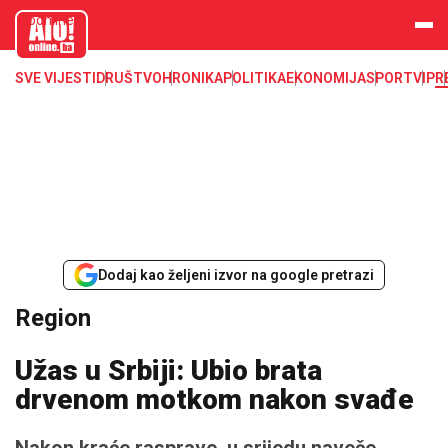
aloonline.b
a
SVE VIJESTI
DRUŠTVO
HRONIKA
POLITIKA
EKONOMIJA
SPORT
VIP
R
Dodaj kao željeni izvor na google pretrazi
Region
Užas u Srbiji: Ubio brata
drvenom motkom nakon svađe