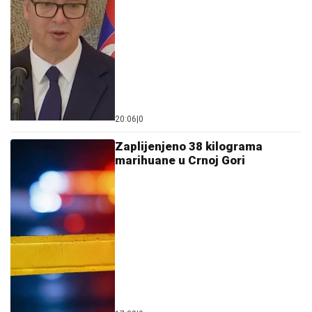
20:06
|
0
Zaplijenjeno 38 kilograma
marihuane u Crnoj Gori