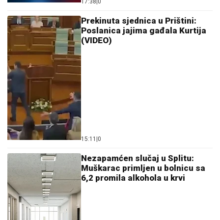
17:38
|
0
Prekinuta sjednica u Prištini:
Poslanica jajima gađala Kurtija
(VIDEO)
15:11
|
0
Nezapamćen slučaj u Splitu:
Muškarac primljen u bolnicu sa
6,2 promila alkohola u krvi