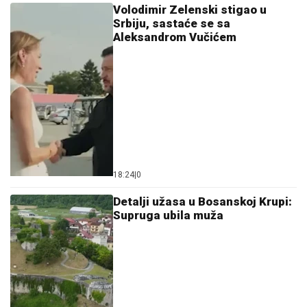
Volodimir Zelenski stigao u
Srbiju, sastaće se sa
Aleksandrom Vučićem
18:24
|
0
Detalji užasa u Bosanskoj Krupi:
Supruga ubila muža