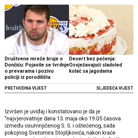
Društvene mreže bruje o
Desert bez pečenja:
Dončiću: Pojavile se tvrdnje
Osvježavajući sladoled
o prevarama i pozivu
kolač sa jagodama
policiji iz porodilišta
PRETHODNA VIJEST
SLJEDEĆA VIJEST
Izvršen je uviđaj i konstatovano je da je
”najvjerovatnije dana 13. maja oko 19.05 časova
između osumnjičenog S. S. i oštećenog, sada
pokojnog Svetomira Stojiljkovića, nakon kraće