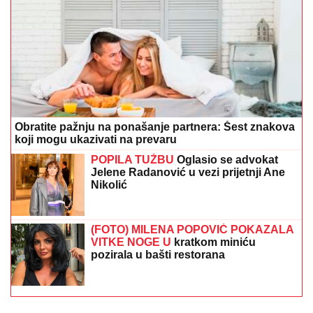
Obratite pažnju na ponašanje partnera: Šest znakova
koji mogu ukazivati na prevaru
POPILA TUŽBU
Oglasio se advokat
Jelene Radanović u vezi prijetnji Ane
Nikolić
(FOTO) MILENA POPOVIĆ POKAZALA
VITKE NOGE U
kratkom miniću
pozirala u bašti restorana