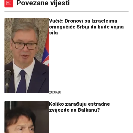
Povezane vijesti
Vučić: Dronovi sa Izraelcima
omogućiće Srbiji da bude vojna
sila
20:06
|
0
Koliko zarađuju estradne
zvijezde na Balkanu?