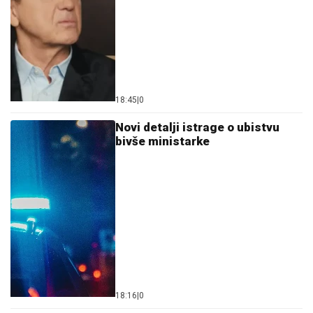
18:45
|
0
Novi detalji istrage o ubistvu
bivše ministarke
18:16
|
0