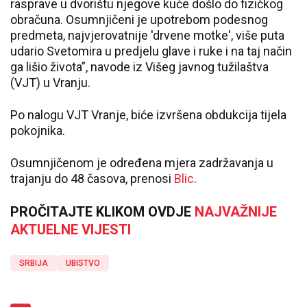
rasprave u dvorištu njegove kuće došlo do fizičkog
obračuna. Osumnjičeni je upotrebom podesnog
predmeta, najvjerovatnije 'drvene motke', više puta
udario Svetomira u predjelu glave i ruke i na taj način
ga lišio života”, navode iz Višeg javnog tužilaštva
(VJT) u Vranju.
Po nalogu VJT Vranje, biće izvršena obdukcija tijela
pokojnika.
Osumnjičenom je određena mjera zadržavanja u
trajanju do 48 časova, prenosi
Blic
.
PROČITAJTE KLIKOM OVDJE
NAJVAŽNIJE
AKTUELNE VIJESTI
SRBIJA
UBISTVO