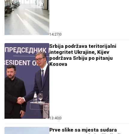
14:27
|
0
Srbija podržava teritorijalni
integritet Ukrajine, Kijev
podržava Srbiju po pitanju
Kosova
13:40
|
0
Prve slike sa mjesta sudara