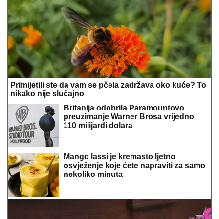
Primijetili ste da vam se pčela zadržava oko kuće? To
nikako nije slučajno
Britanija odobrila Paramountovo
preuzimanje Warner Brosa vrijedno
110 milijardi dolara
Mango lassi je kremasto ljetno
osvježenje koje ćete napraviti za samo
nekoliko minuta