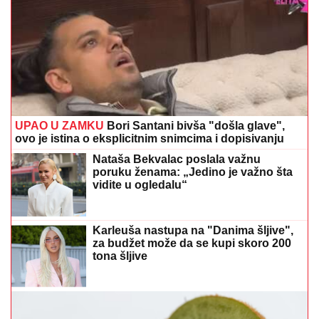
UPAO U ZAMKU
Bori Santani bivša "došla glave",
ovo je istina o eksplicitnim snimcima i dopisivanju
Nataša Bekvalac poslala važnu
poruku ženama: „Jedino je važno šta
vidite u ogledalu“
Karleuša nastupa na "Danima šljive",
za budžet može da se kupi skoro 200
tona šljive