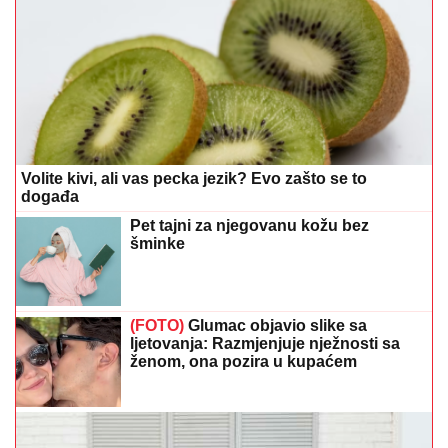
Volite kivi, ali vas pecka jezik? Evo zašto se to
događa
Pet tajni za njegovanu kožu bez
šminke
(FOTO)
Glumac objavio slike sa
ljetovanja: Razmjenjuje nježnosti sa
ženom, ona pozira u kupaćem