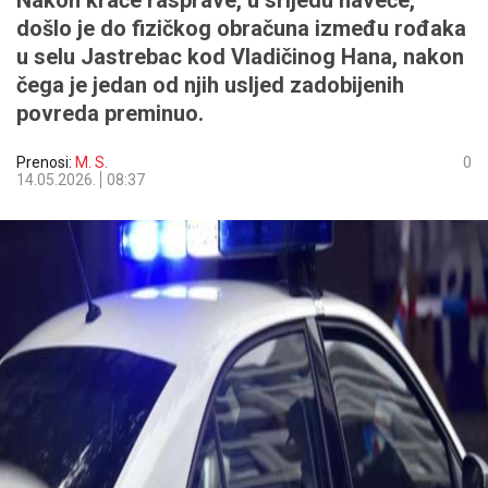
Nakon kraće rasprave, u srijedu naveče,
došlo je do fizičkog obračuna između rođaka
u selu Jastrebac kod Vladičinog Hana, nakon
čega je jedan od njih usljed zadobijenih
povreda preminuo.
Prenosi:
M. S.
0
14.05.2026.
08:37