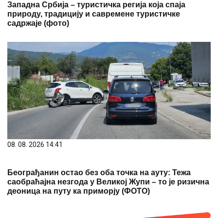
Западна Србија – туристичка регија која спаја
природу, традицију и савремене туристичке
садржаје (фото)
08. 08. 2026 14:41
Београђанин остао без оба точка на ауту: Тежа
саобраћајна незгода у Великој Жупи – то је ризична
деоница на путу ка приморју (ФОТО)