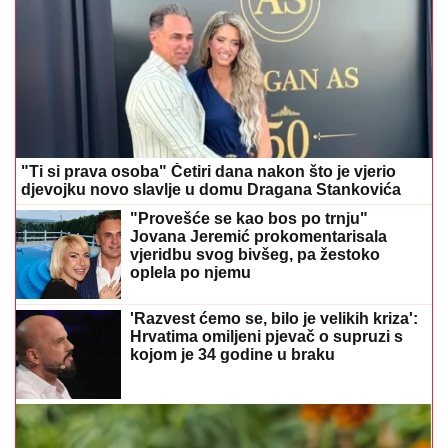
"Ti si prava osoba" Četiri dana nakon što je vjerio
djevojku novo slavlje u domu Dragana Stankovića
"Provešće se kao bos po trnju"
Jovana Jeremić prokomentarisala
vjeridbu svog bivšeg, pa žestoko
oplela po njemu
'Razvest ćemo se, bilo je velikih kriza':
Hrvatima omiljeni pjevač o supruzi s
kojom je 34 godine u braku