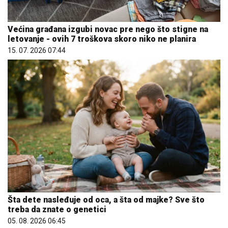
Većina građana izgubi novac pre nego što stigne na
letovanje - ovih 7 troškova skoro niko ne planira
15. 07. 2026 07:44
Šta dete nasleđuje od oca, a šta od majke? Sve što
treba da znate o genetici
05. 08. 2026 06:45