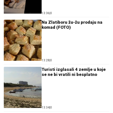
13:36
|
0
Na Zlatiboru žu-žu prodaju na
komad (FOTO)
13:28
|
0
Turisti izglasali 4 zemlje u koje
se ne bi vratili ni besplatno
13:34
|
0