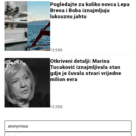
Pogledajte za koliko novca Lepa
Brena i Boba iznajmljuju
luksuznu jahtu
13:59
|
0
Otkriveni detalji: Marina
Tucaković iznajmljivala stan
gdje je čuvala stvari vrijedne
milion evra
13:25
|
0