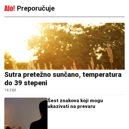
Preporučuje
Sutra pretežno sunčano, temperatura
do 39 stepeni
14:23
|
0
Šest znakova koji mogu
ukazivati na prevaru