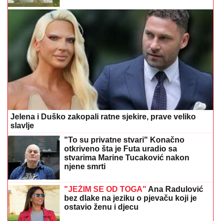
Jelena i Duško zakopali ratne sjekire, prave veliko
slavlje
"To su privatne stvari" Konačno
otkriveno šta je Futa uradio sa
stvarima Marine Tucaković nakon
njene smrti
"JEŽIM SE OD TOGA"
Ana Radulović
bez dlake na jeziku o pjevaču koji je
ostavio ženu i djecu