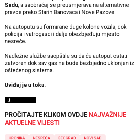
Sadu
, a saobraćaj se preusmjerava na alternativne
pravce preko Starih Banovaca i Nove Pazove.
Na autoputu su formirane duge kolone vozila, dok
policija i vatrogasci i dalje obezbjeđuju mjesto
nesreće.
Nadležne službe saopštile su da će autoput ostati
zatvoren dok sav gas ne bude bezbjedno uklonjen iz
oštećenog sistema.
Uviđaj je u toku.
PROČITAJTE KLIKOM OVDJE
NAJVAŽNIJE
AKTUELNE VIJESTI
HRONIKA
NESREĆA
BEOGRAD
NOVI SAD