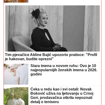
Tim pjevačice Aldine Bajić upozorio pratioce: "Profil
je hakovan, budite oprezni"
Stara imena u novom ruhu: Ovo je 10
najpopularnijih ženskih imena u 2026.
godini
Čeka u redu kao i svi ostali: Novak
Đoković uživa na ljetovanju u Crnoj
Gori, prodavačica otkrila nepoznati
detalj o teniseru