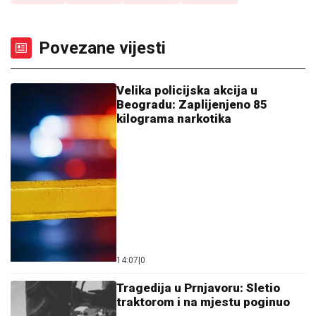
Povezane vijesti
Velika policijska akcija u
Beogradu: Zaplijenjeno 85
kilograma narkotika
14:07
|
0
Tragedija u Prnjavoru: Sletio
traktorom i na mjestu poginuo