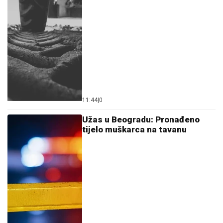
11:44
|
0
Užas u Beogradu: Pronađeno
tijelo muškarca na tavanu