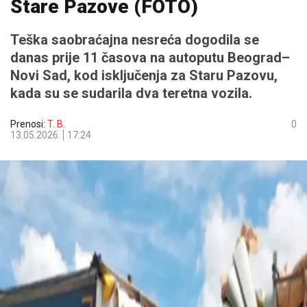
Stare Pazove (FOTO)
Teška saobraćajna nesreća dogodila se
danas prije 11 časova na autoputu Beograd–
Novi Sad, kod isključenja za Staru Pazovu,
kada su se sudarila dva teretna vozila.
Prenosi:
T. B.
0
13.05.2026.
17:24