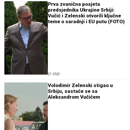
Prva zvanična posjeta
predsjednika Ukrajine Srbiji:
Vučić i Zelenski otvorili ključne
teme o saradnji i EU putu (FOTO)
21:05
|
0
Volodimir Zelenski stigao u
Srbiju, sastaće se sa
Aleksandrom Vučićem