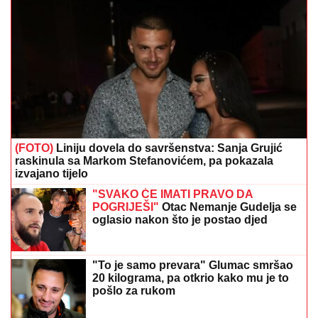
(FOTO)
Liniju dovela do savršenstva: Sanja Grujić
raskinula sa Markom Stefanovićem, pa pokazala
izvajano tijelo
"SVAKO ĆE IMATI PRAVO DA
POGRIJEŠI"
Otac Nemanje Gudelja se
oglasio nakon što je postao djed
"To je samo prevara" Glumac smršao
20 kilograma, pa otkrio kako mu je to
pošlo za rukom