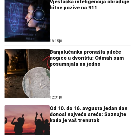
Vještačka inteligencija obrađuje
hitne pozive na 911
18:15
|
0
Banjalučanka pronašla pileće
nogice u dvorištu: Odmah sam
posumnjala na jedno
12:31
|
0
Od 10. do 16. avgusta jedan dan
donosi najveću sreću: Saznajte
kada je vaš trenutak