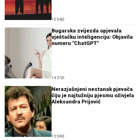
15:54
|
0
Bugarska zvijezda opjevala
vještačku inteligenciju: Objavila
numeru "ChatGPT"
14:27
|
0
Nerazjašnjeni nestanak pjevača
čiju je najtužniju pjesmu oživjela
Aleksandra Prijović
13:59
|
0