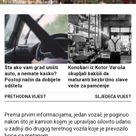
Foto: Printscreen/Instagram
Šta ako vam grad uništi
Konobari iz Kotor Varoša
auto, a nemate kasko?
skupljali bakšiš da
Postoji način da dobijete
maturanti bezbrižno slave
odštetu
veče za pamćenje
PRETHODNA VIJEST
SLJEDEĆA VIJEST
Prema prvim informacijama, jedan vozač je poginuo
nakon što je kamion kojim je upravljao silovito udario
u zadnji dio drugog teretnog vozila koje je prevozilo
boce sa metanom.