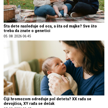
Šta dete nasleđuje od oca, a šta od majke? Sve što
treba da znate o genetici
05. 08. 2026 06:45
Čiji hromozom određuje pol deteta? XX rađa se
devojčica, XY rađa se dečak