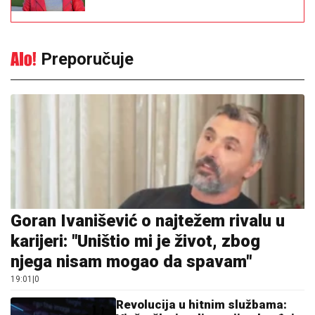
Preporučuje
Goran Ivanišević o najtežem rivalu u
karijeri: "Uništio mi je život, zbog
njega nisam mogao da spavam"
19:01
|
0
Revolucija u hitnim službama: