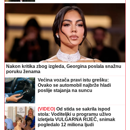
Nakon kritika zbog izgleda, Georgina poslala snažnu
poruku ženama
Većina vozača pravi istu grešku:
Ovako se automobil najbrže hladi
poslije stajanja na suncu
(VIDEO)
Od stida se sakrila ispod
stola: Voditeljki u programu uživo
izletjela VULGARNA RIJEČ, snimak
pogledalo 12 miliona ljudi