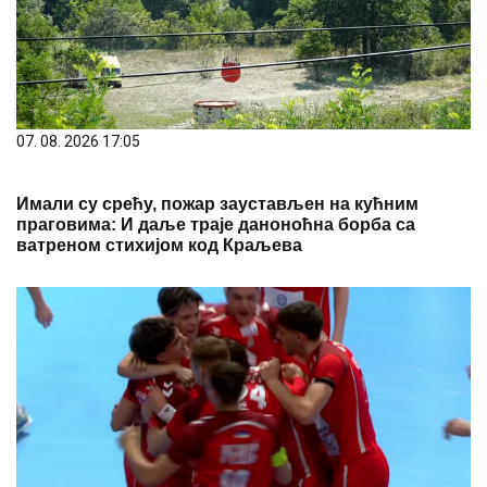
07. 08. 2026 17:05
Имали су срећу, пожар заустављен на кућним
праговима: И даље траје даноноћна борба са
ватреном стихијом код Краљева