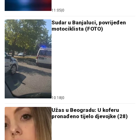
11:05
|
0
Sudar u Banjaluci, povrijeđen
motociklista (FOTO)
10:18
|
0
Užas u Beogradu: U koferu
pronađeno tijelo djevojke (28)