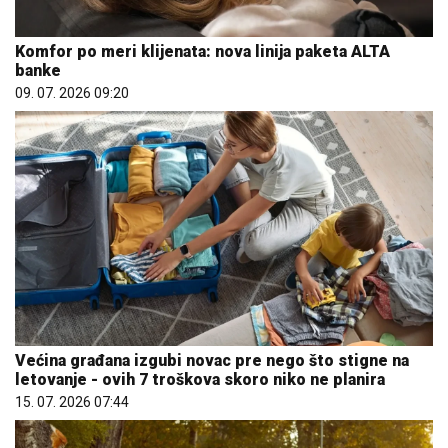
Komfor po meri klijenata: nova linija paketa ALTA
banke
09. 07. 2026 09:20
Većina građana izgubi novac pre nego što stigne na
letovanje - ovih 7 troškova skoro niko ne planira
15. 07. 2026 07:44