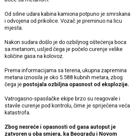
Od siline udara kabina kamiona potpuno je smrskana
i odvojena od prikolice. Vozač je preminuo na licu
mjesta.
Nakon sudara došlo je do ozbiljnog oštećenja boca
sa metanom, usljed čega je počelo curenje velike
količine gasa na kolovoz.
Prema informacijama sa terena, ukupna zapremina
metana iznosila je oko 5.588 kubnih metara, zbog
čega je
postojala ozbiljna opasnost od eksplozije.
Vatrogasno-spasilačke ekipe brzo su reagovale i
stavile curenje pod kontrolu, čime je spriječena veća
katastrofa.
Zbog nesreće i opasnosti od gasa autoput je
zatvoren u oba smjera, ka Beogradu i Novom