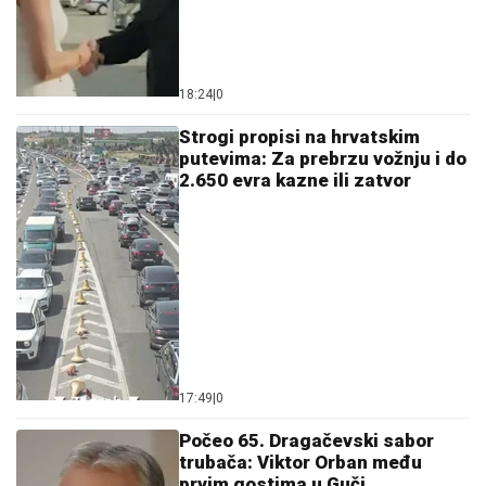
18:24
|
0
Strogi propisi na hrvatskim
putevima: Za prebrzu vožnju i do
2.650 evra kazne ili zatvor
17:49
|
0
Počeo 65. Dragačevski sabor
trubača: Viktor Orban među
prvim gostima u Guči