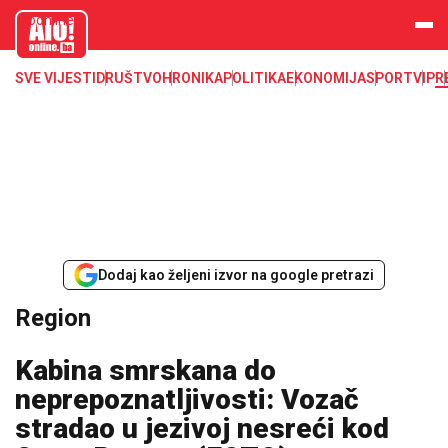
aloonline.b
a
SVE VIJESTI
DRUŠTVO
HRONIKA
POLITIKA
EKONOMIJA
SPORT
VIP
R
Dodaj kao željeni izvor na google pretrazi
Region
Kabina smrskana do
neprepoznatljivosti: Vozač
stradao u jezivoj nesreći kod