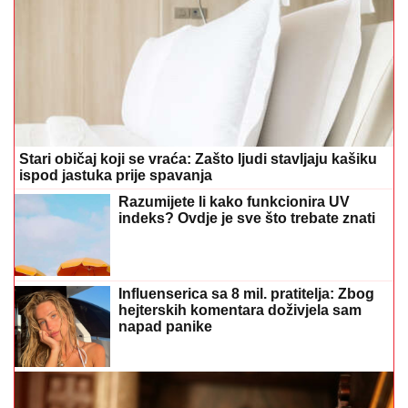
Stari običaj koji se vraća: Zašto ljudi stavljaju kašiku
ispod jastuka prije spavanja
Razumijete li kako funkcionira UV
indeks? Ovdje je sve što trebate znati
Influenserica sa 8 mil. pratitelja: Zbog
hejterskih komentara doživjela sam
napad panike