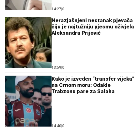
14:27
|
0
Nerazjašnjeni nestanak pjevača
čiju je najtužniju pjesmu oživjela
Aleksandra Prijović
13:59
|
0
Kako je izveden “transfer vijeka”
na Crnom moru: Odakle
Trabzonu pare za Salaha
14:40
|
0