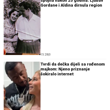
spojila nakon 25 godina: Ljubav
Gordane i Aldina dirnula region
15:28
|
0
Tvrdi da dečka dijeli sa rođenom
majkom: Njeno priznanje
šokiralo internet