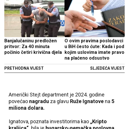
Banjalučaninu predložen
O ovim pravima poslodavci
pritvor: Za 40 minuta
u BiH često ćute: Kada i pod
počinio četiri krivična djela
kojim uslovima imate pravo
na plaćeno odsustvo
PRETHODNA VIJEST
SLJEDEĆA VIJEST
Američki Stejt department je 2024. godine
povećao
nagradu
za glavu
Ruže Ignatove
na
5
miliona dolara.
Ignatova, poznata investitorima kao
„Kripto
kraljica“,
bila je
bugarsko-nemačka poslovna