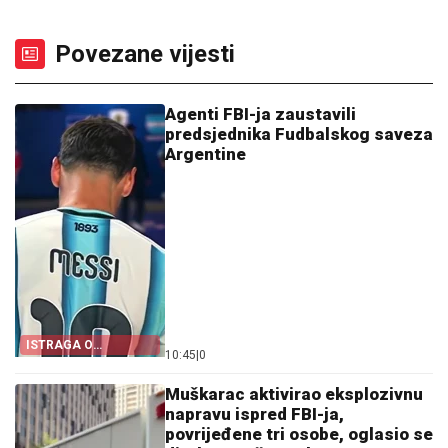
Povezane vijesti
Agenti FBI-ja zaustavili
predsjednika Fudbalskog saveza
Argentine
ISTRAGA O
10:45
|
0
POSLOVANJU
Muškarac aktivirao eksplozivnu
napravu ispred FBI-ja,
povrijeđene tri osobe, oglasio se