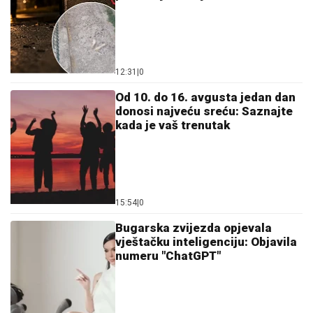
12:31
|
0
Od 10. do 16. avgusta jedan dan
donosi najveću sreću: Saznajte
kada je vaš trenutak
15:54
|
0
Bugarska zvijezda opjevala
vještačku inteligenciju: Objavila
numeru "ChatGPT"