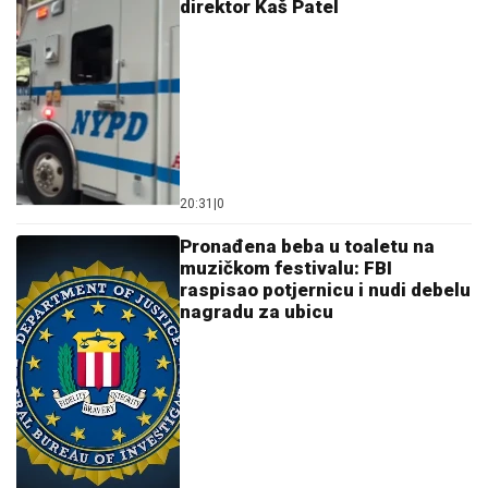
direktor Kaš Patel
20:31
|
0
Pronađena beba u toaletu na
muzičkom festivalu: FBI
raspisao potjernicu i nudi debelu
nagradu za ubicu