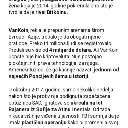
žena
koja je 2014. godine pokrenula ono što je
tvrdila da je
rival Bitkoinu.
VanKoin
, rekla je prepunim arenama širom
Evrope i Azije, trebalo je da obogati njene
pratioce. Preko tri miliona ljudi se registrovalo.
Predali su više od
4 milijarde dolara.
Ali VanKoin
uopšte nije bio kriptovaluta. Nije postojao
blokčejn, niti prava tehnologija iza njega.
Američki tužioci će ga kasnije nazvati
jednom od
najvećih Poncijevih šema u istoriji.
U oktobru 2017. godine, samo nekoliko nedelja
nakon što je protiv nje podignuta zapečaćena
optužnica SAD, Ignatova se
ukrcala na let
Rajanera iz Sofije za Atinu
i nestala. Od tada
nikada viš nije viđena u javnosti. FBI sumnja da je
imala
plastičnu operaciju
kako bi promenila svoj