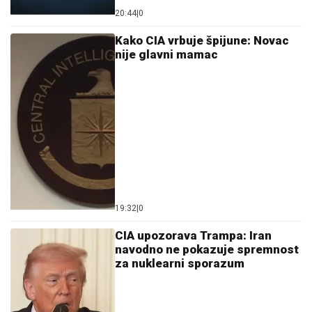
20:44
|
0
Kako CIA vrbuje špijune: Novac
nije glavni mamac
19:32
|
0
CIA upozorava Trampa: Iran
navodno ne pokazuje spremnost
za nuklearni sporazum