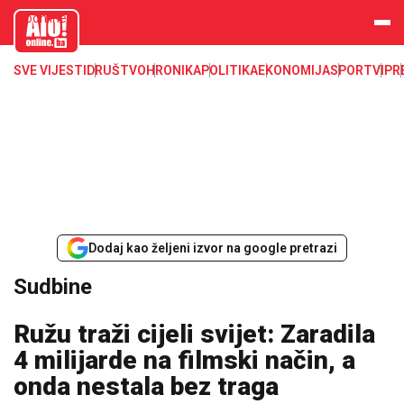
aloonline.b
a
SVE VIJESTI
DRUŠTVO
HRONIKA
POLITIKA
EKONOMIJA
SPORT
VIP
R
Dodaj kao željeni izvor na google pretrazi
Sudbine
Ružu traži cijeli svijet: Zaradila
4 milijarde na filmski način, a
onda nestala bez traga