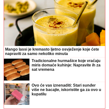
Mango lassi je kremasto ljetno osvježenje koje ćete
napraviti za samo nekoliko minuta
Tradicionalne hurmašice koje vraćaju
miris domaće kuhinje: Napravite ih za
sat vremena
Ovo će vas iznenaditi: Stari sunđer
više ne bacajte, iskoristite ga za ovo u
kupatilu