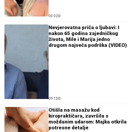
00:02
|
0
Nevjerovatna priča o ljubavi: I
nakon 65 godina zajedničkog
života, Mile i Marija jedno
drugom najveća podrška (VIDEO)
09:15
|
0
Otišla na masažu kod
kiropraktičara, završila s
moždanim udarom: Majka otkrila
potresne detalje