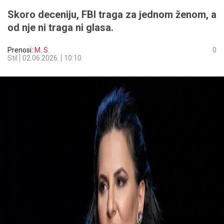
Skoro deceniju, FBI traga za jednom ženom, a
od nje ni traga ni glasa.
Prenosi:
M. S.
0
Stil
02.06.2026.
10:10