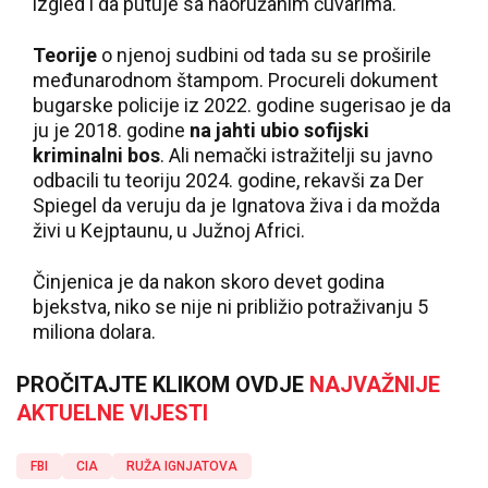
izgled i da putuje sa naoružanim čuvarima.
Teorije
o njenoj sudbini od tada su se proširile
međunarodnom štampom. Procureli dokument
bugarske policije iz 2022. godine sugerisao je da
ju je 2018. godine
na jahti ubio sofijski
kriminalni bos
. Ali nemački istražitelji su javno
odbacili tu teoriju 2024. godine, rekavši za Der
Spiegel da veruju da je Ignatova živa i da možda
živi u Kejptaunu, u Južnoj Africi.
Činjenica je da nakon skoro devet godina
bjekstva, niko se nije ni približio potraživanju 5
miliona dolara.
PROČITAJTE KLIKOM OVDJE
NAJVAŽNIJE
AKTUELNE VIJESTI
FBI
CIA
RUŽA IGNJATOVA