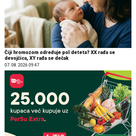
Čiji hromozom određuje pol deteta? XX rađa se
devojčica, XY rađa se dečak
07. 08. 2026 09:47