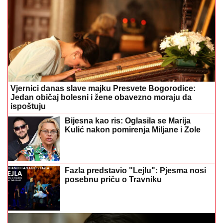
Vjernici danas slave majku Presvete Bogorodice:
Jedan običaj bolesni i žene obavezno moraju da
ispoštuju
Bijesna kao ris: Oglasila se Marija
Kulić nakon pomirenja Miljane i Zole
Fazla predstavio "Lejlu": Pjesma nosi
posebnu priču o Travniku