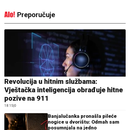
Preporučuje
Revolucija u hitnim službama:
Vještačka inteligencija obrađuje hitne
pozive na 911
18:15
|
0
Banjalučanka pronašla pileće
nogice u dvorištu: Odmah sam
posumnjala na jedno