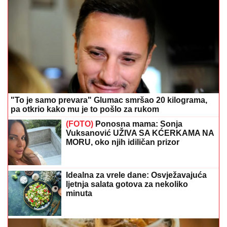
"To je samo prevara" Glumac smršao 20 kilograma,
pa otkrio kako mu je to pošlo za rukom
(FOTO)
Ponosna mama: Sonja
Vuksanović UŽIVA SA KĆERKAMA NA
MORU, oko njih idiličan prizor
Idealna za vrele dane: Osvježavajuća
ljetnja salata gotova za nekoliko
minuta