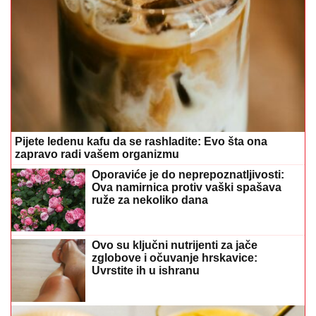
Pijete ledenu kafu da se rashladite: Evo šta ona
zapravo radi vašem organizmu
Oporaviće je do neprepoznatljivosti:
Ova namirnica protiv vaški spašava
ruže za nekoliko dana
Ovo su ključni nutrijenti za jače
zglobove i očuvanje hrskavice:
Uvrstite ih u ishranu