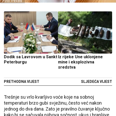
Foto: Pexels
Dodik sa Lavrovom u Sankt
Iz rijeke Une uklonjene
Peterburgu
mine i eksplozivna
sredstva
PRETHODNA VIJEST
SLJEDEĆA VIJEST
Trešnje su vrlo kvarljivo voće koje na sobnoj
temperaturi brzo gubi svježinu, često već nakon
jednog do dva dana. Zato je pravilno čuvanje ključno
kako bi se sačuvala njihova sočnost, ukus i hranljive