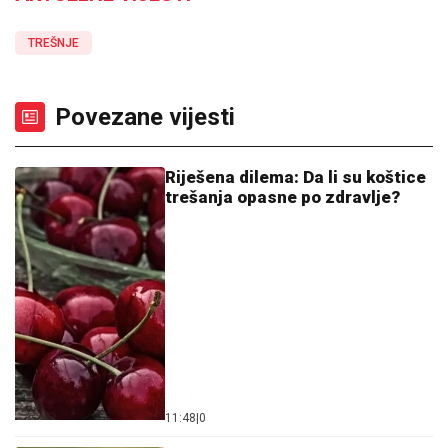
TREŠNJE
Povezane vijesti
Riješena dilema: Da li su koštice
trešanja opasne po zdravlje?
11:48
|
0