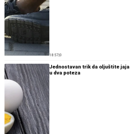
18:57
|
0
Jednostavan trik da oljuštite jaja
u dva poteza