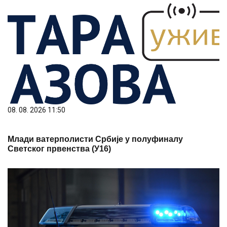
08. 08. 2026 11:50
Млади ватерполисти Србије у полуфиналу
Светског првенства (У16)