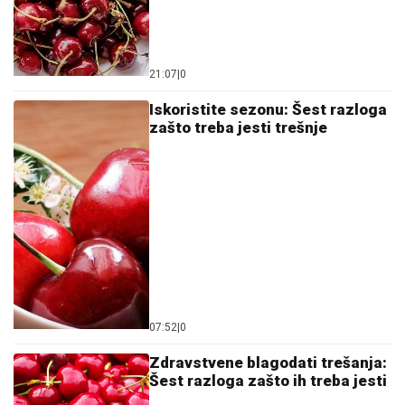
21:07
|
0
Iskoristite sezonu: Šest razloga
zašto treba jesti trešnje
07:52
|
0
Zdravstvene blagodati trešanja:
Šest razloga zašto ih treba jesti