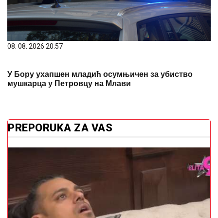
08. 08. 2026 20:57
У Бору ухапшен младић осумњичен за убиство
мушкарца у Петровцу на Млави
PREPORUKA ZA VAS