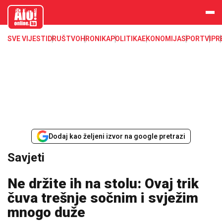
aloonline.b
a
SVE VIJESTI
DRUŠTVO
HRONIKA
POLITIKA
EKONOMIJA
SPORT
VIP
R
Dodaj kao željeni izvor na google pretrazi
Savjeti
Ne držite ih na stolu: Ovaj trik
čuva trešnje sočnim i svježim
mnogo duže