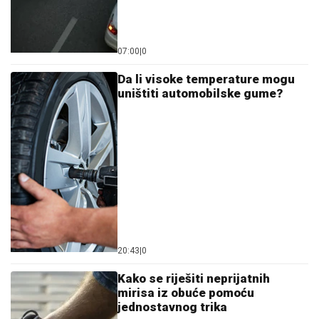
07:00
|
0
Da li visoke temperature mogu
uništiti automobilske gume?
20:43
|
0
Kako se riješiti neprijatnih
mirisa iz obuće pomoću
jednostavnog trika