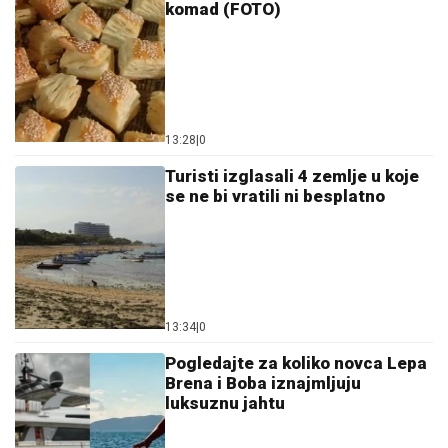
komad (FOTO)
13:28
|
0
Turisti izglasali 4 zemlje u koje
se ne bi vratili ni besplatno
13:34
|
0
Pogledajte za koliko novca Lepa
Brena i Boba iznajmljuju
luksuznu jahtu