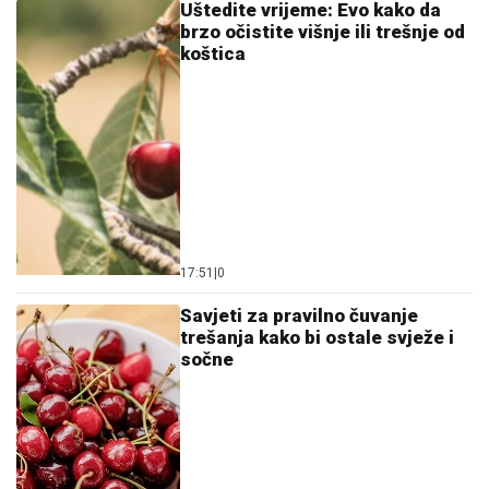
Uštedite vrijeme: Evo kako da
brzo očistite višnje ili trešnje od
koštica
17:51
|
0
Savjeti za pravilno čuvanje
trešanja kako bi ostale svježe i
sočne