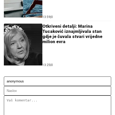
13:59
|
0
Otkriveni detalji: Marina
Tucaković iznajmljivala stan
gdje je čuvala stvari vrijedne
milion evra
13:25
|
0