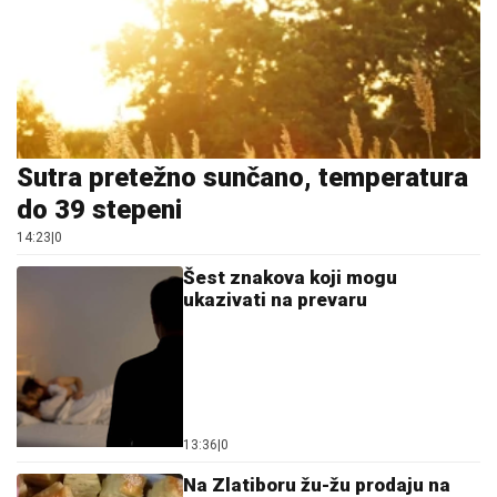
Sutra pretežno sunčano, temperatura
do 39 stepeni
14:23
|
0
Šest znakova koji mogu
ukazivati na prevaru
13:36
|
0
Na Zlatiboru žu-žu prodaju na