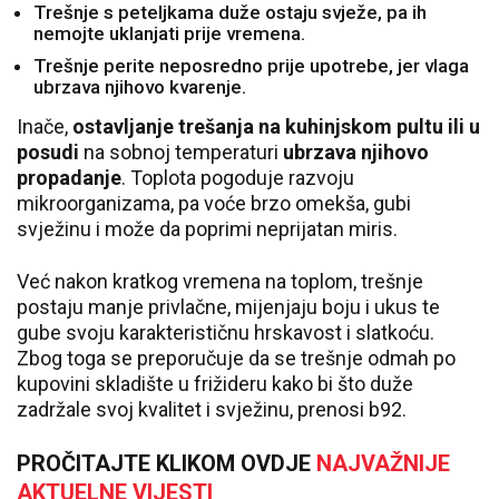
Trešnje s peteljkama duže ostaju svježe, pa ih
nemojte uklanjati prije vremena.
Trešnje perite neposredno prije upotrebe, jer vlaga
ubrzava njihovo kvarenje.
Inače,
ostavljanje trešanja na kuhinjskom pultu ili u
posudi
na sobnoj temperaturi
ubrzava njihovo
propadanje
. Toplota pogoduje razvoju
mikroorganizama, pa voće brzo omekša, gubi
svježinu i može da poprimi neprijatan miris.
Već nakon kratkog vremena na toplom, trešnje
postaju manje privlačne, mijenjaju boju i ukus te
gube svoju karakterističnu hrskavost i slatkoću.
Zbog toga se preporučuje da se trešnje odmah po
kupovini skladište u frižideru kako bi što duže
zadržale svoj kvalitet i svježinu, prenosi b92.
PROČITAJTE KLIKOM OVDJE
NAJVAŽNIJE
AKTUELNE VIJESTI