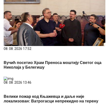
08. 08. 2026 17:52
Вучић посетио Храм Преноса моштију Светог оца
Николаја у Белегишу
08. 08. 2026 13:46
Велики пожар код Књажевца и даље није
локализован: Ватрогасци непрекидно на терену