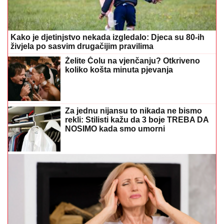
Kako je djetinjstvo nekada izgledalo: Djeca su 80-ih
živjela po sasvim drugačijim pravilima
Želite Čolu na vjenčanju? Otkriveno
koliko košta minuta pjevanja
Za jednu nijansu to nikada ne bismo
rekli: Stilisti kažu da 3 boje TREBA DA
NOSIMO kada smo umorni