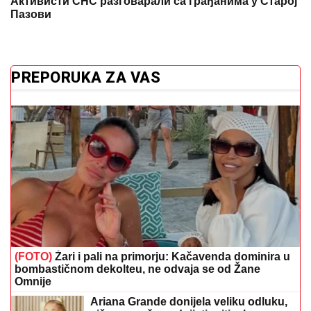
Активисти СНС разговарали са грађанима у Старој
Пазови
PREPORUKA ZA VAS
(FOTO)
Žari i pali na primorju: Kačavenda dominira u
bombastičnom dekolteu, ne odvaja se od Žane
Omnije
Ariana Grande donijela veliku odluku,