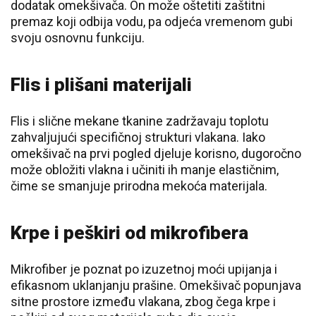
dodatak omekšivača. On može oštetiti zaštitni
premaz koji odbija vodu, pa odjeća vremenom gubi
svoju osnovnu funkciju.
Flis i plišani materijali
Flis i slične mekane tkanine zadržavaju toplotu
zahvaljujući specifičnoj strukturi vlakana. Iako
omekšivač na prvi pogled djeluje korisno, dugoročno
može obložiti vlakna i učiniti ih manje elastičnim,
čime se smanjuje prirodna mekoća materijala.
Krpe i peškiri od mikrofibera
Mikrofiber je poznat po izuzetnoj moći upijanja i
efikasnom uklanjanju prašine. Omekšivač popunjava
sitne prostore između vlakana, zbog čega krpe i