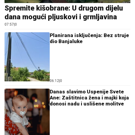
Spremite kišobrane: U drugom dijelu
dana mogući pljuskovi i grmljavina
07:57
|
0
Planirana isključenja: Bez struje
dio Banjaluke
06:12
|
0
Danas slavimo Uspenije Svete
Ane: Zaštitnica žena i majki koja
donosi nadu i uslišene molitve