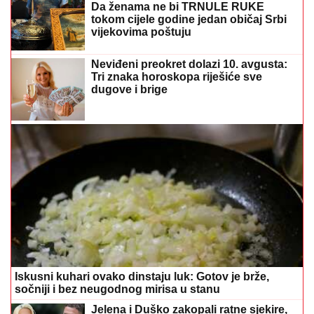
Da ženama ne bi TRNULE RUKE
tokom cijele godine jedan običaj Srbi
vijekovima poštuju
Neviđeni preokret dolazi 10. avgusta:
Tri znaka horoskopa riješiće sve
dugove i brige
Iskusni kuhari ovako dinstaju luk: Gotov je brže,
sočniji i bez neugodnog mirisa u stanu
Jelena i Duško zakopali ratne sjekire,