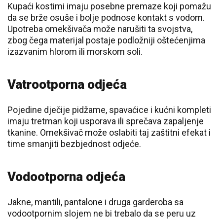
Kupaći kostimi imaju posebne premaze koji pomažu
da se brže osuše i bolje podnose kontakt s vodom.
Upotreba omekšivača može narušiti ta svojstva,
zbog čega materijal postaje podložniji oštećenjima
izazvanim hlorom ili morskom soli.
Vatrootporna odjeća
Pojedine dječije pidžame, spavaćice i kućni kompleti
imaju tretman koji usporava ili sprečava zapaljenje
tkanine. Omekšivač može oslabiti taj zaštitni efekat i
time smanjiti bezbjednost odjeće.
Vodootporna odjeća
Jakne, mantili, pantalone i druga garderoba sa
vodootpornim slojem ne bi trebalo da se peru uz