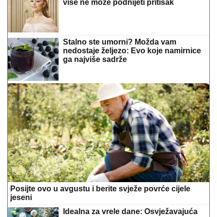
više ne može podnijeti pritisak
Stalno ste umorni? Možda vam
nedostaje željezo: Evo koje namirnice
ga najviše sadrže
Posijte ovo u avgustu i berite svježe povrće cijele
jeseni
Idealna za vrele dane: Osvježavajuća