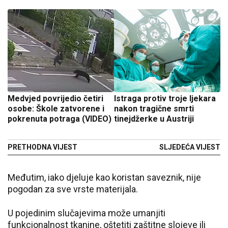
Medvjed povrijedio četiri
Istraga protiv troje ljekara
osobe: Škole zatvorene i
nakon tragične smrti
pokrenuta potraga (VIDEO)
tinejdžerke u Austriji
PRETHODNA VIJEST
SLJEDEĆA VIJEST
Međutim, iako djeluje kao koristan saveznik, nije
pogodan za sve vrste materijala.
U pojedinim slučajevima može umanjiti
funkcionalnost tkanine, oštetiti zaštitne slojeve ili