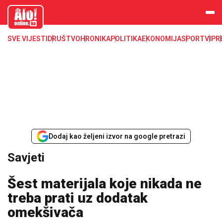
aloonline.b
a
SVE VIJESTI
DRUŠTVO
HRONIKA
POLITIKA
EKONOMIJA
SPORT
VIP
R
Dodaj kao željeni izvor na google pretrazi
Savjeti
Šest materijala koje nikada ne
treba prati uz dodatak
omekšivača