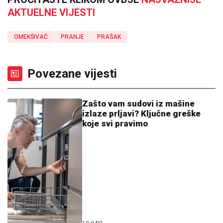
AKTUELNE VIJESTI
OMEKŠIVAČ
PRANJE
PRAŠAK
Povezane vijesti
Zašto vam sudovi iz mašine
izlaze prljavi? Ključne greške
koje svi pravimo