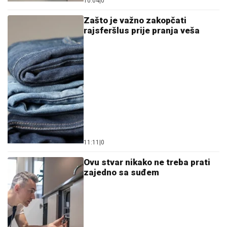
10:04
|
0
Zašto je važno zakopčati
rajsferšlus prije pranja veša
11:11
|
0
Ovu stvar nikako ne treba prati
zajedno sa suđem