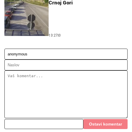
Crnoj Gori
13:27
|
0
Ostavi komentar