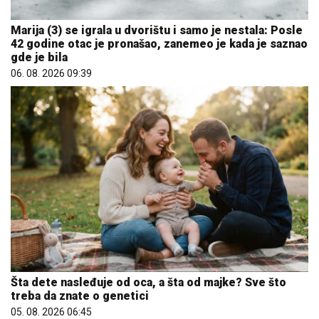
Marija (3) se igrala u dvorištu i samo je nestala: Posle
42 godine otac je pronašao, zanemeo je kada je saznao
gde je bila
06. 08. 2026 09:39
Šta dete nasleđuje od oca, a šta od majke? Sve što
treba da znate o genetici
05. 08. 2026 06:45