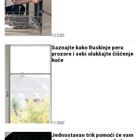
12:22
|
0
Saznajte kako Ruskinje peru
prozore i sebi olakšajte čišćenje
kuće
11:50
|
0
Jednostavan trik pomoći će vam