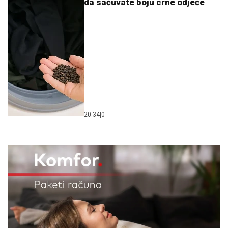
da sačuvate boju crne odjeće
20:34
|
0