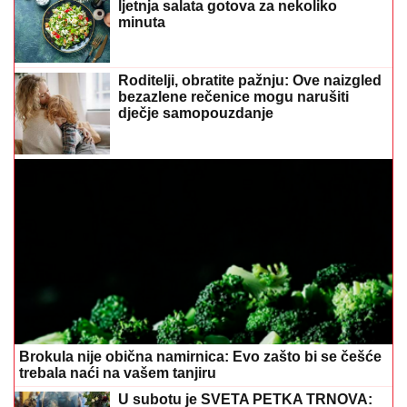
ljetnja salata gotova za nekoliko
minuta
Roditelji, obratite pažnju: Ove naizgled
bezazlene rečenice mogu narušiti
dječje samopouzdanje
Brokula nije obična namirnica: Evo zašto bi se češće
trebala naći na vašem tanjiru
U subotu je SVETA PETKA TRNOVA: