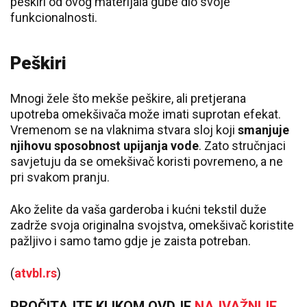
peškiri od ovog materijala gube dio svoje
funkcionalnosti.
Peškiri
Mnogi žele što mekše peškire, ali pretjerana
upotreba omekšivača može imati suprotan efekat.
Vremenom se na vlaknima stvara sloj koji
smanjuje
njihovu sposobnost upijanja vode
. Zato stručnjaci
savjetuju da se omekšivač koristi povremeno, a ne
pri svakom pranju.
Ako želite da vaša garderoba i kućni tekstil duže
zadrže svoja originalna svojstva, omekšivač koristite
pažljivo i samo tamo gdje je zaista potreban.
(
atvbl.rs
)
PROČITAJTE KLIKOM OVDJE
NAJVAŽNIJE