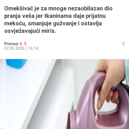
Omekšivač je za mnoge nezaobilazan dio
pranja veša jer tkaninama daje prijatnu
mekoću, smanjuje gužvanje i ostavlja
osvježavajući miris.
Prenosi:
K. Š.
0
02.06.2026.
16:14