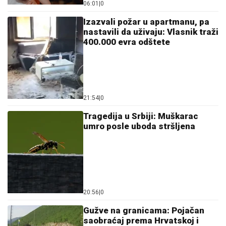
06:01
|
0
Izazvali požar u apartmanu, pa
nastavili da uživaju: Vlasnik traži
400.000 evra odštete
21:54
|
0
Tragedija u Srbiji: Muškarac
umro posle uboda stršljena
20:56
|
0
Gužve na granicama: Pojačan
saobraćaj prema Hrvatskoj i