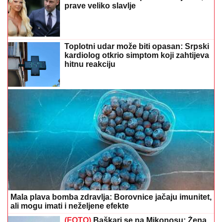
prave veliko slavlje
Toplotni udar može biti opasan: Srpski
kardiolog otkrio simptom koji zahtijeva
hitnu reakciju
Mala plava bomba zdravlja: Borovnice jačaju imunitet,
ali mogu imati i neželjene efekte
(FOTO)
Baškari se na Mikonosu: Žena