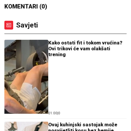
KOMENTARI (0)
Savjeti
Kako ostati fit i tokom vrućina?
Ovi trikovi će vam olakšati
trening
01:00
|
0
Ovaj kuhinjski sastojak može
posvijetliti kosu bez hemije