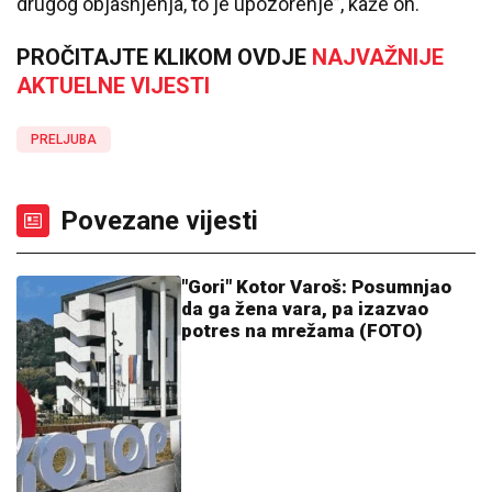
drugog objašnjenja, to je upozorenje”, kaže on.
PROČITAJTE KLIKOM OVDJE
NAJVAŽNIJE
AKTUELNE VIJESTI
PRELJUBA
Povezane vijesti
"Gori" Kotor Varoš: Posumnjao
da ga žena vara, pa izazvao
potres na mrežama (FOTO)