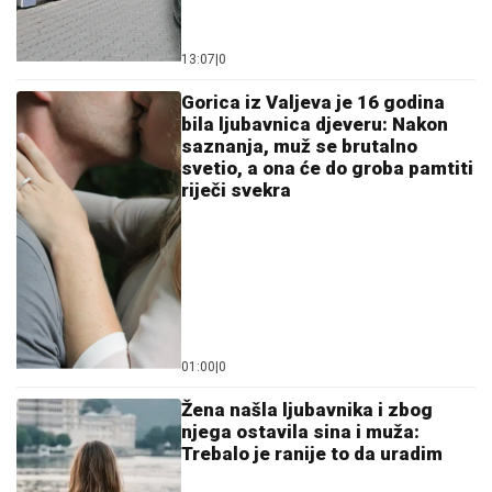
13:07
|
0
Gorica iz Valjeva je 16 godina
bila ljubavnica djeveru: Nakon
saznanja, muž se brutalno
svetio, a ona će do groba pamtiti
riječi svekra
01:00
|
0
Žena našla ljubavnika i zbog
njega ostavila sina i muža:
Trebalo je ranije to da uradim