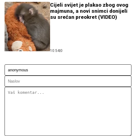
Cijeli svijet je plakao zbog ovog
majmuna, a novi snimci donijeli
su srećan preokret (VIDEO)
10:54
|
0