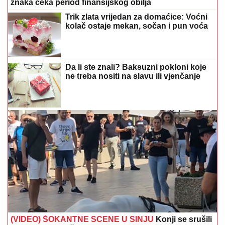
znaka čeka period finansijskog obilja
Trik zlata vrijedan za domaćice: Voćni
kolač ostaje mekan, sočan i pun voća
Da li ste znali? Baksuzni pokloni koje
ne treba nositi na slavu ili vjenčanje
(VIDEO) ŠOKANTNE SCENE U SINJU
Konji se srušili