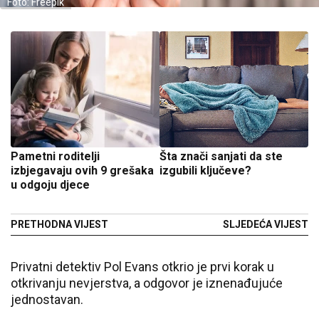
Foto: Freepik
Pametni roditelji
Šta znači sanjati da ste
izbjegavaju ovih 9 grešaka
izgubili ključeve?
u odgoju djece
PRETHODNA VIJEST
SLJEDEĆA VIJEST
Privatni detektiv Pol Evans otkrio je prvi korak u
otkrivanju nevjerstva, a odgovor je iznenađujuće
jednostavan.