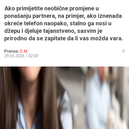
Ako primijetite neobične promjene u
ponašanju partnera, na primjer, ako iznenada
okreće telefon naopako, stalno ga nosi u
džepu i djeluje tajanstveno, sasvim je
prirodno da se zapitate da li vas možda vara.
Prenosi:
D. M.
0
29.05.2026.
02:00