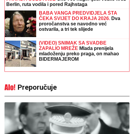
Berlin, ruta vodila i pored Rajhstaga
BABA VANGA PREDVIDJELA ŠTA
ČEKA SVIJET DO KRAJA 2026.
Dva
proročanstva se navodno već
ostvarila, a tri tek slijede
(VIDEO) SNIMAK SA SVADBE
ZAPALIO MREŽE
Mlada prenijela
mladoženju preko praga, on mahao
BIDERMAJEROM
Preporučuje