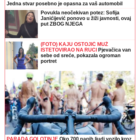
Jedna stvar posebno je opasna za vaš automobil
Povukla neočekivan potez: Sofija
Janićijević ponovo u žiži javnosti, ovaj
put ZBOG NJEGA
(FOTO) KAJU OSTOJIĆ MUŽ
ISTETOVIRAO NA RUCI
Pjevačica van
sebe od sreće, pokazala ogroman
portret
PARADA GOLOTINJE
Oko 700 nagih ljudi vozilo kroz