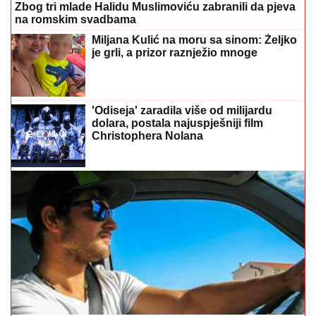
Zbog tri mlade Halidu Muslimoviću zabranili da pjeva
na romskim svadbama
Miljana Kulić na moru sa sinom: Željko
je grli, a prizor raznježio mnoge
'Odiseja' zaradila više od milijardu
dolara, postala najuspješniji film
Christophera Nolana