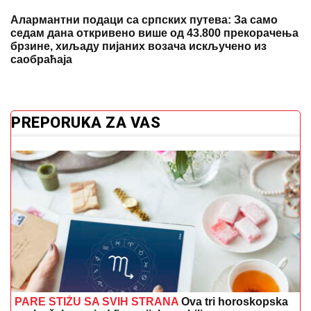
Алармантни подаци са српских путева: За само
седам дана откривено више од 43.800 прекорачења
брзине, хиљаду пијаних возача искључено из
саобраћаја
PREPORUKA ZA VAS
PARE STIŽU SA SVIH STRANA
Ova tri horoskopska