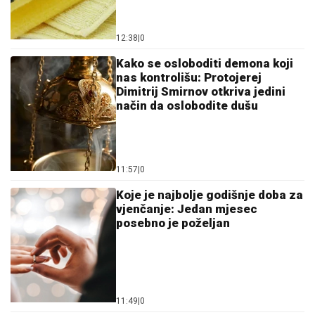
12:38
|
0
Kako se osloboditi demona koji
nas kontrolišu: Protojerej
Dimitrij Smirnov otkriva jedini
način da oslobodite dušu
11:57
|
0
Koje je najbolje godišnje doba za
vjenčanje: Jedan mjesec
posebno je poželjan
11:49
|
0