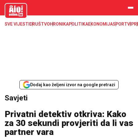
aloonline.b
a
SVE VIJESTI
DRUŠTVO
HRONIKA
POLITIKA
EKONOMIJA
SPORT
VIP
R
Dodaj kao željeni izvor na google pretrazi
Savjeti
Privatni detektiv otkriva: Kako
za 30 sekundi provjeriti da li vas
partner vara