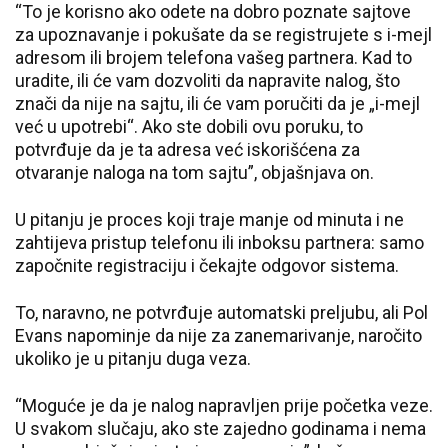
“To je korisno ako odete na dobro poznate sajtove
za upoznavanje i pokušate da se registrujete s i-mejl
adresom ili brojem telefona vašeg partnera. Kad to
uradite, ili će vam dozvoliti da napravite nalog, što
znači da nije na sajtu, ili će vam poručiti da je „i-mejl
već u upotrebi“. Ako ste dobili ovu poruku, to
potvrđuje da je ta adresa već iskorišćena za
otvaranje naloga na tom sajtu”, objašnjava on.
U pitanju je proces koji traje manje od minuta i ne
zahtijeva pristup telefonu ili inboksu partnera: samo
započnite registraciju i čekajte odgovor sistema.
To, naravno, ne potvrđuje automatski preljubu, ali Pol
Evans napominje da nije za zanemarivanje, naročito
ukoliko je u pitanju duga veza.
“Moguće je da je nalog napravljen prije početka veze.
U svakom slučaju, ako ste zajedno godinama i nema