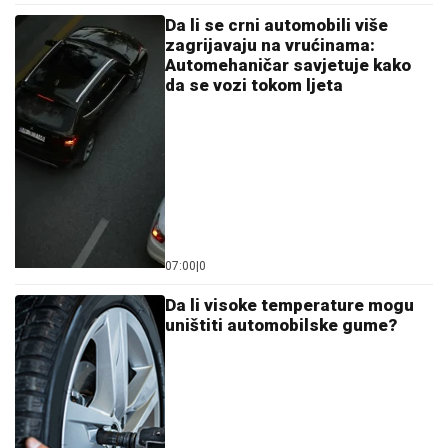
Da li se crni automobili više
zagrijavaju na vrućinama:
Automehaničar savjetuje kako
da se vozi tokom ljeta
07:00
|
0
Da li visoke temperature mogu
uništiti automobilske gume?