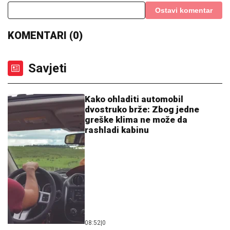
Ostavi komentar
KOMENTARI (0)
Savjeti
Kako ohladiti automobil
dvostruko brže: Zbog jedne
greške klima ne može da
rashladi kabinu
08:52
|
0