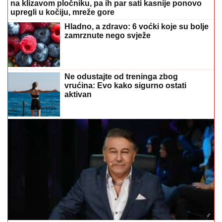
na klizavom pločniku, pa ih par sati kasnije ponovo
upregli u kočiju, mreže gore
Hladno, a zdravo: 6 voćki koje su bolje
zamrznute nego svježe
Ne odustajte od treninga zbog
vrućina: Evo kako sigurno ostati
aktivan