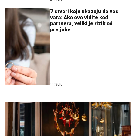
7 stvari koje ukazuju da vas
vara: Ako ovo vidite kod
partnera, veliki je rizik od
preljube
11:30
|
0