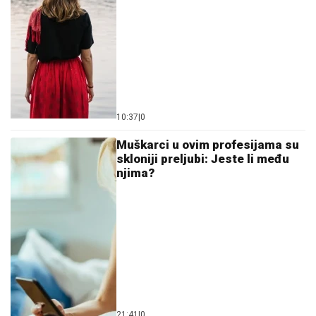
10:37
|
0
Muškarci u ovim profesijama su
skloniji preljubi: Jeste li među
njima?
21:41
|
0