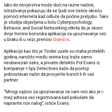
Iako do nevjerstva može doći na razne načine,
istraživanja pokazuju da se ljudi sve češće okreću
pomoći interneta kad odluče da počine preljubu. Tako
je studija objavljena u listu Cyberpsychology,
Behavior, and Social Networking otkrila da je skoro
dvije trećine korisnika aplikacija za upoznavanje već
u braku ili u vezi, prenosi
Grand.rs
.
Aplikacije kao što je Tinder uzele su maha proteklih
godina, naročito među onima koji traže samo
neobavezan seks, a privatni detektiv Pol Evans iz
kompanije I-Spy Detectives kaže da postoji
jednostavan način da provjerite koristi li ih vaš
partner.
“Mnogi sajtovi za upoznavanje će vam reći ako je i-
mejl adresa već registrovana kad pokušate da
napravite nov nalog”, ističe Evans.