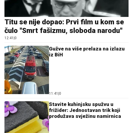
Titu se nije dopao: Prvi film u kom se
čulo "Smrt fašizmu, sloboda narodu"
12:41
|
0
Gužve na više prelaza na izlazu
iz BiH
11:41
|
0
Stavite kuhinjsku spužvu u
frižider: Jednostavan trik koji
produžava svježinu namirnica