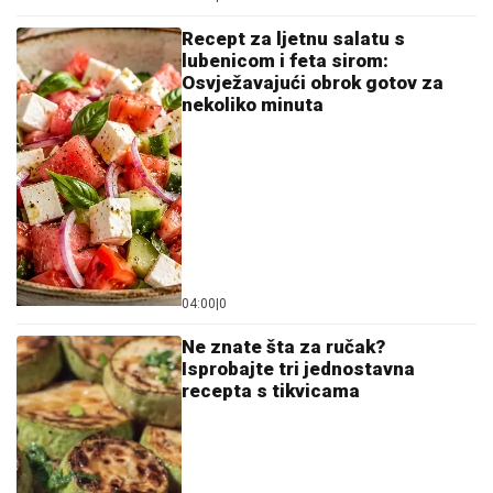
lubenicom i feta sirom:
Osvježavajući obrok gotov za
nekoliko minuta
04:00
|
0
Ne znate šta za ručak?
Isprobajte tri jednostavna
recepta s tikvicama