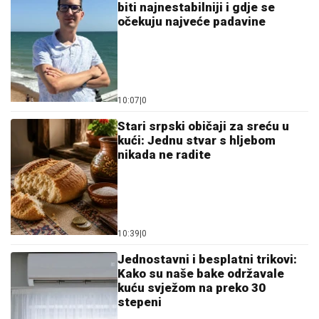
10:07
|
0
Stari srpski običaji za sreću u
kući: Jednu stvar s hljebom
nikada ne radite
10:39
|
0
Jednostavni i besplatni trikovi:
Kako su naše bake održavale
kuću svježom na preko 30
stepeni