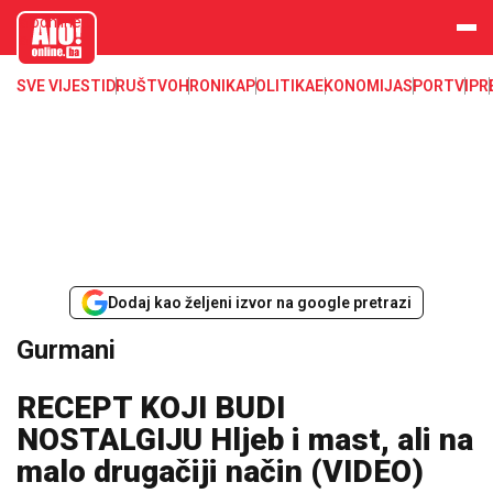
aloonline.b
a
SVE VIJESTI
DRUŠTVO
HRONIKA
POLITIKA
EKONOMIJA
SPORT
VIP
R
Dodaj kao željeni izvor na google pretrazi
Gurmani
RECEPT KOJI BUDI
NOSTALGIJU Hljeb i mast, ali na
malo drugačiji način (VIDEO)