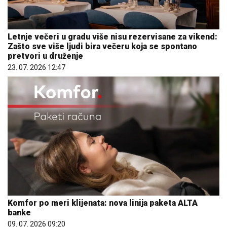
Letnje večeri u gradu više nisu rezervisane za vikend:
Zašto sve više ljudi bira večeru koja se spontano
pretvori u druženje
23. 07. 2026 12:47
Komfor po meri klijenata: nova linija paketa ALTA
banke
09. 07. 2026 09:20