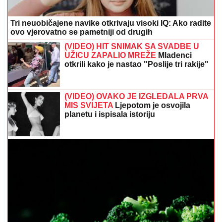
ovo vjerovatno se pametniji od drugih
(VIDEO) HIT SNIMAK SA SVADBE U
UŽICU ZAPALIO MREŽE
Mladenci
otkrili kako je nastao "Poslije tri rakije"
(VIDEO) OVAKO JE IZGLEDALA PRVA
MIS SVIJETA
Ljepotom je osvojila
planetu i ispisala istoriju
Brokula nije obična namirnica: Evo zašto bi se češće