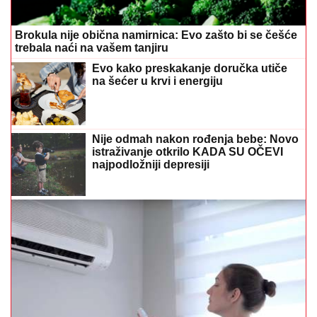
trebala naći na vašem tanjiru
Evo kako preskakanje doručka utiče
na šećer u krvi i energiju
Nije odmah nakon rođenja bebe: Novo
istraživanje otkrilo KADA SU OČEVI
najpodložniji depresiji
Klima i račun za struju: Četiri greške koje vas skupo