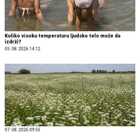
Koliko visoku temperaturu ljudsko telo može da
izdrži?
05. 08. 2026 14:12
07. 08. 2026 09:55
Зашто човечанство већ хиљадама година верује
једном скромном цвету камилице?