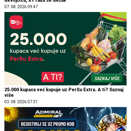
devojčica, XY rađa se dečak
07. 08. 2026 09:47
25.000 kupaca već kupuje uz PerSu Extra. A ti? Saznaj
više
03. 08. 2026 07:31