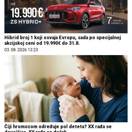
Hibrid broj 1 koji osvaja Evropu, sada po specijalnoj
akcijskoj ceni od 19.990€ do 31.8.
03. 08. 2026 13:23
Čiji hromozom određuje pol deteta? XX rađa se