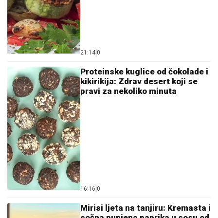
21:14
|
0
Proteinske kuglice od čokolade i
kikirikija: Zdrav desert koji se
pravi za nekoliko minuta
16:16
|
0
Mirisi ljeta na tanjiru: Kremasta i
sočna punjena paprika u sosu od
paradajza