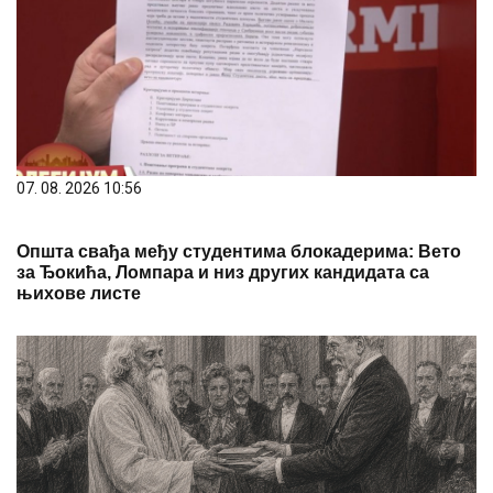
07. 08. 2026 10:56
Општа свађа међу студентима блокадерима: Вето
за Ђокића, Ломпара и низ других кандидата са
њихове листе