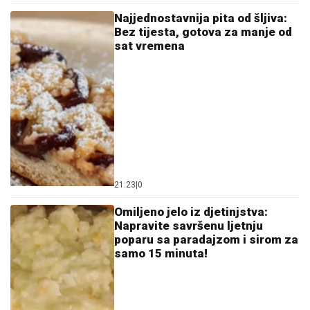
Najjednostavnija pita od šljiva:
Bez tijesta, gotova za manje od
sat vremena
21:23
|
0
Omiljeno jelo iz djetinjstva:
Napravite savršenu ljetnju
poparu sa paradajzom i sirom za
samo 15 minuta!