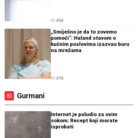
11:47
|
0
„Smiješno je da to zovemo
pomoći“: Haland stavom o
kućnim poslovima izazvao buru
na mrežama
11:37
|
0
Gurmani
Internet je poludio za ovim
sokom: Recept koji morate
isprobati