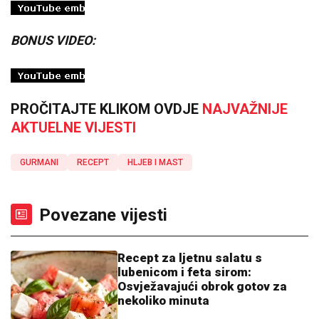
BONUS VIDEO:
PROČITAJTE KLIKOM OVDJE
NAJVAŽNIJE
AKTUELNE VIJESTI
GURMANI
RECEPT
HLJEB I MAST
Povezane vijesti
Recept za ljetnu salatu s
lubenicom i feta sirom:
Osvježavajući obrok gotov za
nekoliko minuta