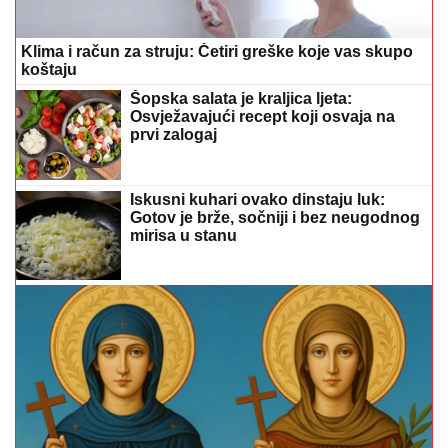
koštaju
Šopska salata je kraljica ljeta:
Osvježavajući recept koji osvaja na
prvi zalogaj
Iskusni kuhari ovako dinstaju luk:
Gotov je brže, sočniji i bez neugodnog
mirisa u stanu