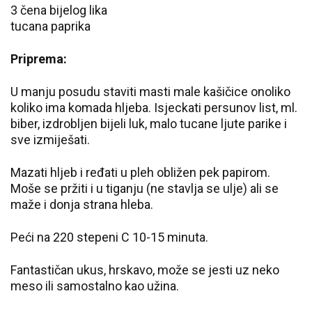
3 čena bijelog lika
tucana paprika
Priprema:
U manju posudu staviti masti male kašičice onoliko
koliko ima komada hljeba. Isjeckati persunov list, ml.
biber, izdrobljen bijeli luk, malo tucane ljute parike i
sve izmiješati.
Mazati hljeb i ređati u pleh obližen pek papirom.
Moše se pržiti i u tiganju (ne stavlja se ulje) ali se
maže i donja strana hleba.
Peći na 220 stepeni C 10-15 minuta.
Fantastičan ukus, hrskavo, može se jesti uz neko
meso ili samostalno kao užina.