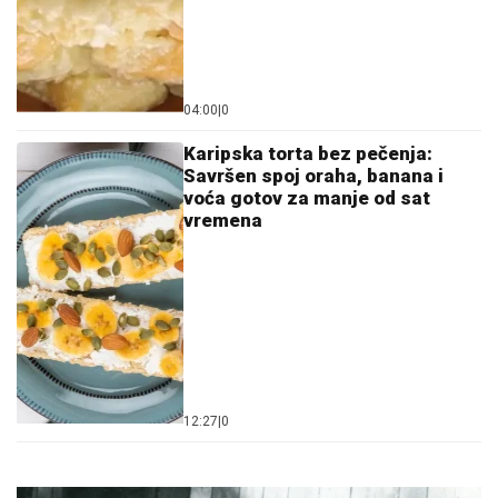
04:00
|
0
Karipska torta bez pečenja:
Savršen spoj oraha, banana i
voća gotov za manje od sat
vremena
12:27
|
0