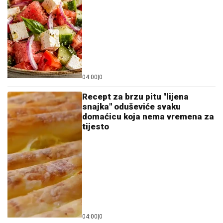
04:00
|
0
Recept za brzu pitu "lijena
snajka" oduševiće svaku
domaćicu koja nema vremena za
tijesto
04:00
|
0