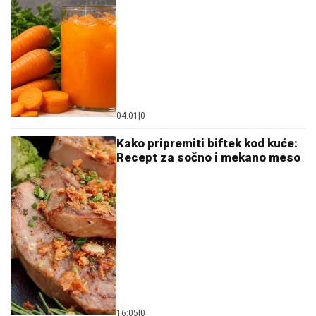
04:01
|
0
Kako pripremiti biftek kod kuće:
Recept za sočno i mekano meso
16:05
|
0
Recept za ljetnu salatu s