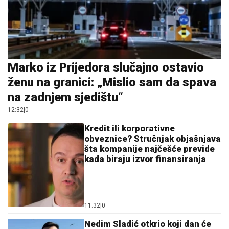
Marko iz Prijedora slučajno ostavio
ženu na granici: „Mislio sam da spava
na zadnjem sjedištu“
12:32
|
0
Kredit ili korporativne
obveznice? Stručnjak objašnjava
šta kompanije najčešće previde
kada biraju izvor finansiranja
11:32
|
0
Nedim Sladić otkrio koji dan će
biti najnestabilniji i gdje se
očekuju najveće padavine