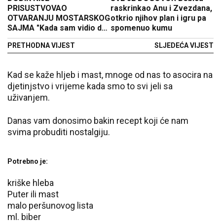
PRISUSTVOVAO
raskrinkao Anu i Zvezdana,
OTVARANJU MOSTARSKOG
otkrio njihov plan i igru pa
SAJMA "Kada sam vidio da
spomenuo kumu
ću sjediti sa Šmitom, nisam
PRETHODNA VIJEST
SLJEDEĆA VIJEST
htio da kvarim
Konakovićevu idilu" (FOTO)
Kad se kaže hljeb i mast, mnoge od nas to asocira na
djetinjstvo i vrijeme kada smo to svi jeli sa
uživanjem.
Danas vam donosimo bakin recept koji će nam
svima probuditi nostalgiju.
Potrebno je:
kriške hleba
Puter ili mast
malo peršunovog lista
ml. biber