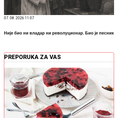
07. 08. 2026 11:07
Није био ни владар ни револуционар. Био је песник
PREPORUKA ZA VAS
Recept za NAJKREMASTIJI ČIZKEJK SA
KUPINAMA: Ima ukus kao iz poslastičarnice, a pravi