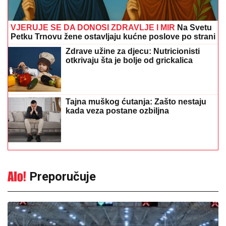
VJERUJE SE DA DONOSI ZDRAVLJE I MIR
Na Svetu
Petku Trnovu žene ostavljaju kućne poslove po strani
Zdrave užine za djecu: Nutricionisti
otkrivaju šta je bolje od grickalica
Tajna muškog ćutanja: Zašto nestaju
kada veza postane ozbiljna
Preporučuje