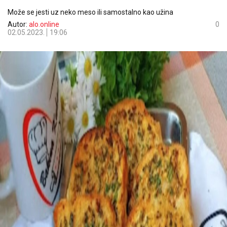
Može se jesti uz neko meso ili samostalno kao užina
Autor:
alo.online
0
02.05.2023.
19:06