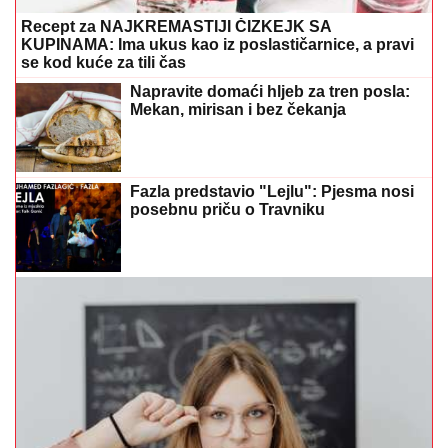
se kod kuće za tili čas
Napravite domaći hljeb za tren posla:
Mekan, mirisan i bez čekanja
Fazla predstavio "Lejlu": Pjesma nosi
posebnu priču o Travniku
Tri neuobičajene navike otkrivaju visoki IQ: Ako radite