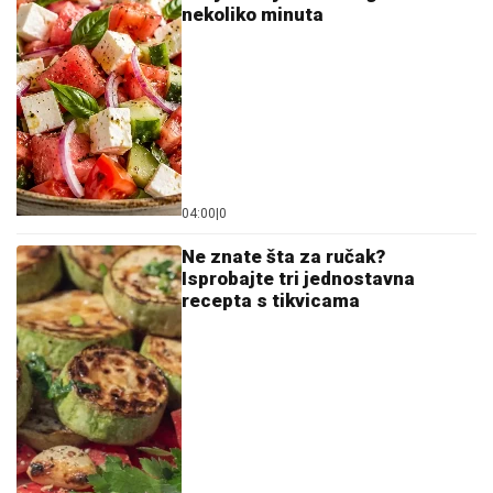
nekoliko minuta
04:00
|
0
Ne znate šta za ručak?
Isprobajte tri jednostavna
recepta s tikvicama