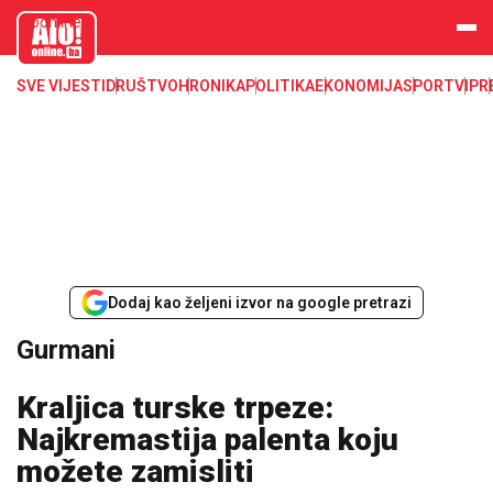
aloonline.b
a
SVE VIJESTI
DRUŠTVO
HRONIKA
POLITIKA
EKONOMIJA
SPORT
VIP
R
Dodaj kao željeni izvor na google pretrazi
Gurmani
Kraljica turske trpeze:
Najkremastija palenta koju
možete zamisliti