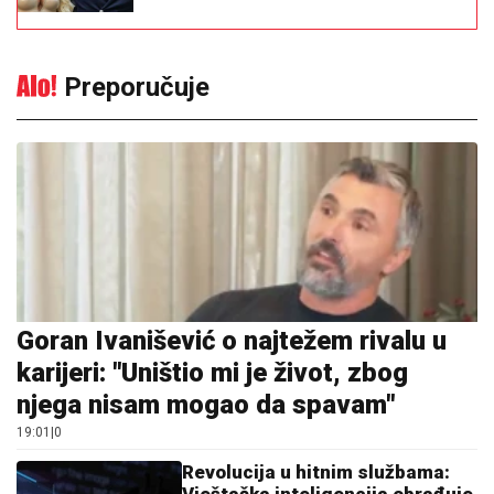
Preporučuje
Goran Ivanišević o najtežem rivalu u
karijeri: "Uništio mi je život, zbog
njega nisam mogao da spavam"
19:01
|
0
Revolucija u hitnim službama:
Vještačka inteligencija obrađuje