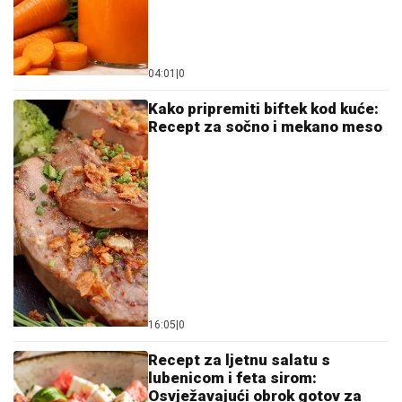
04:01
|
0
Kako pripremiti biftek kod kuće:
Recept za sočno i mekano meso
16:05
|
0
Recept za ljetnu salatu s
lubenicom i feta sirom:
Osvježavajući obrok gotov za