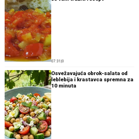
07:31
|
0
Osvežavajuća obrok-salata od
leblebija i krastavca spremna za
10 minuta