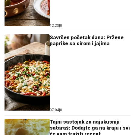
12:23
|
0
Savršen početak dana: Pržene
paprike sa sirom i jajima
07:04
|
0
Tajni sastojak za najukusniji
sataraš: Dodajte ga na kraju i svi
će vam tražiti recept