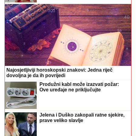
Najosjetljiviji horoskopski znakovi: Jedna riječ
dovoljna je da ih povrijedi
Produžni kabl može izazvati požar:
Ove uređaje ne priključujte
Jelena i Duško zakopali ratne sjekire,
prave veliko slavlje