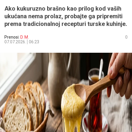
Ako kukuruzno brašno kao prilog kod vaših
ukućana nema prolaz, probajte ga pripremiti
prema tradicionalnoj recepturi turske kuhinje.
Prenosi:
D. M.
0
07.07.2026.
06:23