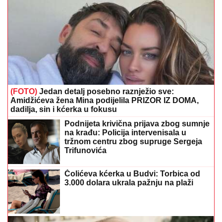
(FOTO)
Jedan detalj posebno raznježio sve:
Amidžićeva žena Mina podijelila PRIZOR IZ DOMA,
dadilja, sin i kćerka u fokusu
Podnijeta krivična prijava zbog sumnje
na krađu: Policija intervenisala u
tržnom centru zbog supruge Sergeja
Trifunovića
Čolićeva kćerka u Budvi: Torbica od
3.000 dolara ukrala pažnju na plaži