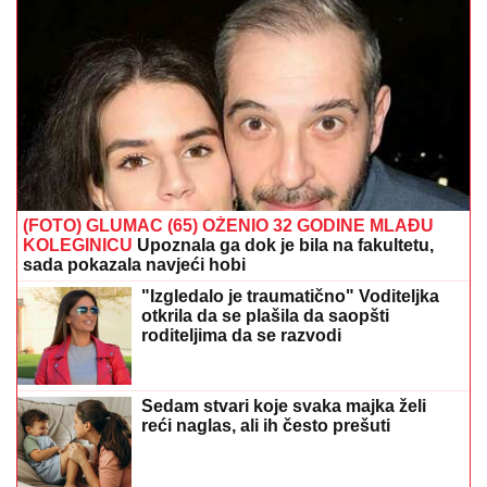
(FOTO) GLUMAC (65) OŽENIO 32 GODINE MLAĐU
KOLEGINICU
Upoznala ga dok je bila na fakultetu,
sada pokazala navjeći hobi
"Izgledalo je traumatično" Voditeljka
otkrila da se plašila da saopšti
roditeljima da se razvodi
Sedam stvari koje svaka majka želi
reći naglas, ali ih često prešuti