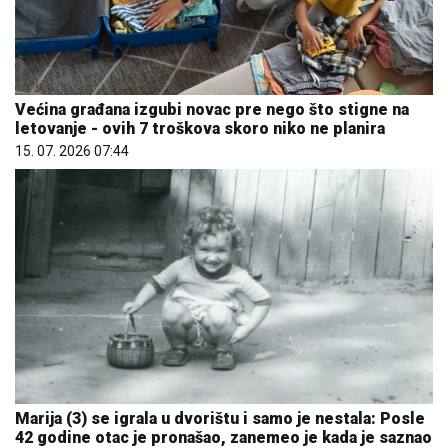
Većina građana izgubi novac pre nego što stigne na
letovanje - ovih 7 troškova skoro niko ne planira
15. 07. 2026 07:44
Marija (3) se igrala u dvorištu i samo je nestala: Posle
42 godine otac je pronašao, zanemeo je kada je saznao