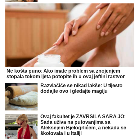
Ne košta puno: Ako imate problem sa znojenjem
stopala tokom ljeta potopite ih u ovaj jeftini rastvor
Razvlačiće se nikad lakše: U tijesto
dodajte ovo i gledajte magiju
Ovaj fakultet je ZAVRŠILA SARA JO:
Sada uživa na putovanjima sa
Aleksejem Bjelogrlićem, a nekada se
školovala i u Italiji