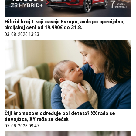
Hibrid broj 1 koji osvaja Evropu, sada po specijalnoj
akcijskoj ceni od 19.990€ do 31.8.
03. 08. 2026 13:23
Čiji hromozom određuje pol deteta? XX rađa se
devojčica, XY rađa se dečak
07. 08. 2026 09:47