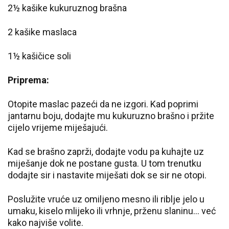
2½ kašike kukuruznog brašna
2 kašike maslaca
1½ kašičice soli
Priprema:
Otopite maslac pazeći da ne izgori. Kad poprimi
jantarnu boju, dodajte mu kukuruzno brašno i pržite
cijelo vrijeme miješajući.
Kad se brašno zaprži, dodajte vodu pa kuhajte uz
miješanje dok ne postane gusta. U tom trenutku
dodajte sir i nastavite miješati dok se sir ne otopi.
Poslužite vruće uz omiljeno mesno ili riblje jelo u
umaku, kiselo mlijeko ili vrhnje, prženu slaninu... već
kako najviše volite.