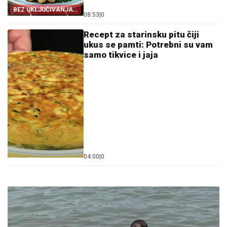
BEZ UKLJUČIVANJA
08:53
|
0
ŠPORETA
Recept za starinsku pitu čiji
ukus se pamti: Potrebni su vam
samo tikvice i jaja
04:00
|
0