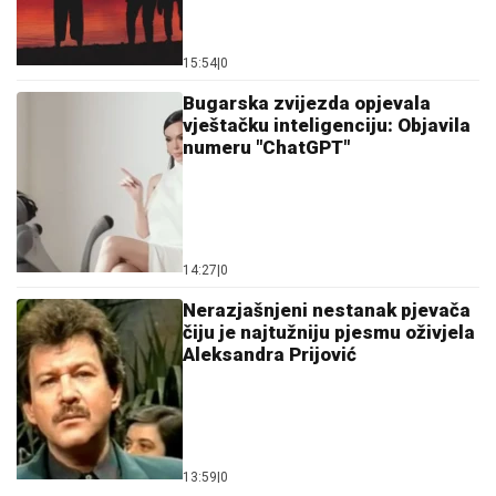
15:54
|
0
Bugarska zvijezda opjevala
vještačku inteligenciju: Objavila
numeru "ChatGPT"
14:27
|
0
Nerazjašnjeni nestanak pjevača
čiju je najtužniju pjesmu oživjela
Aleksandra Prijović
13:59
|
0