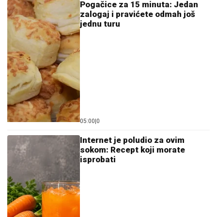
Pogačice za 15 minuta: Jedan
zalogaj i pravićete odmah još
jednu turu
05:00
|
0
Internet je poludio za ovim
sokom: Recept koji morate
isprobati