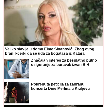
Veliko slavlje u domu Elme Sinanović: Zbog ovog
brani kćerki da se uda za bogataša iz Katara
Značajan interes za besplatno putno
osiguranje za boravak izvan BiH
Pokrenuta peticija za zabranu
koncerta Dine Merlina u Kraljevu