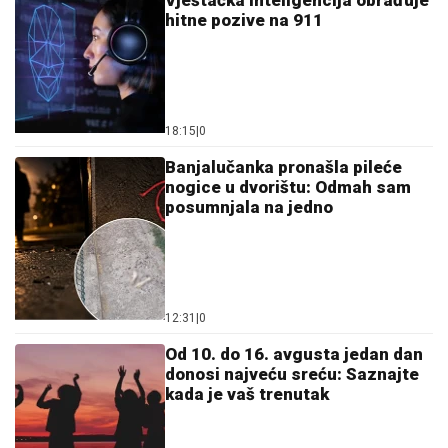
hitne pozive na 911
18:15
|
0
Banjalučanka pronašla pileće
nogice u dvorištu: Odmah sam
posumnjala na jedno
12:31
|
0
Od 10. do 16. avgusta jedan dan
donosi najveću sreću: Saznajte
kada je vaš trenutak