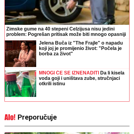
Zimske gume na 40 stepeni Celzijusa nisu jedini
problem: Pogrešan pritisak može biti mnogo opasniji
Jelena Buča iz "The Frajle" o napadu
koji joj je promijenio život: "Počela je
borba za život"
MNOGI ĆE SE IZNENADITI
Da li kisela
voda goji i uništava zube, stručnjaci
otkrili istinu
Preporučuje