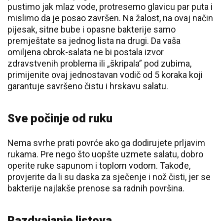
pustimo jak mlaz vode, protresemo glavicu par puta i
mislimo da je posao završen. Na žalost, na ovaj način
pijesak, sitne bube i opasne bakterije samo
premještate sa jednog lista na drugi. Da vaša
omiljena obrok-salata ne bi postala izvor
zdravstvenih problema ili „škripala” pod zubima,
primijenite ovaj jednostavan vodič od 5 koraka koji
garantuje savršeno čistu i hrskavu salatu.
Sve počinje od ruku
Nema svrhe prati povrće ako ga dodirujete prljavim
rukama. Pre nego što uopšte uzmete salatu, dobro
operite ruke sapunom i toplom vodom. Takođe,
provjerite da li su daska za sječenje i nož čisti, jer se
bakterije najlakše prenose sa radnih površina.
Razdvajanje listova