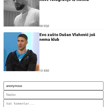
08:55
|
0
Evo zašto Dušan Vlahović još
nema klub
10:43
|
0