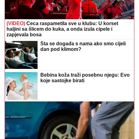
(VIDEO)
Ceca raspametila sve u klubu: U korset
haljini sa šlicem do kuka, a onda izula cipele i
zapjevala bosa
Šta se događa s nama ako smo cijeli
dan pod klimom?
Bebina koža traži posebnu njegu: Evo
koje sastojke birati