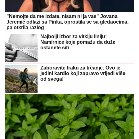
"Nemojte da me izdate, nisam ni ja vas" Jovana
Jeremić odlazi sa Pinka, oprostila se sa gledaocima,
pa otkrila razlog
Najbolji izbor za vitkiju liniju:
Namirnice koje pomažu da duže
ostanete siti
Zaboravite traku za trčanje: Ovo je
jedini kardio koji zapravo vrijedi više
od svega!