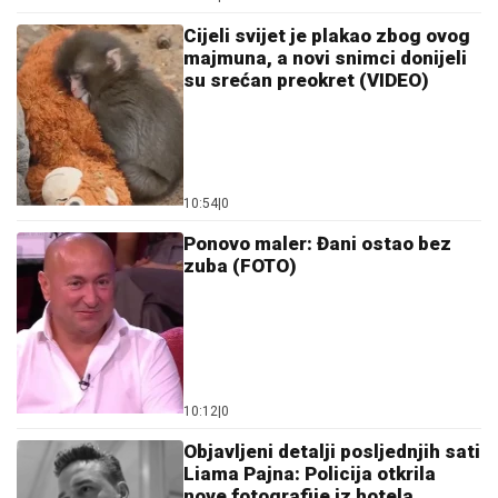
Cijeli svijet je plakao zbog ovog
majmuna, a novi snimci donijeli
su srećan preokret (VIDEO)
10:54
|
0
Ponovo maler: Đani ostao bez
zuba (FOTO)
10:12
|
0
Objavljeni detalji posljednjih sati
Liama Pajna: Policija otkrila
nove fotografije iz hotela