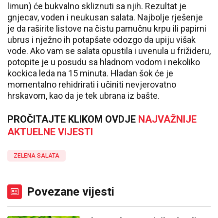
limun) će bukvalno skliznuti sa njih. Rezultat je
gnjecav, voden i neukusan salata. Najbolje rješenje
je da raširite listove na čistu pamučnu krpu ili papirni
ubrus i nježno ih potapšate odozgo da upiju višak
vode. Ako vam se salata opustila i uvenula u frižideru,
potopite je u posudu sa hladnom vodom i nekoliko
kockica leda na 15 minuta. Hladan šok će je
momentalno rehidrirati i učiniti nevjerovatno
hrskavom, kao da je tek ubrana iz bašte.
PROČITAJTE KLIKOM OVDJE
NAJVAŽNIJE
AKTUELNE VIJESTI
ZELENA SALATA
Povezane vijesti