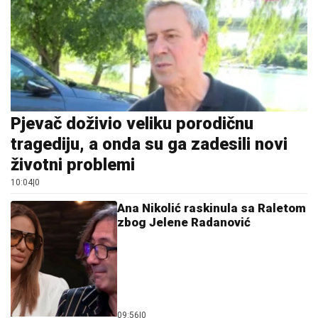
Pjevač doživio veliku porodičnu
tragediju, a onda su ga zadesili novi
životni problemi
10:04
|
0
Ana Nikolić raskinula sa Raletom
zbog Jelene Radanović
09:56
|
0