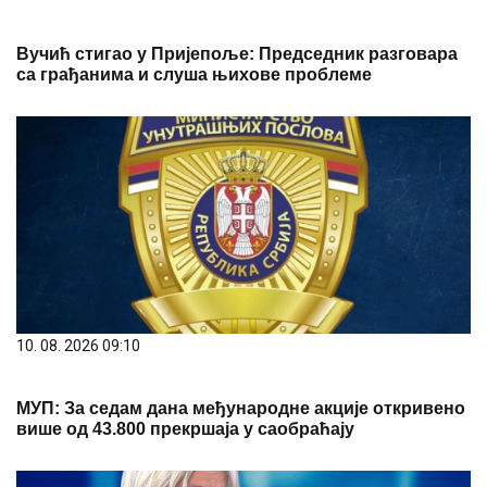
Вучић стигао у Пријепоље: Председник разговара
са грађанима и слуша њихове проблеме
10. 08. 2026 09:10
МУП: За седам дана међународне акције откривено
више од 43.800 прекршаја у саобраћају