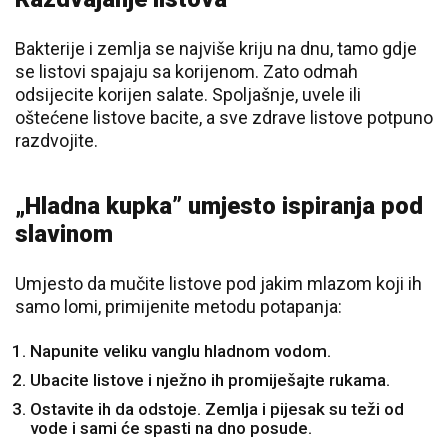
Bakterije i zemlja se najviše kriju na dnu, tamo gdje
se listovi spajaju sa korijenom. Zato odmah
odsijecite korijen salate. Spoljašnje, uvele ili
oštećene listove bacite, a sve zdrave listove potpuno
razdvojite.
„Hladna kupka” umjesto ispiranja pod
slavinom
Umjesto da mučite listove pod jakim mlazom koji ih
samo lomi, primijenite metodu potapanja:
Napunite veliku vanglu hladnom vodom.
Ubacite listove i nježno ih promiješajte rukama.
Ostavite ih da odstoje. Zemlja i pijesak su teži od
vode i sami će spasti na dno posude.