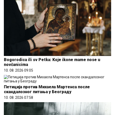
Bogorodica ili sv Petka: Koje ikone mame nose u
novčanicima
10. 08. 2026 09:05
Петиција против Михаела Мартенса после
скандалозног питања у Београду
10. 08. 2026 07:58