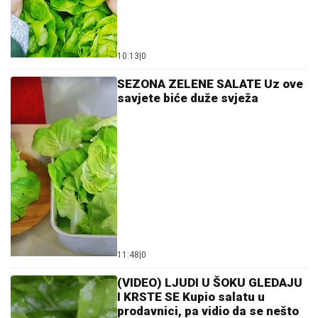
10:13
|
0
SEZONA ZELENE SALATE Uz ove
savjete biće duže svježa
11:48
|
0
(VIDEO) LJUDI U ŠOKU GLEDAJU
I KRSTE SE Kupio salatu u
prodavnici, pa vidio da se nešto