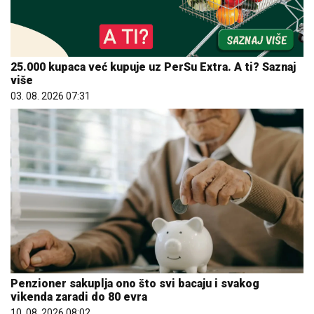
25.000 kupaca već kupuje uz PerSu Extra. A ti? Saznaj
više
03. 08. 2026 07:31
Penzioner sakuplja ono što svi bacaju i svakog
vikenda zaradi do 80 evra
10. 08. 2026 08:02