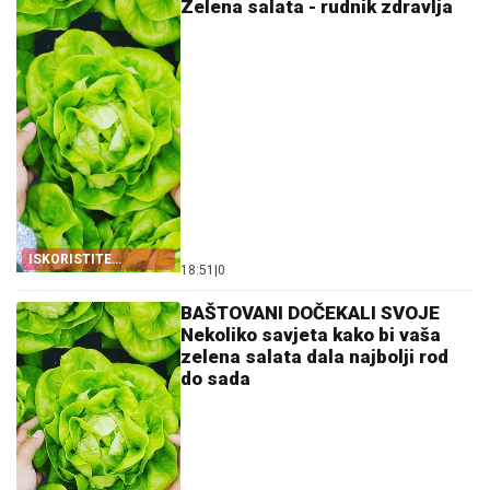
Zelena salata - rudnik zdravlja
ISKORISTITE
18:51
|
0
SEZONU!
BAŠTOVANI DOČEKALI SVOJE
Nekoliko savjeta kako bi vaša
zelena salata dala najbolji rod
do sada