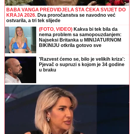
BABA VANGA PREDVIDJELA ŠTA ČEKA SVIJET DO
KRAJA 2026.
Dva proročanstva se navodno već
ostvarila, a tri tek slijede
(FOTO, VIDEO)
Kakva bi tek bila da
nema problem sa samopouzdanjem:
Najseksi Britanka u MINIJATURNOM
BIKINIJU otkrila gotovo sve
'Razvest ćemo se, bilo je velikih kriza':
Pjevač o supruzi s kojom je 34 godine
u braku