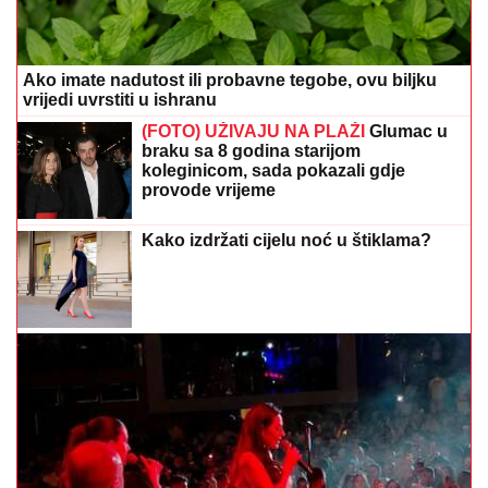
Ako imate nadutost ili probavne tegobe, ovu biljku
vrijedi uvrstiti u ishranu
(FOTO) UŽIVAJU NA PLAŽI
Glumac u
braku sa 8 godina starijom
koleginicom, sada pokazali gdje
provode vrijeme
Kako izdržati cijelu noć u štiklama?