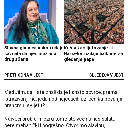
Slavna glumica nakon udaje
Košta kao ljetovanje: U
saznala da njen muž ima
Barseloni izdaju balkone za
drugu ženu
gledanje pape
PRETHODNA VIJEST
SLJEDEĆA VIJEST
Međutim, da li ste znali da je lisnato povrće, prema
istraživanjima, jedan od najčešćih uzročnika trovanja
hranom u svijetu?
Najveći problem leži u tome što većina nas salatu
pere mehanički i pogrešno. Otvorimo slavinu,