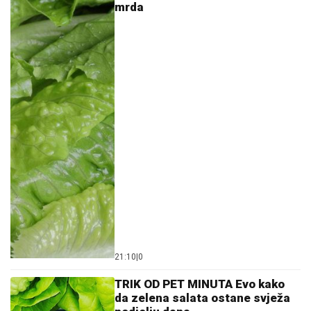
mrda
21:10
|
0
TRIK OD PET MINUTA Evo kako
da zelena salata ostane svježa