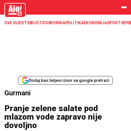
aloonline.b
a
SVE VIJESTI
DRUŠTVO
HRONIKA
POLITIKA
EKONOMIJA
SPORT
VIP
R
Dodaj kao željeni izvor na google pretrazi
Gurmani
Pranje zelene salate pod
mlazom vode zapravo nije
dovoljno