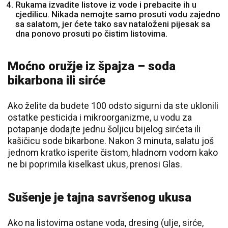
Rukama izvadite listove iz vode i prebacite ih u
cjedilicu. Nikada nemojte samo prosuti vodu zajedno
sa salatom, jer ćete tako sav nataloženi pijesak sa
dna ponovo prosuti po čistim listovima.
Moćno oružje iz špajza – soda
bikarbona ili sirće
Ako želite da budete 100 odsto sigurni da ste uklonili
ostatke pesticida i mikroorganizme, u vodu za
potapanje dodajte jednu šoljicu bijelog sirćeta ili
kašičicu sode bikarbone. Nakon 3 minuta, salatu još
jednom kratko isperite čistom, hladnom vodom kako
ne bi poprimila kiselkast ukus, prenosi Glas.
Sušenje je tajna savršenog ukusa
Ako na listovima ostane voda, dresing (ulje, sirće,