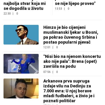
najbolja stvar koja mi
se nije lijepo proveo"
se dogodila u životu
13:53
|
0
22:30
|
0
Himzo je bio cijenjeni
muslimanski ljekar u Bosni,
pa pokrao čuvenog Srbina i
postao popularni pjevač
12:01
|
0
"Nisi bio na njenom koncertu
ako nije pala": Brena (opet)
završila na podu
07:56
|
0
Arkanova prva supruga
izdaje vilu na Dedinju za
7.000 evra: U njoj borave
mladi fudbaleri, a živio je i
poznati političar