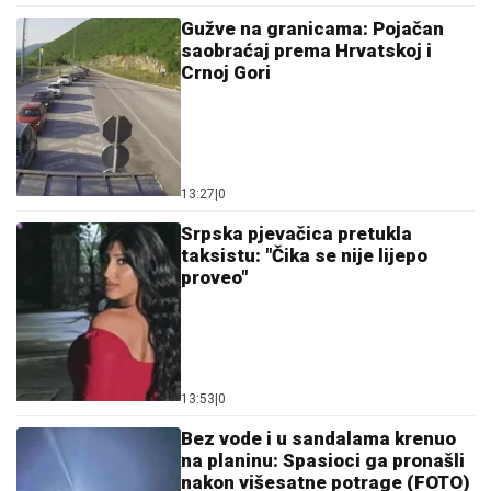
Gužve na granicama: Pojačan
saobraćaj prema Hrvatskoj i
Crnoj Gori
13:27
|
0
Srpska pjevačica pretukla
taksistu: "Čika se nije lijepo
proveo"
13:53
|
0
Bez vode i u sandalama krenuo
na planinu: Spasioci ga pronašli
nakon višesatne potrage (FOTO)