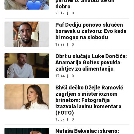
partnerU: Snalazi se on
dobro
20:12
|
0
Paf Dediju ponovo skraćen
boravak u zatvoru: Evo kada
bi mogao na slobodu
18:38
|
0
Obrt u slučaju Luke Dončića:
Anamarija Goltes povukla
zahtjev za alimentaciju
17:44
|
0
Bivši dečko Džejle Ramović
zagrljen s misterioznom
brinetom: Fotografija
izazvala lavinu komentara
(FOTO)
16:07
|
0
Nataša Bekvalac iskreno: