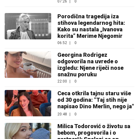
07:26
|
0
Porodična tragedija iza
stihova legendarnog hita:
Kako su nastala „Ivanova
korita” Merime Njegomir
06:52
|
0
Georgina Rodrigez
odgovorila na uvrede o
izgledu: Njene riječi nose
snažnu poruku
22:00
|
0
Ceca otkrila tajnu staru više
od 30 godina: "Taj stih nije
napisao Dino Merlin, nego ja"
20:48
|
0
Milica Todorović o životu sa
bebom, progovorila i o