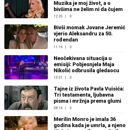
Muzika je moj život, a o
bivšima ne želim ni da čujem
12:35
|
0
Bivši momak Jovane Jeremić
vjerio Aleksandru za 50.
rođendan
11:16
|
0
Neočekivana situacija u
emisiji: Pobjesnjela Maja
Nikolić odbrusila gledaocu
10:01
|
0
Tajne iz života Pavla Vuisića:
Tri testamenta, ljubavna
pisma i mržnja prema glumi
08:16
|
0
Merilin Monro je imala 36
godina kada je umrla, a njeno