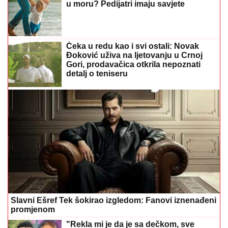
u moru? Pedijatri imaju savjete
Čeka u redu kao i svi ostali: Novak
Đoković uživa na ljetovanju u Crnoj
Gori, prodavačica otkrila nepoznati
detalj o teniseru
Slavni Ešref Tek šokirao izgledom: Fanovi iznenađeni
promjenom
"Rekla mi je da je sa dečkom, sve