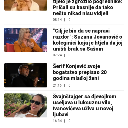
tijelo je zgrozilo pogrebnike:
Pričali su kasnije da tako
nešto nikad nisu vidjeli
08:14
|
0
"Cilj je bio da se napravi
razdor": Suzana Jovanović o
koleginici koja je htjela da joj
uništi brak sa Sašom
07:24
|
0
Šerif Konjević svoje
bogatstvo prepisao 20
godina mlađoj ženi
21:16
|
0
Švajnštajger sa djevojkom
useljava u luksuznu vilu,
Ivanovićeva uživa u novoj
ljubavi
16:34
|
0