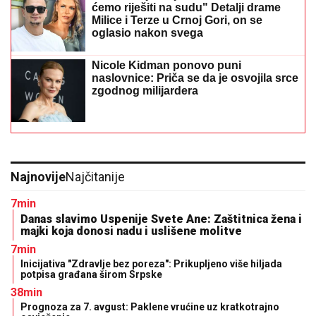
ćemo riješiti na sudu" Detalji drame
Milice i Terze u Crnoj Gori, on se
oglasio nakon svega
Nicole Kidman ponovo puni
naslovnice: Priča se da je osvojila srce
zgodnog milijardera
Najnovije
Najčitanije
7min
Danas slavimo Uspenije Svete Ane: Zaštitnica žena i
majki koja donosi nadu i uslišene molitve
7min
Inicijativa "Zdravlje bez poreza": Prikupljeno više hiljada
potpisa građana širom Srpske
38min
Prognoza za 7. avgust: Paklene vrućine uz kratkotrajno