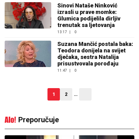
Sinovi Nataše Ninković
izrasli u prave momke:
Glumica podijelila dirljiv
trenutak sa ljetovanja
13:17
|
0
Suzana Mančić postala baka:
Teodora donijela na svijet
dječaka, sestra Natalija
prisustvovala porođaju
11:47
|
0
1
2
...
Preporučuje