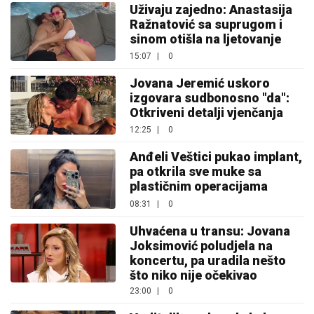
Uživaju zajedno: Anastasija
Ražnatović sa suprugom i
sinom otišla na ljetovanje
15:07
|
0
Jovana Jeremić uskoro
izgovara sudbonosno "da":
Otkriveni detalji vjenčanja
12:25
|
0
Anđeli Veštici pukao implant,
pa otkrila sve muke sa
plastičnim operacijama
08:31
|
0
Uhvaćena u transu: Jovana
Joksimović poludjela na
koncertu, pa uradila nešto
što niko nije očekivao
23:00
|
0