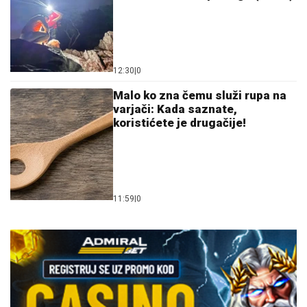
12:30
|
0
Malo ko zna čemu služi rupa na
varjači: Kada saznate,
koristićete je drugačije!
11:59
|
0