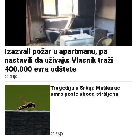
Izazvali požar u apartmanu, pa
nastavili da uživaju: Vlasnik traži
400.000 evra odštete
21:54
|
0
Tragedija u Srbiji: Muškarac
umro posle uboda stršljena
20:56
|
0