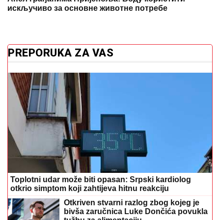
искључиво за основне животне потребе
PREPORUKA ZA VAS
Toplotni udar može biti opasan: Srpski kardiolog
otkrio simptom koji zahtijeva hitnu reakciju
Otkriven stvarni razlog zbog kojeg je
bivša zaručnica Luke Dončića povukla