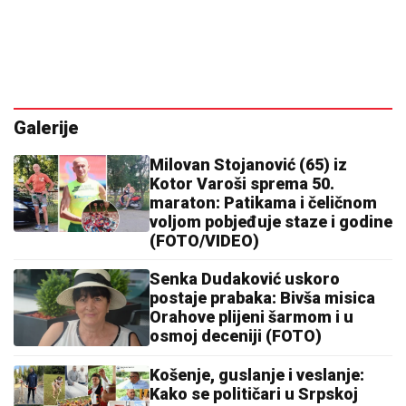
Galerije
Milovan Stojanović (65) iz
Kotor Varoši sprema 50.
maraton: Patikama i čeličnom
voljom pobjeđuje staze i godine
(FOTO/VIDEO)
Senka Dudaković uskoro
postaje prabaka: Bivša misica
Orahove plijeni šarmom i u
osmoj deceniji (FOTO)
Košenje, guslanje i veslanje:
Kako se političari u Srpskoj