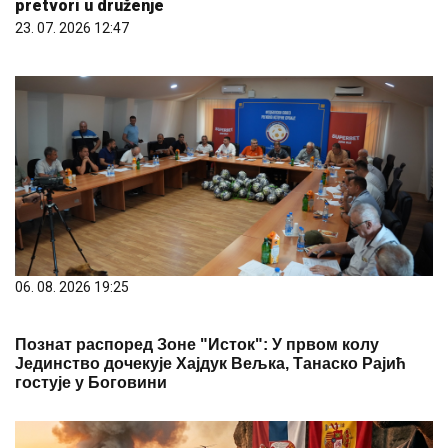
pretvori u druženje
23. 07. 2026 12:47
06. 08. 2026 19:25
Познат распоред Зоне "Исток": У првом колу
Јединство дочекује Хајдук Вељка, Танаско Рајић
гостује у Боговини