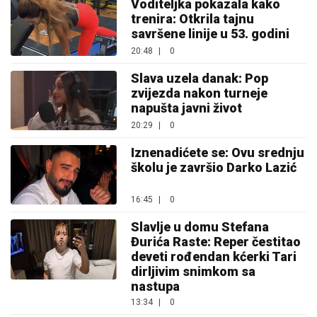
Voditeljka pokazala kako
trenira: Otkrila tajnu
savršene linije u 53. godini
20:48
|
0
Slava uzela danak: Pop
zvijezda nakon turneje
napušta javni život
20:29
|
0
Iznenadićete se: Ovu srednju
školu je završio Darko Lazić
16:45
|
0
Slavlje u domu Stefana
Đurića Raste: Reper čestitao
deveti rođendan kćerki Tari
dirljivim snimkom sa
nastupa
13:34
|
0