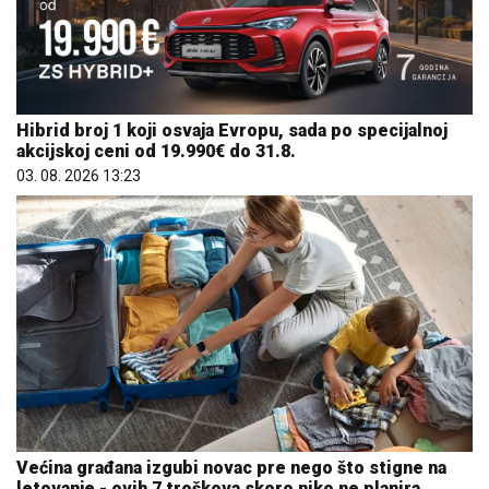
Hibrid broj 1 koji osvaja Evropu, sada po specijalnoj
akcijskoj ceni od 19.990€ do 31.8.
03. 08. 2026 13:23
Većina građana izgubi novac pre nego što stigne na
letovanje - ovih 7 troškova skoro niko ne planira