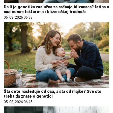
Da li je genetika zaslužna za rađanje blizanaca? Istina o
naslednim faktorima i blizanačkoj trudnoći
06. 08. 2026 06:38
Šta dete nasleđuje od oca, a šta od majke? Sve što
treba da znate o genetici
05. 08. 2026 06:45