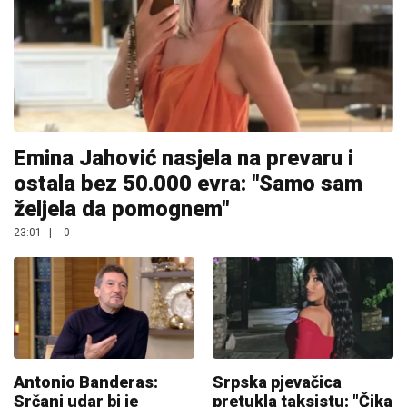
Emina Jahović nasjela na prevaru i
ostala bez 50.000 evra: "Samo sam
željela da pomognem"
23:01
|
0
Antonio Banderas:
Srpska pjevačica
Srčani udar bi je
pretukla taksistu: "Čika