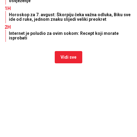
osvježenje
1H
Horoskop za 7. avgust: Škorpiju čeka važna odluka, Biku sve
ide od ruke, jednom znaku slijedi veliki preokret
2H
Internet je poludio za ovim sokom: Recept koji morate
isprobati
Vidi sve