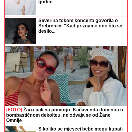
godini
Severina tokom koncerta govorila o
Srebrenici: "Kad priznamo ono što se
desilo..."
(FOTO)
Žari i pali na primorju: Kačavenda dominira u
bombastičnom dekolteu, ne odvaja se od Žane
Omnije
S koliko se mjeseci bebe mogu kupati