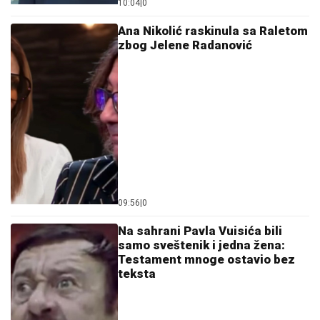
10:04
|
0
Ana Nikolić raskinula sa Raletom
zbog Jelene Radanović
09:56
|
0
Na sahrani Pavla Vuisića bili
samo sveštenik i jedna žena:
Testament mnoge ostavio bez
teksta