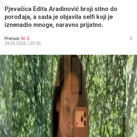
Pjevačica Edita Aradinović broji sitno do
porođaja, a sada je objavila selfi koji je
iznenadio mnoge, naravno prijatno.
Prenosi:
M. S.
0
29.05.2026.
20:30