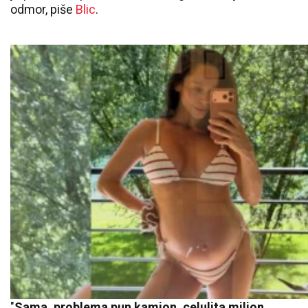
odmor, piše
Blic
.
"
Sama, problema pun kamion, celulita milion
.