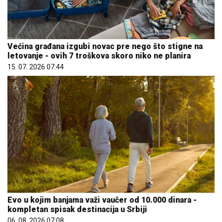
Većina građana izgubi novac pre nego što stigne na
letovanje - ovih 7 troškova skoro niko ne planira
15. 07. 2026 07:44
Evo u kojim banjama važi vaučer od 10.000 dinara -
kompletan spisak destinacija u Srbiji
06. 08. 2026 07:08