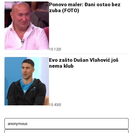
Ponovo maler: Đani ostao bez
zuba (FOTO)
10:12
|
0
Evo zašto Dušan Vlahović još
nema klub
10:43
|
0