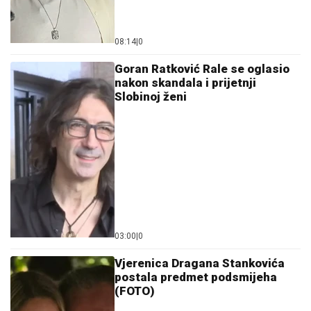
08:14
|
0
Goran Ratković Rale se oglasio
nakon skandala i prijetnji
Slobinoj ženi
03:00
|
0
Vjerenica Dragana Stankovića
postala predmet podsmijeha
(FOTO)