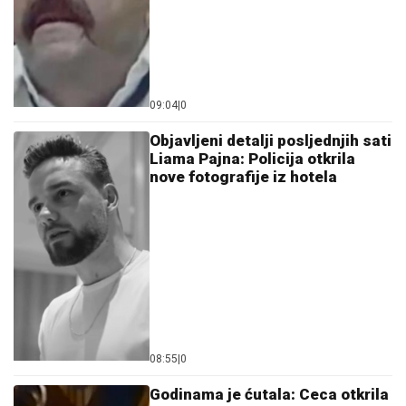
09:04
|
0
Objavljeni detalji posljednjih sati
Liama Pajna: Policija otkrila
nove fotografije iz hotela
08:55
|
0
Godinama je ćutala: Ceca otkrila