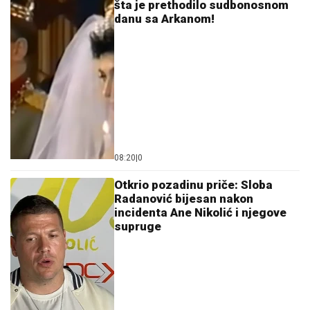
šta je prethodilo sudbonosnom
danu sa Arkanom!
08:20
|
0
Otkrio pozadinu priče: Sloba
Radanović bijesan nakon
incidenta Ane Nikolić i njegove
supruge