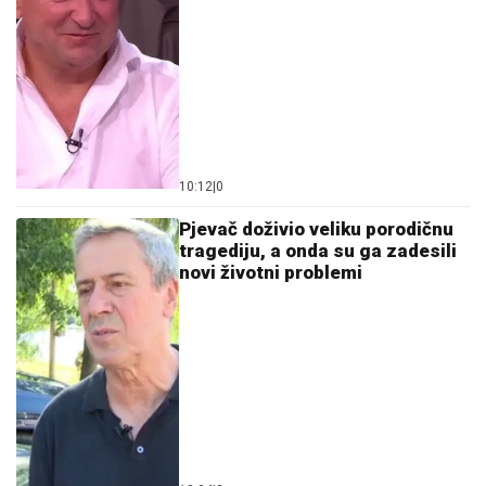
10:12
|
0
Pjevač doživio veliku porodičnu
tragediju, a onda su ga zadesili
novi životni problemi