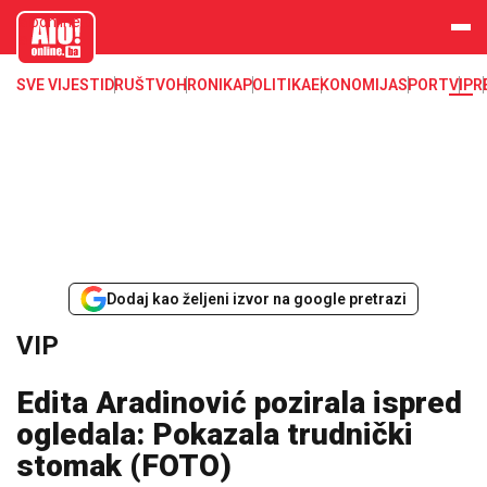
aloonline.b
a
SVE VIJESTI
DRUŠTVO
HRONIKA
POLITIKA
EKONOMIJA
SPORT
VIP
R
Dodaj kao željeni izvor na google pretrazi
VIP
Edita Aradinović pozirala ispred
ogledala: Pokazala trudnički
stomak (FOTO)