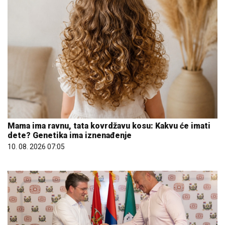
Mama ima ravnu, tata kovrdžavu kosu: Kakvu će imati
dete? Genetika ima iznenađenje
10. 08. 2026 07:05