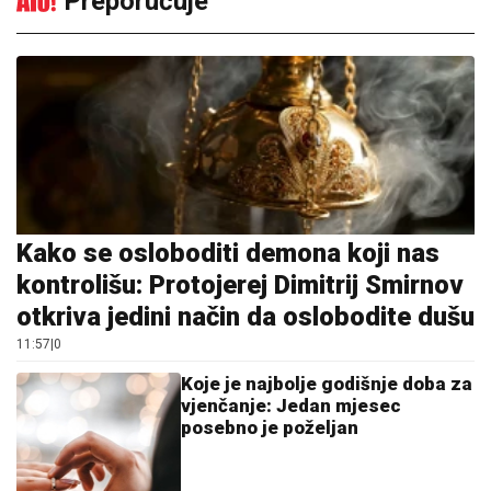
Preporučuje
Kako se osloboditi demona koji nas
kontrolišu: Protojerej Dimitrij Smirnov
otkriva jedini način da oslobodite dušu
11:57
|
0
Koje je najbolje godišnje doba za
vjenčanje: Jedan mjesec
posebno je poželjan