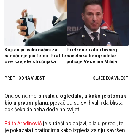
Koji su pravilni načini za
Pretresen stan bivšeg
nanošenje parfema: Pratite
načelnika beogradske
ove savjete stručnjaka
policije Veselina Milića
PRETHODNA VIJEST
SLJEDEĆA VIJEST
Ona se naime,
slikala u ogledalu, a kako je stomak
bio u prvom
planu
, pjevačicu su svi hvalili da blista
dok čeka da beba dođe na svijet.
Edita Aradinović
je sudeći po objavi, bila u prirodi, te
je pokazala i pratiocima kako izgleda za nju savršen