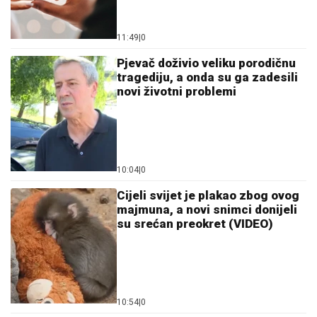
11:49
|
0
Pjevač doživio veliku porodičnu
tragediju, a onda su ga zadesili
novi životni problemi
10:04
|
0
Cijeli svijet je plakao zbog ovog
majmuna, a novi snimci donijeli
su srećan preokret (VIDEO)
10:54
|
0