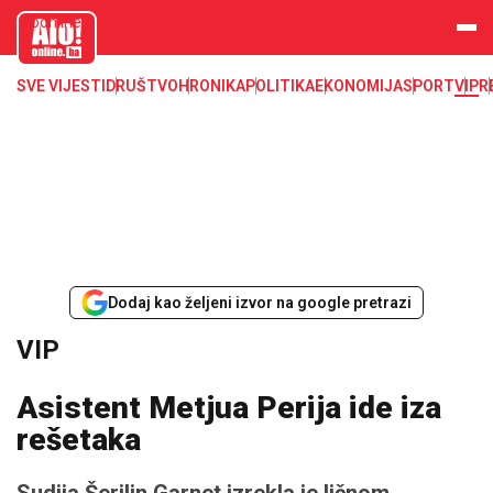
aloonline.b
a
SVE VIJESTI
DRUŠTVO
HRONIKA
POLITIKA
EKONOMIJA
SPORT
VIP
R
Dodaj kao željeni izvor na google pretrazi
VIP
Asistent Metjua Perija ide iza
rešetaka