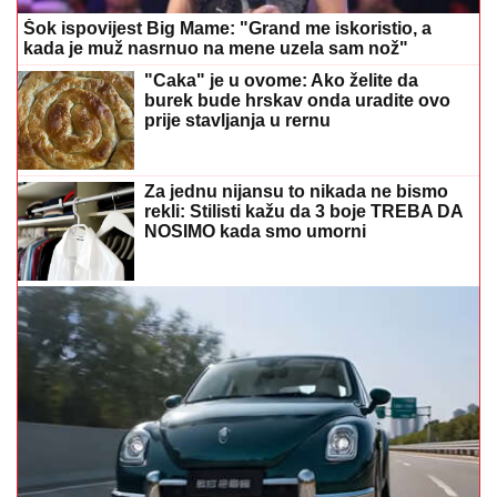
Šok ispovijest Big Mame: "Grand me iskoristio, a
kada je muž nasrnuo na mene uzela sam nož"
"Caka" je u ovome: Ako želite da
burek bude hrskav onda uradite ovo
prije stavljanja u rernu
Za jednu nijansu to nikada ne bismo
rekli: Stilisti kažu da 3 boje TREBA DA
NOSIMO kada smo umorni