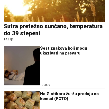
Sutra pretežno sunčano, temperatura
do 39 stepeni
14:23
|
0
Šest znakova koji mogu
ukazivati na prevaru
13:36
|
0
Na Zlatiboru žu-žu prodaju na
komad (FOTO)