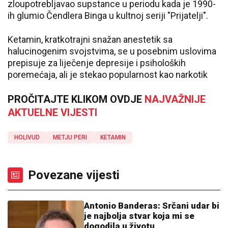
zloupotrebljavao supstance u periodu kada je 1990-
ih glumio Čendlera Binga u kultnoj seriji "Prijatelji".
Ketamin, kratkotrajni snažan anestetik sa
halucinogenim svojstvima, se u posebnim uslovima
prepisuje za liječenje depresije i psiholoških
poremećaja, ali je stekao popularnost kao narkotik
PROČITAJTE KLIKOM OVDJE
NAJVAŽNIJE
AKTUELNE VIJESTI
HOLIVUD
METJU PERI
KETAMIN
Povezane vijesti
Antonio Banderas: Srčani udar bi
je najbolja stvar koja mi se
dogodila u životu