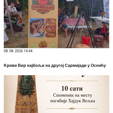
08. 08. 2026 14:44
Kриви Вир најбољи на другој Сармијади у Оснићу