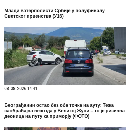
Млади ватерполисти Србије у полуфиналу
Светског првенства (У16)
08. 08. 2026 14:41
Београђанин остао без оба точка на ауту: Тежа
саобраћајна незгода у Великој Жупи – то је ризична
деоница на путу ка приморју (ФОТО)