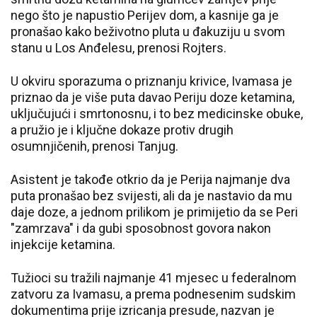
nego što je napustio Perijev dom, a kasnije ga je
pronašao kako beživotno pluta u đakuziju u svom
stanu u Los Anđelesu, prenosi Rojters.
U okviru sporazuma o priznanju krivice, Ivamasa je
priznao da je više puta davao Periju doze ketamina,
uključujući i smrtonosnu, i to bez medicinske obuke,
a pružio je i ključne dokaze protiv drugih
osumnjičenih, prenosi Tanjug.
Asistent je takođe otkrio da je Perija najmanje dva
puta pronašao bez svijesti, ali da je nastavio da mu
daje doze, a jednom prilikom je primijetio da se Peri
"zamrzava" i da gubi sposobnost govora nakon
injekcije ketamina.
Tužioci su tražili najmanje 41 mjesec u federalnom
zatvoru za Ivamasu, a prema podnesenim sudskim
dokumentima prije izricanja presude, nazvan je