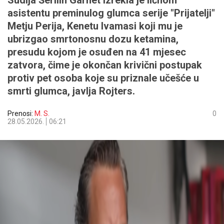
Sudija Šerilin Garnet izrekla je ličnom
asistentu preminulog glumca serije "Prijatelji"
Metju Perija, Kenetu Ivamasi koji mu je
ubrizgao smrtonosnu dozu ketamina,
presudu kojom je osuđen na 41 mjesec
zatvora, čime je okončan krivični postupak
protiv pet osoba koje su priznale učešće u
smrti glumca, javlja Rojters.
Prenosi:
M. S.
0
28.05.2026.
06:21