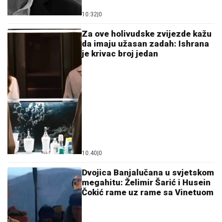
10:32
|
0
Za ove holivudske zvijezde kažu
da imaju užasan zadah: Ishrana
je krivac broj jedan
10:40
|
0
Dvojica Banjalučana u svjetskom
megahitu: Želimir Šarić i Husein
Čokić rame uz rame sa Vinetuom