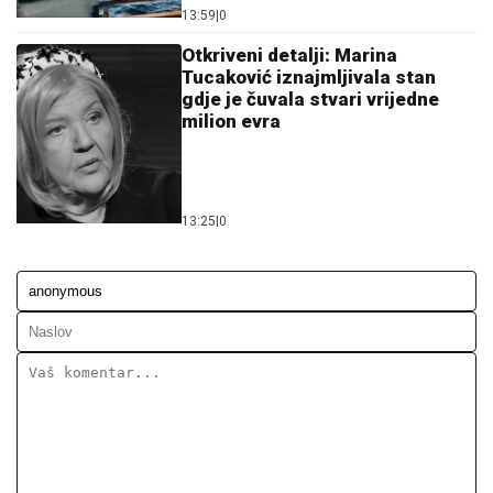
13:59
|
0
Otkriveni detalji: Marina
Tucaković iznajmljivala stan
gdje je čuvala stvari vrijedne
milion evra
13:25
|
0