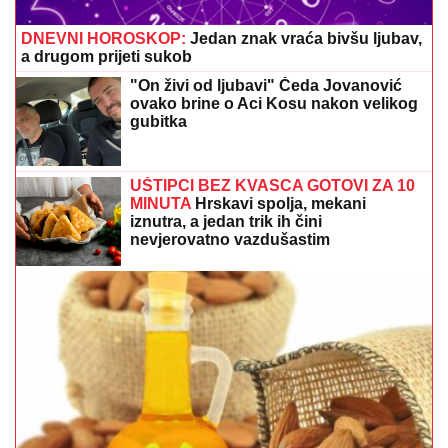
DNEVNI HOROSKOP:
Jedan znak vraća bivšu ljubav,
a drugom prijeti sukob
"On živi od ljubavi" Čeda Jovanović
ovako brine o Aci Kosu nakon velikog
gubitka
UŠTIPCI BEZ KVASCA GOTOVI ZA 10
MINUTA
Hrskavi spolja, mekani
iznutra, a jedan trik ih čini
nevjerovatno vazdušastim