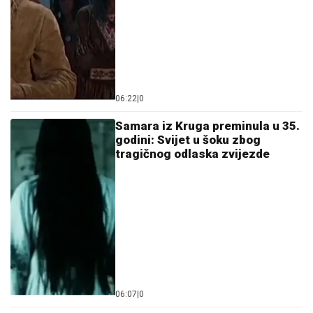
06:22
|
0
Samara iz Kruga preminula u 35.
godini: Svijet u šoku zbog
tragičnog odlaska zvijezde
06:07
|
0