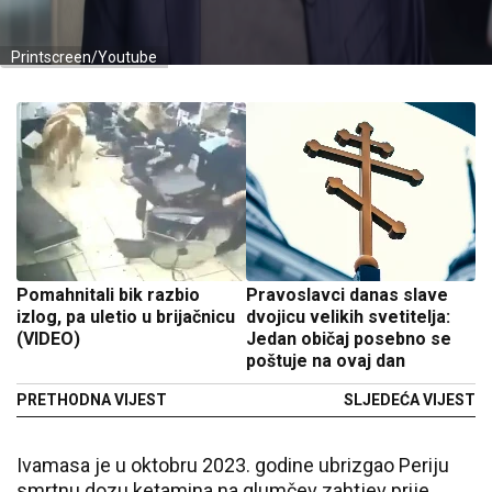
Printscreen/Youtube
Pomahnitali bik razbio
Pravoslavci danas slave
izlog, pa uletio u brijačnicu
dvojicu velikih svetitelja:
(VIDEO)
Jedan običaj posebno se
poštuje na ovaj dan
PRETHODNA VIJEST
SLJEDEĆA VIJEST
Ivamasa je u oktobru 2023. godine ubrizgao Periju
smrtnu dozu ketamina na glumčev zahtjev prije