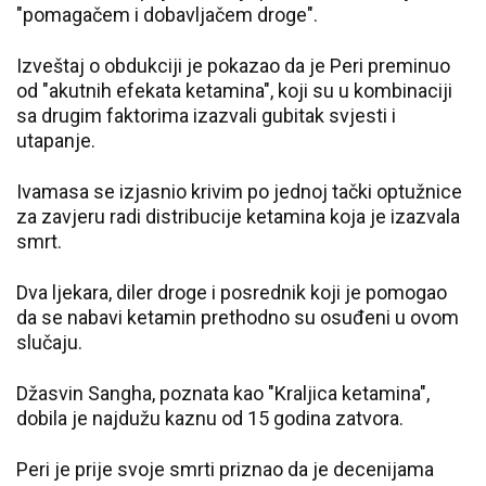
"pomagačem i dobavljačem droge".
Izveštaj o obdukciji je pokazao da je Peri preminuo
od "akutnih efekata ketamina", koji su u kombinaciji
sa drugim faktorima izazvali gubitak svjesti i
utapanje.
Ivamasa se izjasnio krivim po jednoj tački optužnice
za zavjeru radi distribucije ketamina koja je izazvala
smrt.
Dva ljekara, diler droge i posrednik koji je pomogao
da se nabavi ketamin prethodno su osuđeni u ovom
slučaju.
Džasvin Sangha, poznata kao "Kraljica ketamina",
dobila je najdužu kaznu od 15 godina zatvora.
Peri je prije svoje smrti priznao da je decenijama