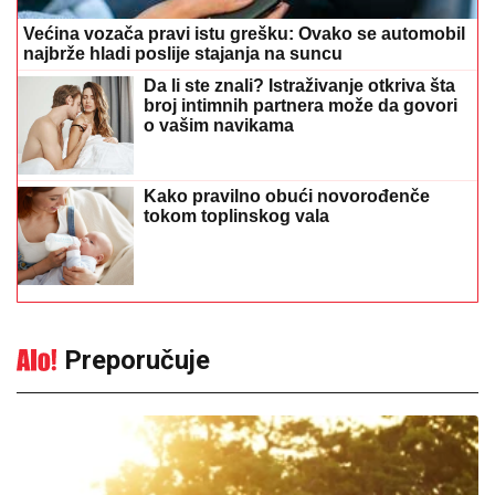
Većina vozača pravi istu grešku: Ovako se automobil
najbrže hladi poslije stajanja na suncu
Da li ste znali? Istraživanje otkriva šta
broj intimnih partnera može da govori
o vašim navikama
Kako pravilno obući novorođenče
tokom toplinskog vala
Preporučuje