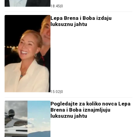
18:45
|
0
Lepa Brena i Boba izdaju
luksuznu jahtu
15:02
|
0
Pogledajte za koliko novca Lepa
Brena i Boba iznajmljuju
luksuznu jahtu