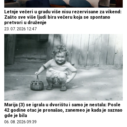
Letnje večeri u gradu više nisu rezervisane za vikend:
Zašto sve više ljudi bira večeru koja se spontano
pretvori u druženje
23. 07. 2026 12:47
Marija (3) se igrala u dvorištu i samo je nestala: Posle
42 godine otac je pronašao, zanemeo je kada je saznao
gde je bila
06. 08. 2026 09:39