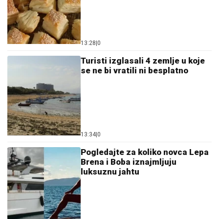
13:28
|
0
Turisti izglasali 4 zemlje u koje
se ne bi vratili ni besplatno
13:34
|
0
Pogledajte za koliko novca Lepa
Brena i Boba iznajmljuju
luksuznu jahtu