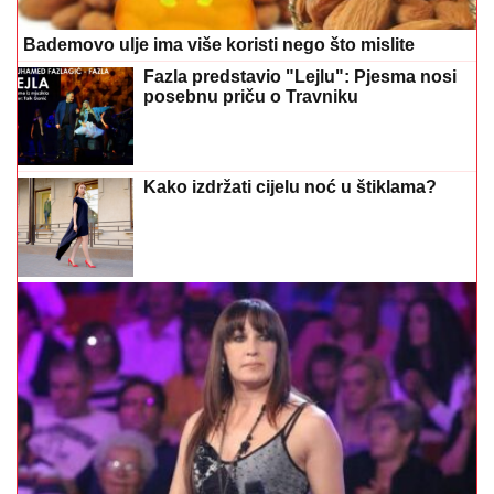
Bademovo ulje ima više koristi nego što mislite
Fazla predstavio "Lejlu": Pjesma nosi
posebnu priču o Travniku
Kako izdržati cijelu noć u štiklama?