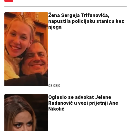
Žena Sergeja Trifunovića,
napustila policijsku stanicu bez
njega
08:08
|
0
Oglasio se advokat Jelene
Radanović u vezi prijetnji Ane
Nikolić