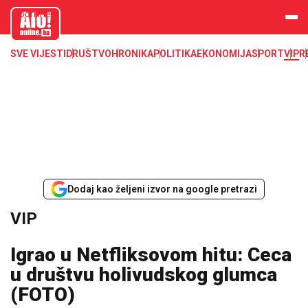
aloonline.b
a
SVE VIJESTI
DRUŠTVO
HRONIKA
POLITIKA
EKONOMIJA
SPORT
VIP
R
Dodaj kao željeni izvor na google pretrazi
VIP
Igrao u Netfliksovom hitu: Ceca
u društvu holivudskog glumca
(FOTO)