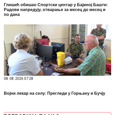
Глишић обишао Спортски центар у Бајиној Башти:
Радови напредују, отварање за месец до месец и
по дана
08. 08. 2026 07:28
Војни лекар на селу: Прегледи у Горњану и Бучју