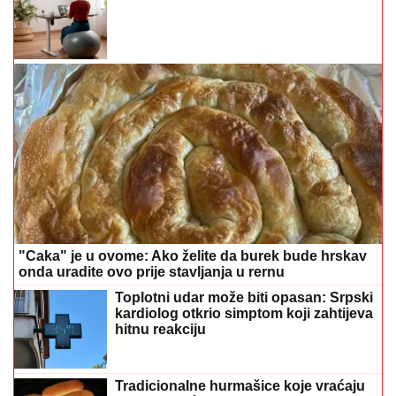
"Caka" je u ovome: Ako želite da burek bude hrskav
onda uradite ovo prije stavljanja u rernu
Toplotni udar može biti opasan: Srpski
kardiolog otkrio simptom koji zahtijeva
hitnu reakciju
Tradicionalne hurmašice koje vraćaju