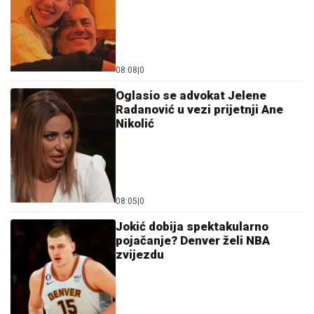
08:08
|
0
Oglasio se advokat Jelene
Radanović u vezi prijetnji Ane
Nikolić
08:05
|
0
Jokić dobija spektakularno
pojačanje? Denver želi NBA
zvijezdu