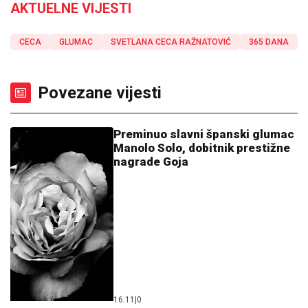
AKTUELNE VIJESTI
CECA
GLUMAC
SVETLANA CECA RAŽNATOVIĆ
365 DANA
Povezane vijesti
Preminuo slavni španski glumac
Manolo Solo, dobitnik prestižne
nagrade Goja
16:11
|
0