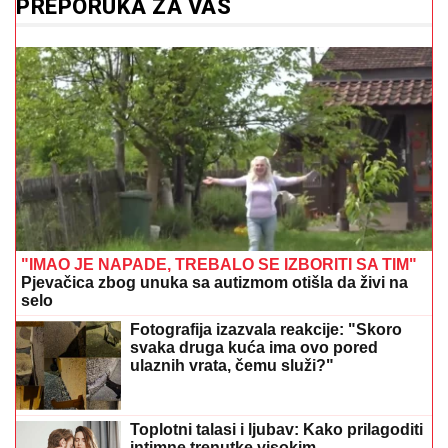
PREPORUKA ZA VAS
"IMAO JE NAPADE, TREBALO SE IZBORITI SA TIM"
Pjevačica zbog unuka sa autizmom otišla da živi na
selo
Fotografija izazvala reakcije: "Skoro
svaka druga kuća ima ovo pored
ulaznih vrata, čemu služi?"
Toplotni talasi i ljubav: Kako prilagoditi
intimne trenutke visokim