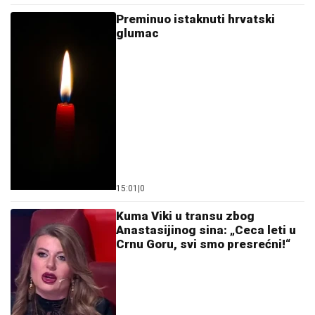
Preminuo istaknuti hrvatski
glumac
15:01
|
0
Kuma Viki u transu zbog
Anastasijinog sina: „Ceca leti u
Crnu Goru, svi smo presrećni!“