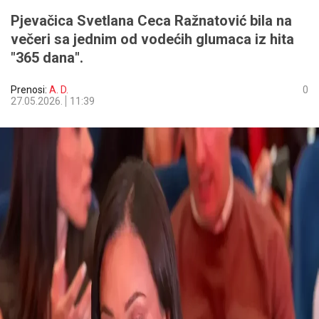
Pjevačica Svetlana Ceca Ražnatović bila na
večeri sa jednim od vodećih glumaca iz hita
"365 dana".
Prenosi:
A. D.
0
27.05.2026.
11:39