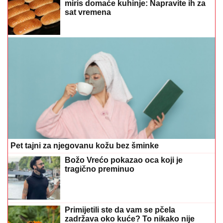
miris domaće kuhinje: Napravite ih za
sat vremena
Pet tajni za njegovanu kožu bez šminke
Božo Vrećo pokazao oca koji je
tragično preminuo
Primijetili ste da vam se pčela
zadržava oko kuće? To nikako nije