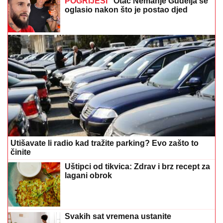
POGRIJEŠI"
Otac Nemanje Gudelja se
oglasio nakon što je postao djed
Utišavate li radio kad tražite parking? Evo zašto to
činite
Uštipci od tikvica: Zdrav i brz recept za
lagani obrok
Svakih sat vremena ustanite