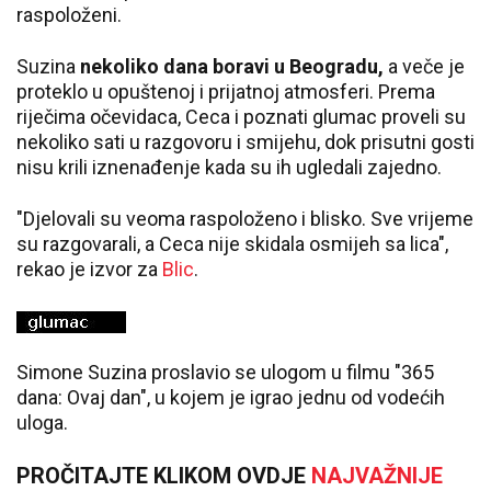
raspoloženi.
Suzina
nekoliko dana boravi u Beogradu,
a veče je
proteklo u opuštenoj i prijatnoj atmosferi. Prema
riječima očevidaca, Ceca i poznati glumac proveli su
nekoliko sati u razgovoru i smijehu, dok prisutni gosti
nisu krili iznenađenje kada su ih ugledali zajedno.
"Djelovali su veoma raspoloženo i blisko. Sve vrijeme
su razgovarali, a Ceca nije skidala osmijeh sa lica",
rekao je izvor za
Blic
.
Simone Suzina proslavio se ulogom u filmu "365
dana: Ovaj dan", u kojem je igrao jednu od vodećih
uloga.
PROČITAJTE KLIKOM OVDJE
NAJVAŽNIJE