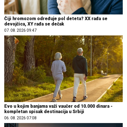
Čiji hromozom određuje pol deteta? XX rađa se
devojčica, XY rađa se dečak
07. 08. 2026 09:47
Evo u kojim banjama važi vaučer od 10.000 dinara -
kompletan spisak destinacija u Srbiji
06. 08. 2026 07:08