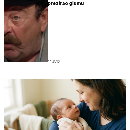
prezirao glumu
11:37
|
0