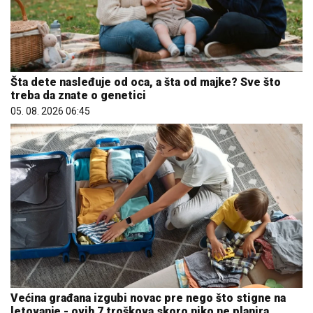
Šta dete nasleđuje od oca, a šta od majke? Sve što
treba da znate o genetici
05. 08. 2026 06:45
Većina građana izgubi novac pre nego što stigne na
letovanje - ovih 7 troškova skoro niko ne planira