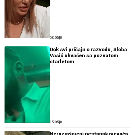
08:05
|
0
Dok svi pričaju o razvodu, Sloba
Vasić uhvaćen sa poznatom
starletom
15:05
|
0
Nerazjašnjeni nestanak pjevača