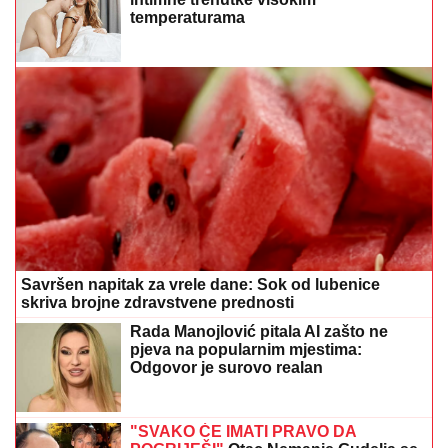
temperaturama
Savršen napitak za vrele dane: Sok od lubenice
skriva brojne zdravstvene prednosti
Rada Manojlović pitala AI zašto ne
pjeva na popularnim mjestima:
Odgovor je surovo realan
"SVAKO ĆE IMATI PRAVO DA