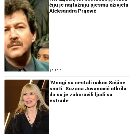
čiju je najtužniju pjesmu oživjela
Aleksandra Prijović
13:59
|
0
"Mnogi su nestali nakon Sašine
smrti" Suzana Jovanović otkrila
da su je zaboravili ljudi sa
estrade