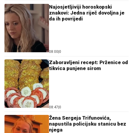
Najosjetljiviji horoskopski
znakovi: Jedna riječ dovoljna je
da ih povrijedi
08:00
|
0
Zaboravljeni recept: Prženice od
tikvica punjene sirom
08:47
|
0
Žena Sergeja Trifunovića,
napustila policijsku stanicu bez
njega