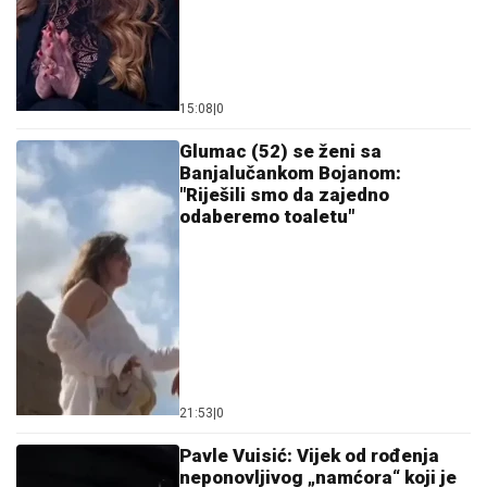
15:08
|
0
Glumac (52) se ženi sa
Banjalučankom Bojanom:
"Riješili smo da zajedno
odaberemo toaletu"
21:53
|
0
Pavle Vuisić: Vijek od rođenja
neponovljivog „namćora“ koji je