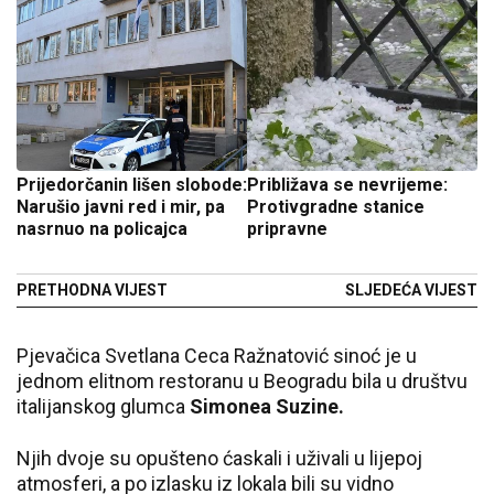
Prijedorčanin lišen slobode:
Približava se nevrijeme:
Narušio javni red i mir, pa
Protivgradne stanice
nasrnuo na policajca
pripravne
PRETHODNA VIJEST
SLJEDEĆA VIJEST
Pjevačica Svetlana Ceca Ražnatović sinoć je u
jednom elitnom restoranu u Beogradu bila u društvu
italijanskog glumca
Simonea Suzine.
Njih dvoje su opušteno ćaskali i uživali u lijepoj
atmosferi, a po izlasku iz lokala bili su vidno