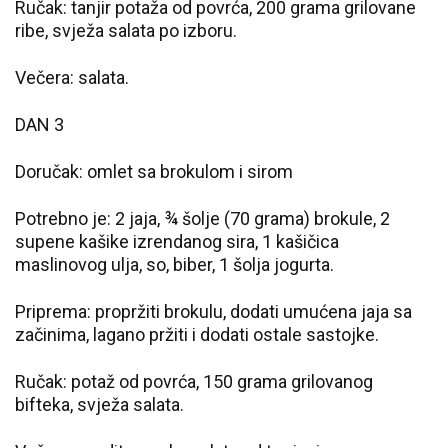
Ručak: tanjir potaža od povrća, 200 grama grilovane
ribe, svježa salata po izboru.
Večera: salata.
DAN 3
Doručak: omlet sa brokulom i sirom
Potrebno je: 2 jaja, ¾ šolje (70 grama) brokule, 2
supene kašike izrendanog sira, 1 kašičica
maslinovog ulja, so, biber, 1 šolja jogurta.
Priprema: propržiti brokulu, dodati umućena jaja sa
začinima, lagano pržiti i dodati ostale sastojke.
Ručak: potaž od povrća, 150 grama grilovanog
bifteka, svježa salata.