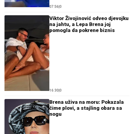
07:56
|
0
Viktor Živojinović odveo djevojku
na jahtu, a Lepa Brena joj
pomogla da pokrene biznis
16:30
|
0
Brena uživa na moru: Pokazala
čime plovi, a stajling obara sa
nogu