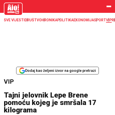
aloonline.b
a
SVE VIJESTI
DRUŠTVO
HRONIKA
POLITIKA
EKONOMIJA
SPORT
VIP
R
Dodaj kao željeni izvor na google pretrazi
VIP
Tajni jelovnik Lepe Brene
pomoću kojeg je smršala 17
kilograma