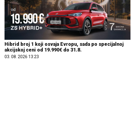
Hibrid broj 1 koji osvaja Evropu, sada po specijalnoj
akcijskoj ceni od 19.990€ do 31.8.
03. 08. 2026 13:23
Komfor po meri klijenata: nova linija paketa ALTA
banke
09. 07. 2026 09:20