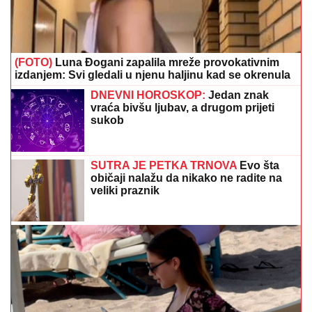
SUTRA JE PETKA TRNOVA
Evo šta
običaji nalažu da nikako ne radite na
veliki praznik
Čolićeva kćerka u Budvi: Torbica od 3.000 dolara
ukrala pažnju na plaži
Toplotni udar može biti opasan: Srpski
kardiolog otkrio simptom koji zahtijeva
hitnu reakciju