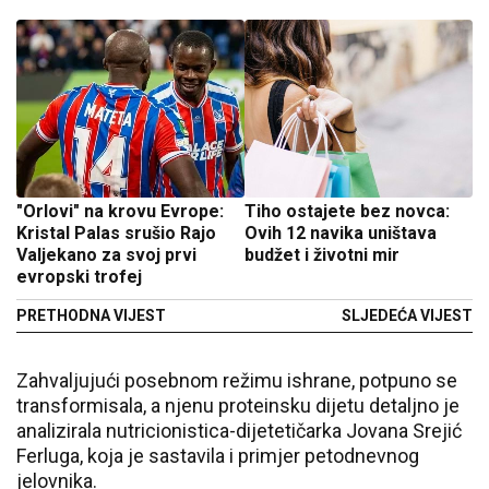
"Orlovi" na krovu Evrope:
Tiho ostajete bez novca:
Kristal Palas srušio Rajo
Ovih 12 navika uništava
Valjekano za svoj prvi
budžet i životni mir
evropski trofej
PRETHODNA VIJEST
SLJEDEĆA VIJEST
Zahvaljujući posebnom režimu ishrane, potpuno se
transformisala, a njenu proteinsku dijetu detaljno je
analizirala nutricionistica-dijetetičarka Jovana Srejić
Ferluga, koja je sastavila i primjer petodnevnog
jelovnika.