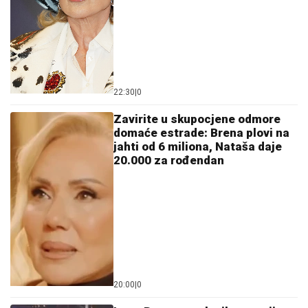
22:30
|
0
Zavirite u skupocjene odmore
domaće estrade: Brena plovi na
jahti od 6 miliona, Nataša daje
20.000 za rođendan
20:00
|
0