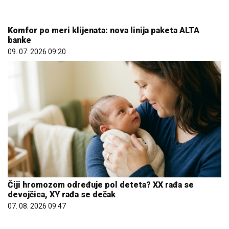
Čiji hromozom određuje pol deteta? XX rađa se
devojčica, XY rađa se dečak
07. 08. 2026 09:47