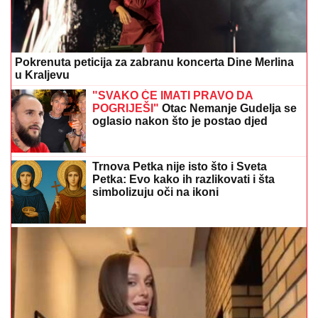
Trnova Petka nije isto što i Sveta
Petka: Evo kako ih razlikovati i šta
simbolizuju oči na ikoni
(FOTO)
Luna Đogani zapalila mreže provokativnim
izdanjem: Svi gledali u njenu haljinu kad se okrenula
DNEVNI HOROSKOP:
Jedan znak
vraća bivšu ljubav, a drugom prijeti
sukob