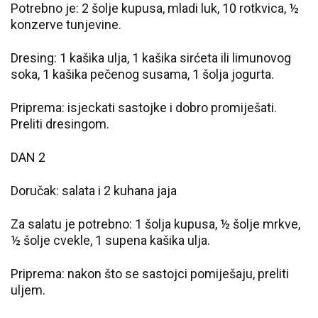
Potrebno je: 2 šolje kupusa, mladi luk, 10 rotkvica, ½
konzerve tunjevine.
Dresing: 1 kašika ulja, 1 kašika sirćeta ili limunovog
soka, 1 kašika pečenog susama, 1 šolja jogurta.
Priprema: isjeckati sastojke i dobro promiješati.
Preliti dresingom.
DAN 2
Doručak: salata i 2 kuhana jaja
Za salatu je potrebno: 1 šolja kupusa, ½ šolje mrkve,
½ šolje cvekle, 1 supena kašika ulja.
Priprema: nakon što se sastojci pomiješaju, preliti
uljem.