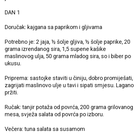
DAN 1
Doručak: kajgana sa paprikom i gljivama
Potrebno je: 2 jaja, ½ šolje gljiva, ½ šolje paprike, 20
grama izrendanog sira, 1,5 supene kašike
maslinovog ulja, 50 grama mladog sira, so i biber po
ukusu.
Priprema: sastojke staviti u činiju, dobro promiješati,
zagrijati maslinovo ulje u tavi i sipati smjesu. Lagano
pržiti.
Ručak: tanjir potaža od povrća, 200 grama grilovanog
mesa, svježa salata od povrća po izboru.
Večera: tuna salata sa susamom