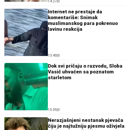
Dok svi pričaju o razvodu, Sloba
Vasić uhvaćen sa poznatom
starletom
15:05
|
0
Nerazjašnjeni nestanak pjevača
čiju je najtužniju pjesmu oživjela
Aleksandra Prijović
13:59
|
0
Kako je izveden “transfer vijeka”
na Crnom moru: Odakle
Trabzonu pare za Salaha