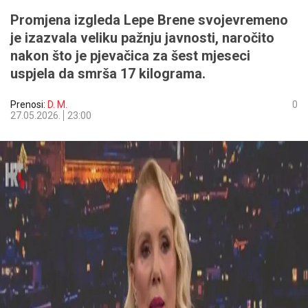
Promjena izgleda Lepe Brene svojevremeno
je izazvala veliku pažnju javnosti, naročito
nakon što je pjevačica za šest mjeseci
uspjela da smrša 17 kilograma.
Prenosi:
D. M.
0
27.05.2026.
23:00