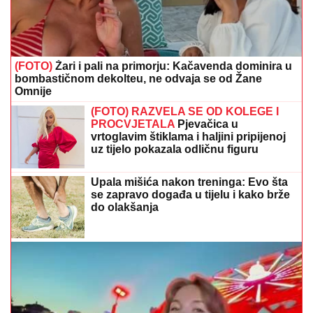
uz tijelo pokazala odličnu figuru
Upala mišića nakon treninga: Evo šta
se zapravo događa u tijelu i kako brže
do olakšanja
(VIDEO)
"Nisam bila spremna za ovo" Elena prvi put
posjetila vašar u Srbiji, pa ostala zatečena onim što je
tamo doživjela
(VIDEO)
"On šeta golog stomaka, dok
ona NE MOŽE DA DIŠE" Buknula