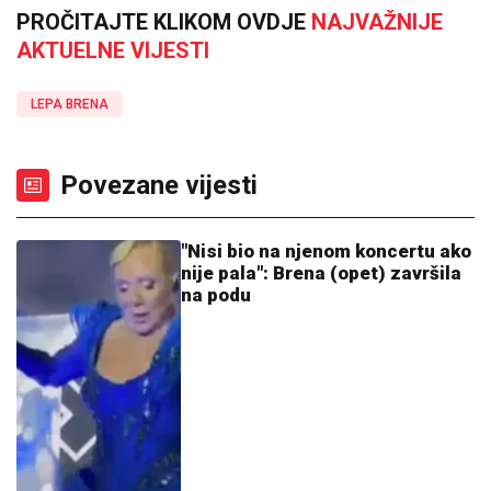
PROČITAJTE KLIKOM OVDJE
NAJVAŽNIJE
AKTUELNE VIJESTI
LEPA BRENA
Povezane vijesti
"Nisi bio na njenom koncertu ako
nije pala": Brena (opet) završila
na podu