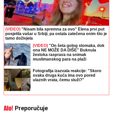
žestoka rasprava na snimak
muslimanskog para na plaži
Fotografija izazvala reakcije: "Skoro
svaka druga kuća ima ovo pored
ulaznih vrata, čemu služi?"
Preporučuje