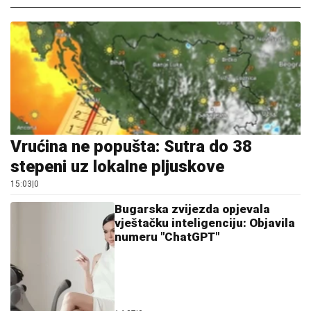
Vrućina ne popušta: Sutra do 38
stepeni uz lokalne pljuskove
15:03
|
0
Bugarska zvijezda opjevala
vještačku inteligenciju: Objavila
numeru "ChatGPT"
14:27
|
0
Internet ne prestaje da
komentariše: Snimak
muslimanskog para pokrenuo
lavinu reakcija
13:40
|
0