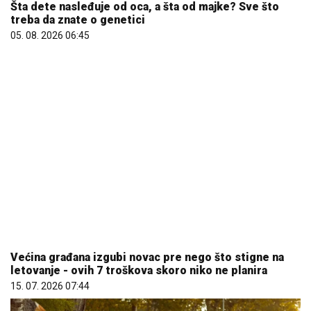
Šta dete nasleđuje od oca, a šta od majke? Sve što
treba da znate o genetici
05. 08. 2026 06:45
Većina građana izgubi novac pre nego što stigne na
letovanje - ovih 7 troškova skoro niko ne planira
15. 07. 2026 07:44