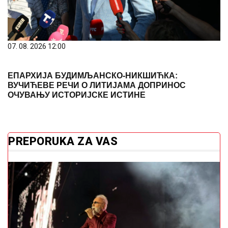
PREPORUKA ZA VAS
Pokrenuta peticija za zabranu koncerta Dine Merlina
u Kraljevu
"SVAKO ĆE IMATI PRAVO DA
POGRIJEŠI"
Otac Nemanje Gudelja se
oglasio nakon što je postao djed