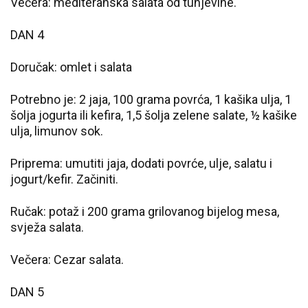
Večera: mediteranska salata od tunjevine.
DAN 4
Doručak: omlet i salata
Potrebno je: 2 jaja, 100 grama povrća, 1 kašika ulja, 1
šolja jogurta ili kefira, 1,5 šolja zelene salate, ½ kašike
ulja, limunov sok.
Priprema: umutiti jaja, dodati povrće, ulje, salatu i
jogurt/kefir. Začiniti.
Ručak: potaž i 200 grama grilovanog bijelog mesa,
svježa salata.
Večera: Cezar salata.
DAN 5