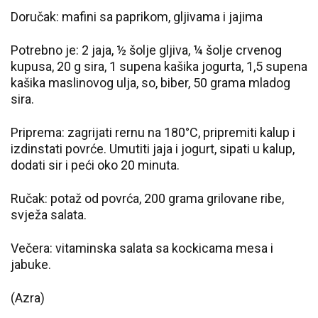
Doručak: mafini sa paprikom, gljivama i jajima
Potrebno je: 2 jaja, ½ šolje gljiva, ¼ šolje crvenog
kupusa, 20 g sira, 1 supena kašika jogurta, 1,5 supena
kašika maslinovog ulja, so, biber, 50 grama mladog
sira.
Priprema: zagrijati rernu na 180°C, pripremiti kalup i
izdinstati povrće. Umutiti jaja i jogurt, sipati u kalup,
dodati sir i peći oko 20 minuta.
Ručak: potaž od povrća, 200 grama grilovane ribe,
svježa salata.
Večera: vitaminska salata sa kockicama mesa i
jabuke.
(Azra)