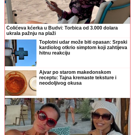
Ajvar po starom makedonskom
receptu: Tajna kremaste teksture i
neodoljivog okusa
(FOTO)
Žari i pali na primorju: Kačavenda dominira u
bombastičnom dekolteu, ne odvaja se od Žane
Omnije
(FOTO) RAZVELA SE OD KOLEGE I
PROCVJETALA
Pjevačica u
vrtoglavim štiklama i haljini pripijenoj