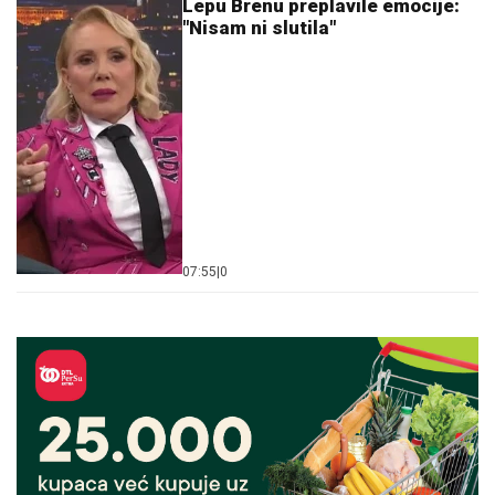
Lepu Brenu preplavile emocije:
"Nisam ni slutila"
07:55
|
0