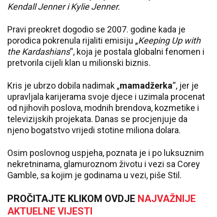
Kendall Jenner
i
Kylie Jenner
.
Pravi preokret dogodio se 2007. godine kada je
porodica pokrenula rijaliti emisiju „
Keeping Up with
the Kardashians
“, koja je postala globalni fenomen i
pretvorila cijeli klan u milionski biznis.
Kris je ubrzo dobila nadimak „
mamadžerka
“, jer je
upravljala karijerama svoje djece i uzimala procenat
od njihovih poslova, modnih brendova, kozmetike i
televizijskih projekata. Danas se procjenjuje da
njeno bogatstvo vrijedi stotine miliona dolara.
Osim poslovnog uspjeha, poznata je i po luksuznim
nekretninama, glamuroznom životu i vezi sa
Corey
Gamble
, sa kojim je godinama u vezi, piše Stil.
PROČITAJTE KLIKOM OVDJE
NAJVAŽNIJE
AKTUELNE VIJESTI