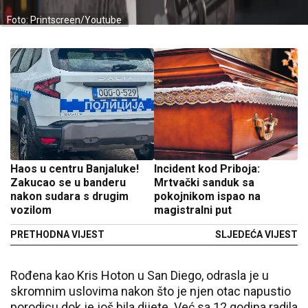
Foto: Printscreen/Youtube
Haos u centru Banjaluke!
Incident kod Priboja:
Zakucao se u banderu
Mrtvački sanduk sa
nakon sudara s drugim
pokojnikom ispao na
vozilom
magistralni put
PRETHODNA VIJEST
SLJEDEĆA VIJEST
Rođena kao Kris Hoton u
San Diego
, odrasla je u
skromnim uslovima nakon što je njen otac napustio
porodicu dok je još bila dijete. Već sa 12 godina radila