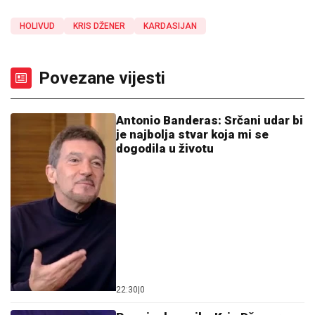
HOLIVUD
KRIS DŽENER
KARDASIJAN
Povezane vijesti
Antonio Banderas: Srčani udar bi
je najbolja stvar koja mi se
dogodila u životu
22:30
|
0