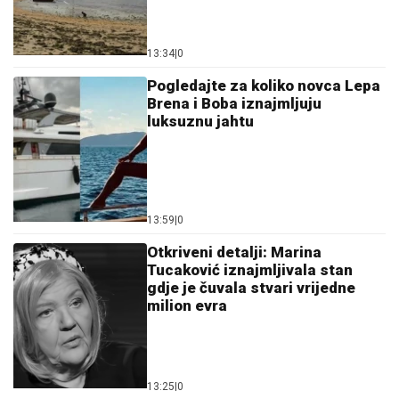
13:34
|
0
Pogledajte za koliko novca Lepa
Brena i Boba iznajmljuju
luksuznu jahtu
13:59
|
0
Otkriveni detalji: Marina
Tucaković iznajmljivala stan
gdje je čuvala stvari vrijedne
milion evra
13:25
|
0