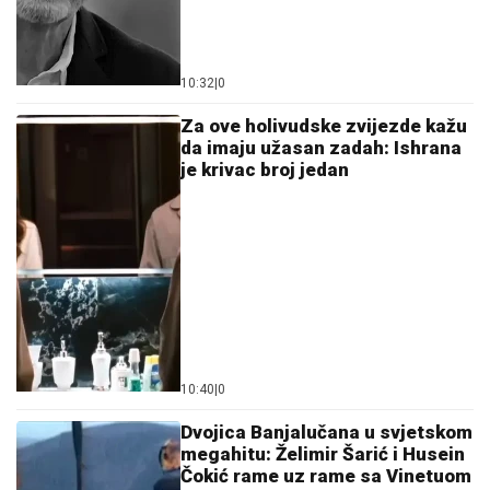
10:32
|
0
Za ove holivudske zvijezde kažu
da imaju užasan zadah: Ishrana
je krivac broj jedan
10:40
|
0
Dvojica Banjalučana u svjetskom
megahitu: Želimir Šarić i Husein
Čokić rame uz rame sa Vinetuom