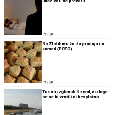
ukazivati na prevaru
13:36
|
0
Na Zlatiboru žu-žu prodaju na
komad (FOTO)
13:28
|
0
Turisti izglasali 4 zemlje u koje
se ne bi vratili ni besplatno