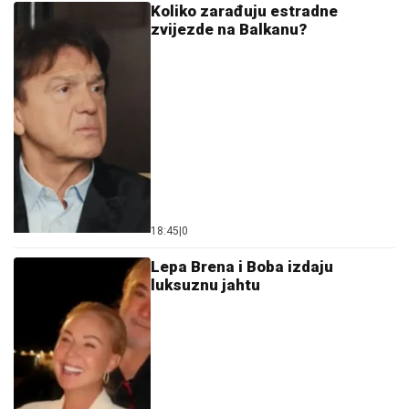
Koliko zarađuju estradne
zvijezde na Balkanu?
18:45
|
0
Lepa Brena i Boba izdaju
luksuznu jahtu