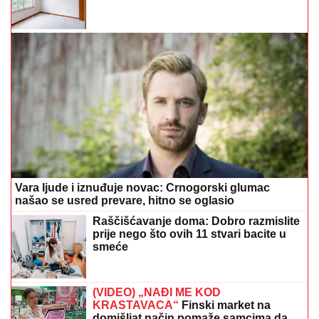
Vara ljude i iznuđuje novac: Crnogorski glumac
našao se usred prevare, hitno se oglasio
Raščišćavanje doma: Dobro razmislite
prije nego što ovih 11 stvari bacite u
smeće
(VIDEO) „NAĐI ME KOD
KRASTAVACA“
Finski market na
domišljat način pomaže samcima da