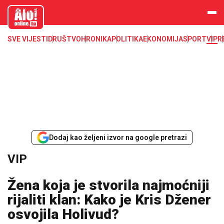
aloonline.b
a
SVE VIJESTI
DRUŠTVO
HRONIKA
POLITIKA
EKONOMIJA
SPORT
VIP
R
Dodaj kao željeni izvor na google pretrazi
VIP
Žena koja je stvorila najmoćniji
rijaliti klan: Kako je Kris Džener
osvojila Holivud?