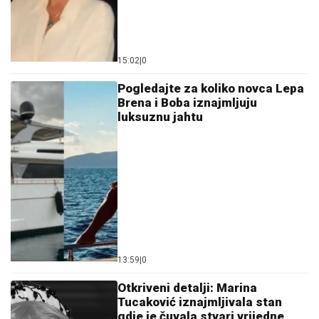
15:02
|
0
Pogledajte za koliko novca Lepa
Brena i Boba iznajmljuju
luksuznu jahtu
13:59
|
0
Otkriveni detalji: Marina
Tucaković iznajmljivala stan
gdje je čuvala stvari vrijedne