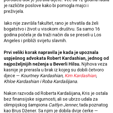
je različite poslove kako bi pomogla majci i
preživjela.
Iako nije završila fakultet, rano je shvatila da želi
bogatstvo i život u visokom društvu. Sa samo 16
godina počela je da traži način da se preseli u
Los
Angeles
i približi svijetu slavnih.
Prvi veliki korak napravila je kada je upoznala
uspješnog advokata
Robert Kardashian
, jednog od
najpoželjnijih neženja u Beverli Hilsu.
Njihova veza
kasnije je prerasla u brak iz kojeg su dobili četvoro
djece —
Kourtney Kardashian
,
Kim Kardashian
,
Khloe Kardashian
i Roba Kardašijana.
Nakon razvoda od Roberta Kardašijana, Kris je ostala
bez finansijske sigurnosti, ali se ubrzo udala za
olimpijskog šampiona
Caitlyn Jenner
, tada poznatog
kao Brus Džener. Sa njim je dobila dvije ćerke —