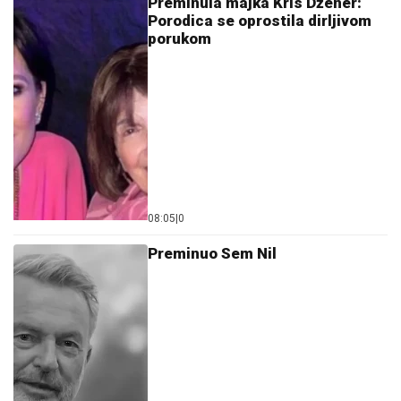
Preminula majka Kris Džener:
Porodica se oprostila dirljivom
porukom
08:05
|
0
Preminuo Sem Nil