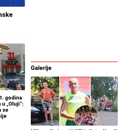
unske
Galerije
31. godina
u „Oluji“:
a se
ije