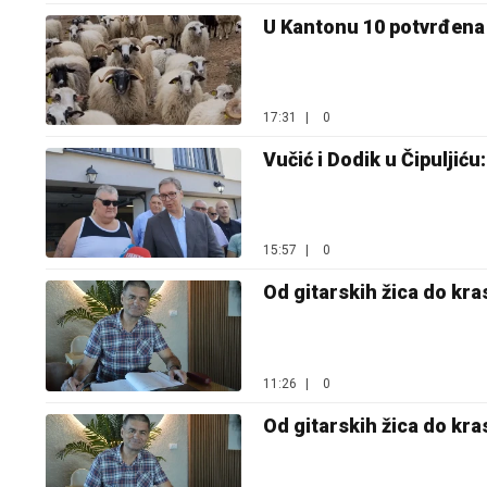
U Kantonu 10 potvrđena t
17:31
|
0
Vučić i Dodik u Čipuljić
15:57
|
0
Od gitarskih žica do kra
11:26
|
0
Od gitarskih žica do kra