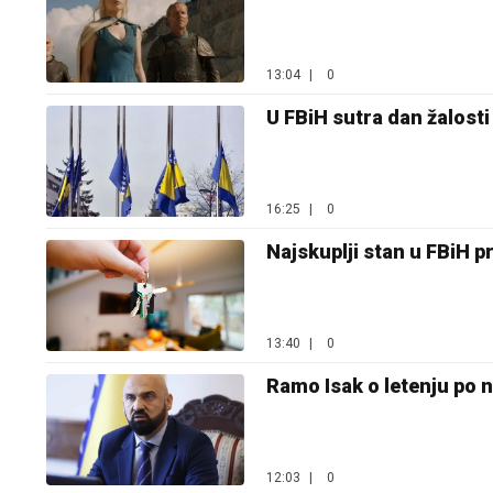
13:04
|
0
U FBiH sutra dan žalosti
16:25
|
0
Najskuplji stan u FBiH p
13:40
|
0
Ramo Isak o letenju po
12:03
|
0