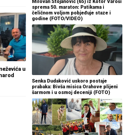
Milovan Stojanović (65) iz Kotor Varoši
sprema 50. maraton: Patikama i
čeličnom voljom pobjeđuje staze i
godine (FOTO/VIDEO)
Kneževića u
 narod
Senka Dudaković uskoro postaje
prabaka: Bivša misica Orahove plijeni
šarmom i u osmoj deceniji (FOTO)