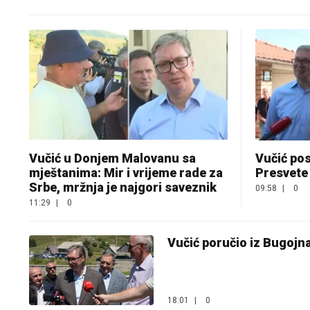
Vučić u Donjem Malovanu sa
Vučić po
mještanima: Mir i vrijeme rade za
Presvete
Srbe, mržnja je najgori saveznik
09:58
|
0
11:29
|
0
Vučić poručio iz Bugojna
18:01
|
0