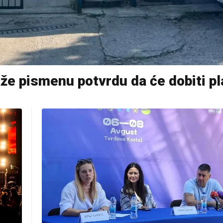
raže pismenu potvrdu da će dobiti p