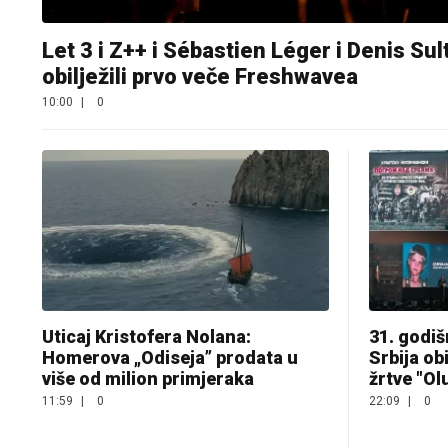
Let 3 i Z++ i Sébastien Léger i Denis Sul
obilježili prvo veče Freshwavea
10:00
|
0
Uticaj Kristofera Nolana:
31. godiš
Homerova „Odiseja” prodata u
Srbija obi
više od milion primjeraka
žrtve "Ol
11:59
|
0
22:09
|
0