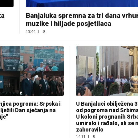
ta
Banjaluka spremna za tri dana vrh
muzike i hiljade posjetilaca
13:44
|
0
njica pogroma: Srpska i
U Banjaluci obilježena 
lježili Dan sjećanja na
od pogroma nad Srbima 
uje"
U koloni prognanih Srb
umiralo i rađalo, ali se n
zaboravilo
14:11
|
0