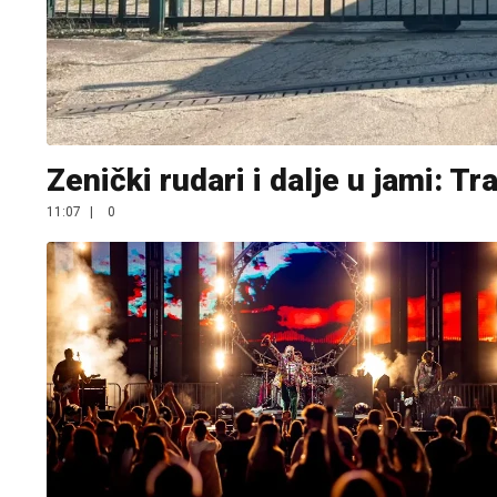
Zenički rudari i dalje u jami: T
11:07
|
0