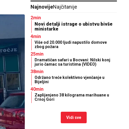
Najnovije
Najčitanije
2min
Novi detalji istrage o ubistvu bivše
ministarke
4min
Više od 20.000 ljudi napustilo domove
zbog požara
25min
Dramatičan safari u Bocvani: Nilski konj
jurio čamac sa turistima (VIDEO)
38min
Održano treće kolektivno vjenčanje u
Bijeljini
40min
Zaplijenjeno 38 kilograma marihuane u
Crnoj Gori
Vidi sve