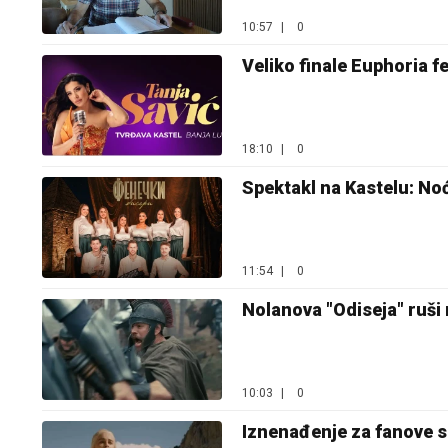
10:57
|
0
Veliko finale Euphoria f
18:10
|
0
Spektakl na Kastelu: No
11:54
|
0
Nolanova "Odiseja" ruši
10:03
|
0
Iznenađenje za fanove se