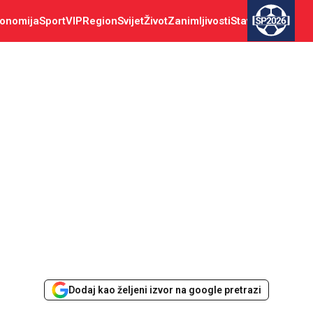
onomija
Sport
VIP
Region
Svijet
Život
Zanimljivosti
Stav
SP2026
Dodaj kao željeni izvor na google pretrazi