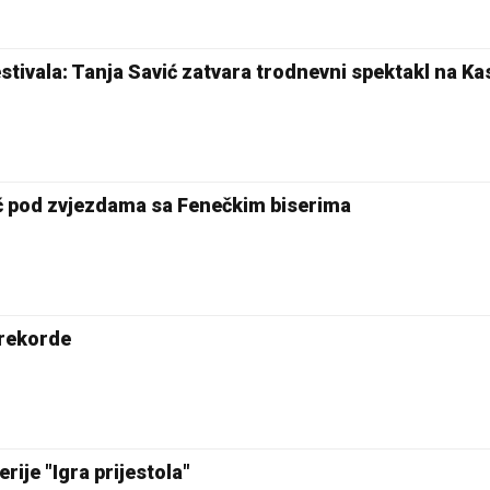
estivala: Tanja Savić zatvara trodnevni spektakl na Ka
ć pod zvjezdama sa Fenečkim biserima
 rekorde
rije "Igra prijestola"
23 °C