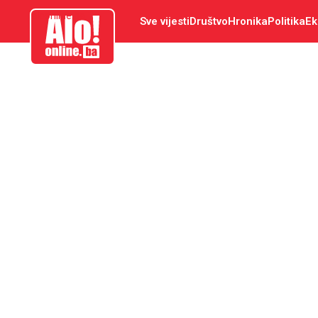
aloonline.ba
Sve vijesti
Društvo
Hronika
Politika
Ek