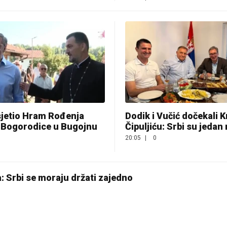
sjetio Hram Rođenja
Dodik i Vučić dočekali 
 Bogorodice u Bugojnu
Čipuljiću: Srbi su jedan
20:05
|
0
: Srbi se moraju držati zajedno