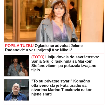
POPILA TUŽBU
Oglasio se advokat Jelene
Radanović u vezi prijetnji Ane Nikolić
(FOTO)
Liniju dovela do savršenstva:
Sanja Grujić raskinula sa Markom
Stefanovićem, pa pokazala izvajano
tijelo
"To su privatne stvari" Konačno
otkriveno šta je Futa uradio sa
stvarima Marine Tucaković nakon
njene smrti