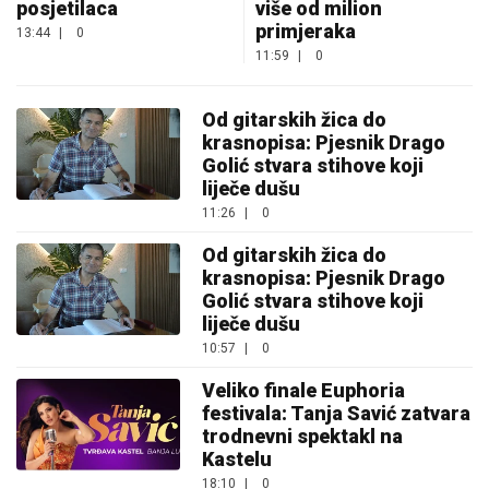
posjetilaca
više od milion
primjeraka
13:44
|
0
11:59
|
0
Od gitarskih žica do
krasnopisa: Pjesnik Drago
Golić stvara stihove koji
liječe dušu
11:26
|
0
Od gitarskih žica do
krasnopisa: Pjesnik Drago
Golić stvara stihove koji
liječe dušu
10:57
|
0
Veliko finale Euphoria
festivala: Tanja Savić zatvara
trodnevni spektakl na
Kastelu
18:10
|
0