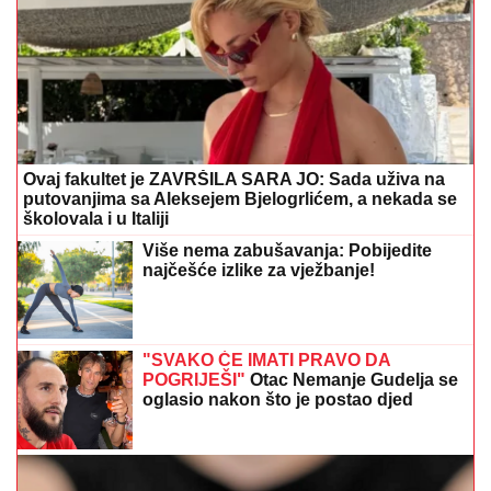
Ovaj fakultet je ZAVRŠILA SARA JO: Sada uživa na
putovanjima sa Aleksejem Bjelogrlićem, a nekada se
školovala i u Italiji
Više nema zabušavanja: Pobijedite
najčešće izlike za vježbanje!
"SVAKO ĆE IMATI PRAVO DA
POGRIJEŠI"
Otac Nemanje Gudelja se
oglasio nakon što je postao djed