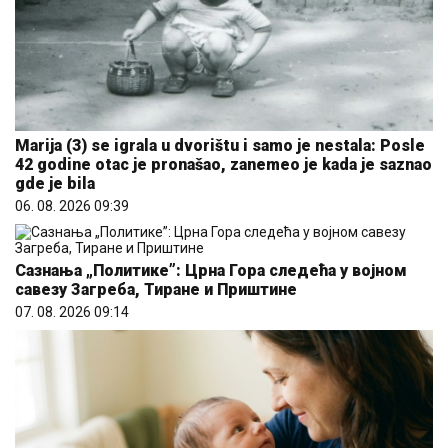
Marija (3) se igrala u dvorištu i samo je nestala: Posle
42 godine otac je pronašao, zanemeo je kada je saznao
gde je bila
06. 08. 2026 09:39
Сазнања „Политике”: Црна Гора следећа у војном
савезу Загреба, Тиране и Приштине
07. 08. 2026 09:14