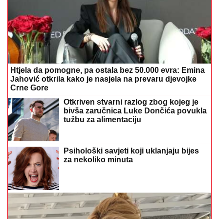
Htjela da pomogne, pa ostala bez 50.000 evra: Emina
Jahović otkrila kako je nasjela na prevaru djevojke
Crne Gore
Otkriven stvarni razlog zbog kojeg je
bivša zaručnica Luke Dončića povukla
tužbu za alimentaciju
Psihološki savjeti koji uklanjaju bijes
za nekoliko minuta