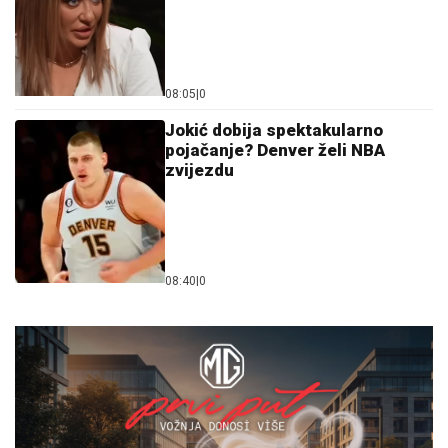
08:05
|
0
Jokić dobija spektakularno
pojačanje? Denver želi NBA
zvijezdu
08:40
|
0