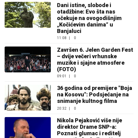
Dani istine, slobode i
otadžbine: Evo šta nas
očekuje na ovogodišnjim
„Kočićevim danima“ u
Banjaluci
11:08
|
0
Završen 6. Jelen Garden Fest
– dvije večeri vrhunske
muzike i sjajne atmosfere
(FOTO)
09:01
|
0
36 godina od premijere "Boja
na Kosovu": Podsjećanje na
snimanje kultnog filma
20:32
|
0
Nikola Pejaković više nije
direktor Drame SNP-a:
Poznati glumac i reditelj