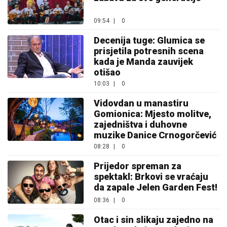
09:54
|
0
Decenija tuge: Glumica se
prisjetila potresnih scena
kada je Manda zauvijek
otišao
10:03
|
0
Vidovdan u manastiru
Gomionica: Mjesto molitve,
zajedništva i duhovne
muzike Danice Crnogorčević
08:28
|
0
Prijedor spreman za
spektakl: Brkovi se vraćaju
da zapale Jelen Garden Fest!
08:36
|
0
Otac i sin slikaju zajedno na