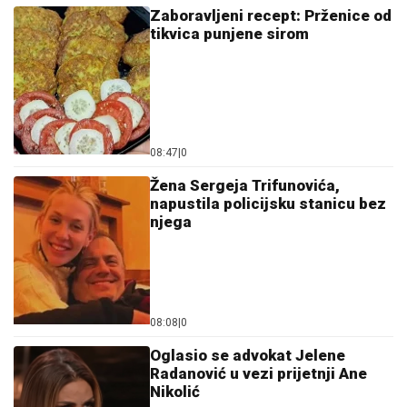
Zaboravljeni recept: Prženice od
tikvica punjene sirom
08:47
|
0
Žena Sergeja Trifunovića,
napustila policijsku stanicu bez
njega
08:08
|
0
Oglasio se advokat Jelene
Radanović u vezi prijetnji Ane
Nikolić