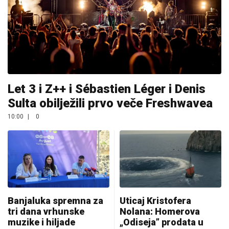
Let 3 i Z++ i Sébastien Léger i Denis
Sulta obilježili prvo veče Freshwavea
10:00
|
0
Banjaluka spremna za
Uticaj Kristofera
tri dana vrhunske
Nolana: Homerova
muzike i hiljade
„Odiseja” prodata u