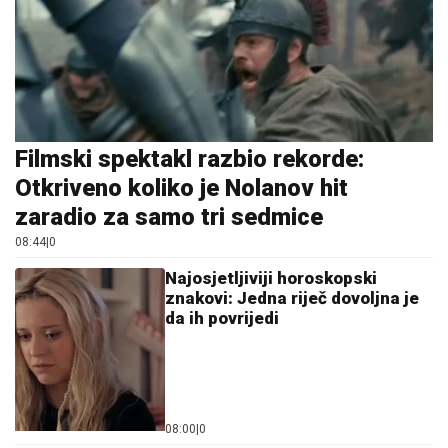
Filmski spektakl razbio rekorde:
Otkriveno koliko je Nolanov hit
zaradio za samo tri sedmice
08:44
|
0
Najosjetljiviji horoskopski
znakovi: Jedna riječ dovoljna je
da ih povrijedi
08:00
|
0