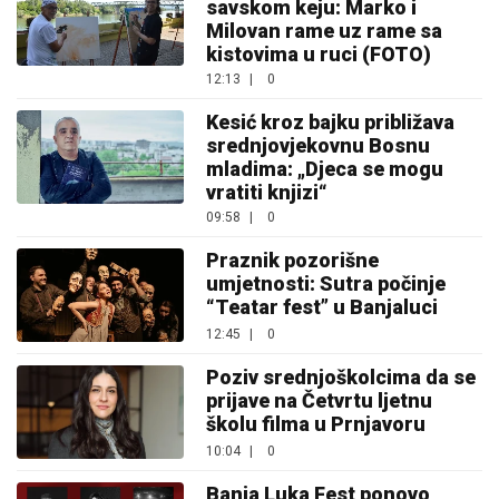
savskom keju: Marko i
Milovan rame uz rame sa
kistovima u ruci (FOTO)
12:13
|
0
Kesić kroz bajku približava
srednjovjekovnu Bosnu
mladima: „Djeca se mogu
vratiti knjizi“
09:58
|
0
Praznik pozorišne
umjetnosti: Sutra počinje
“Teatar fest” u Banjaluci
12:45
|
0
Poziv srednjoškolcima da se
prijave na Četvrtu ljetnu
školu filma u Prnjavoru
10:04
|
0
Banja Luka Fest ponovo