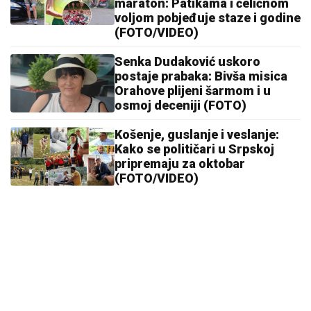
maraton: Patikama i čeličnom
voljom pobjeđuje staze i godine
(FOTO/VIDEO)
Senka Dudaković uskoro
postaje prabaka: Bivša misica
Orahove plijeni šarmom i u
osmoj deceniji (FOTO)
Košenje, guslanje i veslanje:
Kako se političari u Srpskoj
pripremaju za oktobar
(FOTO/VIDEO)