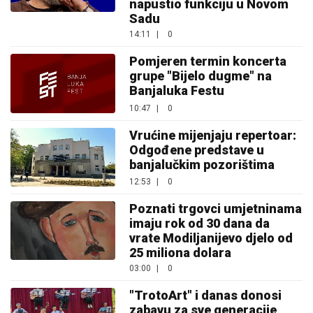
napustio funkciju u Novom
Sadu
14:11
|
0
Pomjeren termin koncerta
grupe "Bijelo dugme" na
Banjaluka Festu
10:47
|
0
Vrućine mijenjaju repertoar:
Odgođene predstave u
banjalučkim pozorištima
12:53
|
0
Poznati trgovci umjetninama
imaju rok od 30 dana da
vrate Modiljanijevo djelo od
25 miliona dolara
03:00
|
0
"TrotoArt" i danas donosi
zabavu za sve generacije