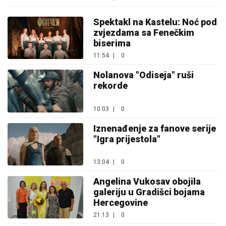
Spektakl na Kastelu: Noć pod
zvjezdama sa Fenečkim
biserima
11:54
|
0
Nolanova "Odiseja" ruši
rekorde
10:03
|
0
Iznenađenje za fanove serije
"Igra prijestola"
13:04
|
0
Angelina Vukosav obojila
galeriju u Gradišci bojama
Hercegovine
21:13
|
0