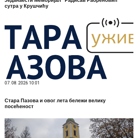
Једанаести Меморијал "Радисав Рабреновић"
сутра у Крушчићу
07. 08. 2026 10:01
Стара Пазова и овог лета бележи велику
посећеност