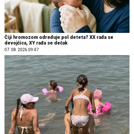
Čiji hromozom određuje pol deteta? XX rađa se
devojčica, XY rađa se dečak
07. 08. 2026 09:47