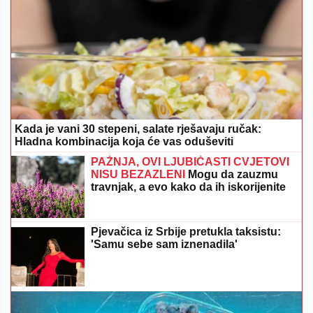
Kada je vani 30 stepeni, salate rješavaju ručak:
Hladna kombinacija koja će vas oduševiti
PAŽNJA, OVI LJUBIČASTI CVJETOVI
NISU BEZAZLENI
Mogu da zauzmu
travnjak, a evo kako da ih iskorijenite
Pjevačica iz Srbije pretukla taksistu:
'Samu sebe sam iznenadila'