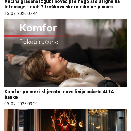
Većina građana izgubi novac pre nego što stigne na
letovanje - ovih 7 troškova skoro niko ne planira
15. 07. 2026 07:44
Komfor po meri klijenata: nova linija paketa ALTA
banke
09. 07. 2026 09:20