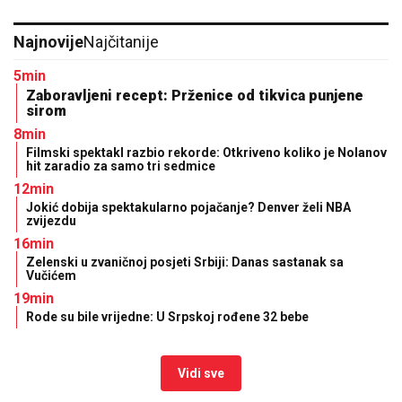
Najnovije
Najčitanije
5min
Zaboravljeni recept: Prženice od tikvica punjene
sirom
8min
Filmski spektakl razbio rekorde: Otkriveno koliko je Nolanov
hit zaradio za samo tri sedmice
12min
Jokić dobija spektakularno pojačanje? Denver želi NBA
zvijezdu
16min
Zelenski u zvaničnoj posjeti Srbiji: Danas sastanak sa
Vučićem
19min
Rode su bile vrijedne: U Srpskoj rođene 32 bebe
Vidi sve