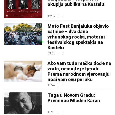
okuplja publiku na Kastelu
12:57
|
0
Moto Fest Banjaluka objavio
satnice – dva dana
vrhunskog rocka, motora i
festivalskog spektakla na
Kastelu
09:25
|
0
Ako vam tuđa mačka dođe na
vrata, nemojte je tjerati:
Prema narodnom vjerovanju
nosi vam ovu poruku
11:42
|
0
Tuga u Novom Gradu:
Preminuo Mladen Karan
11:18
|
0