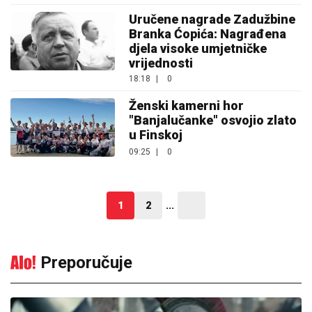
Uručene nagrade Zadužbine
Branka Ćopića: Nagrađena
djela visoke umjetničke
vrijednosti
18:18
|
0
Ženski kamerni hor
"Banjalučanke" osvojio zlato
u Finskoj
09:25
|
0
1
2
...
Preporučuje