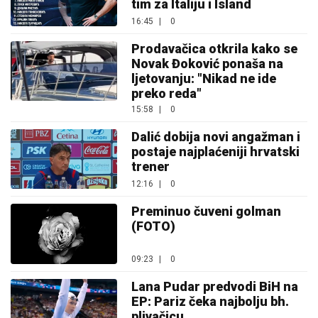
tim za Italiju i Island
16:45
|
0
Prodavačica otkrila kako se
Novak Đoković ponaša na
ljetovanju: "Nikad ne ide
preko reda"
15:58
|
0
Dalić dobija novi angažman i
postaje najplaćeniji hrvatski
trener
12:16
|
0
Preminuo čuveni golman
(FOTO)
09:23
|
0
Lana Pudar predvodi BiH na
EP: Pariz čeka najbolju bh.
plivačicu