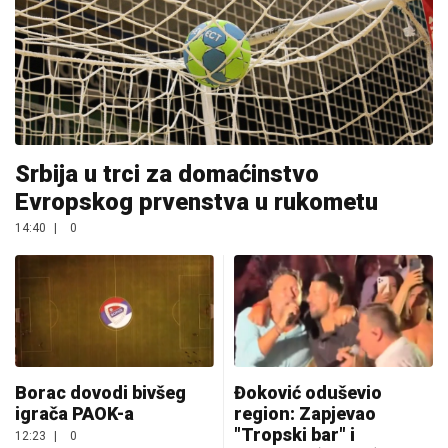
Srbija u trci za domaćinstvo
Evropskog prvenstva u rukometu
14:40
|
0
Borac dovodi bivšeg
Đoković oduševio
igrača PAOK-a
region: Zapjevao
"Tropski bar" i
12:23
|
0