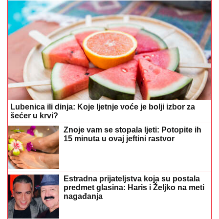
Lubenica ili dinja: Koje ljetnje voće je bolji izbor za
šećer u krvi?
Znoje vam se stopala ljeti: Potopite ih
15 minuta u ovaj jeftini rastvor
Estradna prijateljstva koja su postala
predmet glasina: Haris i Željko na meti
nagađanja