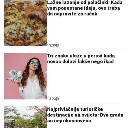
Lažne lazanje od palačinki: Kada
vam ponestane ideja, ovo treba
da napravite za ručak
13:39
|
0
Tri znaka ulaze u period kada
novac dolazi lakše nego ikad
13:23
|
0
Najprivlačnije turističke
destinacije na svijetu: Dva grada
su neprikosnovena