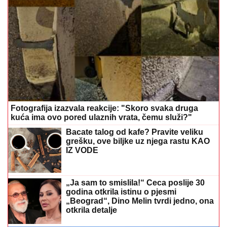
Fotografija izazvala reakcije: "Skoro svaka druga
kuća ima ovo pored ulaznih vrata, čemu služi?"
Bacate talog od kafe? Pravite veliku
grešku, ove biljke uz njega rastu KAO
IZ VODE
„Ja sam to smislila!“ Ceca poslije 30
godina otkrila istinu o pjesmi
„Beograd“, Dino Melin tvrdi jedno, ona
otkrila detalje