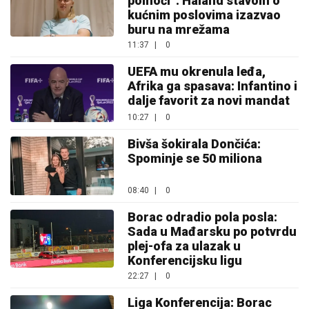
pomoći“: Haland stavom o
kućnim poslovima izazvao
buru na mrežama
11:37
|
0
UEFA mu okrenula leđa,
Afrika ga spasava: Infantino i
dalje favorit za novi mandat
10:27
|
0
Bivša šokirala Dončića:
Spominje se 50 miliona
08:40
|
0
Borac odradio pola posla:
Sada u Mađarsku po potvrdu
plej-ofa za ulazak u
Konferencijsku ligu
22:27
|
0
Liga Konferencija: Borac