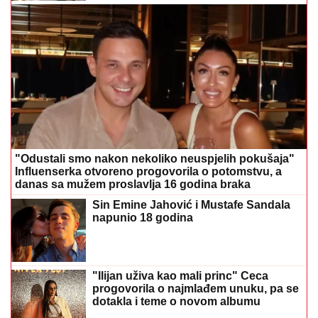
"Odustali smo nakon nekoliko neuspjelih pokušaja"
Influenserka otvoreno progovorila o potomstvu, a
danas sa mužem proslavlja 16 godina braka
Sin Emine Jahović i Mustafe Sandala
napunio 18 godina
"Ilijan uživa kao mali princ" Ceca
progovorila o najmlađem unuku, pa se
dotakla i teme o novom albumu