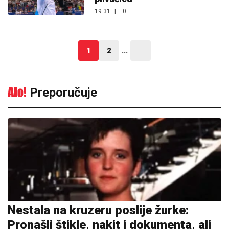
19:31
|
0
1
2
...
Preporučuje
Nestala na kruzeru poslije žurke:
Pronašli štikle, nakit i dokumenta, ali