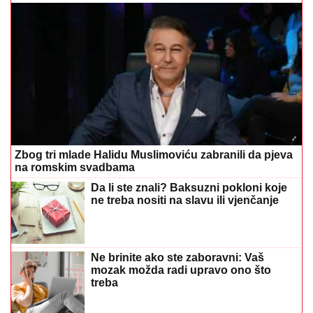
Zbog tri mlade Halidu Muslimoviću zabranili da pjeva
na romskim svadbama
Da li ste znali? Baksuzni pokloni koje
ne treba nositi na slavu ili vjenčanje
Ne brinite ako ste zaboravni: Vaš
mozak možda radi upravo ono što
treba