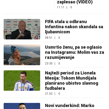
zaplesao (VIDEO)
11:11
|
0
FIFA stala u odbranu
Infantina nakon skandala sa
ljubavnicom
08:51
|
0
Usmrtio ženu, pa se oglasio
na Instagramu: Molim vas za
razumijevanje
23:30
|
0
Najteži period za Lionela
Mesija: Tokom Mundijala
planirano ubistvo slavnog
fudbalera
21:02
|
0
Novi vunderkind: Marko