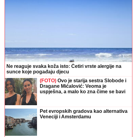
Ne reaguje svaka koža isto: Četiri vrste alergije na
sunce koje pogađaju djecu
(FOTO)
Ovo je starija sestra Slobode i
Dragane Mićalović: Veoma je
uspješna, a malo ko zna čime se bavi
Pet evropskih gradova kao alternativa
Veneciji i Amsterdamu