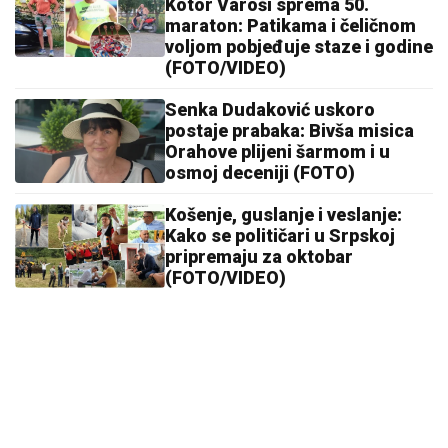
Kotor Varoši sprema 50.
maraton: Patikama i čeličnom
voljom pobjeđuje staze i godine
(FOTO/VIDEO)
Senka Dudaković uskoro
postaje prabaka: Bivša misica
Orahove plijeni šarmom i u
osmoj deceniji (FOTO)
Košenje, guslanje i veslanje:
Kako se političari u Srpskoj
pripremaju za oktobar
(FOTO/VIDEO)