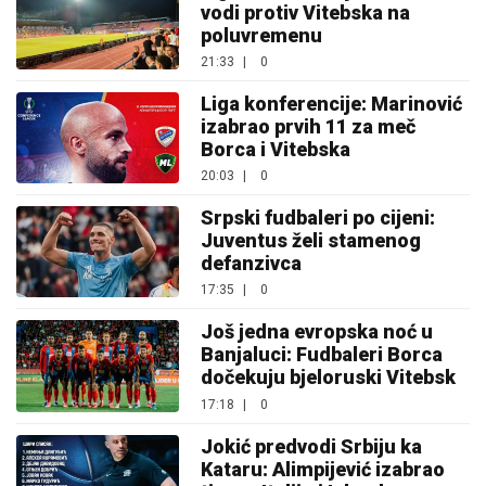
vodi protiv Vitebska na
poluvremenu
21:33
|
0
Liga konferencije: Marinović
izabrao prvih 11 za meč
Borca i Vitebska
20:03
|
0
Srpski fudbaleri po cijeni:
Juventus želi stamenog
defanzivca
17:35
|
0
Još jedna evropska noć u
Banjaluci: Fudbaleri Borca
dočekuju bjeloruski Vitebsk
17:18
|
0
Jokić predvodi Srbiju ka
Kataru: Alimpijević izabrao