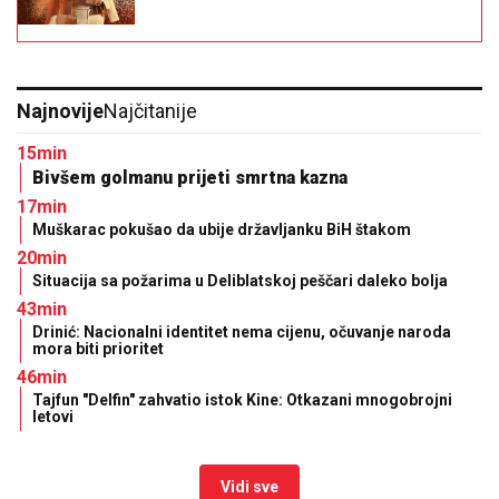
Najnovije
Najčitanije
15min
Bivšem golmanu prijeti smrtna kazna
17min
Muškarac pokušao da ubije državljanku BiH štakom
20min
Situacija sa požarima u Deliblatskoj peščari daleko bolja
43min
Drinić: Nacionalni identitet nema cijenu, očuvanje naroda
mora biti prioritet
46min
Tajfun "Delfin" zahvatio istok Kine: Otkazani mnogobrojni
letovi
Vidi sve