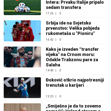
Intera: Prvaku Italije pripalo
sedam transfera
17:26
|
0
Srbija ide na Svjetsko
prvenstvo: Velika pobjeda
rukometaša u "Pioniru"
16:42
|
0
Kako je izveden “transfer
vijeka” na Crnom moru:
Odakle Trabzonu pare za
Salaha
14:40
|
0
Đoković otkrio najpotresniji
trenutak u karijeri
13:23
|
0
„Smiješno je da to zovemo