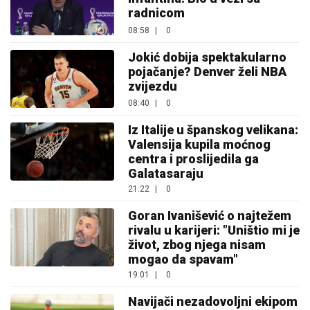
radnicom
08:58
|
0
Jokić dobija spektakularno
pojačanje? Denver želi NBA
zvijezdu
08:40
|
0
Iz Italije u španskog velikana:
Valensija kupila moćnog
centra i proslijedila ga
Galatasaraju
21:22
|
0
Goran Ivanišević o najtežem
rivalu u karijeri: "Uništio mi je
život, zbog njega nisam
mogao da spavam"
19:01
|
0
Navijači nezadovoljni ekipom