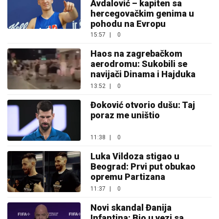
Avdalović – kapiten sa
hercegovačkim genima u
pohodu na Evropu
15:57
|
0
Haos na zagrebačkom
aerodromu: Sukobili se
navijači Dinama i Hajduka
13:52
|
0
Đoković otvorio dušu: Taj
poraz me uništio
11:38
|
0
Luka Vildoza stigao u
Beograd: Prvi put obukao
opremu Partizana
11:37
|
0
Novi skandal Đanija
Infantina: Bio u vezi sa