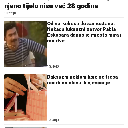
njeno tijelo nisu već 28 godina
13:22
|
0
Od narkobosa do samostana:
Nekada luksuzni zatvor Pabla
Eskobara danas je mjesto mira i
molitve
13:46
|
0
Baksuzni pokloni koje ne treba
nositi na slavu ili vjenčanje
13:30
|
0