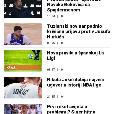
Novaka Đokovića sa
Spajdermenom
10:34
|
0
Tuzlanski novinar podnio
krivičnu prijavu protiv Jusufa
Nurkića
09:45
|
0
Nova pravila u španskoj La
Ligi
KRAJ
08:27
|
0
ODUGOVLAČENJU
Nikola Jokić dobija najveći
ugovor u istoriji NBA lige
21:35
|
0
Prvi reket svijeta u
problemu? Siner hitno