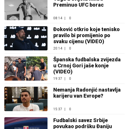
Preminuo UFC borac
08:14
|
0
Đoković otkrio koje tenisko
pravilo bi promijenio po
svaku cijenu (VIDEO)
20:14
|
0
Španska fudbalska zvijezda
u Crnoj Gori jaše konje
(VIDEO)
19:37
|
0
Nemanja Radonjić nastavlja
karijeru van Evrope?
15:37
|
0
Fudbalski savez Srbije
povukao podršku Đaniju