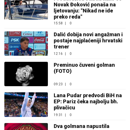
Novak Đoković ponaša na
ljetovanju: "Nikad ne ide
preko reda"
15:58
|
0
Dalić dobija novi angažman i
postaje najplaćeniji hrvatski
trener
12:16
|
0
Preminuo čuveni golman
(FOTO)
09:23
|
0
Lana Pudar predvodi BiH na
EP: Pariz čeka najbolju bh.
plivačicu
19:31
|
0
Dva golmana napustila