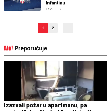
Infantinu
14:29
|
0
1
2
...
Preporučuje
Izazvali požar u apartmanu, pa