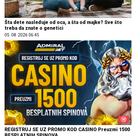
Šta dete nasleđuje od oca, a šta od majke? Sve što
treba da znate o genetici
05. 08. 2026 06:45
REGISTRUJ SE UZ PROMO KOD CASINO Preuzmi 1500
BESPLATNIH SPINOVA
20. 07. 2026 08:04