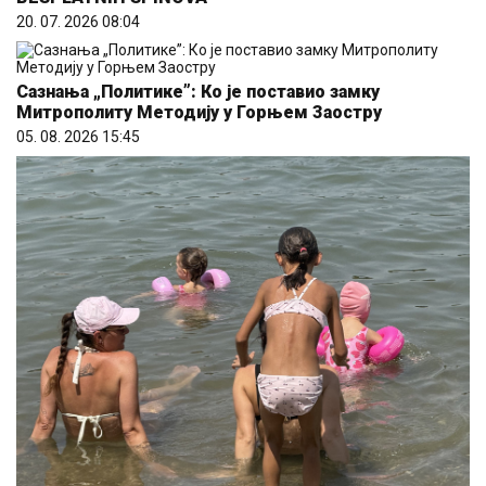
Сазнања „Политике”: Ко је поставио замку
Митрополиту Методију у Горњем Заостру
05. 08. 2026 15:45
Koliko visoku temperaturu ljudsko telo može da
izdrži?