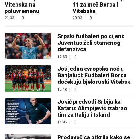
Vitebska na
11 za meč Borca i
poluvremenu
Vitebska
21:33
|
0
20:03
|
0
Srpski fudbaleri po cijeni:
Juventus želi stamenog
defanzivca
17:35
|
0
Još jedna evropska noć u
Banjaluci: Fudbaleri Borca
dočekuju bjeloruski Vitebsk
17:18
|
0
Jokić predvodi Srbiju ka
Kataru: Alimpijević izabrao
tim za Italiju i Island
16:45
|
0
Prodavačica otkrila kako se