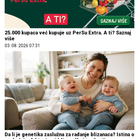
25.000 kupaca već kupuje uz PerSu Extra. A ti? Saznaj
više
03. 08. 2026 07:31
Da li je genetika zaslužna za rađanje blizanaca? Istina o
naslednim faktorima i blizanačkoj trudnoći
06. 08. 2026 06:38