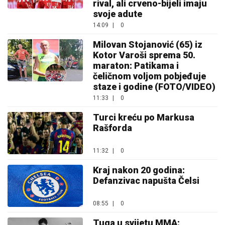
rival, ali crveno-bijeli imaju
svoje adute
14:09
|
0
Milovan Stojanović (65) iz
Kotor Varoši sprema 50.
maraton: Patikama i
čeličnom voljom pobjeđuje
staze i godine (FOTO/VIDEO)
11:33
|
0
Turci kreću po Markusa
Rašforda
11:32
|
0
Kraj nakon 20 godina:
Defanzivac napušta Čelsi
08:55
|
0
Tuga u svijetu MMA: