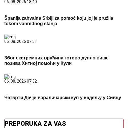
Španija zahvalna Srbiji za pomoć koju joj je pružila
tokom vanrednog stanja
06. 08. 2026 07:51
Због екстремних врућина готово дупло више
позива Хитној помоћи у Кули
06. 08. 2026 07:32
Четврти Дечји вараличарски куп у недељу у Сивцу
PREPORUKA ZA VAS