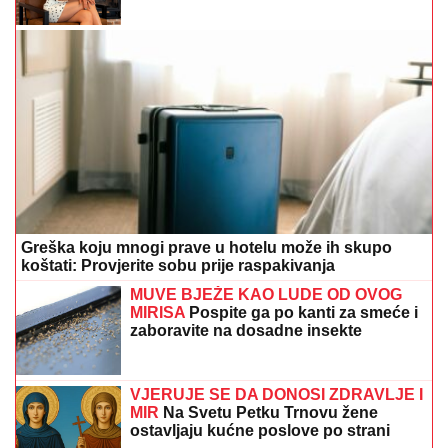
Greška koju mnogi prave u hotelu može ih skupo
koštati: Provjerite sobu prije raspakivanja
MUVE BJEŽE KAO LUDE OD OVOG
MIRISA
Pospite ga po kanti za smeće i
zaboravite na dosadne insekte
VJERUJE SE DA DONOSI ZDRAVLJE I
MIR
Na Svetu Petku Trnovu žene
ostavljaju kućne poslove po strani