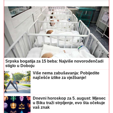
Srpska bogatija za 15 beba: Najviše novorođenčadi
stiglo u Doboju
Više nema zabušavanja: Pobijedite
najčešće izlike za vježbanje!
Dnevni horoskop za 5. august: Mjesec
u Biku traži strpljenje, evo šta očekuje
vaš znak