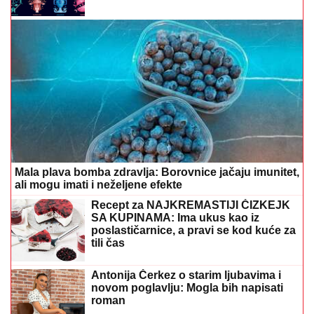
Mala plava bomba zdravlja: Borovnice jačaju imunitet,
ali mogu imati i neželjene efekte
Recept za NAJKREMASTIJI ČIZKEJK
SA KUPINAMA: Ima ukus kao iz
poslastičarnice, a pravi se kod kuće za
tili čas
Antonija Čerkez o starim ljubavima i
novom poglavlju: Mogla bih napisati
roman