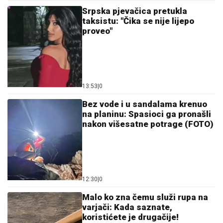
Srpska pjevačica pretukla
taksistu: "Čika se nije lijepo
proveo"
13:53
|
0
Bez vode i u sandalama krenuo
na planinu: Spasioci ga pronašli
nakon višesatne potrage (FOTO)
12:30
|
0
Malo ko zna čemu služi rupa na
varjači: Kada saznate,
koristićete je drugačije!