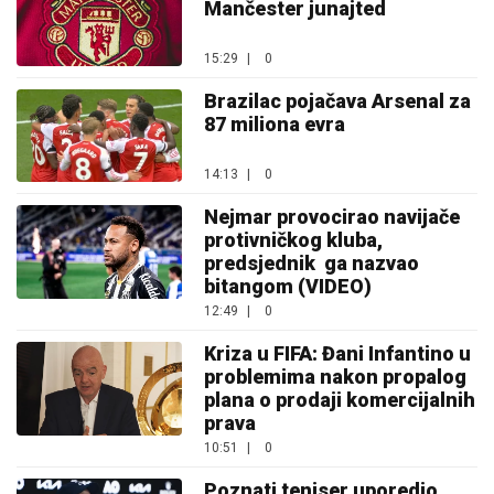
Mančester junajted
15:29
|
0
Brazilac pojačava Arsenal za
87 miliona evra
14:13
|
0
Nejmar provocirao navijače
protivničkog kluba,
predsjednik ga nazvao
bitangom (VIDEO)
12:49
|
0
Kriza u FIFA: Đani Infantino u
problemima nakon propalog
plana o prodaji komercijalnih
prava
10:51
|
0
Poznati teniser uporedio