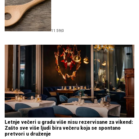
11:59
|
0
Letnje večeri u gradu više nisu rezervisane za vikend:
Zašto sve više ljudi bira večeru koja se spontano
pretvori u druženje