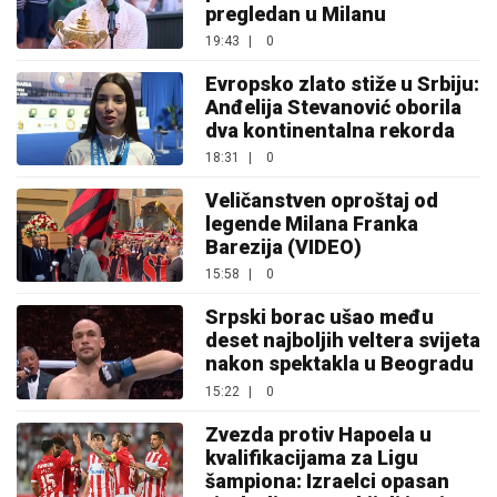
pregledan u Milanu
19:43
|
0
Evropsko zlato stiže u Srbiju:
Anđelija Stevanović oborila
dva kontinentalna rekorda
18:31
|
0
Veličanstven oproštaj od
legende Milana Franka
Barezija (VIDEO)
15:58
|
0
Srpski borac ušao među
deset najboljih veltera svijeta
nakon spektakla u Beogradu
15:22
|
0
Zvezda protiv Hapoela u
kvalifikacijama za Ligu
šampiona: Izraelci opasan