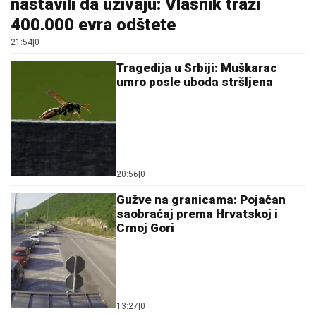
nastavili da uživaju: Vlasnik traži
400.000 evra odštete
21:54
|
0
Tragedija u Srbiji: Muškarac
umro posle uboda stršljena
20:56
|
0
Gužve na granicama: Pojačan
saobraćaj prema Hrvatskoj i
Crnoj Gori
13:27
|
0