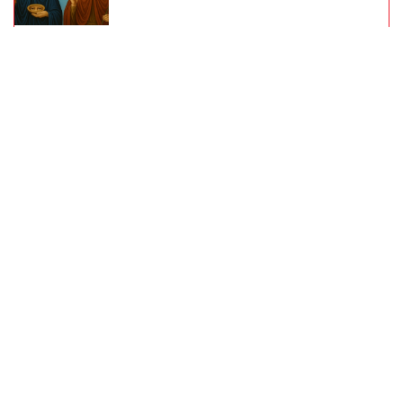
Trend iz Jugoslavije vraća se u kuhinje
(FOTO) RAZVELA SE OD KOLEGE I
PROCVJETALA
Pjevačica u
vrtoglavim štiklama i haljini pripijenoj
uz tijelo pokazala odličnu figuru
Zašto nas velike vrućine iscrpljuju i
psihički? Stručnjak otkriva šta pomaže