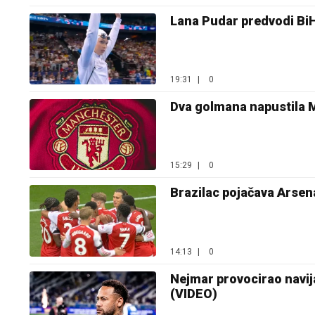
Lana Pudar predvodi BiH 
19:31
|
0
Dva golmana napustila 
15:29
|
0
Brazilac pojačava Arsena
14:13
|
0
Nejmar provocirao navij
(VIDEO)