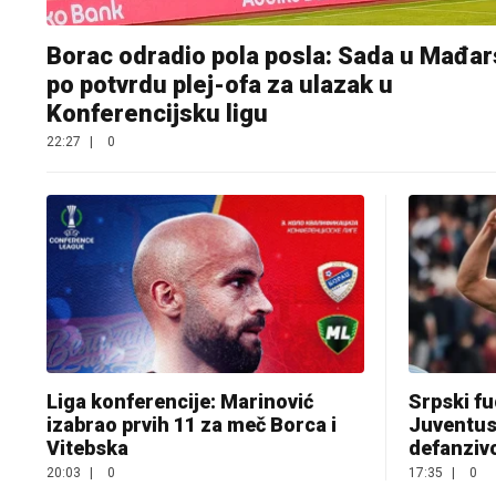
Borac odradio pola posla: Sada u Mađa
po potvrdu plej-ofa za ulazak u
Konferencijsku ligu
22:27
|
0
Liga konferencije: Marinović
Srpski fu
izabrao prvih 11 za meč Borca i
Juventus
Vitebska
defanziv
20:03
|
0
17:35
|
0