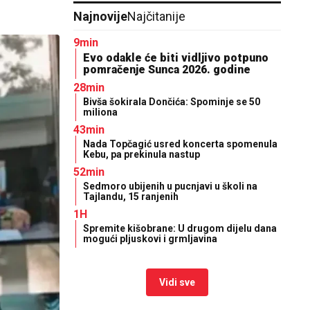
Najnovije
Najčitanije
9min
Evo odakle će biti vidljivo potpuno
pomračenje Sunca 2026. godine
28min
Bivša šokirala Dončića: Spominje se 50
miliona
43min
Nada Topčagić usred koncerta spomenula
Kebu, pa prekinula nastup
52min
Sedmoro ubijenih u pucnjavi u školi na
Tajlandu, 15 ranjenih
1H
Spremite kišobrane: U drugom dijelu dana
mogući pljuskovi i grmljavina
Vidi sve