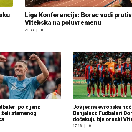
rsku
Liga Konferencija: Borac vodi protiv
Vitebska na poluvremenu
21:33
|
0
dbaleri po cijeni:
Još jedna evropska noć
 želi stamenog
Banjaluci: Fudbaleri Bo
ca
dočekuju bjeloruski Vit
17:18
|
0