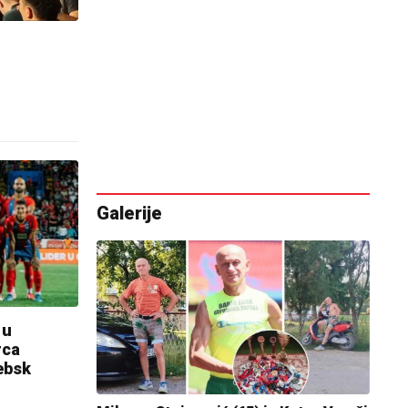
Galerije
 u
rca
ebsk