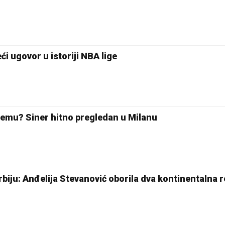
Pale
ći ugovor u istoriji NBA lige
blemu? Siner hitno pregledan u Milanu
rbiju: Anđelija Stevanović oborila dva kontinentalna 