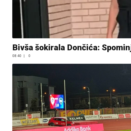
Bivša šokirala Dončića: Spomin
08:40
|
0