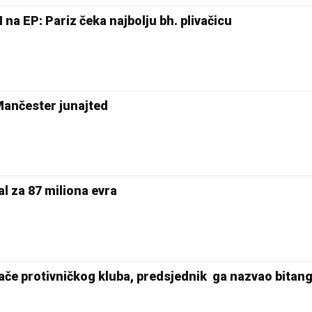
na EP: Pariz čeka najbolju bh. plivačicu
Mančester junajted
l za 87 miliona evra
ače protivničkog kluba, predsjednik ga nazvao bita