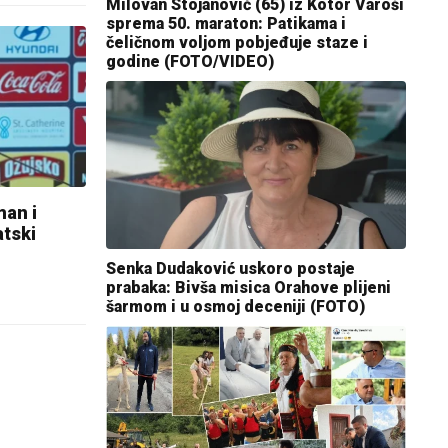
Milovan Stojanović (65) iz Kotor Varoši
sprema 50. maraton: Patikama i
čeličnom voljom pobjeđuje staze i
godine (FOTO/VIDEO)
man i
atski
Senka Dudaković uskoro postaje
prabaka: Bivša misica Orahove plijeni
šarmom i u osmoj deceniji (FOTO)