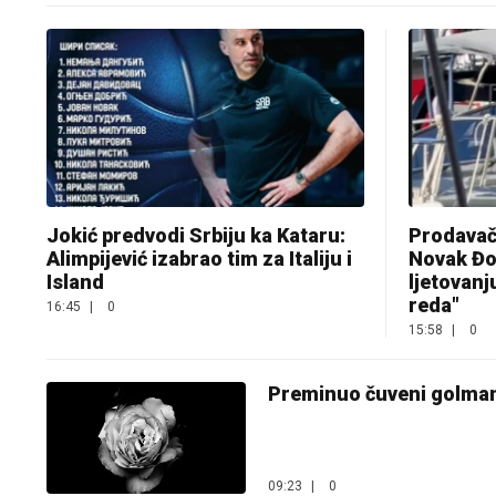
Jokić predvodi Srbiju ka Kataru:
Prodavači
Alimpijević izabrao tim za Italiju i
Novak Đo
Island
ljetovanj
reda"
16:45
|
0
15:58
|
0
Preminuo čuveni golma
09:23
|
0