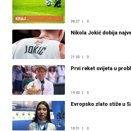
KRAJ
08:27
|
0
ODUGOVLAČENJU
Nikola Jokić dobija najve
21:35
|
0
Prvi reket svijeta u pro
19:43
|
0
Evropsko zlato stiže u S
18:31
|
0