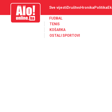
aloonline.ba
Sve vijesti
Društvo
Hronika
Politika
Ek
FUDBAL
TENIS
KOŠARKA
OSTALI SPORTOVI