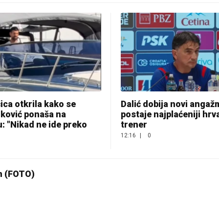
ca otkrila kako se
Dalić dobija novi angaž
ković ponaša na
postaje najplaćeniji hrv
u: "Nikad ne ide preko
trener
12:16
|
0
n (FOTO)