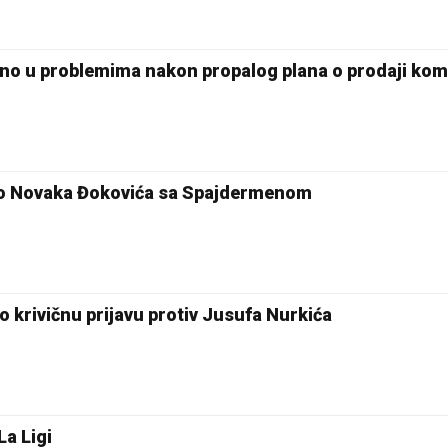
tino u problemima nakon propalog plana o prodaji kom
io Novaka Đokovića sa Spajdermenom
 krivičnu prijavu protiv Jusufa Nurkića
25 °C
La Ligi