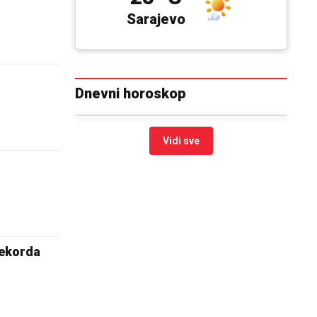
Sarajevo
Dnevni horoskop
Vidi sve
rekorda