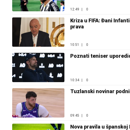
12:49
|
0
Kriza u FIFA: Đani Infan
prava
10:51
|
0
Poznati teniser upored
10:34
|
0
Tuzlanski novinar podnio
09:45
|
0
Nova pravila u španskoj 