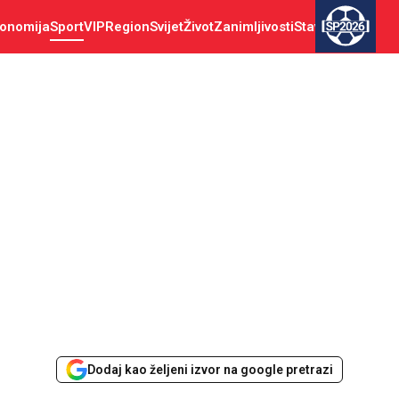
onomija
Sport
VIP
Region
Svijet
Život
Zanimljivosti
Stav
SP2026
Dodaj kao željeni izvor na google pretrazi