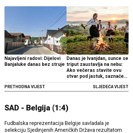
Najavljeni radovi: Dijelovi
Danas je Ivanjdan, sunce se
Banjaluke danas bez struje
triput zaustavlja na nebu:
Ako večeras stavite ovu
stvar pod jastuk, saznaćete
ko vam je suđeni!
PRETHODNA VIJEST
SLJEDEĆA VIJEST
SAD - Belgija (1:4)
Fudbalska reprezentacija Belgije savladala je
selekciju Sjedinjenih Američkih Država rezultatom