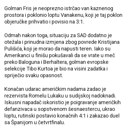
Golman Fris je neoprezno istrčao van kaznenog
prostora i poklonio loptu Vanakenu, koji je taj poklon
objeručke prihvatio i povisio na 3:1.
Odmah nakon toga, situaciju za SAD dodatno je
otežala i prinudna izmjena zbog povrede Kristijana
Pulišića, koji je morao da napusti teren. Iako su
Amerikanci u finišu pokušavali da se vrate u meč
preko Baloguna i Berhaltera, golman evropske
selekcije Tibo Kurtoa je bio na visini zadatka i
spriječio svaku opasnost.
Konačan udarac američkim nadama zadao je
rezervista Romelu Lukaku u sudijskoj nadoknadi.
Iskusni napadač iskoristio je poigravanje američkih
defanzivaca u sopstvenom šesnaestercu, ukrao
loptu, rutinski postavio konačnih 4:1 i zakazao duel
sa Španijom u četvrtfinalu.