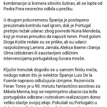
kombinacije iz kornera silovito šutirao, ali se lopta od
Pedra Pora nesrećno odbila u prečku.
U drugom poluvremenu Španija je postepeno
preuzimala kontrolu nad igrom, dok je Portugal
pretrpio težak udarac zbog povrede Nuna Mendeša,
koji je morao prinudno da napusti teren. Pred golom
Dioga Košte redale su se prilike, ali su udarci
raspoloženog Lamina Jamala, Aleksa Baene i Danija
Olma izblokirani ili zaustavljeni odličnim
intervencijama portugalskog čuvara mreže.
Ključni trenutak dogodio se u samom finišu meča,
nedugo nakon što je selektor Španije Luis De la
Fuente napravio odlučujuće izmjene. Rezervista
Feran Tores je u 90. minutu fantastično asistirao za
Mikela Merina, koji se neprimjetno ubacio iza leđa
portugalske odbrane i rutinskom realizacijom donio
veliko slavlje svojoj ekipi. Pokušali su Portugalci u