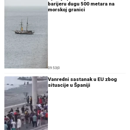
barijeru dugu 500 metara na
morskoj granici
09:53
|
0
Vanredni sastanak u EU zbog
situacije u Španiji