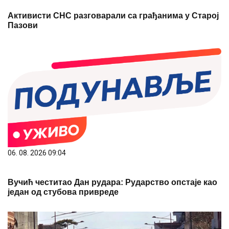
Активисти СНС разговарали са грађанима у Старој
Пазови
06. 08. 2026 09:04
Вучић честитао Дан рудара: Рударство опстаје као
један од стубова привреде