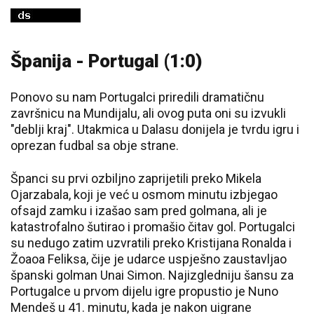
Španija - Portugal (1:0)
Ponovo su nam Portugalci priredili dramatičnu
završnicu na Mundijalu, ali ovog puta oni su izvukli
"deblji kraj". Utakmica u Dalasu donijela je tvrdu igru i
oprezan fudbal sa obje strane.
Španci su prvi ozbiljno zaprijetili preko Mikela
Ojarzabala, koji je već u osmom minutu izbjegao
ofsajd zamku i izašao sam pred golmana, ali je
katastrofalno šutirao i promašio čitav gol. Portugalci
su nedugo zatim uzvratili preko Kristijana Ronalda i
Žoaoa Feliksa, čije je udarce uspješno zaustavljao
španski golman Unai Simon. Najizgledniju šansu za
Portugalce u prvom dijelu igre propustio je Nuno
Mendeš u 41. minutu, kada je nakon uigrane