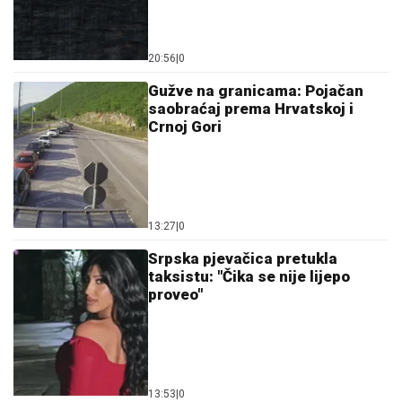
20:56
|
0
Gužve na granicama: Pojačan
saobraćaj prema Hrvatskoj i
Crnoj Gori
13:27
|
0
Srpska pjevačica pretukla
taksistu: "Čika se nije lijepo
proveo"
13:53
|
0