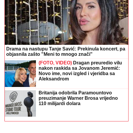
Drama na nastupu Tanje Savić: Prekinula koncert, pa
objasnila zašto "Meni to mnogo znači"
(FOTO, VIDEO)
Dragan preuredio vilu
nakon raskida sa Jovanom Jeremić:
Novo ime, novi izgled i vjeridba sa
Aleksandrom
Britanija odobrila Paramountovo
preuzimanje Warner Brosa vrijedno
110 milijardi dolara