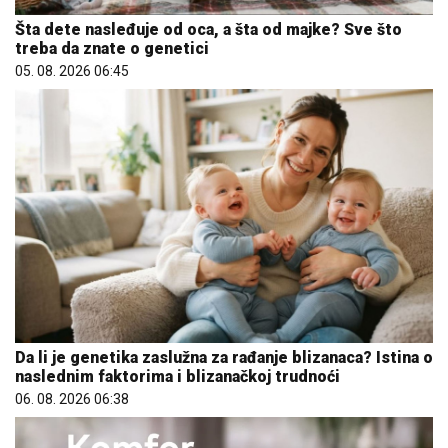
Šta dete nasleđuje od oca, a šta od majke? Sve što
treba da znate o genetici
05. 08. 2026 06:45
Da li je genetika zaslužna za rađanje blizanaca? Istina o
naslednim faktorima i blizanačkoj trudnoći
06. 08. 2026 06:38