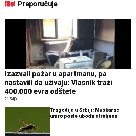
Preporučuje
Izazvali požar u apartmanu, pa
nastavili da uživaju: Vlasnik traži
400.000 evra odštete
21:54
|
0
Tragedija u Srbiji: Muškarac
umro posle uboda stršljena