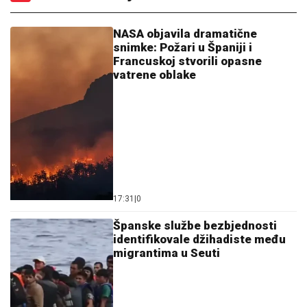
NASA objavila dramatične
snimke: Požari u Španiji i
Francuskoj stvorili opasne
vatrene oblake
17:31
|
0
Španske službe bezbjednosti
identifikovale džihadiste među
migrantima u Seuti