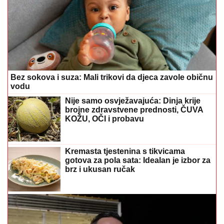
Bez sokova i suza: Mali trikovi da djeca zavole običnu
vodu
Nije samo osvježavajuća: Dinja krije
brojne zdravstvene prednosti, ČUVA
KOŽU, OČI i probavu
Kremasta tjestenina s tikvicama
gotova za pola sata: Idealan je izbor za
brz i ukusan ručak