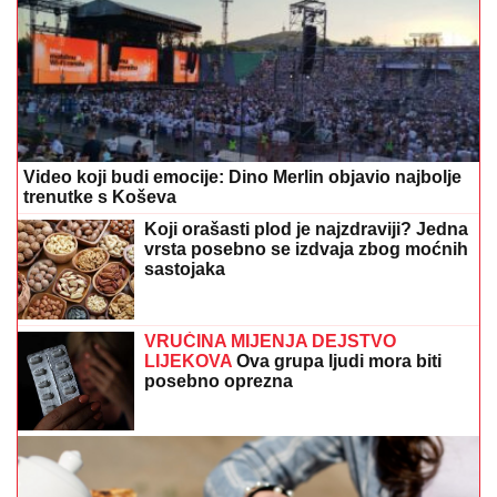
Video koji budi emocije: Dino Merlin objavio najbolje
trenutke s Koševa
Koji orašasti plod je najzdraviji? Jedna
vrsta posebno se izdvaja zbog moćnih
sastojaka
VRUĆINA MIJENJA DEJSTVO
LIJEKOVA
Ova grupa ljudi mora biti
posebno oprezna