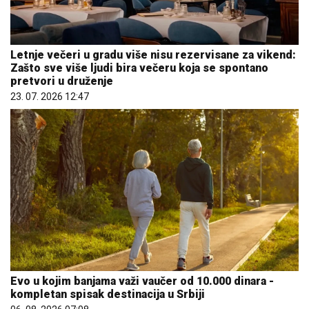
Letnje večeri u gradu više nisu rezervisane za vikend:
Zašto sve više ljudi bira večeru koja se spontano
pretvori u druženje
23. 07. 2026 12:47
Evo u kojim banjama važi vaučer od 10.000 dinara -
kompletan spisak destinacija u Srbiji