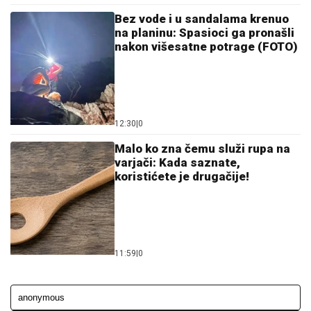
Bez vode i u sandalama krenuo
na planinu: Spasioci ga pronašli
nakon višesatne potrage (FOTO)
12:30
|
0
Malo ko zna čemu služi rupa na
varjači: Kada saznate,
koristićete je drugačije!
11:59
|
0