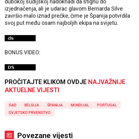
dubokoj sudijskoj nadoknadi da stignu do
izjednačenja, ali je udarac glavom Bernarda Silve
završio malo iznad prečke, čime je Španija potvrdila
svoj put među osam najboljih ekipa na svijetu.
BONUS VIDEO:
PROČITAJTE KLIKOM OVDJE
NAJVAŽNIJE
AKTUELNE VIJESTI
SAD
BELGIJA
ŠPANIJA
MUNDIJAL
PORTUGAL
SVJETSKO PRVENSTVO
Povezane vijesti