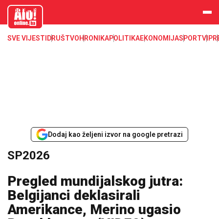
aloonline.b
a
SVE VIJESTI
DRUŠTVO
HRONIKA
POLITIKA
EKONOMIJA
SPORT
VIP
R
Dodaj kao željeni izvor na google pretrazi
SP2026
Pregled mundijalskog jutra:
Belgijanci deklasirali
Amerikance, Merino ugasio