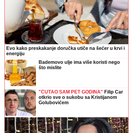
Evo kako preskakanje doručka utiče na šećer u krvi i
energiju
Bademovo ulje ima više koristi nego
što mislite
"ĆUTAO SAM PET GODINA"
Filip Car
otkrio sve o sukobu sa Kristijanom
Golubovićem