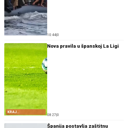
10:44
|
0
Nova pravila u španskoj La Ligi
KRAJ
08:27
|
0
ODUGOVLAČENJU
Španija postavlja zaštitnu