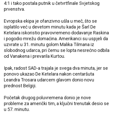
4:1 i tako postala putnik u četvrtfinale Svjetskog
prvenstva.
Evropska ekipa je ofanzivno ušla u meč, što se
isplatilo već u devetom minutu kada je Šarl De
Ketelara iskoristio pravovremeno dodavanje Raskina
i pogodio mrežu domaćina. Amerikanci su uspjeli da
uzvrate u 31. minutu golom Malika Tilmana iz
slobodnog udarca, pri čemu se lopta nesrećno odbila
od Vanakena i prevarila Kurtou.
Ipak, radost SAD-a trajala je svega dva minuta, jer se
ponovo ukazao De Ketelara nakon centaršuta
Leandra Trosara udarcem glavom donio novu
prednost Belgiji.
Početak drugog poluvremena donio je nove
probleme za američki tim, a ključni trenutak desio se
u 57. minutu.