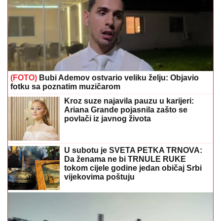
(FOTO)
Bubi Ademov ostvario veliku želju: Objavio
fotku sa poznatim muzičarom
Kroz suze najavila pauzu u karijeri:
Ariana Grande pojasnila zašto se
povlači iz javnog života
U subotu je SVETA PETKA TRNOVA:
Da ženama ne bi TRNULE RUKE
tokom cijele godine jedan običaj Srbi
vijekovima poštuju