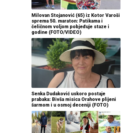
Milovan Stojanović (65) iz Kotor Varoši
sprema 50. maraton: Patikama i
čeličnom voljom pobjeđuje staze i
godine (FOTO/VIDEO)
Senka Dudaković uskoro postaje
prabaka: Bivša misica Orahove plijeni
šarmom i u osmoj deceniji (FOTO)