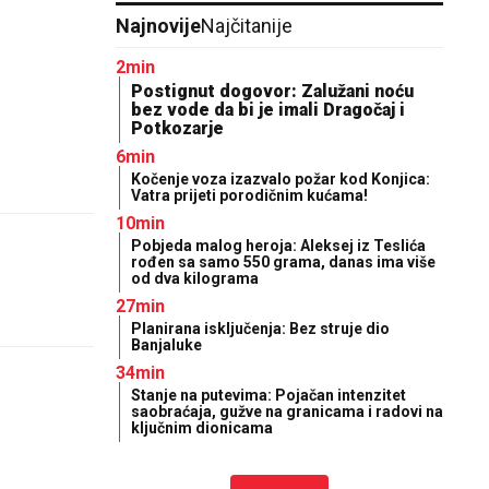
Najnovije
Najčitanije
2min
Postignut dogovor: Zalužani noću
bez vode da bi je imali Dragočaj i
Potkozarje
6min
Kočenje voza izazvalo požar kod Konjica:
Vatra prijeti porodičnim kućama!
10min
Pobjeda malog heroja: Aleksej iz Teslića
rođen sa samo 550 grama, danas ima više
od dva kilograma
27min
Planirana isključenja: Bez struje dio
Banjaluke
34min
Stanje na putevima: Pojačan intenzitet
saobraćaja, gužve na granicama i radovi na
ključnim dionicama