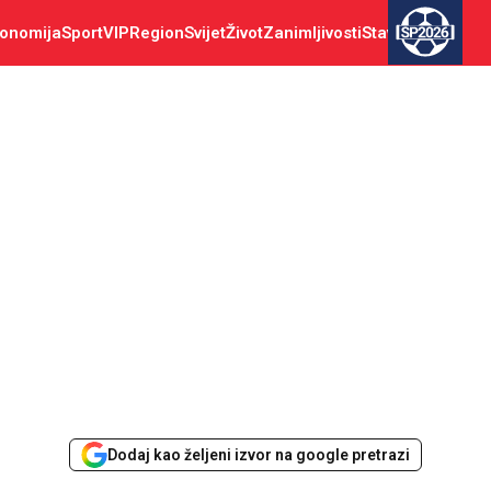
onomija
Sport
VIP
Region
Svijet
Život
Zanimljivosti
Stav
SP2026
Dodaj kao željeni izvor na google pretrazi