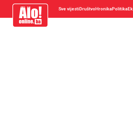
aloonline.ba
Sve vijesti
Društvo
Hronika
Politika
Ek