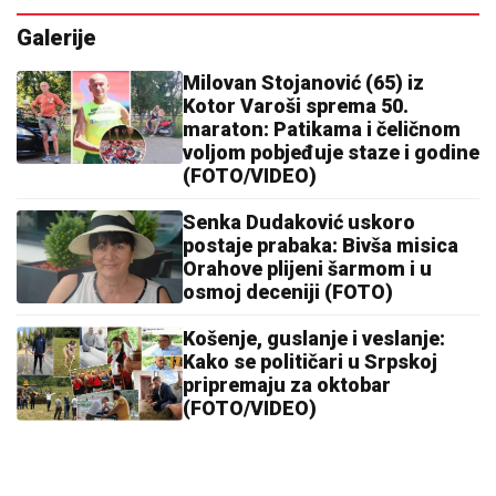
Galerije
Milovan Stojanović (65) iz
Kotor Varoši sprema 50.
maraton: Patikama i čeličnom
voljom pobjeđuje staze i godine
(FOTO/VIDEO)
Senka Dudaković uskoro
postaje prabaka: Bivša misica
Orahove plijeni šarmom i u
osmoj deceniji (FOTO)
Košenje, guslanje i veslanje:
Kako se političari u Srpskoj
pripremaju za oktobar
(FOTO/VIDEO)