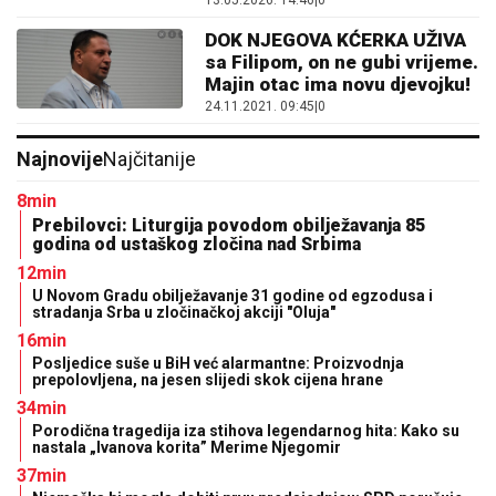
13.05.2026. 14:46
|
0
DOK NJEGOVA KĆERKA UŽIVA
sa Filipom, on ne gubi vrijeme.
Majin otac ima novu djevojku!
24.11.2021. 09:45
|
0
Najnovije
Najčitanije
8min
Prebilovci: Liturgija povodom obilježavanja 85
godina od ustaškog zločina nad Srbima
12min
U Novom Gradu obilježavanje 31 godine od egzodusa i
stradanja Srba u zločinačkoj akciji "Oluja"
16min
Posljedice suše u BiH već alarmantne: Proizvodnja
prepolovljena, na jesen slijedi skok cijena hrane
34min
Porodična tragedija iza stihova legendarnog hita: Kako su
nastala „Ivanova korita” Merime Njegomir
37min