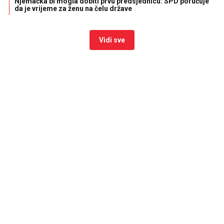
Njemačka bi mogla dobiti prvu predsjednicu: SPD poručuje
da je vrijeme za ženu na čelu države
Vidi sve