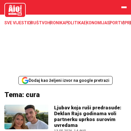
aloonline.b
a
SVE VIJESTI
DRUŠTVO
HRONIKA
POLITIKA
EKONOMIJA
SPORT
VIP
R
Dodaj kao željeni izvor na google pretrazi
Tema: cura
Ljubav koja ruši predrasude:
Deklan Rajs godinama voli
partnerku uprkos surovim
uvredama