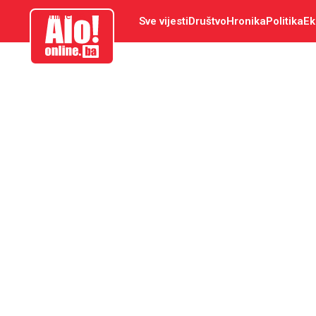
aloonline.ba
Sve vijesti
Društvo
Hronika
Politika
Ek