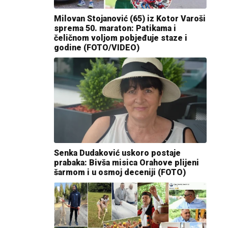
Milovan Stojanović (65) iz Kotor Varoši
sprema 50. maraton: Patikama i
čeličnom voljom pobjeđuje staze i
godine (FOTO/VIDEO)
Senka Dudaković uskoro postaje
prabaka: Bivša misica Orahove plijeni
šarmom i u osmoj deceniji (FOTO)