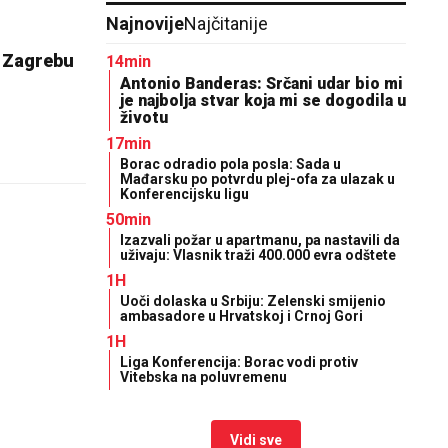
Najnovije
Najčitanije
 Zagrebu
14min
Antonio Banderas: Srčani udar bio mi
je najbolja stvar koja mi se dogodila u
životu
17min
Borac odradio pola posla: Sada u
Mađarsku po potvrdu plej-ofa za ulazak u
Konferencijsku ligu
50min
Izazvali požar u apartmanu, pa nastavili da
uživaju: Vlasnik traži 400.000 evra odštete
1H
Uoči dolaska u Srbiju: Zelenski smijenio
ambasadore u Hrvatskoj i Crnoj Gori
1H
Liga Konferencija: Borac vodi protiv
Vitebska na poluvremenu
Vidi sve