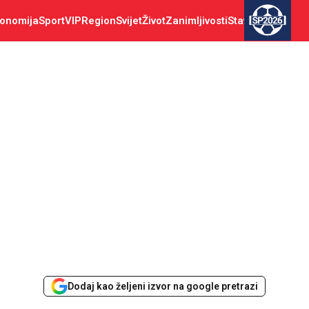
onomija
Sport
VIP
Region
Svijet
Život
Zanimljivosti
Stav
SP2026
Dodaj kao željeni izvor na google pretrazi