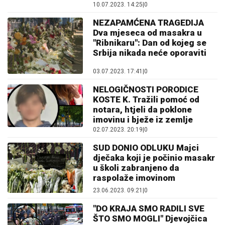
10.07.2023. 14:25
|
0
NEZAPAMĆENA TRAGEDIJA
Dva mjeseca od masakra u
"Ribnikaru": Dan od kojeg se
Srbija nikada neće oporaviti
03.07.2023. 17:41
|
0
NELOGIČNOSTI PORODICE
KOSTE K. Tražili pomoć od
notara, htjeli da poklone
imovinu i bježe iz zemlje
02.07.2023. 20:19
|
0
SUD DONIO ODLUKU Majci
dječaka koji je počinio masakr
u školi zabranjeno da
raspolaže imovinom
23.06.2023. 09:21
|
0
"DO KRAJA SMO RADILI SVE
ŠTO SMO MOGLI" Djevojčica