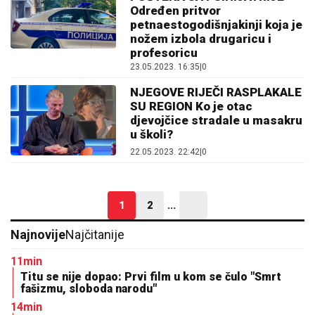
Određen pritvor
petnaestogodišnjakinji koja je
nožem izbola drugaricu i
profesoricu
23.05.2023. 16:35
|
0
NJEGOVE RIJEČI RASPLAKALE
SU REGION Ko je otac
djevojčice stradale u masakru
u školi?
22.05.2023. 22:42
|
0
1
2
...
Najnovije
Najčitanije
11min
Titu se nije dopao: Prvi film u kom se čulo "Smrt
fašizmu, sloboda narodu"
14min