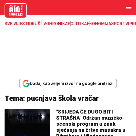
aloonline.b
a
SVE VIJESTI
DRUŠTVO
HRONIKA
POLITIKA
EKONOMIJA
SPORT
VIP
R
Dodaj kao željeni izvor na google pretrazi
Tema: pucnjava škola vračar
"SRIJEDA ĆE DUGO BITI
STRAŠNA" Održan muzičko-
scenski program u znak
sjećanja na žrtve masakra u