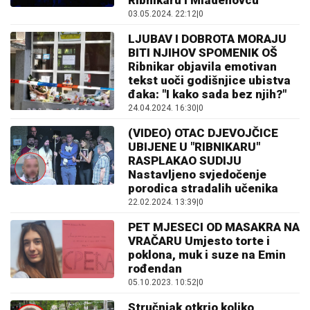
Ribnikaru i Mladenovcu
03.05.2024. 22:12
|
0
LJUBAV I DOBROTA MORAJU
BITI NJIHOV SPOMENIK OŠ
Ribnikar objavila emotivan
tekst uoči godišnjice ubistva
đaka: "I kako sada bez njih?"
24.04.2024. 16:30
|
0
(VIDEO) OTAC DJEVOJČICE
UBIJENE U "RIBNIKARU"
RASPLAKAO SUDIJU
Nastavljeno svjedočenje
porodica stradalih učenika
22.02.2024. 13:39
|
0
PET MJESECI OD MASAKRA NA
VRAČARU Umjesto torte i
poklona, muk i suze na Emin
rođendan
05.10.2023. 10:52
|
0
Stručnjak otkrio koliko