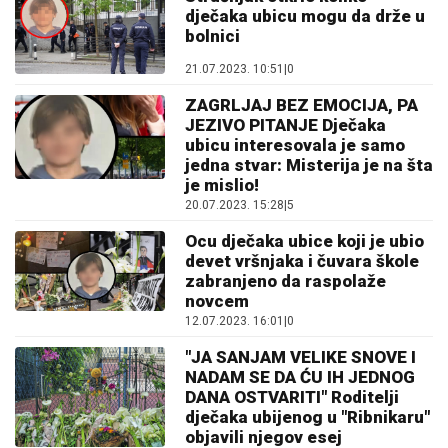
dječaka ubicu mogu da drže u
bolnici
21.07.2023. 10:51
|
0
ZAGRLJAJ BEZ EMOCIJA, PA
JEZIVO PITANJE Dječaka
ubicu interesovala je samo
jedna stvar: Misterija je na šta
je mislio!
20.07.2023. 15:28
|
5
Ocu dječaka ubice koji je ubio
devet vršnjaka i čuvara škole
zabranjeno da raspolaže
novcem
12.07.2023. 16:01
|
0
"JA SANJAM VELIKE SNOVE I
NADAM SE DA ĆU IH JEDNOG
DANA OSTVARITI" Roditelji
dječaka ubijenog u "Ribnikaru"
objavili njegov esej