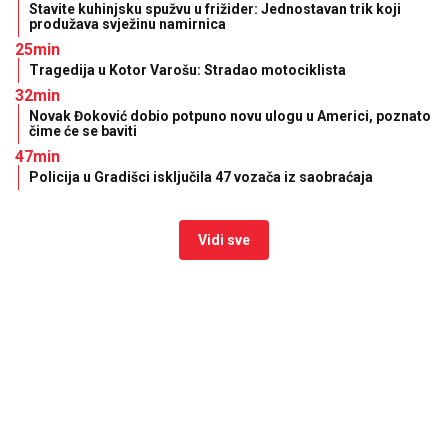
Stavite kuhinjsku spužvu u frižider: Jednostavan trik koji
produžava svježinu namirnica
25min
Tragedija u Kotor Varošu: Stradao motociklista
32min
Novak Đoković dobio potpuno novu ulogu u Americi, poznato
čime će se baviti
47min
Policija u Gradišci isključila 47 vozača iz saobraćaja
Vidi sve