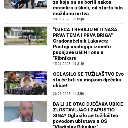
za koju su se borili nakon
masakra u školi, od starta bila
moždano mrtva
20.06.2023. 15:05
|
0
"DJECA TREBAJU BITI NAŠA
PRVA TEMA I PRVA BRIGA"
Gradonačelnik Lukavca:
Postoji analogija između
pucnjave u BiH i one u
"Ribnikaru"
15.06.2023. 19:31
|
0
OGLASILO SE TUŽILAŠTVO Evo
šta će biti sa majkom dječaka
ubice!
26.05.2023. 11:23
|
0
DA LI JE OTAC DJEČAKA UBICE
ZLOSTAVLJAO I ZAPUSTIO
SINA? Oglasilo se tužilaštvo
povodom ubistava u OŠ
"Vladislav Ribnikar"