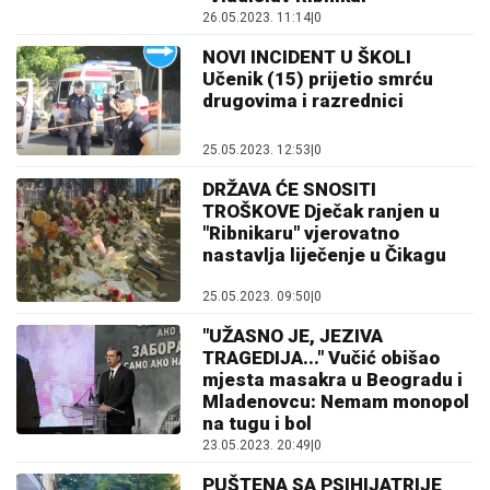
26.05.2023. 11:14
|
0
NOVI INCIDENT U ŠKOLI
Učenik (15) prijetio smrću
drugovima i razrednici
25.05.2023. 12:53
|
0
DRŽAVA ĆE SNOSITI
TROŠKOVE Dječak ranjen u
"Ribnikaru" vjerovatno
nastavlja liječenje u Čikagu
25.05.2023. 09:50
|
0
"UŽASNO JE, JEZIVA
TRAGEDIJA..." Vučić obišao
mjesta masakra u Beogradu i
Mladenovcu: Nemam monopol
na tugu i bol
23.05.2023. 20:49
|
0
PUŠTENA SA PSIHIJATRIJE