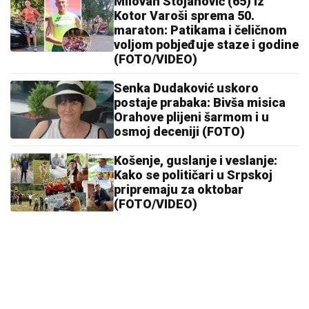
Milovan Stojanović (65) iz
Kotor Varoši sprema 50.
maraton: Patikama i čeličnom
voljom pobjeđuje staze i godine
(FOTO/VIDEO)
Senka Dudaković uskoro
postaje prabaka: Bivša misica
Orahove plijeni šarmom i u
osmoj deceniji (FOTO)
Košenje, guslanje i veslanje:
Kako se političari u Srpskoj
pripremaju za oktobar
(FOTO/VIDEO)