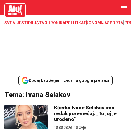
aloonline.b
a
SVE VIJESTI
DRUŠTVO
HRONIKA
POLITIKA
EKONOMIJA
SPORT
VIP
R
Dodaj kao željeni izvor na google pretrazi
Tema: Ivana Selakov
Kćerka Ivane Selakov ima
redak poremećaj: „To joj je
urođeno“
15.05.2026. 15:39
|
0