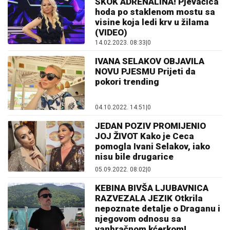
SKOK ADRENALINA! Pjevačica
hoda po staklenom mostu sa
visine koja ledi krv u žilama
(VIDEO)
14.02.2023. 08:33
|
0
IVANA SELAKOV OBJAVILA
NOVU PJESMU Prijeti da
pokori trending
04.10.2022. 14:51
|
0
JEDAN POZIV PROMIJENIO
JOJ ŽIVOT Kako je Ceca
pomogla Ivani Selakov, iako
nisu bile drugarice
05.09.2022. 08:02
|
0
KEBINA BIVŠA LJUBAVNICA
RAZVEZALA JEZIK Otkrila
nepoznate detalje o Draganu i
njegovom odnosu sa
vanbračnom kćerkom!