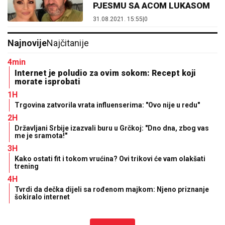
PJESMU SA ACOM LUKASOM
31.08.2021. 15:55
|
0
Najnovije
Najčitanije
4min
Internet je poludio za ovim sokom: Recept koji
morate isprobati
1H
Trgovina zatvorila vrata influenserima: "Ovo nije u redu"
2H
Državljani Srbije izazvali buru u Grčkoj: "Dno dna, zbog vas
me je sramota!"
3H
Kako ostati fit i tokom vrućina? Ovi trikovi će vam olakšati
trening
4H
Tvrdi da dečka dijeli sa rođenom majkom: Njeno priznanje
šokiralo internet