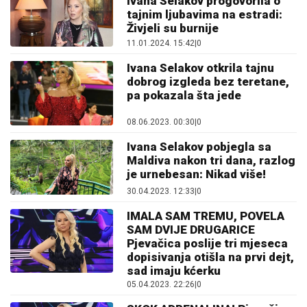
Ivana Selakov progovorila o
tajnim ljubavima na estradi:
Živjeli su burnije
11.01.2024. 15:42
|
0
Ivana Selakov otkrila tajnu
dobrog izgleda bez teretane,
pa pokazala šta jede
08.06.2023. 00:30
|
0
Ivana Selakov pobjegla sa
Maldiva nakon tri dana, razlog
je urnebesan: Nikad više!
30.04.2023. 12:33
|
0
IMALA SAM TREMU, POVELA
SAM DVIJE DRUGARICE
Pjevačica poslije tri mjeseca
dopisivanja otišla na prvi dejt,
sad imaju kćerku
05.04.2023. 22:26
|
0