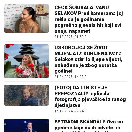
CECA ŠOKIRALA IVANU
SELAKOV Pred kamerama joj
rekla da je godinama
pogrešno pjevala hit koji svi
znaju napamet
31.10.2025. 21:52
|
0
USKORO JOJ SE ŽIVOT
MIJENJA IZ KORIJENA Ivana
Selakov otkrila lijepe vijesti,
uzbuđena je zbog ostatka
godine!
01.04.2025. 14:38
|
0
(FOTO) DA LI BISTE JE
PREPOZNALI? Isplivala
fotografija pjevačice iz ranog
djetinjstva
15.12.2024. 22:24
|
0
ESTRADNI SKANDALI! Ovo su
pjesme koje su ih odvele na