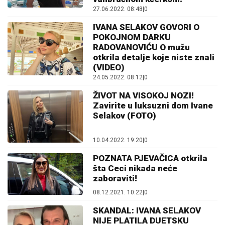
27.06.2022. 08:48
|
0
IVANA SELAKOV GOVORI O
POKOJNOM DARKU
RADOVANOVIĆU O mužu
otkrila detalje koje niste znali
(VIDEO)
24.05.2022. 08:12
|
0
ŽIVOT NA VISOKOJ NOZI!
Zavirite u luksuzni dom Ivane
Selakov (FOTO)
10.04.2022. 19:20
|
0
POZNATA PJEVAČICA otkrila
šta Ceci nikada neće
zaboraviti!
08.12.2021. 10:22
|
0
SKANDAL: IVANA SELAKOV
NIJE PLATILA DUETSKU