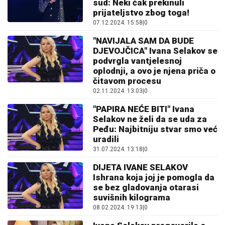
sud: Neki čak prekinuli
prijateljstvo zbog toga!
07.12.2024. 15:58
|
0
"NAVIJALA SAM DA BUDE
DJEVOJČICA" Ivana Selakov se
podvrgla vantjelesnoj
oplodnji, a ovo je njena priča o
čitavom procesu
02.11.2024. 13:03
|
0
"PAPIRA NEĆE BITI" Ivana
Selakov ne želi da se uda za
Peđu: Najbitniju stvar smo već
uradili
31.07.2024. 13:18
|
0
DIJETA IVANE SELAKOV
Ishrana koja joj je pomogla da
se bez gladovanja otarasi
suvišnih kilograma
08.02.2024. 19:13
|
0