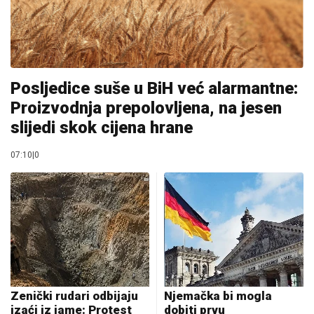
Posljedice suše u BiH već alarmantne:
Proizvodnja prepolovljena, na jesen
slijedi skok cijena hrane
07:10
|
0
Zenički rudari odbijaju
Njemačka bi mogla
izaći iz jame: Protest
dobiti prvu