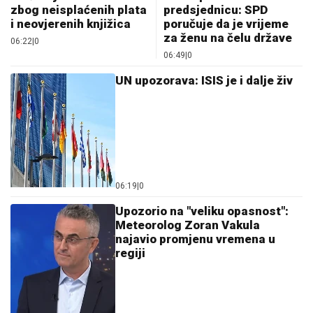
zbog neisplaćenih plata
predsjednicu: SPD
i neovjerenih knjižica
poručuje da je vrijeme
za ženu na čelu države
06:22
|
0
06:49
|
0
UN upozorava: ISIS je i dalje živ
06:19
|
0
Upozorio na "veliku opasnost":
Meteorolog Zoran Vakula
najavio promjenu vremena u
regiji