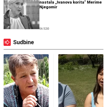
nastala „Ivanova korita” Merime
Njegomir
06:52
|
0
Sudbine