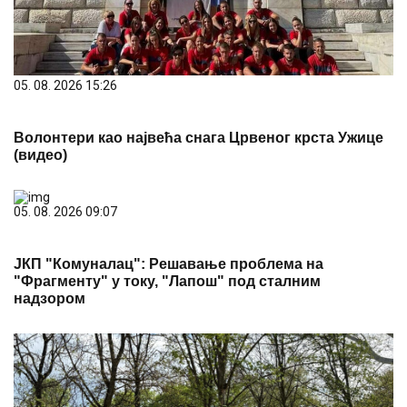
05. 08. 2026 15:26
Волонтери као највећа снага Црвеног крста Ужице
(видео)
05. 08. 2026 09:07
ЈКП "Комуналац": Решавање проблема на
"Фрагменту" у току, "Лапош" под сталним
надзором