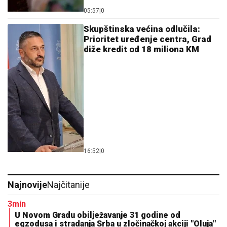
05:57
|
0
Skupštinska većina odlučila:
Prioritet uređenje centra, Grad
diže kredit od 18 miliona KM
16:52
|
0
Najnovije
Najčitanije
3min
U Novom Gradu obilježavanje 31 godine od
egzodusa i stradanja Srba u zločinačkoj akciji "Oluja"