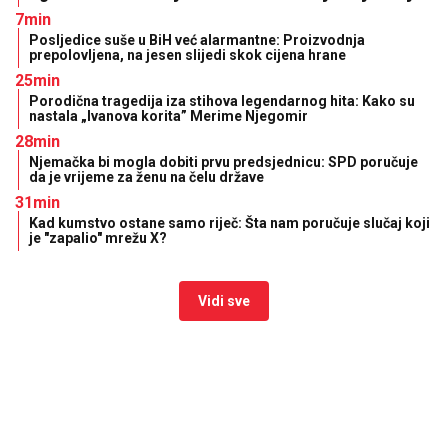
7min
Posljedice suše u BiH već alarmantne: Proizvodnja
prepolovljena, na jesen slijedi skok cijena hrane
25min
Porodična tragedija iza stihova legendarnog hita: Kako su
nastala „Ivanova korita” Merime Njegomir
28min
Njemačka bi mogla dobiti prvu predsjednicu: SPD poručuje
da je vrijeme za ženu na čelu države
31min
Kad kumstvo ostane samo riječ: Šta nam poručuje slučaj koji
je "zapalio" mrežu X?
Vidi sve