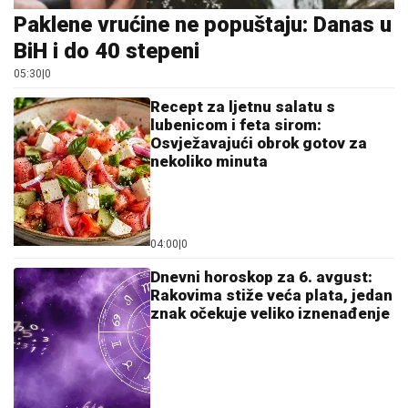
Paklene vrućine ne popuštaju: Danas u
BiH i do 40 stepeni
05:30
|
0
Recept za ljetnu salatu s
lubenicom i feta sirom:
Osvježavajući obrok gotov za
nekoliko minuta
04:00
|
0
Dnevni horoskop za 6. avgust:
Rakovima stiže veća plata, jedan
znak očekuje veliko iznenađenje