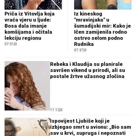
Priča iz Vitovlja koja
Iz kineskog
vraća vjeru u ljude:
"mravinjaka" u
Bosa dala imanje
šumadijski mir: Kako je
komšijama i očitala
Ičen zamijenila rodno
lekciju regionu
ostrvo selom podno
Rudnika
07:51
|
0
07:37
|
0
Rebeka i Klaudija su planirale
savršen vikend u prirodi, ali su
postale žrtve užasnog zločina
11:12
|
0
Ispovijest Ljubiše koji je
izbjegao smrt u avionu: „Bio sam
sav u krvi, supruga i nepoznati