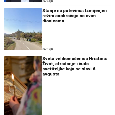
06:41
|
0
Stanje na putevima: Izmijenjen
režim saobraćaja na ovim
dionicama
06:02
|
0
Sveta velikomučenica Hristina:
Život, stradanje i čuda
svetiteljke koja se slavi 6.
avgusta