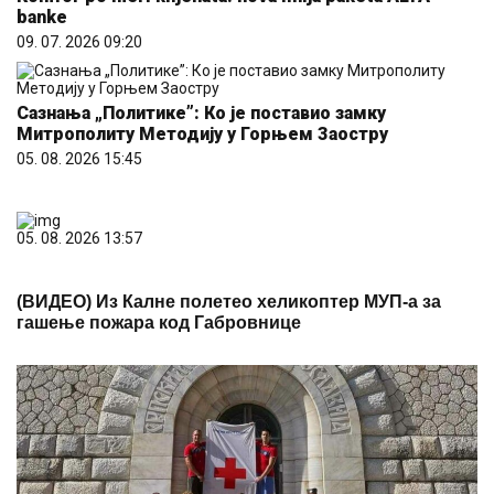
banke
09. 07. 2026 09:20
Сазнања „Политике”: Ко је поставио замку
Митрополиту Методију у Горњем Заостру
05. 08. 2026 15:45
05. 08. 2026 13:57
(ВИДЕО) Из Калне полетео хеликоптер МУП-а за
гашење пожара код Габровнице