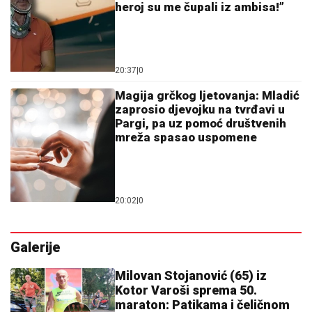
heroj su me čupali iz ambisa!”
20:37
|
0
Magija grčkog ljetovanja: Mladić
zaprosio djevojku na tvrđavi u
Pargi, pa uz pomoć društvenih
mreža spasao uspomene
20:02
|
0
Galerije
Milovan Stojanović (65) iz
Kotor Varoši sprema 50.
maraton: Patikama i čeličnom