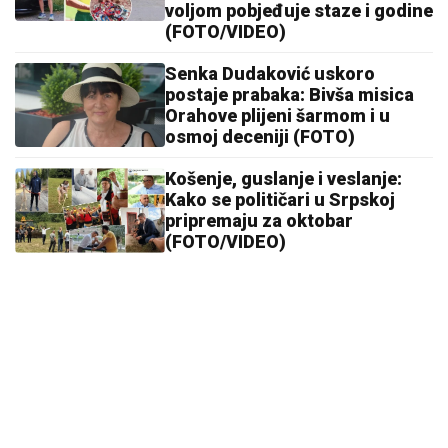
voljom pobjeđuje staze i godine
(FOTO/VIDEO)
Senka Dudaković uskoro
postaje prabaka: Bivša misica
Orahove plijeni šarmom i u
osmoj deceniji (FOTO)
Košenje, guslanje i veslanje:
Kako se političari u Srpskoj
pripremaju za oktobar
(FOTO/VIDEO)