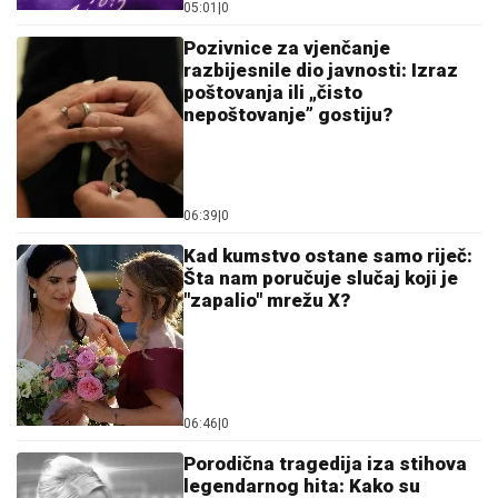
05:01
|
0
Pozivnice za vjenčanje
razbijesnile dio javnosti: Izraz
poštovanja ili „čisto
nepoštovanje” gostiju?
06:39
|
0
Kad kumstvo ostane samo riječ:
Šta nam poručuje slučaj koji je
"zapalio" mrežu X?
06:46
|
0
Porodična tragedija iza stihova
legendarnog hita: Kako su