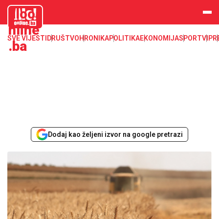
aloo
nline
SVE VIJESTI
DRUŠTVO
HRONIKA
POLITIKA
EKONOMIJA
SPORT
VIP
R
.ba
Dodaj kao željeni izvor na google pretrazi