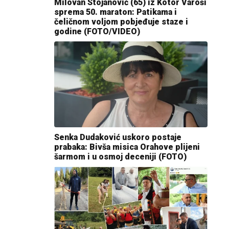
Milovan Stojanović (65) iz Kotor Varoši
sprema 50. maraton: Patikama i
čeličnom voljom pobjeđuje staze i
godine (FOTO/VIDEO)
Senka Dudaković uskoro postaje
prabaka: Bivša misica Orahove plijeni
šarmom i u osmoj deceniji (FOTO)