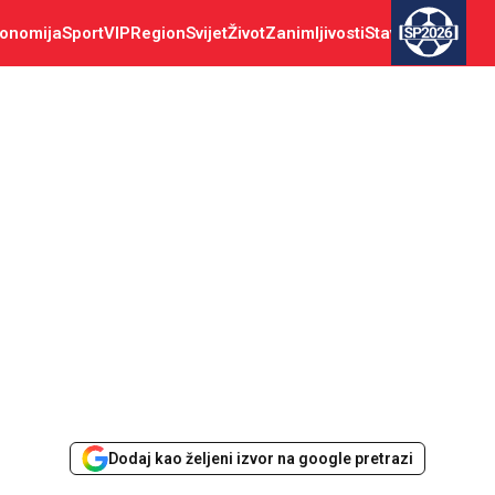
onomija
Sport
VIP
Region
Svijet
Život
Zanimljivosti
Stav
SP2026
Dodaj kao željeni izvor na google pretrazi