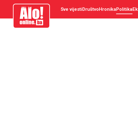
aloonline.ba
Sve vijesti
Društvo
Hronika
Politika
Ek