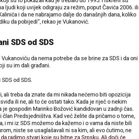
koji su to pokazali kad je trebalo do 1995. i iskreni su
ma ljudi koji uvijek odigraju za režim, poput Čavića 2006. ili
alinića i da ne nabrajamo dalje do današnjih dana, koliko
odiku da pobijedi“, rekao je Vukanović.
rani SDS od SDS
je Vukanoviću da nema potrebe da se brine za SDS i da oni
i su im dali građani.
i SDS od SDS.
i, ali treba da znate da mi nikada nećemo biti opozicija
a ili ne, ali to će ostati tako. Kada je riječ o nekim
da je gospodin Marinko Božović kandidovan u zadnji čas.
 član Predsjedništva. Kad već želite da pričamo o tome,
a, i mi iz SDS možemo da kažemo i o vama da niste bili
urom, niste se usaglašavali ni sa kim, ali evo ćutimo, ne
 radimo stvari koje su bitne za Srpsku. Ali doći će