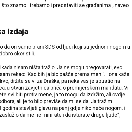
 što znamo i trebamo i predstaviti se građanima“, naveo
a izdaja
kao da on samo brani SDS od ljudi koji su jednom nogom u
dobro okoristili.
nikada nisam ništa tražio. Ja ne mogu pregovarati, evo
sam rekao: 'Kad bih ja bio pašče prema meni'. I ona kaže:
drvo, držite se vi za Draška, pa neka vas je spustio na
ca, u stvari zavjetnica priča o premijerskom mandatu. Vi
ete svi biti protiv mene, ja to mogu da izdržim, ali ovdje
ra, ali je to bilo previše da mi se da. Ja tražim
godina stavljati glavu na panj gdje niko neće nogom, i
zaslužio da me ne minirate i da isturate druge ljude“,