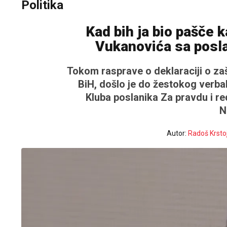
Politika
Kad bih ja bio pašče 
Vukanovića sa posl
Tokom rasprave o deklaraciji o zaš
BiH, došlo je do žestokog verb
Kluba poslanika Za pravdu i re
N
Autor:
Radoš Krsto