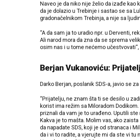
Naveo je da niko nije želio da izađe kao k
da je dolazio u Trebinje i sastao se sa 
gradonačelnikom Trebinja, a nije sa ljudim
“A da sam ja to uradio npr. u Derventi, rek
Ali narod mora da zna da se sprema velika
osim nas i u tome nećemo učestvovati“, 
Berjan Vukanoviću: Prijatelj
Darko Berjan, poslanik SDS-a, javio se za
“Prijatelju, ne znam šta ti se desilo u za
korist ima režim sa Miloradom Dodikom.
priznali da vam je to urađeno. Uputili s
Kakva je to mašta. Molim vas, ako zaista
da napadate SDS, koji je od stranaca i 
da i vi to radite, a vjerujte mi da ste vi