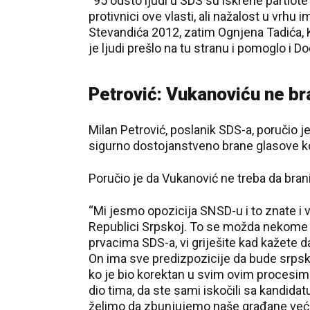
“95 odsto ljudi u SDS su iskrene partiote 
protivnici ove vlasti, ali nažalost u vrhu i
Stevandića 2012, zatim Ognjena Tadića, K
je ljudi prešlo na tu stranu i pomoglo i D
Petrović: Vukanoviću ne b
Milan Petrović, poslanik SDS-a, poručio 
sigurno dostojanstveno brane glasove koj
Poručio je da Vukanović ne treba da bran
“Mi jesmo opozicija SNSD-u i to znate i v
Republici Srpskoj. To se možda nekome sviđ
prvacima SDS-a, vi griješite kad kažete 
On ima sve predizpozicije da bude srpski
ko je bio korektan u svim ovim procesim
dio tima, da ste sami iskočili sa kandidat
želimo da zbunjujemo naše građane već da