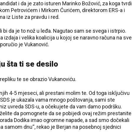
andidat i da je zato isturen Marinko Božović, za koga tvrdi
Lukom Petrovićem i Mirkom Ćurićem, direktorom ERS-a i
a iz Liste za pravdu i red.
li bi da je to nož u leđa. Nagutao sam se svega i istrpio.
 izdaja i velika koalicija u kojoj se naravno računa na sve
poručio je Vukanović.
u šta ti se desilo
 repliku te se obrazio Vukanoviću.
dnjih 4-5 mjeseci, ali prestani molim te. Od toga isključivu
 SDS je ukazala vama mnogo poštovanja, sami ste
te niz uvreda SDS-u, a očekujete da vam damo podršku.
 želite da pomognete da se pobijedi ovaj režim prestanite
Milorada Dodika imao ogromne napade, a sad smo dočekali
 tu na samom dnu“, rekao je Berjan na posebnoj sjednici
24 °C