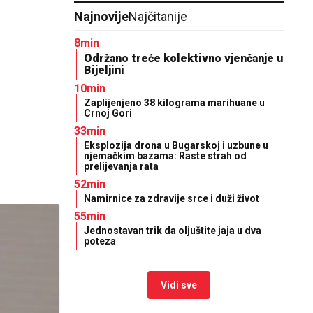
Najnovije
Najčitanije
8min
Održano treće kolektivno vjenčanje u
Bijeljini
10min
Zaplijenjeno 38 kilograma marihuane u
Crnoj Gori
33min
Eksplozija drona u Bugarskoj i uzbune u
njemačkim bazama: Raste strah od
prelijevanja rata
52min
Namirnice za zdravije srce i duži život
55min
Jednostavan trik da oljuštite jaja u dva
poteza
Vidi sve