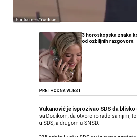
Printscreen/Youtube
3 horoskopska znaka ko
od ozbiljnih razgovora
PRETHODNA VIJEST
Vukanović je isprozivao SDS da blisk
sa Dodikom, da otvoreno rade sa njim, te
u SDS, a drugom u SNSD.