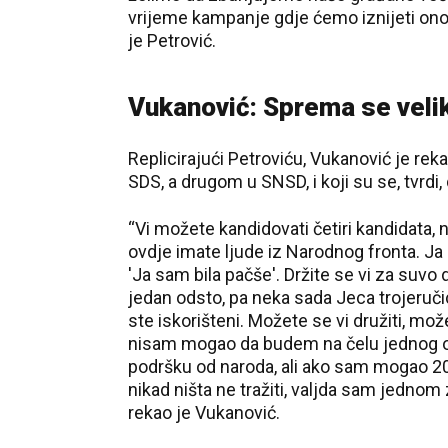
vrijeme kampanje gdje ćemo iznijeti ono
je Petrović.
Vukanović: Sprema se velik
Replicirajući Petroviću, Vukanović je re
SDS, a drugom u SNSD, i koji su se, tvrdi, 
“Vi možete kandidovati četiri kandidata, 
ovdje imate ljude iz Narodnog fronta. Ja 
'Ja sam bila pačše'. Držite se vi za suvo 
jedan odsto, pa neka sada Jeca trojeruči
ste iskorišteni. Možete se vi družiti, mož
nisam mogao da budem na čelu jednog odbo
podršku od naroda, ali ako sam mogao 20 
nikad ništa ne tražiti, valjda sam jednom 
rekao je Vukanović.