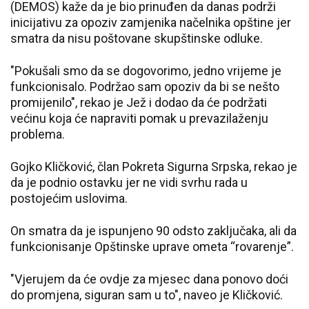
(DEMOS) kaže da je bio prinuđen da danas podrži
inicijativu za opoziv zamjenika načelnika opštine jer
smatra da nisu poštovane skupštinske odluke.
"Pokušali smo da se dogovorimo, jedno vrijeme je
funkcionisalo. Podržao sam opoziv da bi se nešto
promijenilo", rekao je Jež i dodao da će podržati
većinu koja će napraviti pomak u prevazilaženju
problema.
Gojko Kličković, član Pokreta Sigurna Srpska, rekao je
da je podnio ostavku jer ne vidi svrhu rada u
postojećim uslovima.
On smatra da je ispunjeno 90 odsto zaključaka, ali da
funkcionisanje Opštinske uprave ometa “rovarenje”.
"Vjerujem da će ovdje za mjesec dana ponovo doći
do promjena, siguran sam u to", naveo je Kličković.