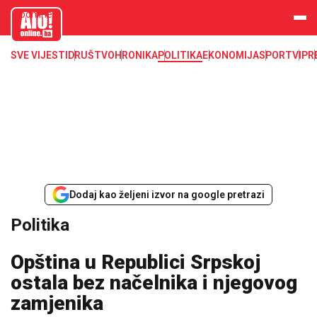
aloonline.b
a
SVE VIJESTI
DRUŠTVO
HRONIKA
POLITIKA
EKONOMIJA
SPORT
VIP
R
Dodaj kao željeni izvor na google pretrazi
Politika
Opština u Republici Srpskoj
ostala bez načelnika i njegovog
zamjenika