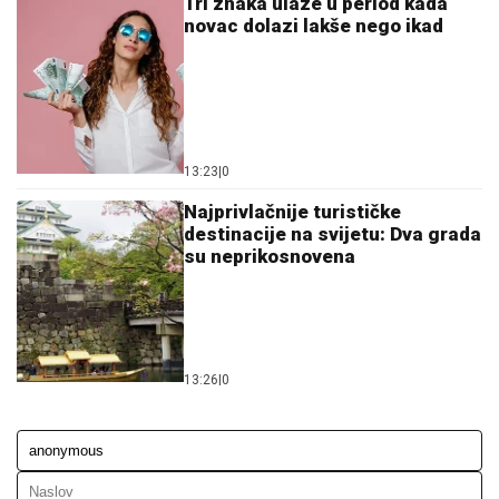
Tri znaka ulaze u period kada
novac dolazi lakše nego ikad
13:23
|
0
Najprivlačnije turističke
destinacije na svijetu: Dva grada
su neprikosnovena
13:26
|
0