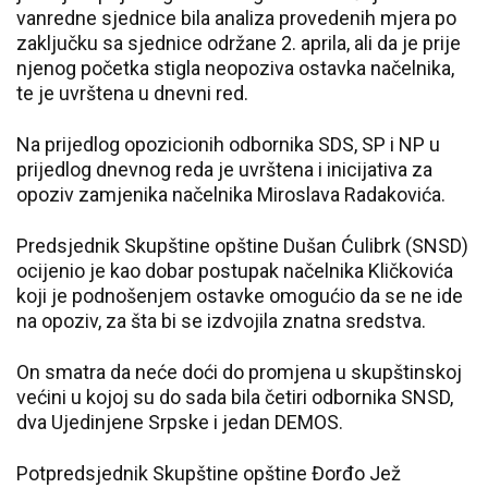
vanredne sjednice bila analiza provedenih mjera po
zaključku sa sjednice održane 2. aprila, ali da je prije
njenog početka stigla neopoziva ostavka načelnika,
te je uvrštena u dnevni red.
Na prijedlog opozicionih odbornika SDS, SP i NP u
prijedlog dnevnog reda je uvrštena i inicijativa za
opoziv zamjenika načelnika Miroslava Radakovića.
Predsjednik Skupštine opštine Dušan Ćulibrk (SNSD)
ocijenio je kao dobar postupak načelnika Kličkovića
koji je podnošenjem ostavke omogućio da se ne ide
na opoziv, za šta bi se izdvojila znatna sredstva.
On smatra da neće doći do promjena u skupštinskoj
većini u kojoj su do sada bila četiri odbornika SNSD,
dva Ujedinjene Srpske i jedan DEMOS.
Potpredsjednik Skupštine opštine Đorđo Jež