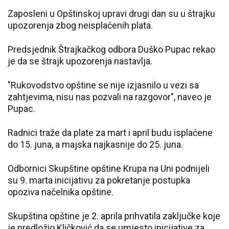
Zaposleni u Opštinskoj upravi drugi dan su u štrajku
upozorenja zbog neisplaćenih plata.
Predsjednik Štrajkačkog odbora Duško Pupac rekao
je da se štrajk upozorenja nastavlja.
"Rukovodstvo opštine se nije izjasnilo u vezi sa
zahtjevima, nisu nas pozvali na razgovor", naveo je
Pupac.
Radnici traže da plate za mart i april budu isplaćene
do 15. juna, a majska najkasnije do 25. juna.
Odbornici Skupštine opštine Krupa na Uni podnijeli
su 9. marta inicijativu za pokretanje postupka
opoziva načelnika opštine.
Skupština opštine je 2. aprila prihvatila zaključke koje
je predložio Kličković da se umjesto inicijative za