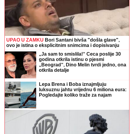
UPAO U ZAMKU
Bori Santani bivša "došla glave",
ovo je istina o eksplicitnim snimcima i dopisivanju
„Ja sam to smislila!“ Ceca poslije 30
godina otkrila istinu o pjesmi
„Beograd“, Dino Melin tvrdi jedno, ona
otkrila detalje
Lepa Brena i Boba iznajmljuju
luksuznu jahtu vrijednu 6 miliona eura:
Pogledajte koliko traže za najam