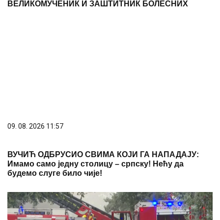
ВЕЛИКОМУЧЕНИК И ЗАШТИТНИК БОЛЕСНИХ
09. 08. 2026 11:57
ВУЧИЋ ОДБРУСИО СВИМА КОЈИ ГА НАПАДАЈУ:
Имамо само једну столицу – српску! Нећу да
будемо слуге било чије!