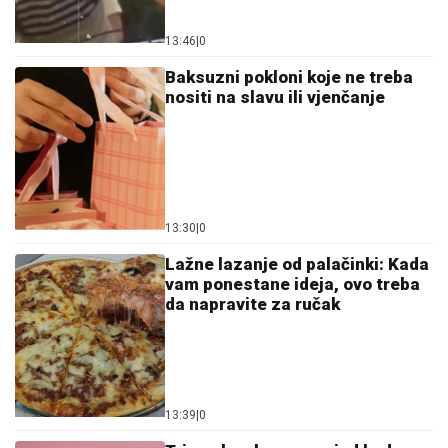
13:46
|
0
Baksuzni pokloni koje ne treba
nositi na slavu ili vjenčanje
13:30
|
0
Lažne lazanje od palačinki: Kada
vam ponestane ideja, ovo treba
da napravite za ručak
13:39
|
0