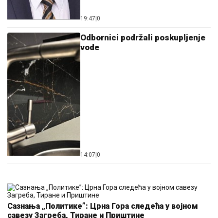
19:47
|
0
Odbornici podržali poskupljenje
vode
14:07
|
0
Сазнања „Политике”: Црна Гора следећа у војном
савезу Загреба, Тиране и Приштине