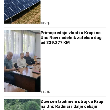
13:22
|
0
Primopredaja vlasti u Krupi na
Uni: Novi načelnik zatekao dug
od 339.277 KM
14:08
|
0
Završen trodnevni štrajk u Krupi
na Uni: Radnici i dalje čekaju