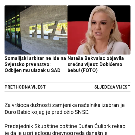
Somalijski arbitar ne ide na
Nataša Bekvalac objavila
Svjetsko prvenstvo:
srećnu vijest: Dobićemo
Odbijen mu ulazak u SAD
bebu! (FOTO)
PRETHODNA VIJEST
SLJEDEĆA VIJEST
Za vršioca dužnosti zamjenika načelnika izabran je
Đuro Babić kojeg je predložio SNSD.
Predsjednik Skupštine opštine Dušan Ćulibrk rekao
je da je u prijedlogu dnevnog reda današnje