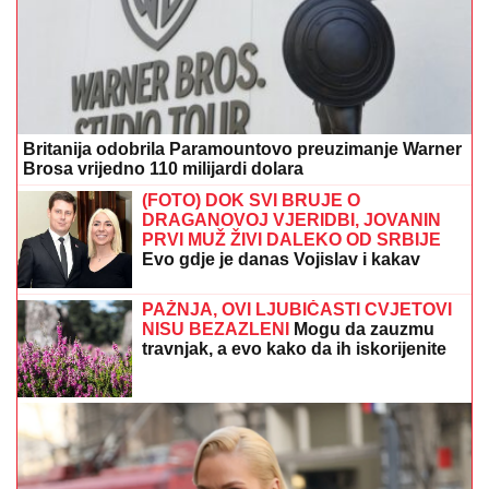
Britanija odobrila Paramountovo preuzimanje Warner
Brosa vrijedno 110 milijardi dolara
(FOTO) DOK SVI BRUJE O
DRAGANOVOJ VJERIDBI, JOVANIN
PRVI MUŽ ŽIVI DALEKO OD SRBIJE
Evo gdje je danas Vojislav i kakav
odnos ima sa voditeljkom
PAŽNJA, OVI LJUBIČASTI CVJETOVI
NISU BEZAZLENI
Mogu da zauzmu
travnjak, a evo kako da ih iskorijenite