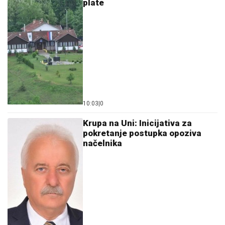
plate
10:03
|
0
Krupa na Uni: Inicijativa za
pokretanje postupka opoziva
načelnika