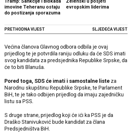
Tramp: Sankcije i blokada
Zelenski u posjeti
imovine Teheranu ostaju
evropskim liderima
do postizanja sporazuma
PRETHODNA VIJEST
SLJEDEĆA VIJEST
Većina članova Glavnog odbora odbila je ovaj
prijedlog te je potvrdila raniju odluku da će SDS imati
svog kandidata za predsjednika Republike Srpske, da
će to biti Blanuša.
Pored toga, SDS će imati i samostalne liste
za
Narodnu skupštinu Republike Srpske, te Parlament
BiH, te je tako odbijen prijedlog da imaju zajedničku
listu sa PSS.
S druge strane, prijedlog koji će ići ka PSS je da
Draško Stanivuković bude kandidat za člana
Predsjedništva BiH.