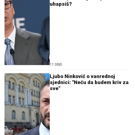
uhapsiš?
11:08
|
0
Ljubo Ninković o vanrednoj
sjednici: "Neću da budem kriv za
sve"