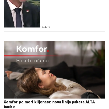
14:47
|
0
Komfor po meri klijenata: nova linija paketa ALTA
banke