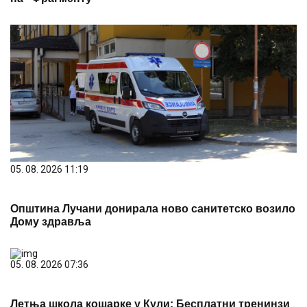
05. 08. 2026 11:19
Општина Лучани донирала ново санитетско возило
Дому здравља
05. 08. 2026 07:36
Летња школа кошарке у Кули: Бесплатни тренинзи