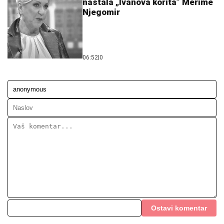
nastala „Ivanova korita” Merime
Njegomir
06:52
|
0
Ostavi komentar