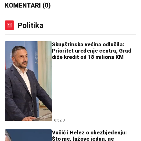
KOMENTARI (0)
Politika
Skupštinska većina odlučila:
Prioritet uređenje centra, Grad
diže kredit od 18 miliona KM
16:52
|
0
Vučić i Helez o obezbjeđenju:
Što me, lažove jedan, ne