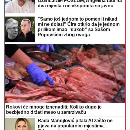
OZBILJNIM POSLOM, Angelina radi na
dva mjesta i ne eksponira se javno
"Samo još jednom to pomeni i nikad
mi ne dolazi" Ćira otkrio da je jednom
prilikom imao "sukob" sa Sašom
Popovićem zbog ovoga
Rokovi će mnoge iznenaditi: Koliko dugo je
bezbjedno držati meso u zamrzivaču
Rada Manojlović pitala AI zašto ne
pjeva na popularnim mjestima: