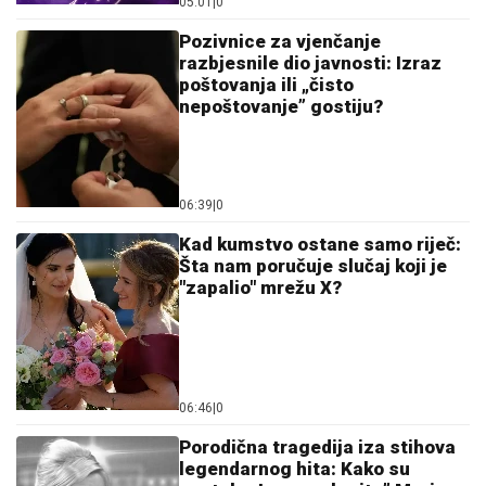
05:01
|
0
Pozivnice za vjenčanje
razbjesnile dio javnosti: Izraz
poštovanja ili „čisto
nepoštovanje” gostiju?
06:39
|
0
Kad kumstvo ostane samo riječ:
Šta nam poručuje slučaj koji je
"zapalio" mrežu X?
06:46
|
0
Porodična tragedija iza stihova
legendarnog hita: Kako su