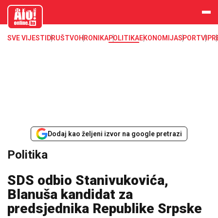
aloonline.b
a
SVE VIJESTI
DRUŠTVO
HRONIKA
POLITIKA
EKONOMIJA
SPORT
VIP
R
Dodaj kao željeni izvor na google pretrazi
Politika
SDS odbio Stanivukovića,
Blanuša kandidat za
predsjednika Republike Srpske