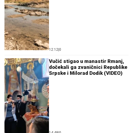
12:12
|
0
Vučić stigao u manastir Rmanj,
dočekali ga zvaničnici Republike
Srpske i Milorad Dodik (VIDEO)
14:48
|
0