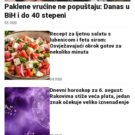
Paklene vrućine ne popuštaju: Danas u
BiH i do 40 stepeni
05:30
|
0
Recept za ljetnu salatu s
lubenicom i feta sirom:
Osvježavajući obrok gotov za
nekoliko minuta
04:00
|
0
Dnevni horoskop za 6. avgust:
Rakovima stiže veća plata, jedan
znak očekuje veliko iznenađenje