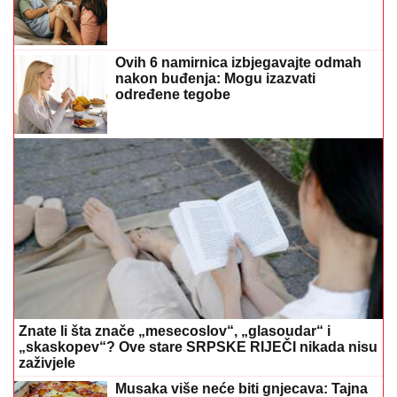
Ovih 6 namirnica izbjegavajte odmah
nakon buđenja: Mogu izazvati
određene tegobe
Znate li šta znače „mesecoslov“, „glasoudar“ i
„skaskopev“? Ove stare SRPSKE RIJEČI nikada nisu
zaživjele
Musaka više neće biti gnjecava: Tajna