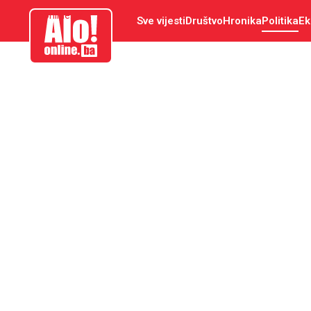
aloonline.ba
Sve vijesti
Društvo
Hronika
Politika
Ek