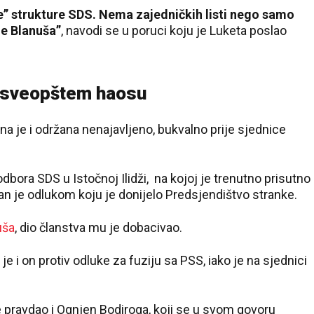
are” strukture SDS. Nema zajedničkih listi nego samo
je Blanuša”
, navodi se u poruci koju je Luketa poslao
20 °C
Pale
u sveopštem haosu
 je i održana nenajavljeno, bukvalno prije sjednice
bora SDS u Istočnoj Ilidži, na kojoj je trenutno prisutno
jan je odlukom koju je donijelo Predsjendištvo stranke.
uša
, dio članstva mu je dobacivao.
je i on protiv odluke za fuziju sa PSS, iako je na sjednici
e pravdao i Ognjen Bodiroga, koji se u svom govoru