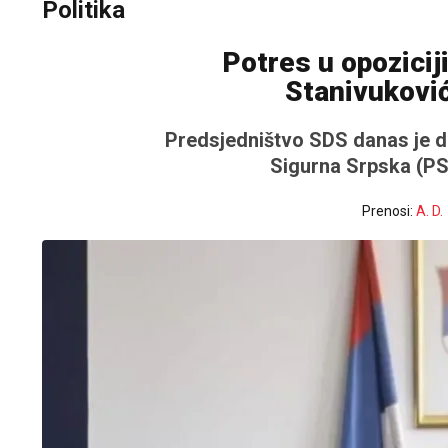
Politika
Potres u opozicij
Stanivukovi
Predsjedništvo SDS danas je d
Sigurna Srpska (PSS
Prenosi:
A. D.