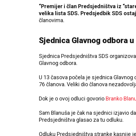
“Premijer i član Predsjedništva iz “st
velika lista SDS. Predsjedbik SDS osta
članovima.
Sjednica Glavnog odbora 
Sjednica Predsjedništva SDS organizovana
Glavnog odbora.
U 13 časova počela je sjednica Glavnog od
76 članova. Veliki dio članova nezadovol
Dok je o ovoj odluci govorio
Branko Blan
Sam Blanuša je čak na sjednici izjavio da 
Predsjedništva glasao za tu odluku.
Odluku Predsjedništva stranke kasnije j