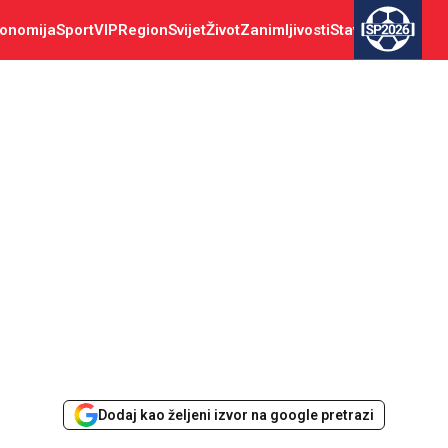
onomija
Sport
VIP
Region
Svijet
Život
Zanimljivosti
Stav
SP2026
Dodaj kao željeni izvor na google pretrazi