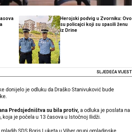
časova
Herojski podvig u Zvorniku: Ovo
ča
su policajci koji su spasili ženu
iz Drine
SLJEDEĆA VIJEST
e donijelo je odluku da Draško Stanivuković bude
ke.
lana Predsjedništva su bila protiv,
a odluka je poslata na
koja je počela u 13 časova u Istočnoj Ilidži.
k mladih SDS Boris Luketa u Viber grupi omladinske