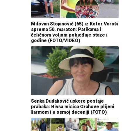
Milovan Stojanović (65) iz Kotor Varoši
sprema 50. maraton: Patikama i
čeličnom voljom pobjeđuje staze i
godine (FOTO/VIDEO)
Senka Dudaković uskoro postaje
prabaka: Bivša misica Orahove plijeni
šarmom i u osmoj deceniji (FOTO)