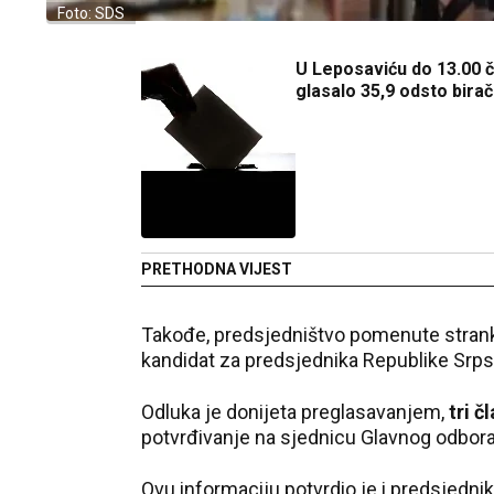
Foto: SDS
U Leposaviću do 13.00 
glasalo 35,9 odsto bira
PRETHODNA VIJEST
Takođe, predsjedništvo pomenute strank
kandidat za predsjednika Republike Srps
Odluka je donijeta preglasavanjem,
tri č
potvrđivanje na sjednicu Glavnog odbora, 
Ovu informaciju potvrdio je i predsjedni