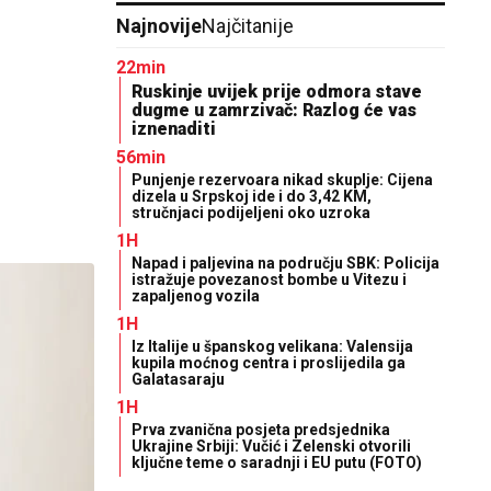
Najnovije
Najčitanije
22min
Ruskinje uvijek prije odmora stave
dugme u zamrzivač: Razlog će vas
iznenaditi
56min
Punjenje rezervoara nikad skuplje: Cijena
dizela u Srpskoj ide i do 3,42 KM,
stručnjaci podijeljeni oko uzroka
1H
Napad i paljevina na području SBK: Policija
istražuje povezanost bombe u Vitezu i
zapaljenog vozila
1H
Iz Italije u španskog velikana: Valensija
kupila moćnog centra i proslijedila ga
Galatasaraju
1H
Prva zvanična posjeta predsjednika
Ukrajine Srbiji: Vučić i Zelenski otvorili
ključne teme o saradnji i EU putu (FOTO)