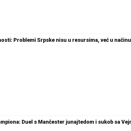
27 °C
Pale
nosti: Problemi Srpske nisu u resursima, već u načinu 
 šampiona: Duel s Mančester junajtedom i sukob sa Ve