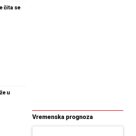
e čita se
že u
Vremenska prognoza