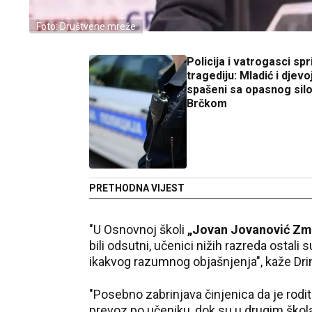
Foto: Društvene mreže
Policija i vatrogasci spri
tragediju: Mladić i djevo
spašeni sa opasnog sil
Brčkom
PRETHODNA VIJEST
"U Osnovnoj školi
„Jovan Jovanović Zm
bili odsutni, učenici nižih razreda ostali 
ikakvog razumnog objašnjenja", kaže Drin
"Posebno zabrinjava činjenica da je rod
prevoz po učeniku, dok su u drugim škola