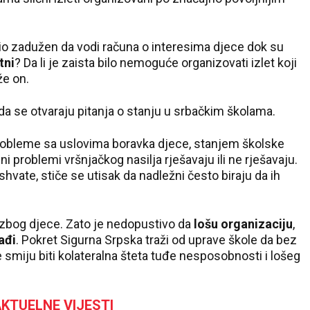
 bio zadužen da vodi računa o interesima djece dok su
tni
? Da li je zaista bilo nemoguće organizovati izlet koji
že on.
da se otvaraju pitanja o stanju u srbačkim školama.
probleme sa uslovima boravka djece, stanjem školske
ni problemi vršnjačkog nasilja rješavaju ili ne rješavaju.
vate, stiče se utisak da nadležni često biraju da ih
 zbog djece. Zato je nedopustivo da
lošu organizaciju
,
ađi
. Pokret Sigurna Srpska traži od uprave škole da bez
smiju biti kolateralna šteta tuđe nesposobnosti i lošeg
KTUELNE VIJESTI