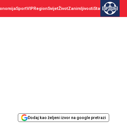
onomija
Sport
VIP
Region
Svijet
Život
Zanimljivosti
Stav
SP2026
Dodaj kao željeni izvor na google pretrazi