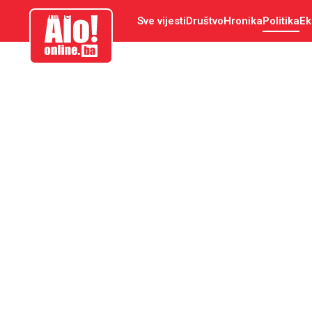
aloonline.ba
Sve vijesti
Društvo
Hronika
Politika
Ek