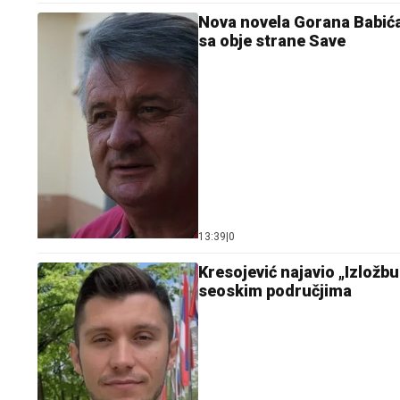
Nova novela Gorana Babića z
sa obje strane Save
13:39
|
0
Kresojević najavio „Izložb
seoskim područjima