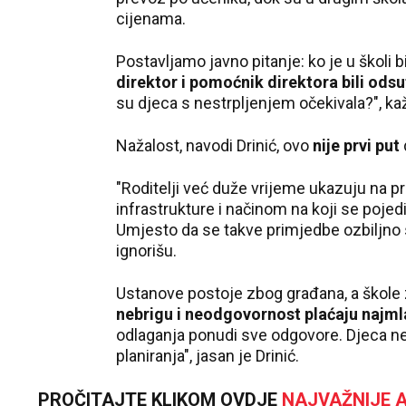
cijenama.
Postavljamo javno pitanje: ko je u školi
direktor i pomoćnik direktora bili odsu
su djeca s nestrpljenjem očekivala?", ka
Nažalost, navodi Drinić, ovo
nije prvi put
"Roditelji već duže vrijeme ukazuju na 
infrastrukture i načinom na koji se pojedi
Umjesto da se takve primjedbe ozbiljno sh
ignorišu.
Ustanove postoje zbog građana, a škole
nebrigu i neodgovornost plaćaju najml
odlaganja ponudi sve odgovore. Djeca ne 
planiranja", jasan je Drinić.
PROČITAJTE KLIKOM OVDJE
NAJVAŽNIJE A