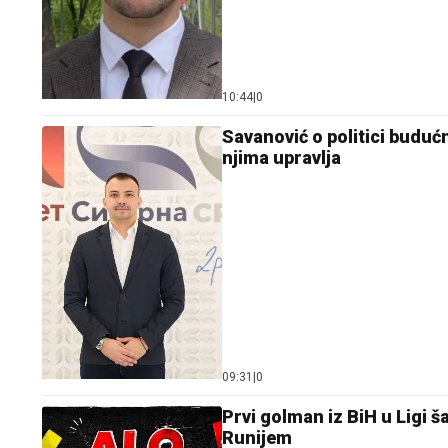
10:44
|
0
Savanović o politici buduć
njima upravlja
09:31
|
0
Prvi golman iz BiH u Ligi
Runijem