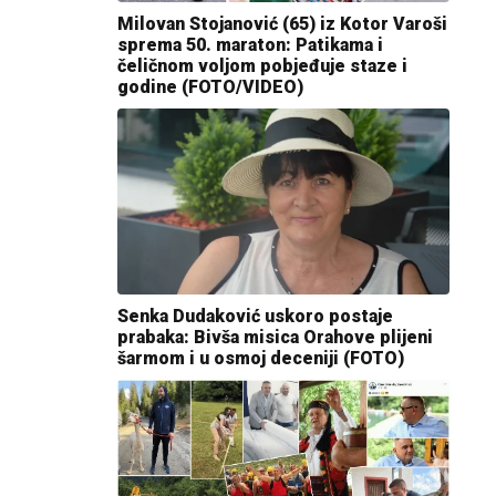
Milovan Stojanović (65) iz Kotor Varoši
sprema 50. maraton: Patikama i
čeličnom voljom pobjeđuje staze i
godine (FOTO/VIDEO)
Senka Dudaković uskoro postaje
prabaka: Bivša misica Orahove plijeni
šarmom i u osmoj deceniji (FOTO)