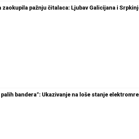
aokupila pažnju čitalaca: Ljubav Galicijana i Srpkinj
u palih bandera“: Ukazivanje na loše stanje elektromre