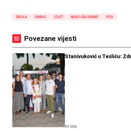
ŠKOLA
SRBAC
IZLET
NEBOJŠA DRINIĆ
PSS
Povezane vijesti
Stanivuković u Tesliću: Zdr
09:35
|
0