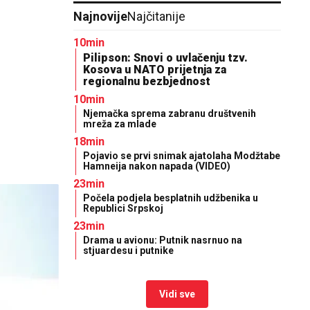
Najnovije
Najčitanije
10min
Pilipson: Snovi o uvlačenju tzv.
Kosova u NATO prijetnja za
regionalnu bezbjednost
10min
Njemačka sprema zabranu društvenih
mreža za mlade
18min
Pojavio se prvi snimak ajatolaha Modžtabe
Hamneija nakon napada (VIDEO)
23min
Počela podjela besplatnih udžbenika u
Republici Srpskoj
23min
Drama u avionu: Putnik nasrnuo na
stjuardesu i putnike
Vidi sve