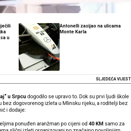
ječili
Antonelli zasijao na ulicama
jka
Monte Karla
osa u
SLJEDEĆA VIJEST
aj“ u Srpcu
dogodilo se upravo to. Dok su prvi ljudi škole
su bez dogovorenog izleta u Mlinsku rijeku, a roditelji bez
ić i dodaje:
iteljima ponuđen aranžman po cijeni od
40 KM
samo za
ma slični izleti organizovani po značajno povoljnijim