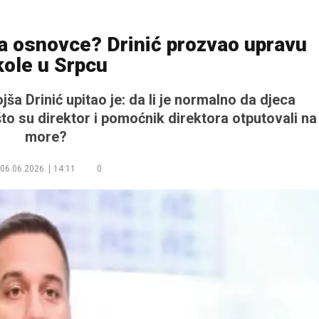
za osnovce? Drinić prozvao upravu
kole u Srpcu
ša Drinić upitao je: da li je normalno da djeca
što su direktor i pomoćnik direktora otputovali na
more?
06.06.2026.
14:11
0