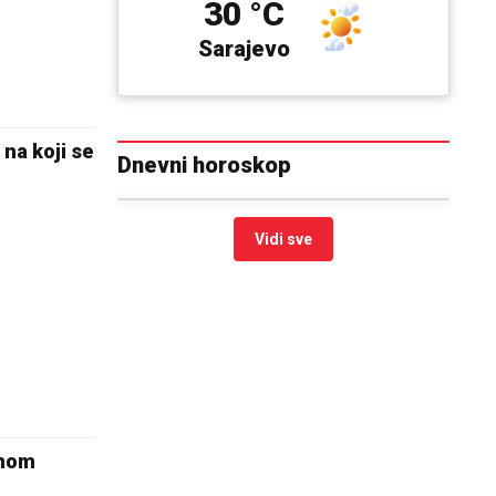
30 °C
Sarajevo
na koji se
Dnevni horoskop
Vidi sve
jnom