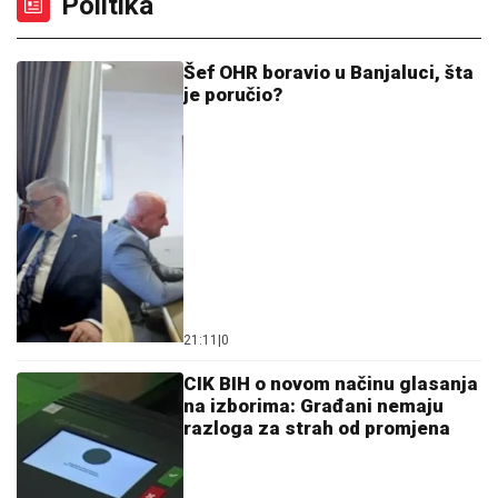
Politika
Šef OHR boravio u Banjaluci, šta
je poručio?
21:11
|
0
CIK BIH o novom načinu glasanja
na izborima: Građani nemaju
razloga za strah od promjena