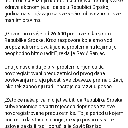
jedna od najvažnijih kategorija društva i temelj svake
zdrave ekonomije, ali da se u Republici Srpskoj
godinama suočavaju sa sve većim obavezama i sve
manjim pravima.
„Govorimo o više od
26.500
preduzetnika širom
Republike Srpske. Kroz razgovore koje smo vodili
prepoznali smo dva ključna problema na kojima je
neophodno hitno raditi“, rekla je Savić Banjac.
Ona je navela da je prvi problem činjenica da
novoregistrovani preduzetnici od prvog dana
poslovanja moraju plaćati sve obaveze prema državi,
iako tek započinju rad i nastoje da razviju posao.
„Zato će naša prva inicijativa biti da Republika Srpska
subvencioniše prva tri mjeseca doprinosa za sve
novoregistrovane preduzetnike. To je period u kojem
oni treba da stanu na noge, razviju posao i stvore
uslove za dalji rad“, poručila je Savić Banjac.