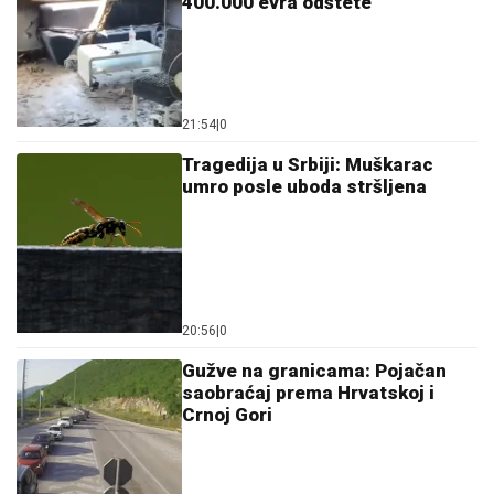
400.000 evra odštete
21:54
|
0
Tragedija u Srbiji: Muškarac
umro posle uboda stršljena
20:56
|
0
Gužve na granicama: Pojačan
saobraćaj prema Hrvatskoj i
Crnoj Gori