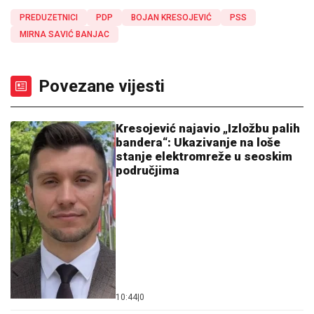
PREDUZETNICI
PDP
BOJAN KRESOJEVIĆ
PSS
MIRNA SAVIĆ BANJAC
Povezane vijesti
Kresojević najavio „Izložbu palih
bandera“: Ukazivanje na loše
stanje elektromreže u seoskim
područjima
10:44
|
0