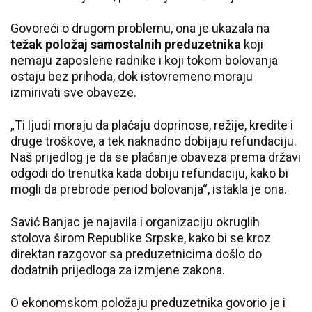
Govoreći o drugom problemu, ona je ukazala na
težak položaj samostalnih preduzetnika
koji
nemaju zaposlene radnike i koji tokom bolovanja
ostaju bez prihoda, dok istovremeno moraju
izmirivati sve obaveze.
„Ti ljudi moraju da plaćaju doprinose, režije, kredite i
druge troškove, a tek naknadno dobijaju refundaciju.
Naš prijedlog je da se plaćanje obaveza prema državi
odgodi do trenutka kada dobiju refundaciju, kako bi
mogli da prebrode period bolovanja“, istakla je ona.
Savić Banjac je najavila i organizaciju okruglih
stolova širom Republike Srpske, kako bi se kroz
direktan razgovor sa preduzetnicima došlo do
dodatnih prijedloga za izmjene zakona.
O ekonomskom položaju preduzetnika govorio je i