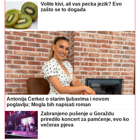
Volite kivi, ali vas pecka jezik? Evo
zašto se to događa
Antonija Čerkez o starim ljubavima i novom
poglavlju: Mogla bih napisati roman
Zabranjeno pušenje u Goraždu
priredilo koncert za pamćenje, evo ko
večeras pjeva