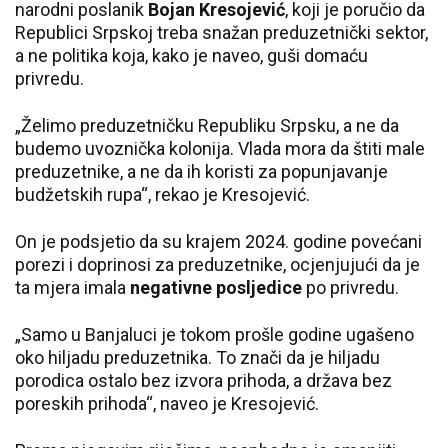
narodni poslanik
Bojan Kresojević
, koji je poručio da
Republici Srpskoj treba snažan preduzetnički sektor,
a ne politika koja, kako je naveo, guši domaću
privredu.
„Želimo preduzetničku Republiku Srpsku, a ne da
budemo uvoznička kolonija. Vlada mora da štiti male
preduzetnike, a ne da ih koristi za popunjavanje
budžetskih rupa“, rekao je Kresojević.
On je podsjetio da su krajem 2024. godine povećani
porezi i doprinosi za preduzetnike, ocjenjujući da je
ta mjera imala
negativne posljedice
po privredu.
„Samo u Banjaluci je tokom prošle godine ugašeno
oko hiljadu preduzetnika. To znači da je hiljadu
porodica ostalo bez izvora prihoda, a država bez
poreskih prihoda“, naveo je Kresojević.