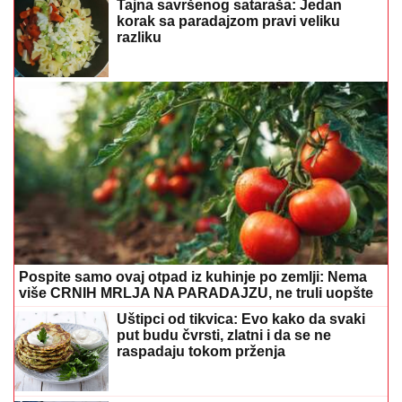
Tajna savršenog sataraša: Jedan
korak sa paradajzom pravi veliku
razliku
Pospite samo ovaj otpad iz kuhinje po zemlji: Nema
više CRNIH MRLJA NA PARADAJZU, ne truli uopšte
Uštipci od tikvica: Evo kako da svaki
put budu čvrsti, zlatni i da se ne
raspadaju tokom prženja