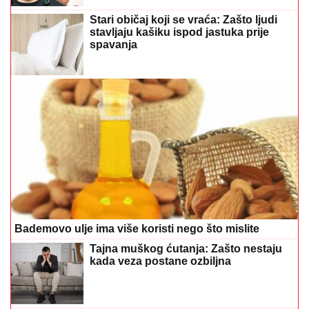
Stari običaj koji se vraća: Zašto ljudi
stavljaju kašiku ispod jastuka prije
spavanja
Bademovo ulje ima više koristi nego što mislite
Tajna muškog ćutanja: Zašto nestaju
kada veza postane ozbiljna