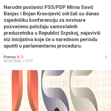
Narodni poslanici PSS/PDP Mirna Savić
Banjac i Bojan Kresojević održali su danas
zajedničku konferenciju za novinare
posvećenu položaju samostalnih
preduzetnika u Republici Srpskoj, najavivši
niz inicijativa koje će u narednom periodu
uputiti u parlamentarnu proceduru.
Prenosi:
A. D.
0
05.06.2026.
13:31