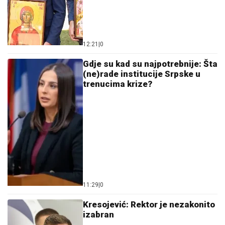
12:21
|
0
Gdje su kad su najpotrebnije: Šta
(ne)rade institucije Srpske u
trenucima krize?
11:29
|
0
Kresojević: Rektor je nezakonito
izabran