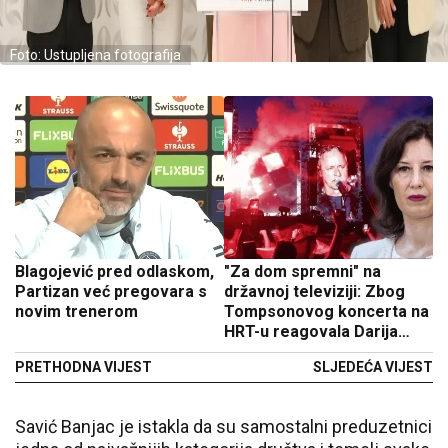
Foto: Ustupljena fotografija
Blagojević pred odlaskom,
"Za dom spremni" na
Partizan već pregovara s
državnoj televiziji: Zbog
novim trenerom
Tompsonovog koncerta na
HRT-u reagovala Darija
Orešković
PRETHODNA VIJEST
SLJEDEĆA VIJEST
Savić Banjac je istakla da su samostalni preduzetnici