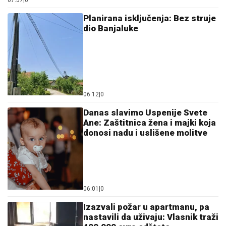
07:57
|
0
Planirana isključenja: Bez struje
dio Banjaluke
06:12
|
0
Danas slavimo Uspenije Svete
Ane: Zaštitnica žena i majki koja
donosi nadu i uslišene molitve
06:01
|
0
Izazvali požar u apartmanu, pa
nastavili da uživaju: Vlasnik traži