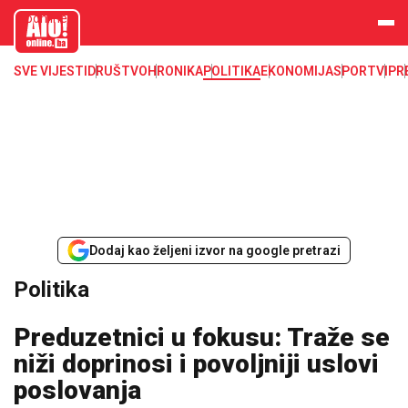
aloonline.b
a
SVE VIJESTI
DRUŠTVO
HRONIKA
POLITIKA
EKONOMIJA
SPORT
VIP
R
Dodaj kao željeni izvor na google pretrazi
Politika
Preduzetnici u fokusu: Traže se
niži doprinosi i povoljniji uslovi
poslovanja