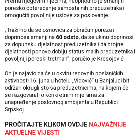
Prema njegovim riječima, neophodno je smanjiti
poresko opterećenje samostalnih preduzetnika i
omogućiti povoljnije uslove za poslovanje.
„Tražimo da se osnovica za obračun poreza i
doprinosa smanji na
60 odsto
, da se ukinu doprinosi
za dopunsku djelatnost preduzetnika i da brojne
djelatnosti ponovo dobiju status malih preduzetnika i
povoljniji poreski tretman“, poručio je Kresojević.
On je najavio da će u okviru redovnih poslaničkih
aktivnosti 16. juna u hotelu „Vidović“ u Banjaluci biti
održan okrugli sto sa preduzetnicima, na kojem će
se razgovarati o konkretnim mjerama za
unapređenje poslovnog ambijenta u Republici
Srpskoj.
PROČITAJTE KLIKOM OVDJE
NAJVAŽNIJE
AKTUELNE VIJESTI