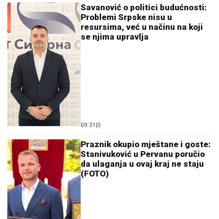
Savanović o politici budućnosti:
Problemi Srpske nisu u
resursima, već u načinu na koji
se njima upravlja
09:31
|
0
Praznik okupio mještane i goste:
Stanivuković u Pervanu poručio
da ulaganja u ovaj kraj ne staju
(FOTO)