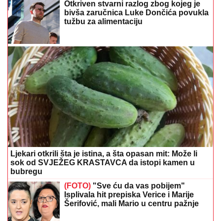
Otkriven stvarni razlog zbog kojeg je
bivša zaručnica Luke Dončića povukla
tužbu za alimentaciju
Ljekari otkrili šta je istina, a šta opasan mit: Može li
sok od SVJEŽEG KRASTAVCA da istopi kamen u
bubregu
(FOTO)
"Sve ću da vas pobijem"
Isplivala hit prepiska Verice i Marije
Šerifović, mali Mario u centru pažnje