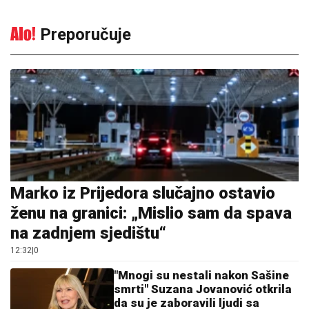
Preporučuje
Marko iz Prijedora slučajno ostavio
ženu na granici: „Mislio sam da spava
na zadnjem sjedištu“
12:32
|
0
"Mnogi su nestali nakon Sašine
smrti" Suzana Jovanović otkrila
da su je zaboravili ljudi sa