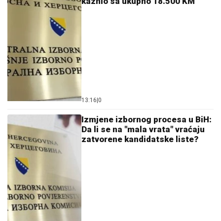
kaznio sa ukupno 18.500 KM
13:16
|
0
Izmjene izbornog procesa u BiH:
Da li se na "mala vrata" vraćaju
zatvorene kandidatske liste?