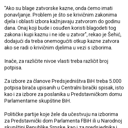
"Ako su blage zatvorske kazne, onda ćemo imati
ponavljanje. Problem je što se krivičnim zakonima
djela i oblasti izbora kažnjavaju zatvorom do godinu
dana. Onaj koji bude i osuđen koristi blagodeti tog
zakona i kupi kaznu i ne ide u zatvor", rekao je Šehić,
dodajući da treba onemogućiti otkup kazne zatvora
ako se radi o krivičnim djelima u vezi s izborima.
Inače, za različite nivoe vlasti treba različit broj
potpisa.
Za izbore za članove Predsjedništva BiH treba 5.000
potpisa birača upisanih u Centralni birački spisak, isto
kao i za izbore za poslanika u Predstavničkom domu
Parlamentarne skupštine BiH.
Političke partije koje žele da učestvuju na izborima
za Predstavnički dom Parlamenta FBiH ili u Narodnoj
skupštini Republike Srpske, kao i za predsjednika i