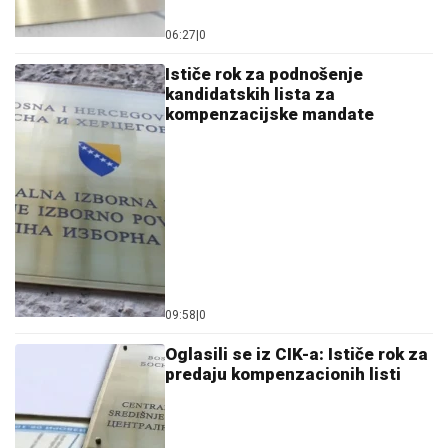
06:27
|
0
Ističe rok za podnošenje
kandidatskih lista za
kompenzacijske mandate
09:58
|
0
Oglasili se iz CIK-a: Ističe rok za
predaju kompenzacionih listi