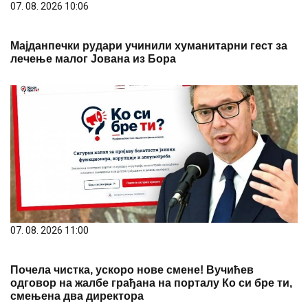
07. 08. 2026 10:06
Мајданпечки рудари учинили хуманитарни гест за
лечење малог Јована из Бора
07. 08. 2026 11:00
Почела чистка, ускоро нове смене! Вучићев
одговор на жалбе грађана на порталу Ко си бре ти,
смењена два директора