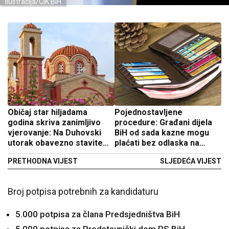
Ilustracija/CIK BiH
Običaj star hiljadama
Pojednostavljene
godina skriva zanimljivo
procedure: Građani dijela
vjerovanje: Na Duhovski
BiH od sada kazne mogu
utorak obavezno stavite
plaćati bez odlaska na
ovo u džep
šalter
PRETHODNA VIJEST
SLJEDEĆA VIJEST
Broj potpisa potrebnih za kandidaturu
5.000 potpisa za člana Predsjedništva BiH