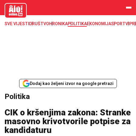
aloonline.b
a
SVE VIJESTI
DRUŠTVO
HRONIKA
POLITIKA
EKONOMIJA
SPORT
VIP
R
Dodaj kao željeni izvor na google pretrazi
Politika
CIK o kršenjima zakona: Stranke
masovno krivotvorile potpise za
kandidaturu