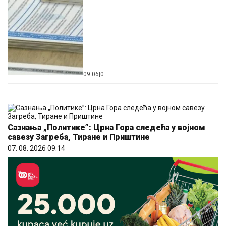
09:06
|
0
Сазнања „Политике”: Црна Гора следећа у војном
савезу Загреба, Тиране и Приштине
07. 08. 2026 09:14