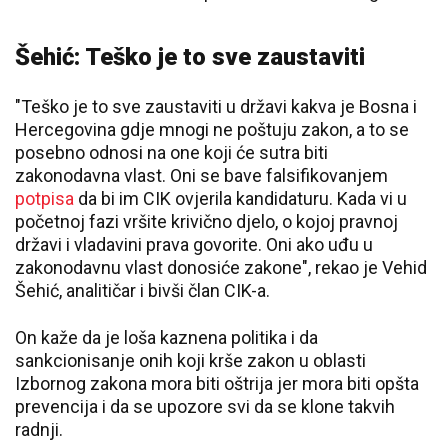
Šehić: Teško je to sve zaustaviti
"Teško je to sve zaustaviti u državi kakva je Bosna i
Hercegovina gdje mnogi ne poštuju zakon, a to se
posebno odnosi na one koji će sutra biti
zakonodavna vlast. Oni se bave falsifikovanjem
potpisa
da bi im CIK ovjerila kandidaturu. Kada vi u
početnoj fazi vršite krivično djelo, o kojoj pravnoj
državi i vladavini prava govorite. Oni ako uđu u
zakonodavnu vlast donosiće zakone", rekao je Vehid
Šehić, analitičar i bivši član CIK-a.
On kaže da je loša kaznena politika i da
sankcionisanje onih koji krše zakon u oblasti
Izbornog zakona mora biti oštrija jer mora biti opšta
prevencija i da se upozore svi da se klone takvih
radnji.