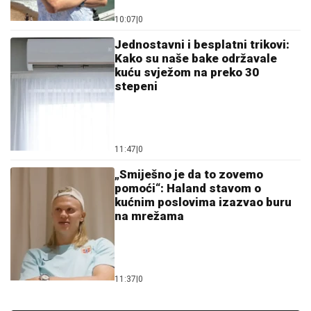
10:07
|
0
Jednostavni i besplatni trikovi:
Kako su naše bake održavale
kuću svježom na preko 30
stepeni
11:47
|
0
„Smiješno je da to zovemo
pomoći“: Haland stavom o
kućnim poslovima izazvao buru
na mrežama
11:37
|
0