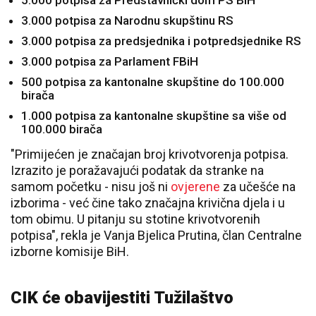
5.000 potpisa za Predstavnički dom PS BiH
3.000 potpisa za Narodnu skupštinu RS
3.000 potpisa za predsjednika i potpredsjednike RS
3.000 potpisa za Parlament FBiH
500 potpisa za kantonalne skupštine do 100.000
birača
1.000 potpisa za kantonalne skupštine sa više od
100.000 birača
"Primijećen je značajan broj krivotvorenja potpisa.
Izrazito je poražavajući podatak da stranke na
samom početku - nisu još ni
ovjerene
za učešće na
izborima - već čine tako značajna krivična djela i u
tom obimu. U pitanju su stotine krivotvorenih
potpisa", rekla je Vanja Bjelica Prutina, član Centralne
izborne komisije BiH.
CIK će obavijestiti Tužilaštvo