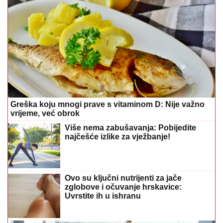
Greška koju mnogi prave s vitaminom D: Nije važno
vrijeme, već obrok
Više nema zabušavanja: Pobijedite
najčešće izlike za vježbanje!
Ovo su ključni nutrijenti za jače
zglobove i očuvanje hrskavice:
Uvrstite ih u ishranu