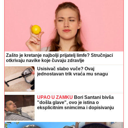
Zašto je kretanje najbolji prijatelj limfe? Stručnjaci
otkrivaju navike koje čuvaju zdravlje
Usisivač slabo vuče? Ovaj
jednostavan trik vraća mu snagu
UPAO U ZAMKU
Bori Santani bivša
"došla glave", ovo je istina o
eksplicitnim snimcima i dopisivanju