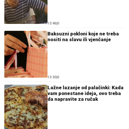
13:46
|
0
Baksuzni pokloni koje ne treba
nositi na slavu ili vjenčanje
13:30
|
0
Lažne lazanje od palačinki: Kada
vam ponestane ideja, ovo treba
da napravite za ručak