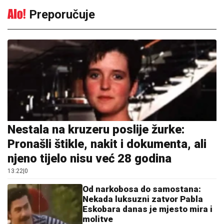
Preporučuje
Nestala na kruzeru poslije žurke:
Pronašli štikle, nakit i dokumenta, ali
njeno tijelo nisu već 28 godina
13:22
|
0
Od narkobosa do samostana:
Nekada luksuzni zatvor Pabla
Eskobara danas je mjesto mira i
molitve