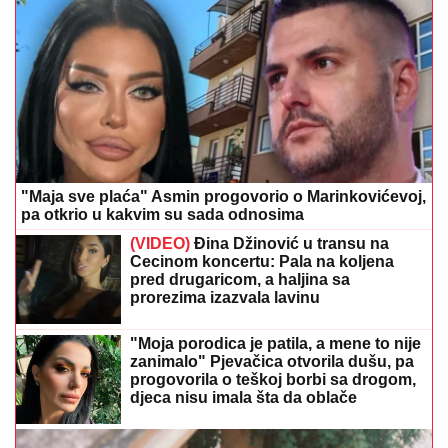
"Maja sve plaća" Asmin progovorio o Marinkovićevoj,
pa otkrio u kakvim su sada odnosima
(VIDEO)
Đina Džinović u transu na
Cecinom koncertu: Pala na koljena
pred drugaricom, a haljina sa
prorezima izazvala lavinu
"Moja porodica je patila, a mene to nije
zanimalo" Pjevačica otvorila dušu, pa
progovorila o teškoj borbi sa drogom,
djeca nisu imala šta da oblače