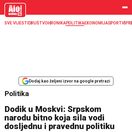
aloonline.b
a
SVE VIJESTI
DRUŠTVO
HRONIKA
POLITIKA
EKONOMIJA
SPORT
VIP
R
Dodaj kao željeni izvor na google pretrazi
Politika
Dodik u Moskvi: Srpskom
narodu bitno koja sila vodi
dosljednu i pravednu politiku