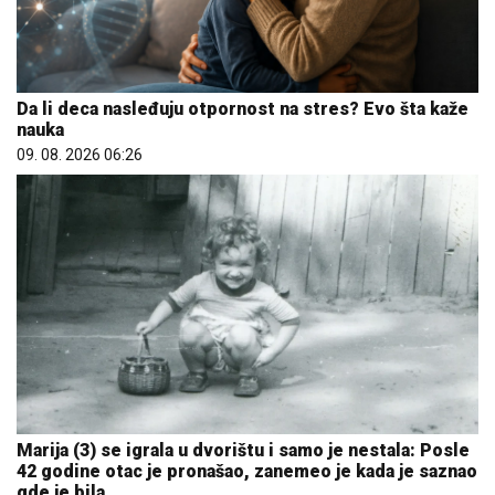
Da li deca nasleđuju otpornost na stres? Evo šta kaže
nauka
09. 08. 2026 06:26
Marija (3) se igrala u dvorištu i samo je nestala: Posle
42 godine otac je pronašao, zanemeo je kada je saznao
gde je bila