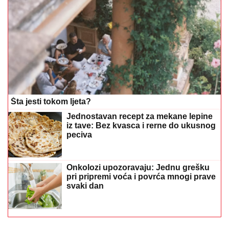
Šta jesti tokom ljeta?
Jednostavan recept za mekane lepine
iz tave: Bez kvasca i rerne do ukusnog
peciva
Onkolozi upozoravaju: Jednu grešku
pri pripremi voća i povrća mnogi prave
svaki dan