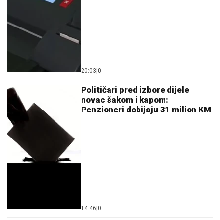
20:03
|
0
Političari pred izbore dijele
novac šakom i kapom:
Penzioneri dobijaju 31 milion KM
14:46
|
0