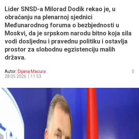
Lider SNSD-a Milorad Dodik rekao je, u
obraćanju na plenarnoj sjednici
Međunarodnog foruma o bezbjednosti u
Moskvi, da je srpskom narodu bitno koja sila
vodi dosljednu i pravednu politiku i ostavlja
prostor za slobodnu egzistenciju malih
država.
Autor:
Dijana Macura
0
28.05.2026.
11:53