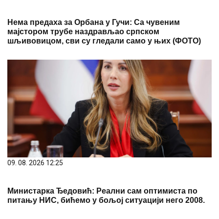
Нема предаха за Орбана у Гучи: Са чувеним
мајстором трубе наздрављао српском
шљивовицом, сви су гледали само у њих (ФОТО)
09. 08. 2026 12:25
Министарка Ђедовић: Реални сам оптимиста по
питању НИС, бићемо у бољој ситуацији него 2008.