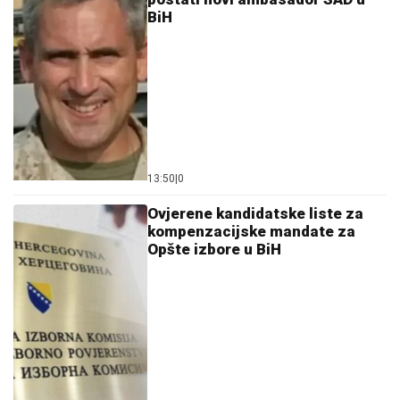
BiH
13:50
|
0
Ovjerene kandidatske liste za
kompenzacijske mandate za
Opšte izbore u BiH