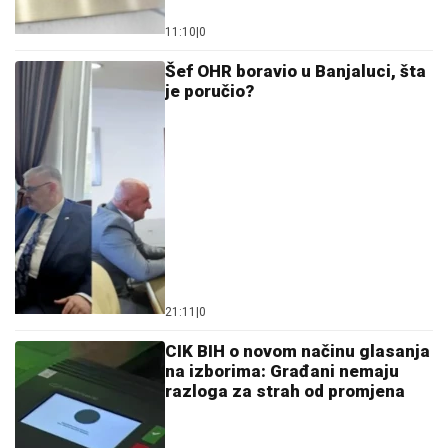
11:10
|
0
Šef OHR boravio u Banjaluci, šta
je poručio?
21:11
|
0
CIK BIH o novom načinu glasanja
na izborima: Građani nemaju
razloga za strah od promjena