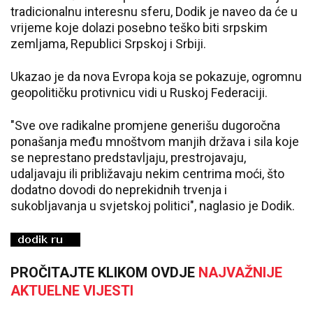
tradicionalnu interesnu sferu, Dodik je naveo da će u
vrijeme koje dolazi posebno teško biti srpskim
zemljama, Republici Srpskoj i Srbiji.
Ukazao je da nova Evropa koja se pokazuje, ogromnu
geopolitičku protivnicu vidi u Ruskoj Federaciji.
"Sve ove radikalne promjene generišu dugoročna
ponašanja među mnoštvom manjih država i sila koje
se neprestano predstavljaju, prestrojavaju,
udaljavaju ili približavaju nekim centrima moći, što
dodatno dovodi do neprekidnih trvenja i
sukobljavanja u svjetskoj politici", naglasio je Dodik.
PROČITAJTE KLIKOM OVDJE
NAJVAŽNIJE
AKTUELNE VIJESTI