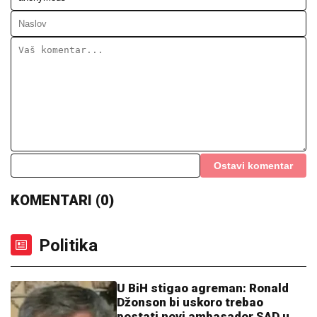
Ostavi komentar
KOMENTARI (0)
Politika
U BiH stigao agreman: Ronald
Džonson bi uskoro trebao
postati novi ambasador SAD u