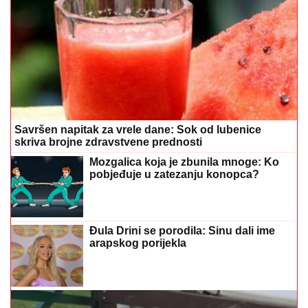
Savršen napitak za vrele dane: Sok od lubenice
skriva brojne zdravstvene prednosti
Mozgalica koja je zbunila mnoge: Ko
pobjeđuje u zatezanju konopca?
Đula Drini se porodila: Sinu dali ime
arapskog porijekla