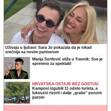
Uživaju u ljubavi: Sara Jo pokazala da je nikad
srećnija sa novim partnerom
Marija Šerifović stiže u Travnik: Sve je
spremno za spektakl
HRVATSKA OSTAJE BEZ GOSTIJU
Kampovi izgubili 11 odsto turista, a
luksuzni rizorti i dalje „grabe“ punom
parom