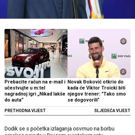
Prebacite račun na e-mail i
Novak Đoković otkrio do
učestvujte u m:tel
kada će Viktor Troicki biti
nagradnoj igri „Nikad lakše
njegov trener: "Tako smo
do auta”
se dogovorili"
PRETHODNA VIJEST
SLJEDEĆA VIJEST
Dodik se s početka izlaganja osvrnuo na borbu