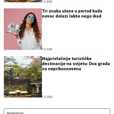
13:39
|
0
Tri znaka ulaze u period kada
novac dolazi lakše nego ikad
13:23
|
0
Najprivlačnije turističke
destinacije na svijetu: Dva grada
su neprikosnovena
13:26
|
0