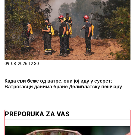
09. 08. 2026 12:30
Када сви беже од ватре, они јој иду у сусрет:
Ватрогасци данима бране Делиблатску пешчару
PREPORUKA ZA VAS