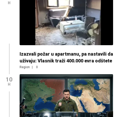
H
Izazvali požar u apartmanu, pa nastavili da
uživaju: Vlasnik traži 400.000 evra odštete
Region
|
0
10
H