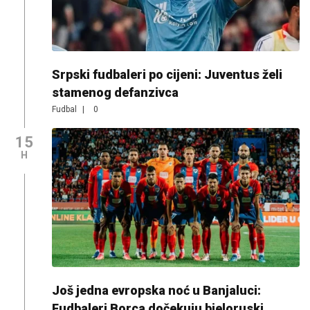
Srpski fudbaleri po cijeni: Juventus želi
stamenog defanzivca
Fudbal
|
0
15
H
Još jedna evropska noć u Banjaluci:
Fudbaleri Borca dočekuju bjeloruski