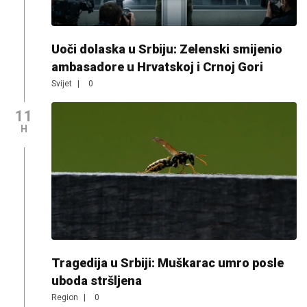
Uoči dolaska u Srbiju: Zelenski smijenio
ambasadore u Hrvatskoj i Crnoj Gori
Svijet
|
0
11
H
Tragedija u Srbiji: Muškarac umro posle
uboda stršljena
Region
|
0