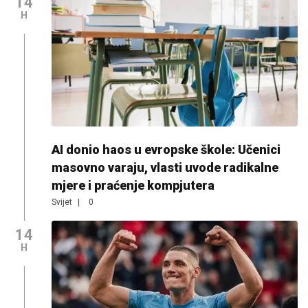
14
H
AI donio haos u evropske škole: Učenici
masovno varaju, vlasti uvode radikalne
mjere i praćenje kompjutera
Svijet
|
0
14
H