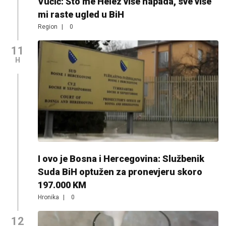
Vučić: Što me Helez više napada, sve više
mi raste ugled u BiH
Region
|
0
11
H
I ovo je Bosna i Hercegovina: Službenik
Suda BiH optužen za pronevjeru skoro
197.000 KM
Hronika
|
0
12