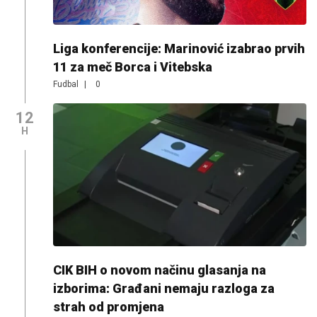
Liga konferencije: Marinović izabrao prvih
11 za meč Borca i Vitebska
Fudbal
|
0
12
H
CIK BIH o novom načinu glasanja na
izborima: Građani nemaju razloga za
strah od promjena