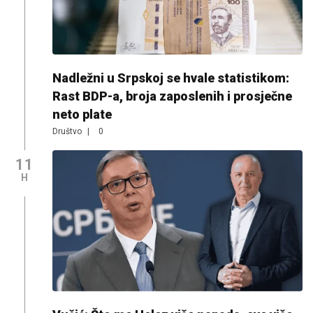
Nadležni u Srpskoj se hvale statistikom:
Rast BDP-a, broja zaposlenih i prosječne
neto plate
Društvo
|
0
11
H