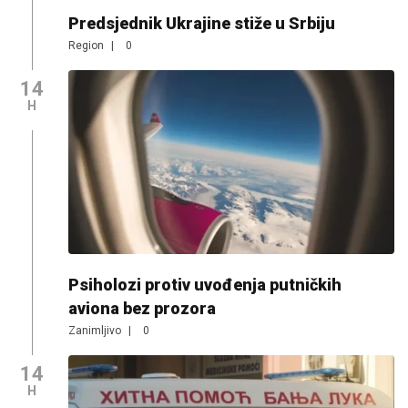
Predsjednik Ukrajine stiže u Srbiju
Region
|
0
14
H
Psiholozi protiv uvođenja putničkih
aviona bez prozora
Zanimljivo
|
0
14
H