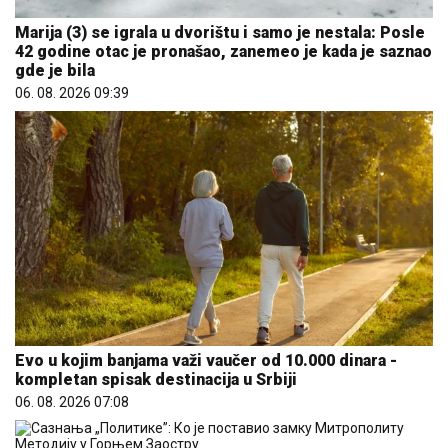
Marija (3) se igrala u dvorištu i samo je nestala: Posle
42 godine otac je pronašao, zanemeo je kada je saznao
gde je bila
06. 08. 2026 09:39
Evo u kojim banjama važi vaučer od 10.000 dinara -
kompletan spisak destinacija u Srbiji
06. 08. 2026 07:08