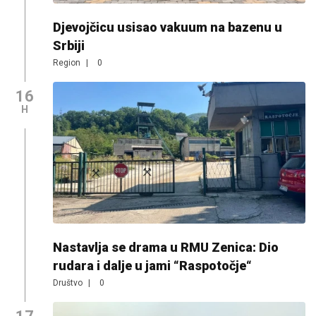
Djevojčicu usisao vakuum na bazenu u
Srbiji
Region
|
0
16
H
Nastavlja se drama u RMU Zenica: Dio
rudara i dalje u jami “Raspotočje“
Društvo
|
0