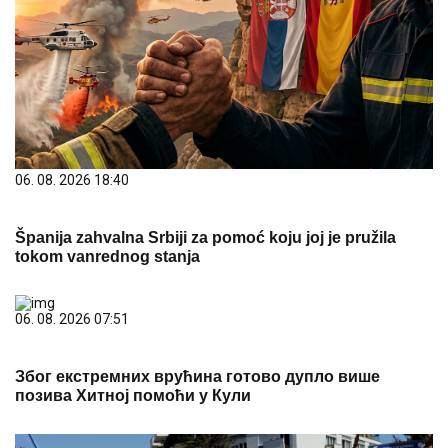
06. 08. 2026 18:40
Španija zahvalna Srbiji za pomoć koju joj je pružila
tokom vanrednog stanja
06. 08. 2026 07:51
Због екстремних врућина готово дупло више
позива Хитној помоћи у Кули