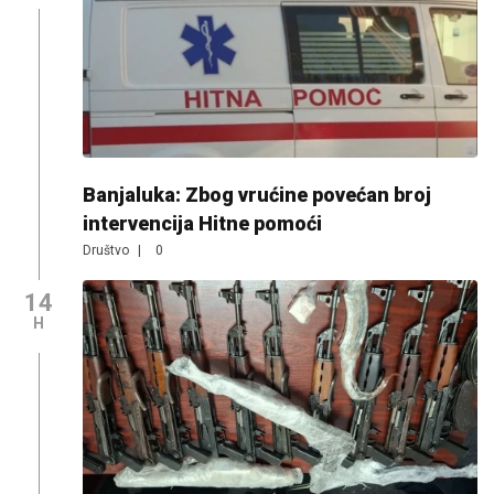
Banjaluka: Zbog vrućine povećan broj
intervencija Hitne pomoći
Društvo
|
0
14
H