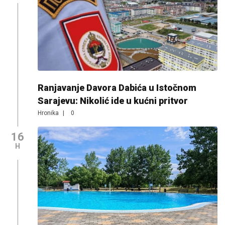
Ranjavanje Davora Dabića u Istočnom
Sarajevu: Nikolić ide u kućni pritvor
Hronika
|
0
16
H