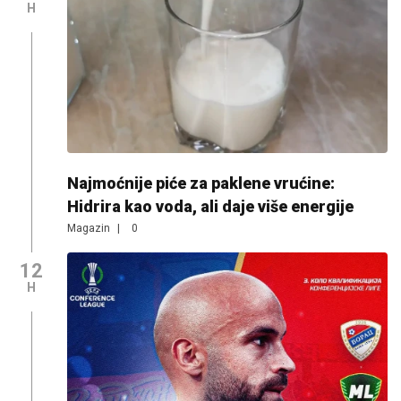
H
Najmoćnije piće za paklene vrućine:
Hidrira kao voda, ali daje više energije
Magazin
|
0
12
H