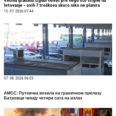
Većina građana izgubi novac pre nego što stigne na
letovanje - ovih 7 troškova skoro niko ne planira
15. 07. 2026 07:44
07. 08. 2026 06:03
АМСС: Путничка возила на граничном прелазу
Батровци чекају четири сата на излаз