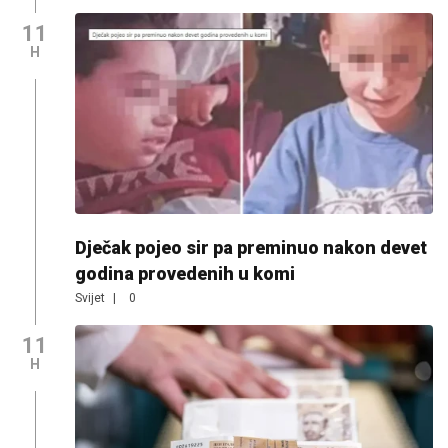
11
H
Dječak pojeo sir pa preminuo nakon devet
godina provedenih u komi
Svijet
|
0
11
H