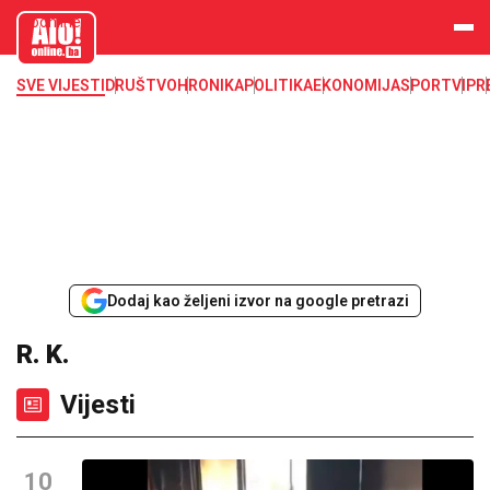
aloonline.b
a
SVE VIJESTI
DRUŠTVO
HRONIKA
POLITIKA
EKONOMIJA
SPORT
VIP
R
Dodaj kao željeni izvor na google pretrazi
R. K.
Vijesti
10