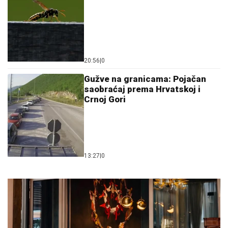
20:56
|
0
Gužve na granicama: Pojačan
saobraćaj prema Hrvatskoj i
Crnoj Gori
13:27
|
0