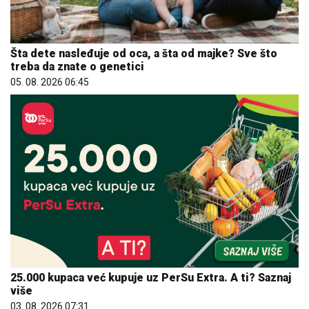
Šta dete nasleđuje od oca, a šta od majke? Sve što
treba da znate o genetici
05. 08. 2026 06:45
25.000 kupaca već kupuje uz PerSu Extra. A ti? Saznaj
više
03. 08. 2026 07:31