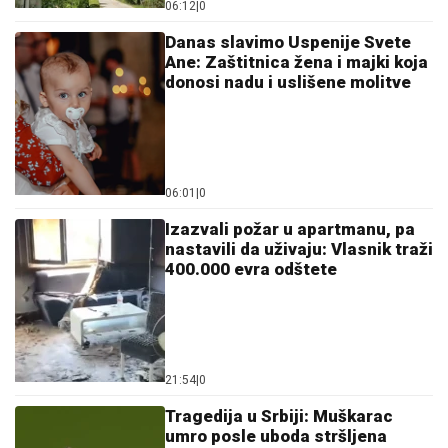
06:12
|
0
Danas slavimo Uspenije Svete
Ane: Zaštitnica žena i majki koja
donosi nadu i uslišene molitve
06:01
|
0
Izazvali požar u apartmanu, pa
nastavili da uživaju: Vlasnik traži
400.000 evra odštete
21:54
|
0
Tragedija u Srbiji: Muškarac
umro posle uboda stršljena