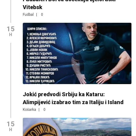
Vitebsk
Fudbal
|
0
15
H
Jokić predvodi Srbiju ka Kataru:
Alimpijević izabrao tim za Italiju i Island
Košarka
|
0
15
H