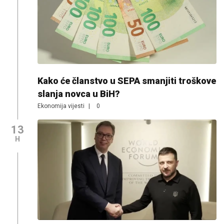
Kako će članstvo u SEPA smanjiti troškove
slanja novca u BiH?
Ekonomija vijesti
|
0
13
H