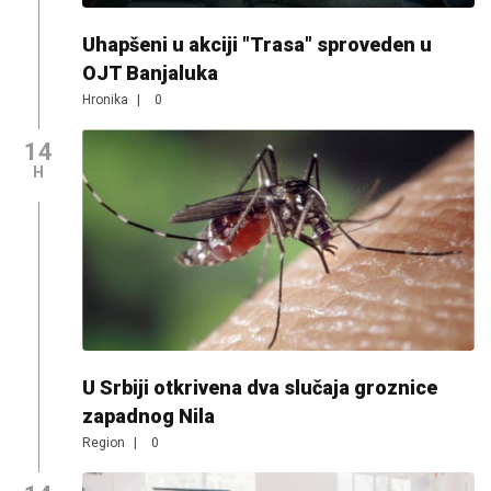
Uhapšeni u akciji "Trasa" sproveden u
OJT Banjaluka
Hronika
|
0
14
H
U Srbiji otkrivena dva slučaja groznice
zapadnog Nila
Region
|
0