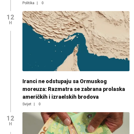
Politika
|
0
12
H
Iranci ne odstupaju sa Ormuskog
moreuza: Razmatra se zabrana prolaska
američkih i izraelskih brodova
Svijet
|
0
12
H