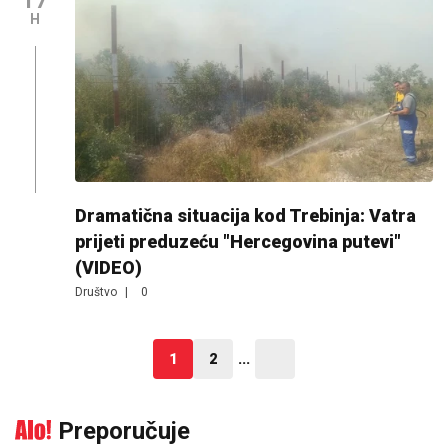
17
H
Dramatična situacija kod Trebinja: Vatra
prijeti preduzeću "Hercegovina putevi"
(VIDEO)
Društvo
|
0
1
2
...
Preporučuje