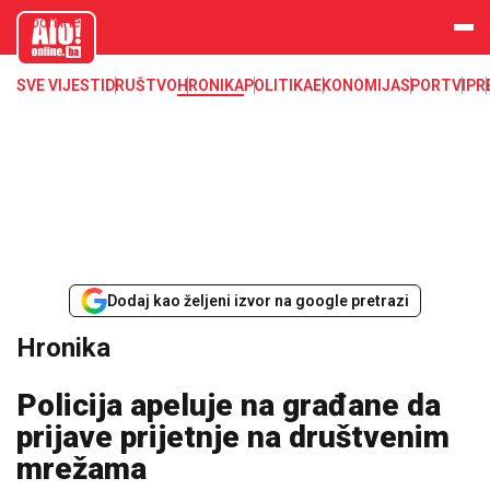
aloonline.b
a
SVE VIJESTI
DRUŠTVO
HRONIKA
POLITIKA
EKONOMIJA
SPORT
VIP
R
Dodaj kao željeni izvor na google pretrazi
Hronika
Policija apeluje na građane da
prijave prijetnje na društvenim
mrežama