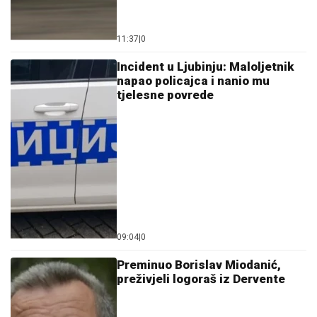
11:37
|
0
Incident u Ljubinju: Maloljetnik
napao policajca i nanio mu
tjelesne povrede
09:04
|
0
Preminuo Borislav Miodanić,
preživjeli logoraš iz Dervente