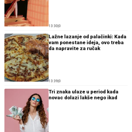
13:30
|
0
Lažne lazanje od palačinki: Kada
vam ponestane ideja, ovo treba
da napravite za ručak
13:39
|
0
Tri znaka ulaze u period kada
novac dolazi lakše nego ikad