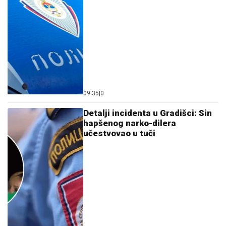
09:35
|
0
Detalji incidenta u Gradišci: Sin
hapšenog narko-dilera
učestvovao u tuči