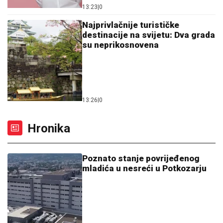
13:23
|
0
Najprivlačnije turističke
destinacije na svijetu: Dva grada
su neprikosnovena
13:26
|
0
Hronika
Poznato stanje povrijeđenog
mladića u nesreći u Potkozarju