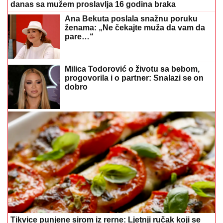
danas sa mužem proslavlja 16 godina braka
Ana Bekuta poslala snažnu poruku
ženama: „Ne čekajte muža da vam da
pare…“
Milica Todorović o životu sa bebom,
progovorila i o partner: Snalazi se on
dobro
Tikvice punjene sirom iz rerne: Ljetnji ručak koji se