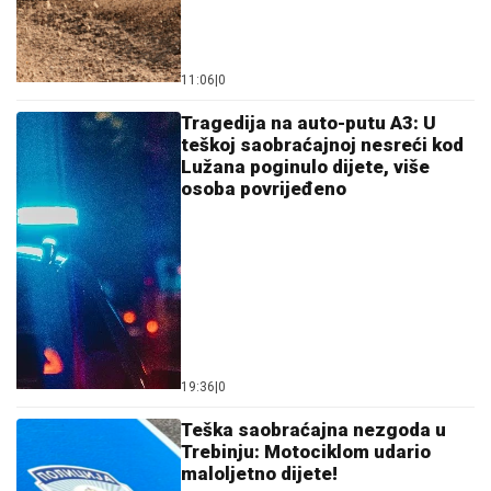
11:06
|
0
Tragedija na auto-putu A3: U
teškoj saobraćajnoj nesreći kod
Lužana poginulo dijete, više
osoba povrijeđeno
19:36
|
0
Teška saobraćajna nezgoda u
Trebinju: Motociklom udario
maloljetno dijete!