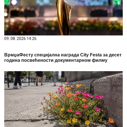
09. 08. 2026 14:26
ВрмџаФесту специјална награда City Festa за десет
година посвећености документарном филму