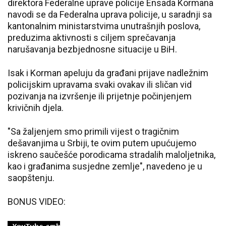
direktora Federalne uprave policije Ensada Kormana
navodi se da Federalna uprava policije, u saradnji sa
kantonalnim ministarstvima unutrašnjih poslova,
preduzima aktivnosti s ciljem sprečavanja
narušavanja bezbjednosne situacije u BiH.
Isak i Korman apeluju da građani prijave nadležnim
policijskim upravama svaki ovakav ili sličan vid
pozivanja na izvršenje ili prijetnje počinjenjem
krivičnih djela.
"Sa žaljenjem smo primili vijest o tragičnim
dešavanjima u Srbiji, te ovim putem upućujemo
iskreno saučešće porodicama stradalih maloljetnika,
kao i građanima susjedne zemlje", navedeno je u
saopštenju.
BONUS VIDEO: