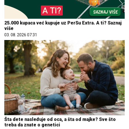
25.000 kupaca već kupuje uz PerSu Extra. A ti? Saznaj
više
03. 08. 2026 07:31
Šta dete nasleđuje od oca, a šta od majke? Sve što
treba da znate o genetici