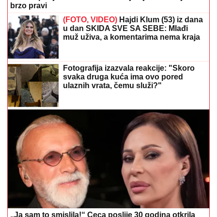
brzo pravi
(FOTO, VIDEO)
Hajdi Klum (53) iz dana
u dan SKIDA SVE SA SEBE: Mlađi
muž uživa, a komentarima nema kraja
Fotografija izazvala reakcije: "Skoro
svaka druga kuća ima ovo pored
ulaznih vrata, čemu služi?"
„Ja sam to smislila!“ Ceca poslije 30 godina otkrila