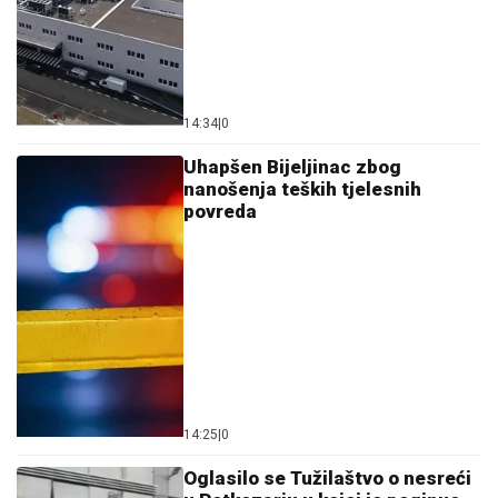
14:34
|
0
Uhapšen Bijeljinac zbog
nanošenja teških tjelesnih
povreda
14:25
|
0
Oglasilo se Tužilaštvo o nesreći