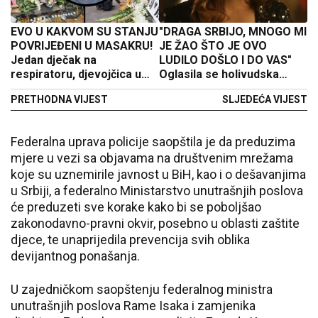
EVO U KAKVOM SU STANJU
"DRAGA SRBIJO, MNOGO MI
POVRIJEĐENI U MASAKRU!
JE ŽAO ŠTO JE OVO
Jedan dječak na
LUDILO DOŠLO I DO VAS"
respiratoru, djevojčica u
Oglasila se holivudska
kritičnom stanju
glumica nakon tragedije na
PRETHODNA VIJEST
SLJEDEĆA VIJEST
Vračaru
Federalna uprava policije saopštila je da preduzima
mjere u vezi sa objavama na društvenim mrežama
koje su uznemirile javnost u BiH, kao i o dešavanjima
u Srbiji, a federalno Ministarstvo unutrašnjih poslova
će preduzeti sve korake kako bi se poboljšao
zakonodavno-pravni okvir, posebno u oblasti zaštite
djece, te unaprijedila prevencija svih oblika
devijantnog ponašanja.
U zajedničkom saopštenju federalnog ministra
unutrašnjih poslova Rame Isaka i zamjenika