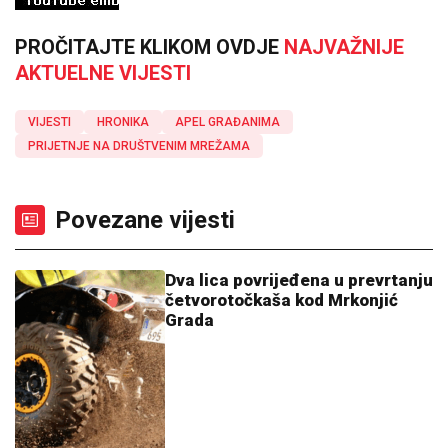
PROČITAJTE KLIKOM OVDJE
NAJVAŽNIJE
AKTUELNE VIJESTI
VIJESTI
HRONIKA
APEL GRAĐANIMA
PRIJETNJE NA DRUŠTVENIM MREŽAMA
Povezane vijesti
Dva lica povrijeđena u prevrtanju
četvorotočkaša kod Mrkonjić
Grada