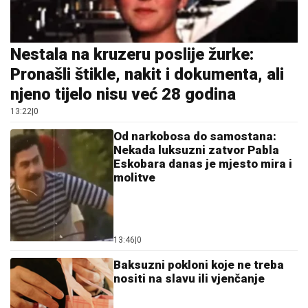
Nestala na kruzeru poslije žurke:
Pronašli štikle, nakit i dokumenta, ali
njeno tijelo nisu već 28 godina
13:22
|
0
Od narkobosa do samostana:
Nekada luksuzni zatvor Pabla
Eskobara danas je mjesto mira i
molitve
13:46
|
0
Baksuzni pokloni koje ne treba
nositi na slavu ili vjenčanje