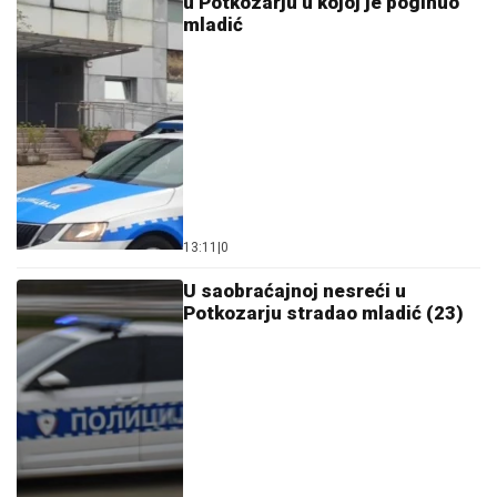
u Potkozarju u kojoj je poginuo
mladić
13:11
|
0
U saobraćajnoj nesreći u
Potkozarju stradao mladić (23)