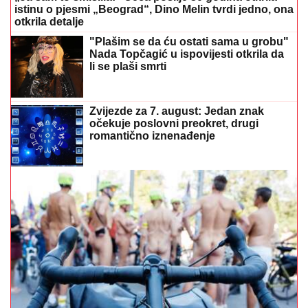
istinu o pjesmi „Beograd“, Dino Melin tvrdi jedno, ona
otkrila detalje
"Plašim se da ću ostati sama u grobu"
Nada Topčagić u ispovijesti otkrila da
li se plaši smrti
Zvijezde za 7. august: Jedan znak
očekuje poslovni preokret, drugi
romantično iznenađenje