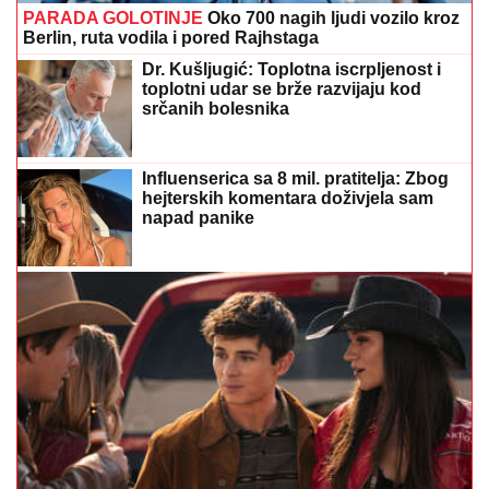
PARADA GOLOTINJE
Oko 700 nagih ljudi vozilo kroz
Berlin, ruta vodila i pored Rajhstaga
Dr. Kušljugić: Toplotna iscrpljenost i
toplotni udar se brže razvijaju kod
srčanih bolesnika
Influenserica sa 8 mil. pratitelja: Zbog
hejterskih komentara doživjela sam
napad panike