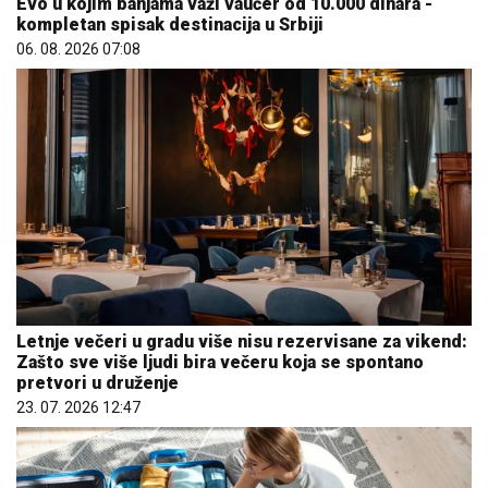
Evo u kojim banjama važi vaučer od 10.000 dinara -
kompletan spisak destinacija u Srbiji
06. 08. 2026 07:08
Letnje večeri u gradu više nisu rezervisane za vikend:
Zašto sve više ljudi bira večeru koja se spontano
pretvori u druženje
23. 07. 2026 12:47