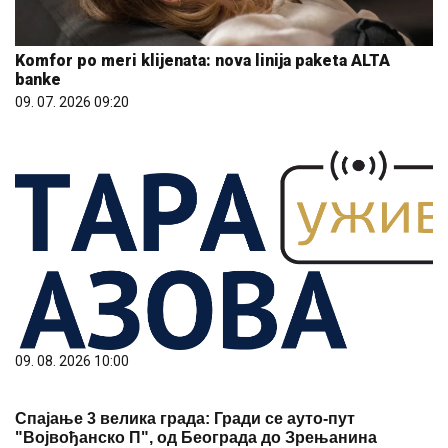
Komfor po meri klijenata: nova linija paketa ALTA
banke
09. 07. 2026 09:20
09. 08. 2026 10:00
Спајање 3 велика града: Гради се ауто-пут
"Војвођанско П", од Београда до Зрењанина