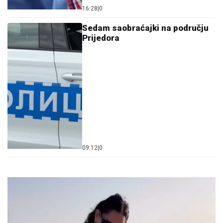
16:28
|
0
Sedam saobraćajki na području
Prijedora
09:12
|
0