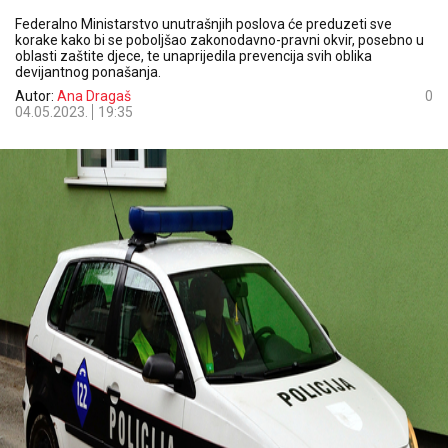
Federalno Ministarstvo unutrašnjih poslova će preduzeti sve
korake kako bi se poboljšao zakonodavno-pravni okvir, posebno u
oblasti zaštite djece, te unaprijedila prevencija svih oblika
devijantnog ponašanja.
Autor:
Ana Dragaš
0
04.05.2023.
19:35