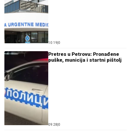
10:19
|
0
Pretres u Petrovu: Pronađene
puške, municija i startni pištolj
09:28
|
0