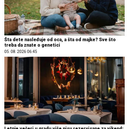
Šta dete nasleđuje od oca, a šta od majke? Sve što
treba da znate o genetici
05. 08. 2026 06:45
Letnje večeri u gradu više nisu rezervisane za vikend: