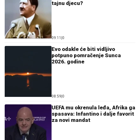
tajnu djecu?
09:11
|
0
Evo odakle će biti vidljivo
potpuno pomračenje Sunca
2026. godine
08:59
|
0
UEFA mu okrenula leđa, Afrika ga
spasava: Infantino i dalje favorit
za novi mandat