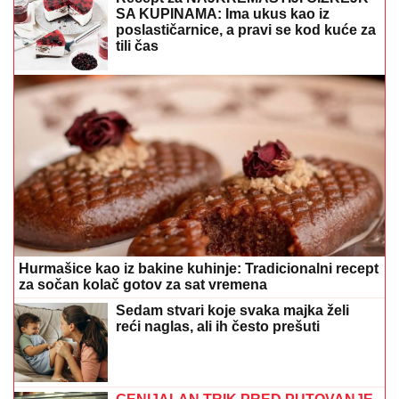
SA KUPINAMA: Ima ukus kao iz
poslastičarnice, a pravi se kod kuće za
tili čas
Hurmašice kao iz bakine kuhinje: Tradicionalni recept
za sočan kolač gotov za sat vremena
Sedam stvari koje svaka majka želi
reći naglas, ali ih često prešuti