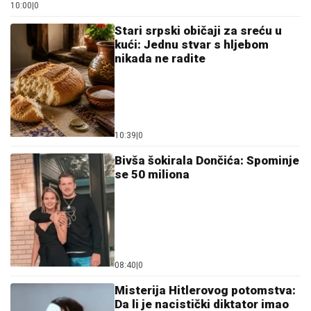
10:00
|
0
Stari srpski običaji za sreću u
kući: Jednu stvar s hljebom
nikada ne radite
10:39
|
0
Bivša šokirala Dončića: Spominje
se 50 miliona
08:40
|
0
Misterija Hitlerovog potomstva:
Da li je nacistički diktator imao