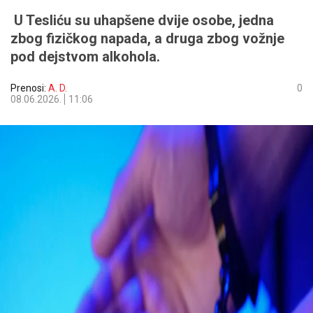
U Tesliću su uhapšene dvije osobe, jedna
zbog fizičkog napada, a druga zbog vožnje
pod dejstvom alkohola.
Prenosi:
A. D.
0
08.06.2026.
11:06