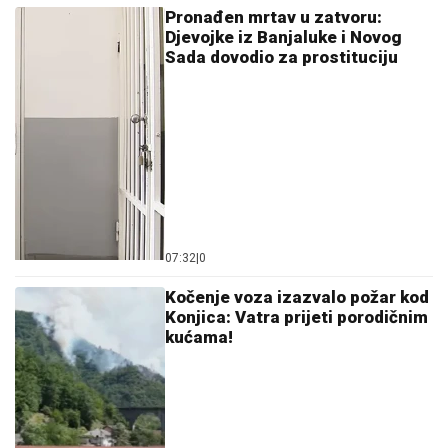
Pronađen mrtav u zatvoru:
Djevojke iz Banjaluke i Novog
Sada dovodio za prostituciju
07:32
|
0
Kočenje voza izazvalo požar kod
Konjica: Vatra prijeti porodičnim
kućama!