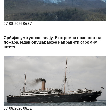
07. 08. 2026 06:37
Србијашуме упозоравају: Екстремна опасност од
пожара, један опушак може направити огромну
штету
07. 08. 2026 08:02