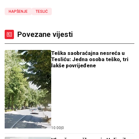
HAPŠENJE
TESLIĆ
Povezane vijesti
Teška saobraćajna nesreća u
Tesliću: Jedna osoba teško, tri
lakše povrijeđene
10:00
|
0