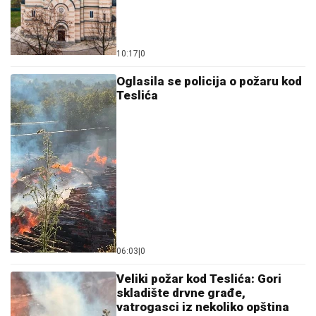
10:17
|
0
Oglasila se policija o požaru kod
Teslića
06:03
|
0
Veliki požar kod Teslića: Gori
skladište drvne građe,
vatrogasci iz nekoliko opština