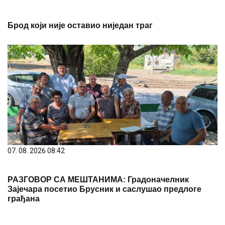
Брод који није оставио ниједан траг
07. 08. 2026 08:42
РАЗГОВОР СА МЕШТАНИМА: Градоначелник
Зајечара посетио Брусник и саслушао предлоге
грађана