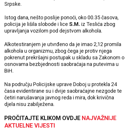
Srpske.
Istog dana, nešto poslije ponoći, oko 00.35 časova,
policija je lišila slobode i lice
S.M.
iz Teslića zbog
upravljanja vozilom pod dejstvom alkohola.
Alkotestiranjem je utvrđeno da je imao 2,12 promila
alkohola u organizmu, zbog čega je protiv njega
pokrenut prekršajni postupak u skladu sa Zakonom o
osnovama bezbjednosti saobraćaja na putevima u
BiH.
Na području Policijske uprave Doboj u protekla 24
časa evidentirane su i dvije saobraćajne nezgode te
četiri narušavanja javnog reda i mira, dok krivična
djela nisu zabilježena.
PROČITAJTE KLIKOM OVDJE
NAJVAŽNIJE
AKTUELNE VIJESTI