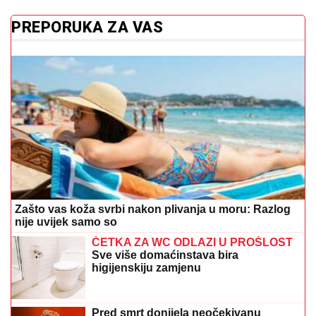
PREPORUKA ZA VAS
Zašto vas koža svrbi nakon plivanja u moru: Razlog
nije uvijek samo so
ČETKA ZA WC ODLAZI U PROŠLOST
Sve više domaćinstava bira
higijenskiju zamjenu
Pred smrt donijela neočekivanu