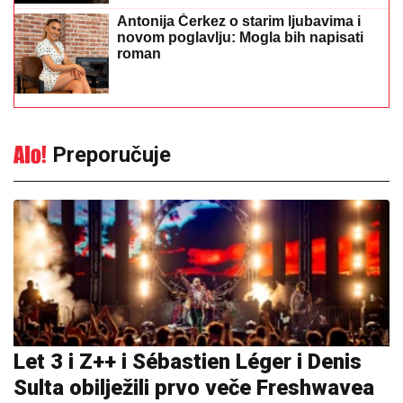
Antonija Čerkez o starim ljubavima i
novom poglavlju: Mogla bih napisati
roman
Preporučuje
Let 3 i Z++ i Sébastien Léger i Denis
Sulta obilježili prvo veče Freshwavea