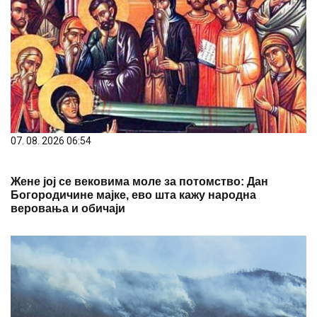
07. 08. 2026 06:54
Жене јој се вековима моле за потомство: Дан
Богородичине мајке, ево шта кажу народна
веровања и обичаји