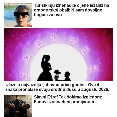
Turistkinju iznenadile cijene ležaljki na
crnogorskoj obali: Nisam dovoljno
bogata za ovo
Ulaze u najvažniju ljubavnu priču godine: Ova 4
znaka pronalaze svoju srodnu dušu u augustu 2026.
Slavni Ešref Tek šokirao izgledom:
Fanovi iznenađeni promjenom