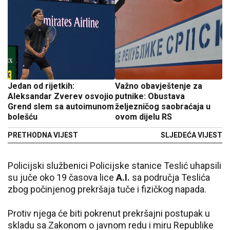
Jedan od rijetkih:
Važno obavještenje za
Aleksandar Zverev osvojio
putnike: Obustava
Grend slem sa autoimunom
željezničog saobraćaja u
bolešću
ovom dijelu RS
PRETHODNA VIJEST
SLJEDEĆA VIJEST
Policijski službenici Policijske stanice Teslić uhapsili
su juče oko 19 časova lice
A.I.
sa područja Teslića
zbog počinjenog prekršaja tuče i fizičkog napada.
Protiv njega će biti pokrenut prekršajni postupak u
skladu sa Zakonom o javnom redu i miru Republike