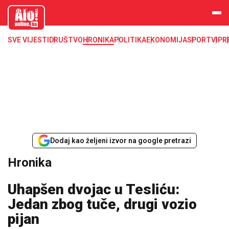
aloonline.b
a
SVE VIJESTI
DRUŠTVO
HRONIKA
POLITIKA
EKONOMIJA
SPORT
VIP
R
Dodaj kao željeni izvor na google pretrazi
Hronika
Uhapšen dvojac u Tesliću:
Jedan zbog tuče, drugi vozio
pijan