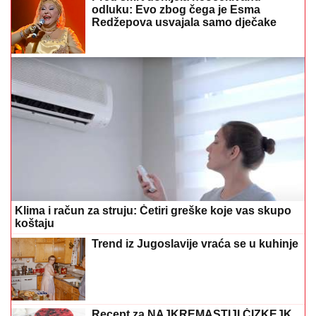
odluku: Evo zbog čega je Esma
Redžepova usvajala samo dječake
Klima i račun za struju: Četiri greške koje vas skupo
koštaju
Trend iz Jugoslavije vraća se u kuhinje
Recept za NAJKREMASTIJI ČIZKEJK