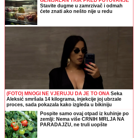
GENIJALAN TRIK PRED PUTOVANJE
Stavite dugme u zamrzivač i odmah
ćete znati ako nešto nije u redu
(FOTO) MNOGI NE VJERUJU DA JE TO ONA
Seka
Aleksić smršala 14 kilograma, injekcije joj ubrzale
proces, sada pokazala kako izgleda u bikiniju
Pospite samo ovaj otpad iz kuhinje po
zemlji: Nema više CRNIH MRLJA NA
PARADAJZU, ne truli uopšte