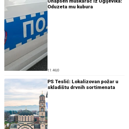
Uhapšen muškarac iz Ugljevika:
Oduzeta mu kubura
11:46
|
0
PS Teslić: Lokalizovan požar u
skladištu drvnih sortimenata