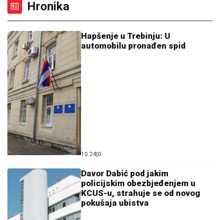
Hronika
Hapšenje u Trebinju: U
automobilu pronađen spid
10:24
|
0
Davor Dabić pod jakim
policijskim obezbjeđenjem u
KCUS-u, strahuje se od novog
pokušaja ubistva