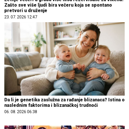
Zašto sve više ljudi bira večeru koja se spontano
pretvori u druženje
23. 07. 2026 12:47
Da li je genetika zaslužna za rađanje blizanaca? Istina o
naslednim faktorima i blizanačkoj trudnoći
06. 08. 2026 06:38