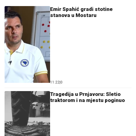
Emir Spahić gradi stotine
stanova u Mostaru
11:22
|
0
Tragedija u Prnjavoru: Sletio
traktorom i na mjestu poginuo