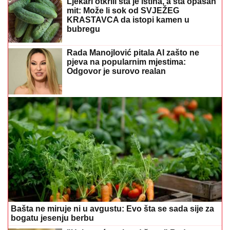
Ljekari otkrili šta je istina, a šta opasan
mit: Može li sok od SVJEŽEG
KRASTAVCA da istopi kamen u
bubregu
Rada Manojlović pitala AI zašto ne
pjeva na popularnim mjestima:
Odgovor je surovo realan
Bašta ne miruje ni u avgustu: Evo šta se sada sije za
bogatu jesenju berbu