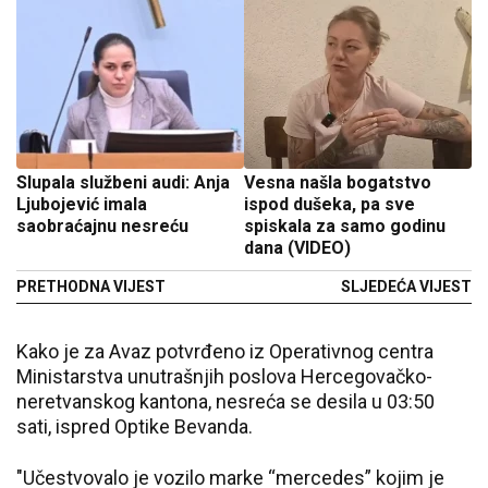
Slupala službeni audi: Anja
Vesna našla bogatstvo
Ljubojević imala
ispod dušeka, pa sve
saobraćajnu nesreću
spiskala za samo godinu
dana (VIDEO)
PRETHODNA VIJEST
SLJEDEĆA VIJEST
Kako je za Avaz potvrđeno iz Operativnog centra
Ministarstva unutrašnjih poslova Hercegovačko-
neretvanskog kantona, nesreća se desila u 03:50
sati, ispred Optike Bevanda.
"Učestvovalo je vozilo marke “mercedes” kojim je