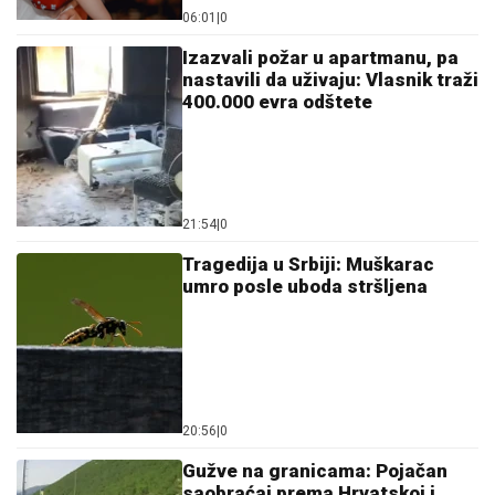
06:01
|
0
Izazvali požar u apartmanu, pa
nastavili da uživaju: Vlasnik traži
400.000 evra odštete
21:54
|
0
Tragedija u Srbiji: Muškarac
umro posle uboda stršljena
20:56
|
0
Gužve na granicama: Pojačan
saobraćaj prema Hrvatskoj i