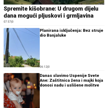
Spremite kišobrane: U drugom dijelu
dana mogući pljuskovi i grmljavina
07:57
|
0
Planirana isključenja: Bez struje
dio Banjaluke
06:12
|
0
Danas slavimo Uspenije Svete
Ane: Zaštitnica žena i majki koja
donosi nadu i uslišene molitve