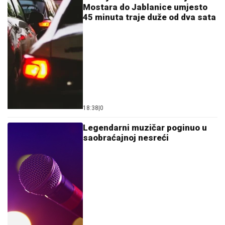
Mostara do Jablanice umjesto
45 minuta traje duže od dva sata
18:38
|
0
Legendarni muzičar poginuo u
saobraćajnoj nesreći