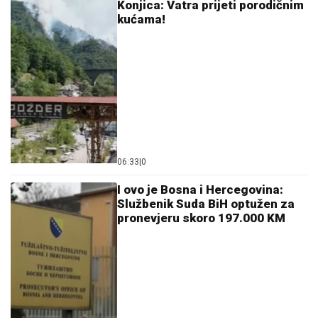
Konjica: Vatra prijeti porodičnim
kućama!
06:33
|
0
I ovo je Bosna i Hercegovina:
Službenik Suda BiH optužen za
pronevjeru skoro 197.000 KM