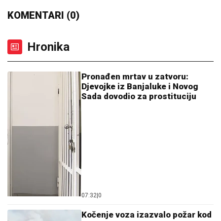
KOMENTARI (0)
Hronika
Pronađen mrtav u zatvoru:
Djevojke iz Banjaluke i Novog
Sada dovodio za prostituciju
07:32
|
0
Kočenje voza izazvalo požar kod