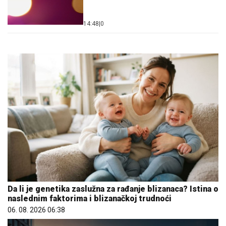
14:48
|
0
Da li je genetika zaslužna za rađanje blizanaca? Istina o
naslednim faktorima i blizanačkoj trudnoći
06. 08. 2026 06:38