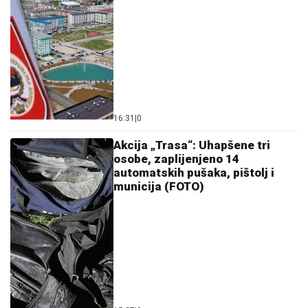
16:31
|
0
Akcija „Trasa“: Uhapšene tri
osobe, zaplijenjeno 14
automatskih pušaka, pištolj i
municija (FOTO)