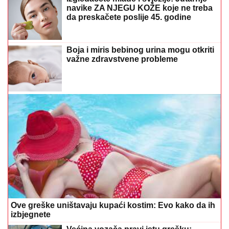
navike ZA NJEGU KOŽE koje ne treba
da preskačete poslije 45. godine
Boja i miris bebinog urina mogu otkriti
važne zdravstvene probleme
Ove greške uništavaju kupaći kostim: Evo kako da ih
izbjegnete