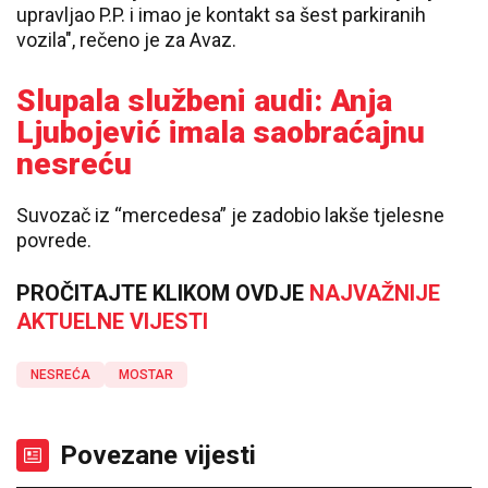
upravljao P.P. i imao je kontakt sa šest parkiranih
vozila", rečeno je za Avaz.
Slupala službeni audi: Anja
Ljubojević imala saobraćajnu
nesreću
Suvozač iz “mercedesa” je zadobio lakše tjelesne
povrede.
PROČITAJTE KLIKOM OVDJE
NAJVAŽNIJE
AKTUELNE VIJESTI
NESREĆA
MOSTAR
Povezane vijesti