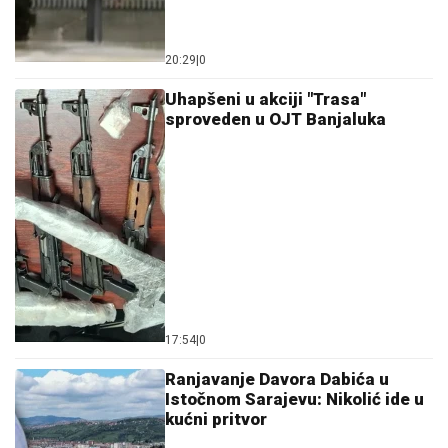
20:29
|
0
Uhapšeni u akciji "Trasa"
sproveden u OJT Banjaluka
17:54
|
0
Ranjavanje Davora Dabića u
Istočnom Sarajevu: Nikolić ide u
kućni pritvor