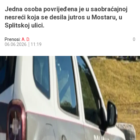
Jedna osoba povrijeđena je u saobraćajnoj
nesreći koja se desila jutros u Mostaru, u
Splitskoj ulici.
Prenosi:
A. D.
0
06.06.2026.
11:19