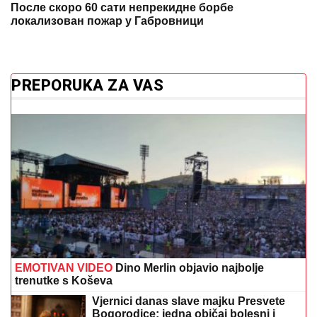
После скоро 60 сати непрекидне борбе
локализован пожар у Габровници
PREPORUKA ZA VAS
EMOTIVAN VIDEO
Dino Merlin objavio najbolje
trenutke s Koševa
Vjernici danas slave majku Presvete
Bogorodice: jedna običaj bolesni i