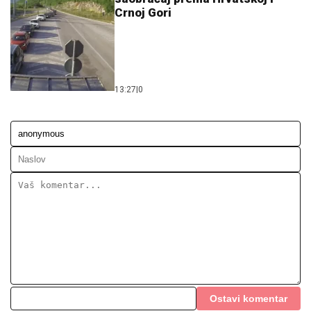
Crnoj Gori
13:27
|
0
Ostavi komentar