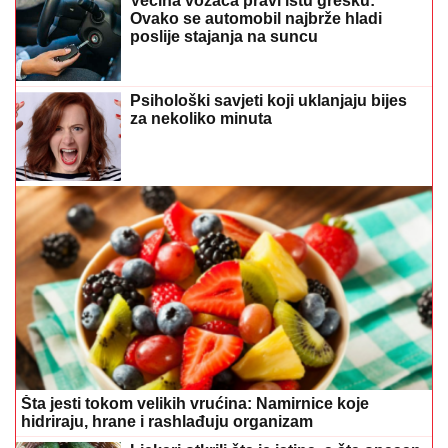
Većina vozača pravi istu grešku:
Ovako se automobil najbrže hladi
poslije stajanja na suncu
Psihološki savjeti koji uklanjaju bijes
za nekoliko minuta
Šta jesti tokom velikih vrućina: Namirnice koje
hidriraju, hrane i rashlađuju organizam