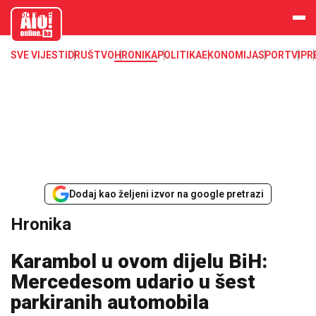
aloonline.b
a
SVE VIJESTI
DRUŠTVO
HRONIKA
POLITIKA
EKONOMIJA
SPORT
VIP
R
Dodaj kao željeni izvor na google pretrazi
Hronika
Karambol u ovom dijelu BiH:
Mercedesom udario u šest
parkiranih automobila