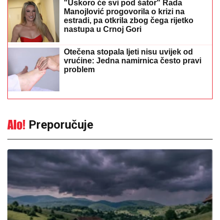
"Uskoro će svi pod šator" Rada
Manojlović progovorila o krizi na
estradi, pa otkrila zbog čega rijetko
nastupa u Crnoj Gori
Otečena stopala ljeti nisu uvijek od
vrućine: Jedna namirnica često pravi
problem
Preporučuje