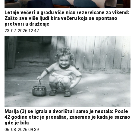
Letnje večeri u gradu više nisu rezervisane za vikend:
Zašto sve više ljudi bira večeru koja se spontano
pretvori u druženje
23. 07. 2026 12:47
Marija (3) se igrala u dvorištu i samo je nestala: Posle
42 godine otac je pronašao, zanemeo je kada je saznao
gde je bila
06. 08. 2026 09:39