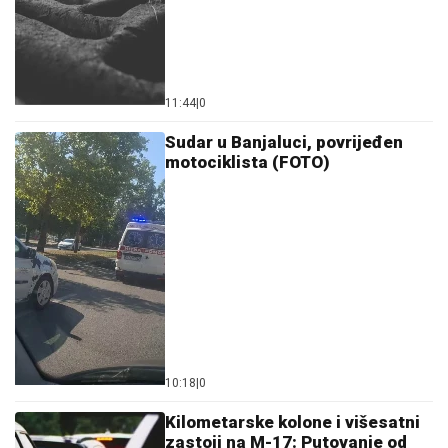
11:44
|
0
Sudar u Banjaluci, povrijeđen
motociklista (FOTO)
10:18
|
0
Kilometarske kolone i višesatni
zastoji na M-17: Putovanje od