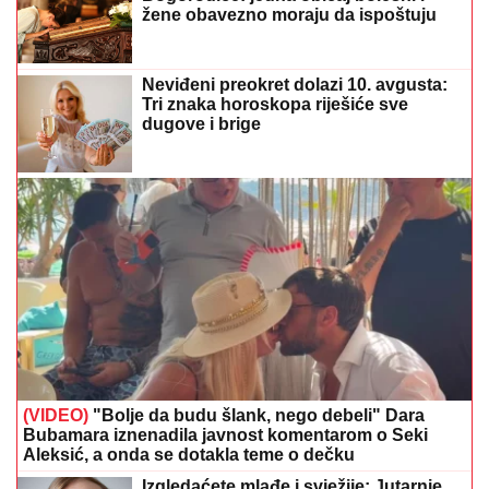
žene obavezno moraju da ispoštuju
Neviđeni preokret dolazi 10. avgusta:
Tri znaka horoskopa riješiće sve
dugove i brige
(VIDEO)
"Bolje da budu šlank, nego debeli" Dara
Bubamara iznenadila javnost komentarom o Seki
Aleksić, a onda se dotakla teme o dečku
Izgledaćete mlađe i svježije: Jutarnje