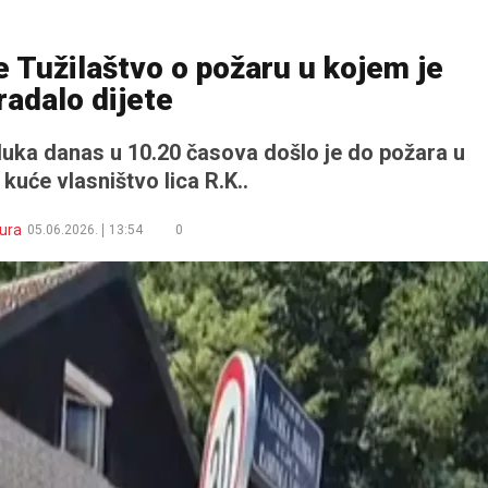
e Tužilaštvo o požaru u kojem je
radalo dijete
luka danas u 10.20 časova došlo je do požara u
kuće vlasništvo lica R.K..
ura
05.06.2026.
13:54
0