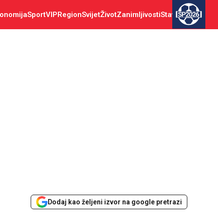
onomija
Sport
VIP
Region
Svijet
Život
Zanimljivosti
Stav
SP2026
Dodaj kao željeni izvor na google pretrazi