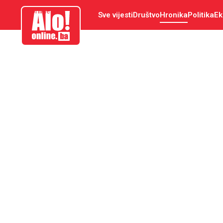
aloonline.ba
Sve vijesti
Društvo
Hronika
Politika
Ek