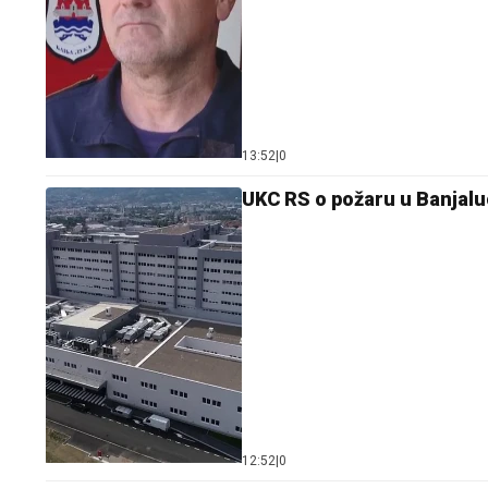
13:52
|
0
UKC RS o požaru u Banjaluc
12:52
|
0