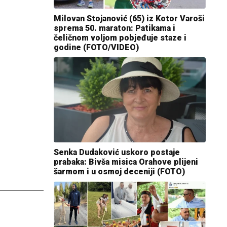
Milovan Stojanović (65) iz Kotor Varoši
sprema 50. maraton: Patikama i
čeličnom voljom pobjeđuje staze i
godine (FOTO/VIDEO)
Senka Dudaković uskoro postaje
prabaka: Bivša misica Orahove plijeni
šarmom i u osmoj deceniji (FOTO)