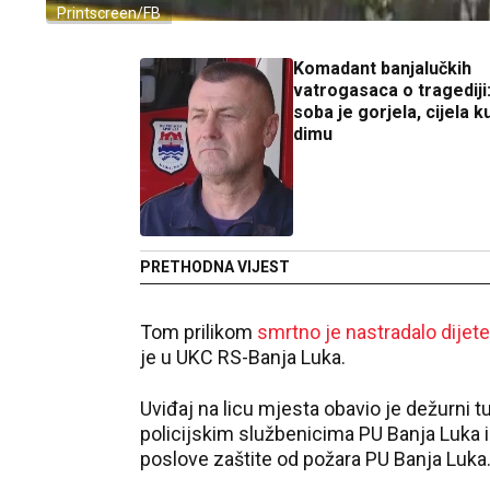
Printscreen/FB
Komadant banjalučkih
vatrogasaca o tragediji
soba je gorjela, cijela k
dimu
PRETHODNA VIJEST
Tom prilikom
smrtno je nastradalo dijete
je u UKC RS-Banja Luka.
Uviđaj na licu mjesta obavio je dežurni t
policijskim službenicima PU Banja Luka i
poslove zaštite od požara PU Banja Luka