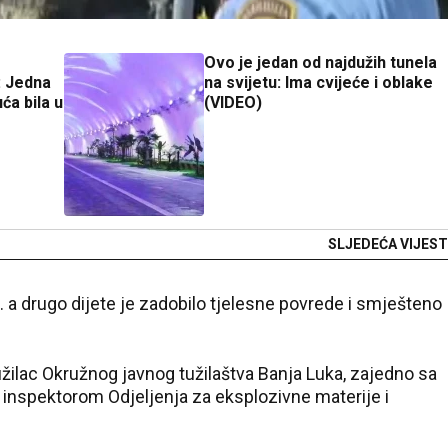
Ovo je jedan od najdužih tunela
: Јedna
na svijetu: Ima cvijeće i oblake
uća bila u
(VIDEO)
SLJEDEĆA VIJEST
. a drugo dijete je zadobilo tjelesne povrede i smješteno
užilac Okružnog javnog tužilaštva Banja Luka, zajedno sa
 inspektorom Odjeljenja za eksplozivne materije i
.