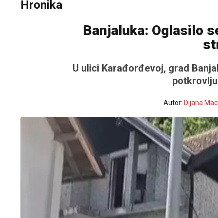
Hronika
Banjaluka: Oglasilo s
st
U ulici Karađorđevoj, grad Banja
potkrovlju 
Autor:
Dijana Mac