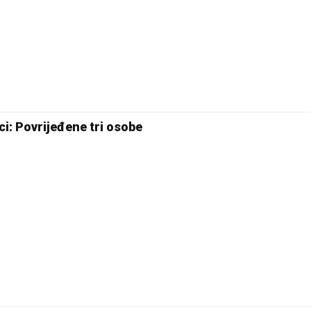
25 °C
Pale
i: Povrijeđene tri osobe