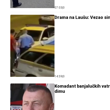
07:03
|
0
Drama na Laušu: Vezao sin
14:59
|
0
Komadant banjalučkih vatrog
dimu