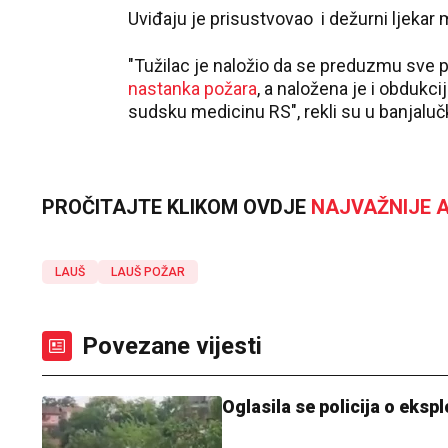
Uviđaju je prisustvovao i dežurni ljekar
"Tužilac je naložio da se preduzmu sve p
nastanka požara
, a naložena je i obdukci
sudsku medicinu RS", rekli su u banjal
PROČITAJTE KLIKOM OVDJE
NAJVAŽNIJE A
LAUŠ
LAUŠ POŽAR
Povezane vijesti
Oglasila se policija o ekspl