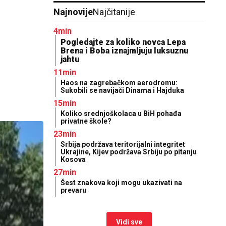
Najnovije
Najčitanije
4min
Pogledajte za koliko novca Lepa
Brena i Boba iznajmljuju luksuznu
jahtu
11min
Haos na zagrebačkom aerodromu:
Sukobili se navijači Dinama i Hajduka
15min
Koliko srednjoškolaca u BiH pohađa
privatne škole?
23min
Srbija podržava teritorijalni integritet
Ukrajine, Kijev podržava Srbiju po pitanju
Kosova
27min
Šest znakova koji mogu ukazivati na
prevaru
Vidi sve