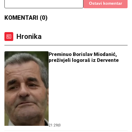
Ostavi komentar
KOMENTARI (0)
Hronika
Preminuo Borislav Miodanić,
preživjeli logoraš iz Dervente
21:29
|
0