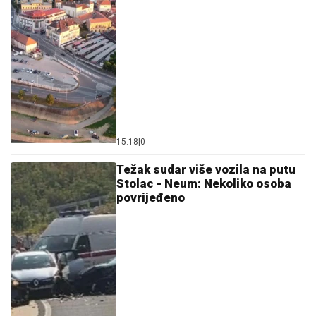
15:18
|
0
Težak sudar više vozila na putu
Stolac - Neum: Nekoliko osoba
povrijeđeno