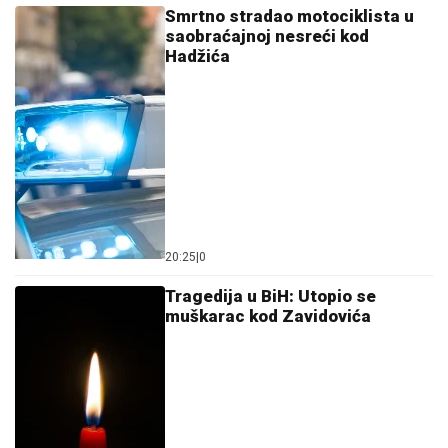
Smrtno stradao motociklista u
saobraćajnoj nesreći kod
Hadžića
20:25
|
0
Tragedija u BiH: Utopio se
muškarac kod Zavidovića