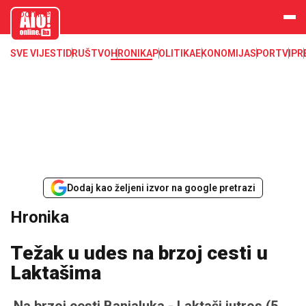
aloonline.b
a
SVE VIJESTI
DRUŠTVO
HRONIKA
POLITIKA
EKONOMIJA
SPORT
VIP
R
Dodaj kao željeni izvor na google pretrazi
Hronika
Težak u udes na brzoj cesti u
Laktašima