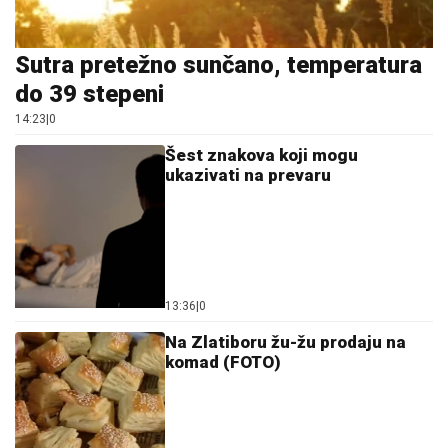
Sutra pretežno sunčano, temperatura
do 39 stepeni
14:23
|
0
Šest znakova koji mogu
ukazivati na prevaru
13:36
|
0
Na Zlatiboru žu-žu prodaju na
komad (FOTO)