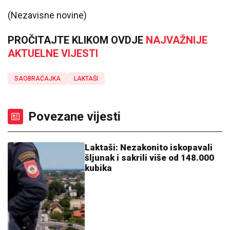
(Nezavisne novine)
PROČITAJTE KLIKOM OVDJE
NAJVAŽNIJE
AKTUELNE VIJESTI
SAOBRAĆAJKA
LAKTAŠI
Povezane vijesti
Laktaši: Nezakonito iskopavali
šljunak i sakrili više od 148.000
kubika