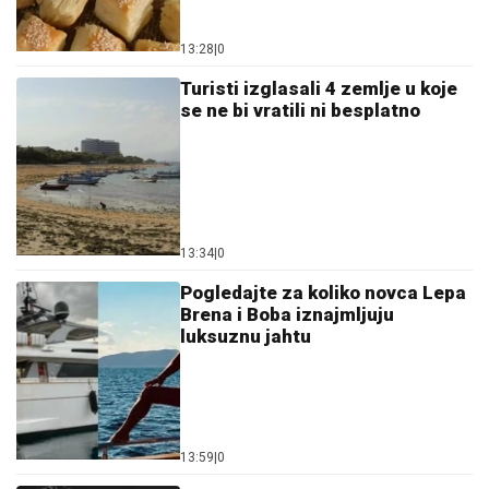
13:28
|
0
Turisti izglasali 4 zemlje u koje
se ne bi vratili ni besplatno
13:34
|
0
Pogledajte za koliko novca Lepa
Brena i Boba iznajmljuju
luksuznu jahtu
13:59
|
0