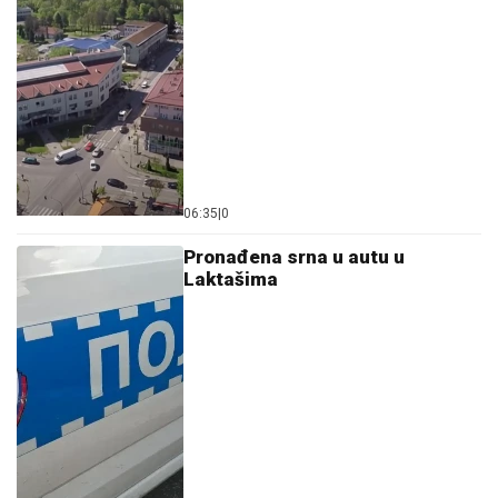
06:35
|
0
Pronađena srna u autu u
Laktašima