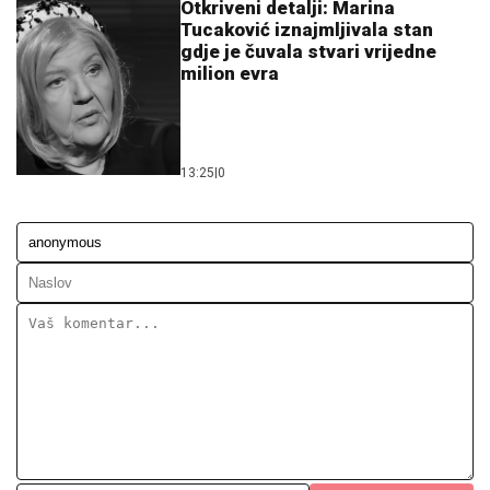
Otkriveni detalji: Marina
Tucaković iznajmljivala stan
gdje je čuvala stvari vrijedne
milion evra
13:25
|
0