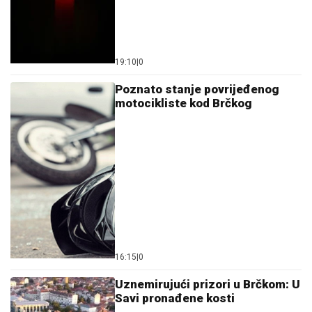
19:10
|
0
Poznato stanje povrijeđenog
motocikliste kod Brčkog
16:15
|
0
Uznemirujući prizori u Brčkom: U
Savi pronađene kosti