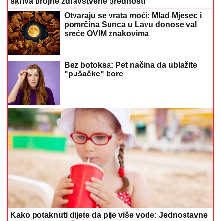
skriva brojne zdravstvene prednosti
Otvaraju se vrata moći: Mlad Mjesec i
pomrčina Sunca u Lavu donose val
sreće OVIM znakovima
Bez botoksa: Pet načina da ublažite
"pušačke" bore
Kako potaknuti dijete da pije više vode: Jednostavne