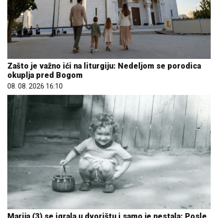
Zašto je važno ići na liturgiju: Nedeljom se porodica
okuplja pred Bogom
08. 08. 2026 16:10
Marija (3) se igrala u dvorištu i samo je nestala: Posle