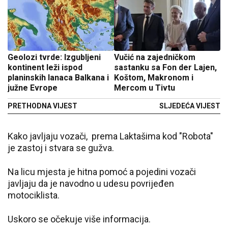
Geolozi tvrde: Izgubljeni
Vučić na zajedničkom
kontinent leži ispod
sastanku sa Fon der Lajen,
planinskih lanaca Balkana i
Koštom, Makronom i
južne Evrope
Mercom u Tivtu
PRETHODNA VIJEST
SLJEDEĆA VIJEST
Kako javljaju vozači, prema Laktašima kod "Robota"
je zastoj i stvara se gužva.
Na licu mjesta je hitna pomoć a pojedini vozači
javljaju da je navodno u udesu povrijeđen
motociklista.
Uskoro se očekuje više informacija.