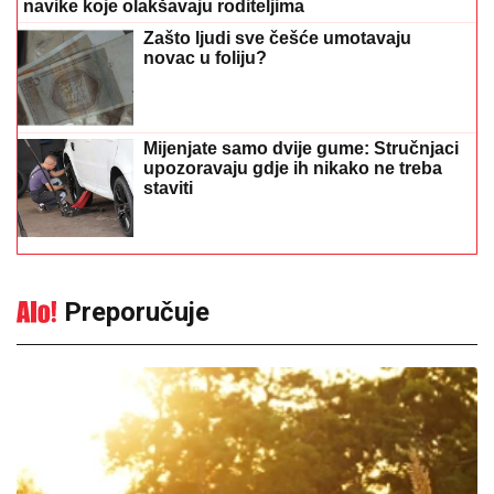
navike koje olakšavaju roditeljima
Zašto ljudi sve češće umotavaju
novac u foliju?
Mijenjate samo dvije gume: Stručnjaci
upozoravaju gdje ih nikako ne treba
staviti
Preporučuje