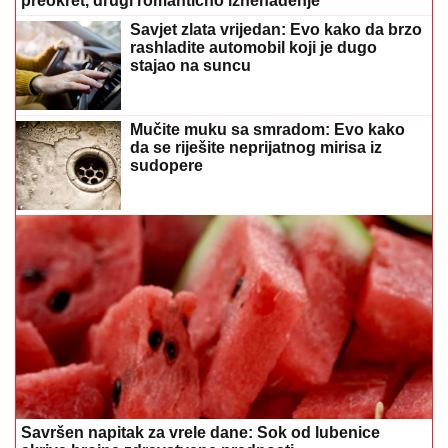
preokret, drugi romantično iznenađenje
Savjet zlata vrijedan: Evo kako da brzo
rashladite automobil koji je dugo
stajao na suncu
Mučite muku sa smradom: Evo kako
da se riješite neprijatnog mirisa iz
sudopere
Savršen napitak za vrele dane: Sok od lubenice