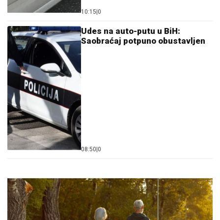
10:15
|
0
Udes na auto-putu u BiH:
Saobraćaj potpuno obustavljen
08:50
|
0