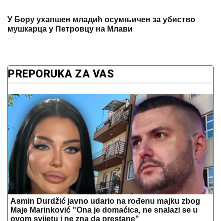
У Бору ухапшен младић осумњичен за убиство
мушкарца у Петровцу на Млави
PREPORUKA ZA VAS
Asmin Durdžić javno udario na rođenu majku zbog
Maje Marinković "Ona je domaćica, ne snalazi se u
ovom svijetu i ne zna da prestane"