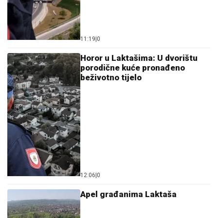
11:19
|
0
Horor u Laktašima: U dvorištu
porodične kuće pronađeno
beživotno tijelo
12:06
|
0
Apel građanima Laktaša