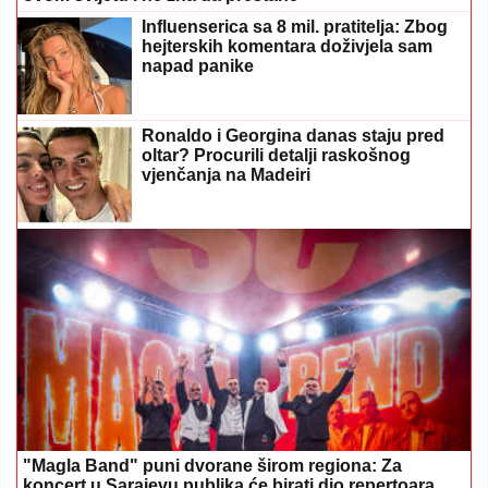
Influenserica sa 8 mil. pratitelja: Zbog
hejterskih komentara doživjela sam
napad panike
Ronaldo i Georgina danas staju pred
oltar? Procurili detalji raskošnog
vjenčanja na Madeiri
"Magla Band" puni dvorane širom regiona: Za
koncert u Sarajevu publika će birati dio repertoara