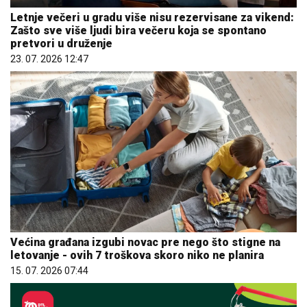
Letnje večeri u gradu više nisu rezervisane za vikend:
Zašto sve više ljudi bira večeru koja se spontano
pretvori u druženje
23. 07. 2026 12:47
Većina građana izgubi novac pre nego što stigne na
letovanje - ovih 7 troškova skoro niko ne planira
15. 07. 2026 07:44