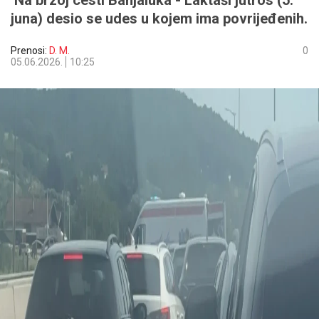
Na brzoj cesti Banjaluka - Laktaši jutros (5.
juna) desio se udes u kojem ima povrijeđenih.
Prenosi:
D. M.
0
05.06.2026.
10:25