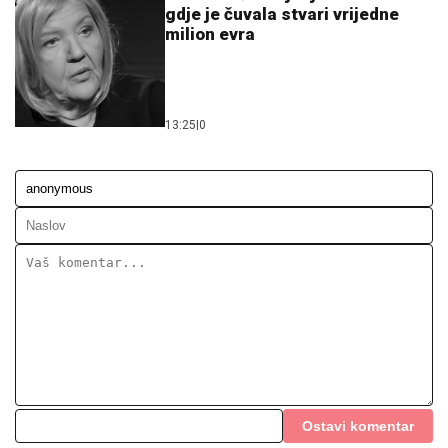
gdje je čuvala stvari vrijedne
milion evra
13:25
|
0
Ostavi komentar