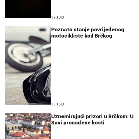
19:10
|
0
Poznato stanje povrijeđenog
motocikliste kod Brčkog
16:15
|
0
Uznemirujući prizori u Brčkom: U
Savi pronađene kosti