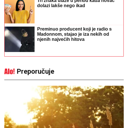
Tri znaka ulaze u period kada novac
dolazi lakše nego ikad
Preminuo producent koji je radio s
Madonnom, stajao je iza nekih od
njenih najvećih hitova
Preporučuje