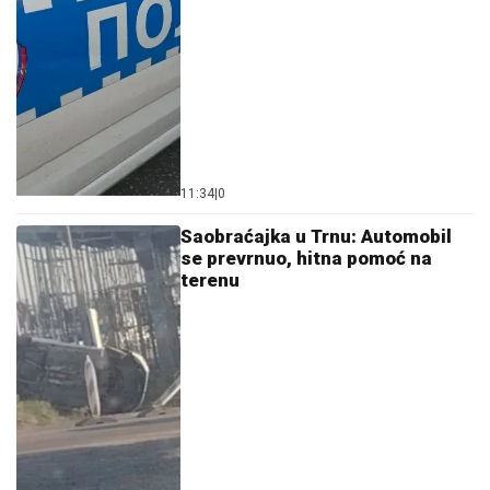
11:34
|
0
Saobraćajka u Trnu: Automobil
se prevrnuo, hitna pomoć na
terenu