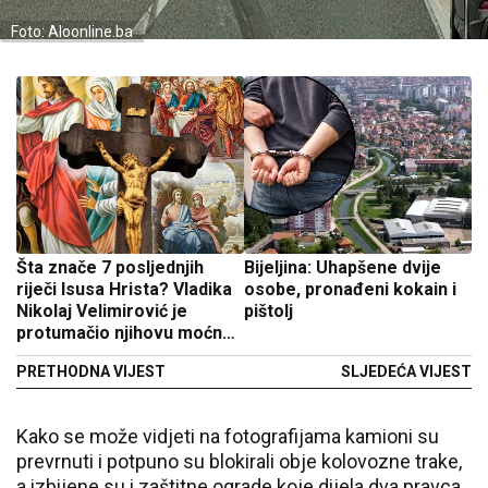
Foto: Aloonline.ba
Šta znače 7 posljednjih
Bijeljina: Uhapšene dvije
riječi Isusa Hrista? Vladika
osobe, pronađeni kokain i
Nikolaj Velimirović je
pištolj
protumačio njihovu moćnu
simboliku
PRETHODNA VIJEST
SLJEDEĆA VIJEST
Kako se može vidjeti na fotografijama kamioni su
prevrnuti i potpuno su blokirali obje kolovozne trake,
a izbijene su i zaštitne ograde koje dijela dva pravca