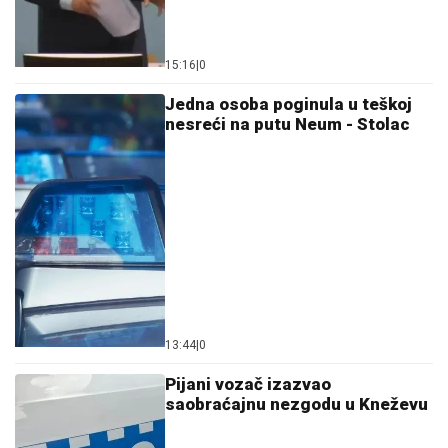
15:16
|
0
Jedna osoba poginula u teškoj
nesreći na putu Neum - Stolac
13:44
|
0
Pijani vozač izazvao
saobraćajnu nezgodu u Kneževu