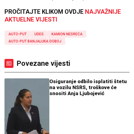
PROČITAJTE KLIKOM OVDJE
NAJVAŽNIJE
AKTUELNE VIJESTI
AUTO-PUT
UDES
KAMION NESREĆA
AUTO-PUT BANJALUKA DOBOJ
Povezane vijesti
Osiguranje odbilo isplatiti štetu
na vozilu NSRS, troškove će
snositi Anja Ljubojević