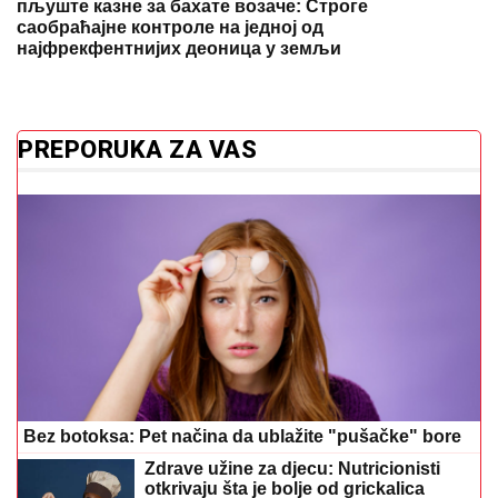
пљуште казне за бахате возаче: Строге
саобраћајне контроле на једној од
најфрекфентнијих деоница у земљи
PREPORUKA ZA VAS
Bez botoksa: Pet načina da ublažite "pušačke" bore
Zdrave užine za djecu: Nutricionisti
otkrivaju šta je bolje od grickalica