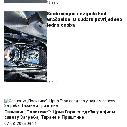
19:33
|
0
Saobraćajna nezgoda kod
Gračanice: U sudaru povrijeđena
jedna osoba
15:40
|
0
Сазнања „Политике”: Црна Гора следећа у војном
савезу Загреба, Тиране и Приштине
07. 08. 2026 09:14