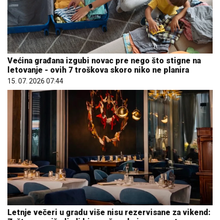
Većina građana izgubi novac pre nego što stigne na
letovanje - ovih 7 troškova skoro niko ne planira
15. 07. 2026 07:44
Letnje večeri u gradu više nisu rezervisane za vikend: