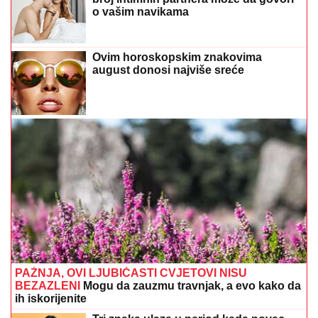
o vašim navikama
Ovim horoskopskim znakovima
august donosi najviše sreće
PAŽNJA, OVI LJUBIČASTI CVJETOVI NISU
BEZAZLENI
Mogu da zauzmu travnjak, a evo kako da
ih iskorijenite