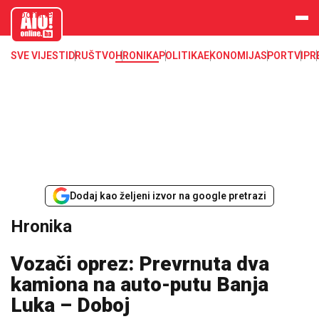
aloonline.b
a
SVE VIJESTI
DRUŠTVO
HRONIKA
POLITIKA
EKONOMIJA
SPORT
VIP
R
Dodaj kao željeni izvor na google pretrazi
Hronika
Vozači oprez: Prevrnuta dva
kamiona na auto-putu Banja
Luka – Doboj