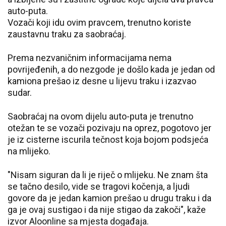
auto-puta.
Vozači koji idu ovim pravcem, trenutno koriste
zaustavnu traku za saobraćaj.
Prema nezvaničnim informacijama nema
povrijeđenih, a do nezgode je došlo kada je jedan od
kamiona prešao iz desne u lijevu traku i izazvao
sudar.
Saobraćaj na ovom dijelu auto-puta je trenutno
otežan te se vozači pozivaju na oprez, pogotovo jer
je iz cisterne iscurila tečnost koja bojom podsjeća
na mlijeko.
"Nisam siguran da li je riječ o mlijeku. Ne znam šta
se tačno desilo, vide se tragovi kočenja, a ljudi
govore da je jedan kamion prešao u drugu traku i da
ga je ovaj sustigao i da nije stigao da zakoči", kaže
izvor Aloonline sa mjesta događaja.