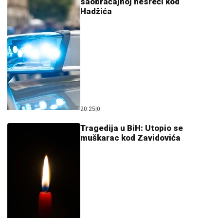
saobraćajnoj nesreći kod
Hadžića
20:25
|
0
Tragedija u BiH: Utopio se
muškarac kod Zavidovića