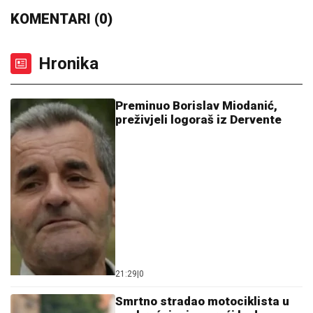
KOMENTARI (0)
Hronika
Preminuo Borislav Miodanić,
preživjeli logoraš iz Dervente
21:29
|
0
Smrtno stradao motociklista u