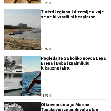
13:28
|
0
Turisti izglasali 4 zemlje u koje
se ne bi vratili ni besplatno
13:34
|
0
Pogledajte za koliko novca Lepa
Brena i Boba iznajmljuju
luksuznu jahtu
13:59
|
0
Otkriveni detalji: Marina
Tucaković iznajmljivala stan