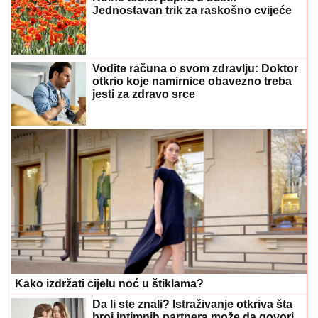
Jednostavan trik za raskošno cvijeće
Vodite računa o svom zdravlju: Doktor
otkrio koje namirnice obavezno treba
jesti za zdravo srce
Kako izdržati cijelu noć u štiklama?
Da li ste znali? Istraživanje otkriva šta
broj intimnih partnera može da govori