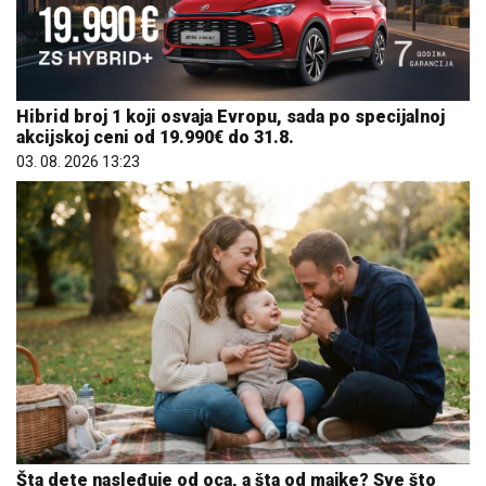
Hibrid broj 1 koji osvaja Evropu, sada po specijalnoj
akcijskoj ceni od 19.990€ do 31.8.
03. 08. 2026 13:23
Šta dete nasleđuje od oca, a šta od majke? Sve što