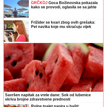
GRČKOJ
Goca Božinovska pokazala
kako se provodi, oglasila se sa jahte
Frižider se kvari zbog ovih grešaka:
Pet navika koje mu skraćuju vijek
Savršen napitak za vrele dane: Sok od lubenice
skriva brojne zdravstvene prednosti
Rolne toalet papira u bašti: