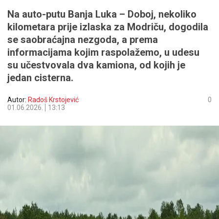
Na auto-putu Banja Luka – Doboj, nekoliko
kilometara prije izlaska za Modriču, dogodila
se saobraćajna nezgoda, a prema
informacijama kojim raspolažemo, u udesu
su učestvovala dva kamiona, od kojih je
jedan cisterna.
Autor:
Radoš Krstojević
0
01.06.2026.
13:13