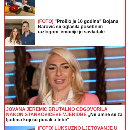
(FOTO)
"Prošlo je 10 godina" Bojana
Barović se oglasila posebnim
razlogom, emocije je savladale
JOVANA JEREMIĆ BRUTALNO ODGOVORILA
NAKON STANKOVIĆEVE VJERIDBE
„Ne umire se za
ljudima koji su pucali u tebe“
(FOTO) LUKSUZNO LJETOVANJE U