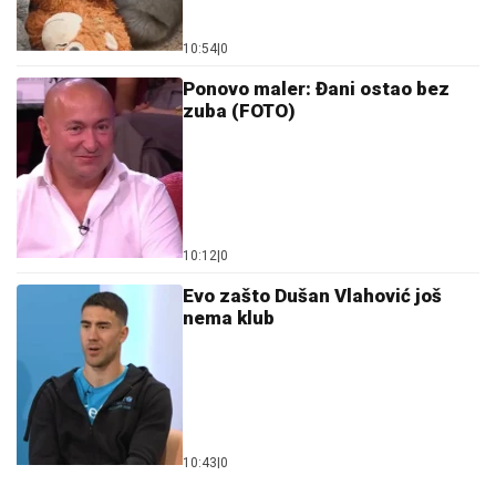
10:54
|
0
Ponovo maler: Đani ostao bez
zuba (FOTO)
10:12
|
0
Evo zašto Dušan Vlahović još
nema klub
10:43
|
0