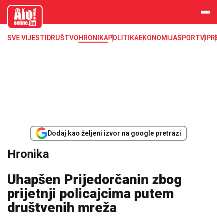
aloonline.b
a
SVE VIJESTI
DRUŠTVO
HRONIKA
POLITIKA
EKONOMIJA
SPORT
VIP
R
Dodaj kao željeni izvor na google pretrazi
Hronika
Uhapšen Prijedorčanin zbog
prijetnji policajcima putem
društvenih mreža