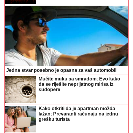
Jedna stvar posebno je opasna za vaš automobil
Mučite muku sa smradom: Evo kako
da se riješite neprijatnog mirisa iz
sudopere
Kako otkriti da je apartman možda
lažan: Prevaranti računaju na jednu
grešku turista