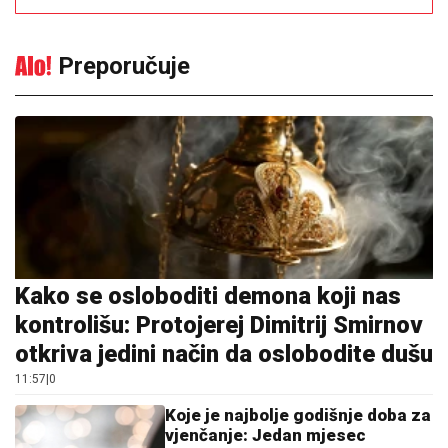
Preporučuje
Kako se osloboditi demona koji nas
kontrolišu: Protojerej Dimitrij Smirnov
otkriva jedini način da oslobodite dušu
11:57
|
0
Koje je najbolje godišnje doba za
vjenčanje: Jedan mjesec