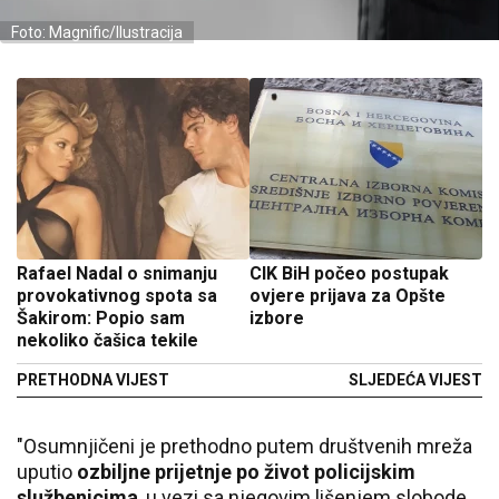
Foto: Magnific/Ilustracija
Rafael Nadal o snimanju
CIK BiH počeo postupak
provokativnog spota sa
ovjere prijava za Opšte
Šakirom: Popio sam
izbore
nekoliko čašica tekile
PRETHODNA VIJEST
SLJEDEĆA VIJEST
"Osumnjičeni je prethodno putem društvenih mreža
uputio
ozbiljne prijetnje po život policijskim
službenicima
, u vezi sa njegovim lišenjem slobode