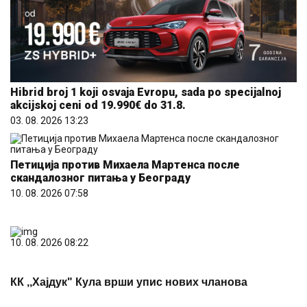
Hibrid broj 1 koji osvaja Evropu, sada po specijalnoj
akcijskoj ceni od 19.990€ do 31.8.
03. 08. 2026 13:23
Петиција против Михаела Мартенса после
скандалозног питања у Београду
10. 08. 2026 07:58
10. 08. 2026 08:22
КК ,,Хајдук" Кула врши упис нових чланова