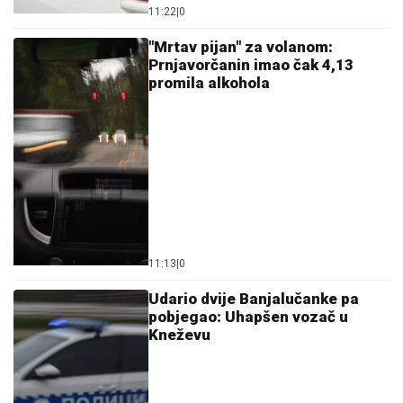
11:22
|
0
"Mrtav pijan" za volanom:
Prnjavorčanin imao čak 4,13
promila alkohola
11:13
|
0
Udario dvije Banjalučanke pa
pobjegao: Uhapšen vozač u
Kneževu