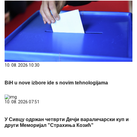
10. 08. 2026 10:30
BiH u nove izbore ide s novim tehnologijama
10. 08. 2026 07:51
У Сивцу одржан четврти Дечји вараличарски куп и
други Меморијал "Страхиња Козић"