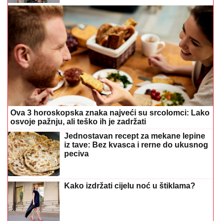
Ova 3 horoskopska znaka najveći su srcolomci: Lako
osvoje pažnju, ali teško ih je zadržati
Jednostavan recept za mekane lepine
iz tave: Bez kvasca i rerne do ukusnog
peciva
Kako izdržati cijelu noć u štiklama?