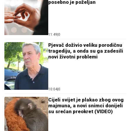
posebno je poželjan
11:49
|
0
Pjevač doživio veliku porodičnu
tragediju, a onda su ga zadesili
novi životni problemi
10:04
|
0
Cijeli svijet je plakao zbog ovog
majmuna, a novi snimci donijeli
su srećan preokret (VIDEO)