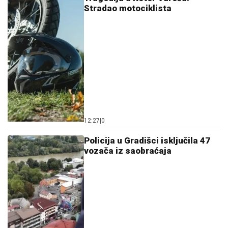
Stradao motociklista
12:27
|
0
Policija u Gradišci isključila 47
vozača iz saobraćaja