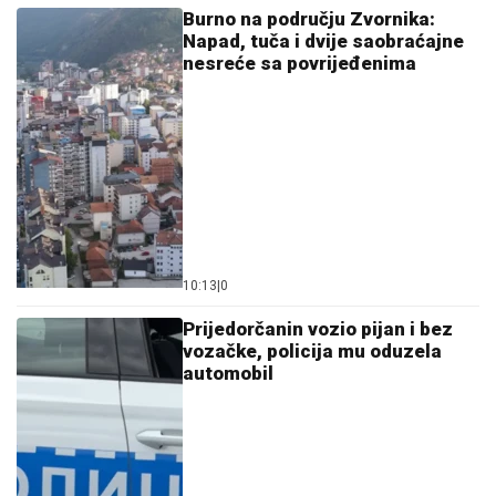
Burno na području Zvornika:
Napad, tuča i dvije saobraćajne
nesreće sa povrijeđenima
10:13
|
0
Prijedorčanin vozio pijan i bez
vozačke, policija mu oduzela
automobil