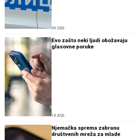
09:20
|
0
Evo zašto neki ljudi obožavaju
glasovne poruke
19:47
|
0
Njemačka sprema zabranu
društvenih mreža za mlade