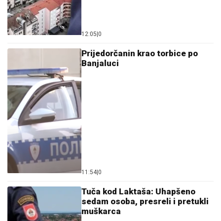
12:05
|
0
Prijedorčanin krao torbice po
Banjaluci
11:54
|
0
Tuča kod Laktaša: Uhapšeno
sedam osoba, presreli i pretukli
muškarca