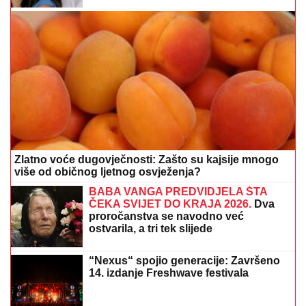
Zlatno voće dugovječnosti: Zašto su kajsije mnogo
više od običnog ljetnog osvježenja?
BABA VANGA PREDVIDJELA ŠTA
ČEKA SVIJET DO KRAJA 2026.
Dva
proročanstva se navodno već
ostvarila, a tri tek slijede
“Nexus“ spojio generacije: Završeno
14. izdanje Freshwave festivala