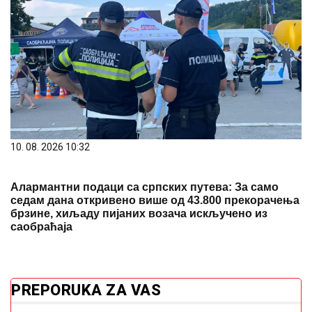
10. 08. 2026 10:32
Алармантни подаци са српских путева: За само
седам дана откривено више од 43.800 прекорачења
брзине, хиљаду пијаних возача искључено из
саобраћаја
PREPORUKA ZA VAS