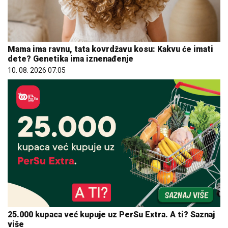
Mama ima ravnu, tata kovrdžavu kosu: Kakvu će imati
dete? Genetika ima iznenađenje
10. 08. 2026 07:05
25.000 kupaca već kupuje uz PerSu Extra. A ti? Saznaj
više