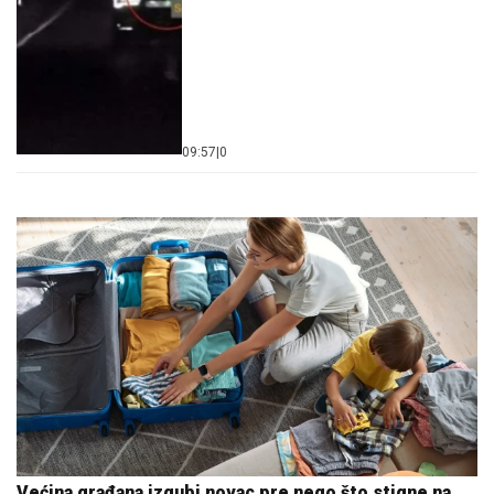
09:57
|
0
Većina građana izgubi novac pre nego što stigne na