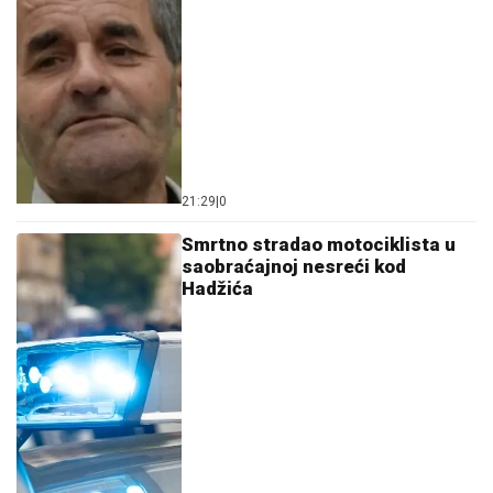
21:29
|
0
Smrtno stradao motociklista u
saobraćajnoj nesreći kod
Hadžića