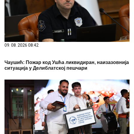
09. 08. 2026 08:42
Чаушић: Пожар код Ушћа ликвидиран, наизазовнија
ситуација у Делиблатској пешчари