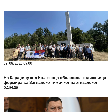
09. 08. 2026 09:00
На Караџину код Књажевца обележена годишњица
формирања Заглавско-тимочког партизанског
одреда