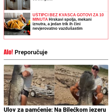
UŠTIPCI BEZ KVASCA GOTOVI ZA 10
MINUTA
Hrskavi spolja, mekani
iznutra, a jedan trik ih čini
nevjerovatno vazdušastim
Preporučuje
Ulov za pamćenje: Na Bilećkom jezeru