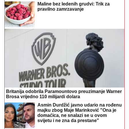
Maline bez ledenih grudvi: Trik za
pravilno zamrzavanje
Britanija odobrila Paramountovo preuzimanje Warner
Brosa vrijedno 110 milijardi dolara
Asmin Durdžić javno udario na rođenu
majku zbog Maje Marinković "Ona je
domaćica, ne snalazi se u ovom
svijetu i ne zna da prestane"