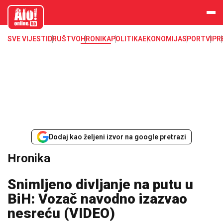
aloonline.b
a
SVE VIJESTI
DRUŠTVO
HRONIKA
POLITIKA
EKONOMIJA
SPORT
VIP
R
Dodaj kao željeni izvor na google pretrazi
Hronika
Snimljeno divljanje na putu u
BiH: Vozač navodno izazvao
nesreću (VIDEO)