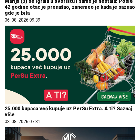
Marija (3) se igrala u dvorištu i samo je nestala: Posle
42 godine otac je pronašao, zanemeo je kada je saznao
gde je bila
06. 08. 2026 09:39
25.000 kupaca već kupuje uz PerSu Extra. A ti? Saznaj
više
03. 08. 2026 07:31