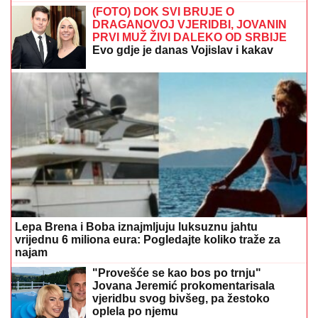
(FOTO) DOK SVI BRUJE O
DRAGANOVOJ VJERIDBI, JOVANIN
PRVI MUŽ ŽIVI DALEKO OD SRBIJE
Evo gdje je danas Vojislav i kakav
odnos ima sa voditeljkom
Lepa Brena i Boba iznajmljuju luksuznu jahtu
vrijednu 6 miliona eura: Pogledajte koliko traže za
najam
"Provešće se kao bos po trnju"
Jovana Jeremić prokomentarisala
vjeridbu svog bivšeg, pa žestoko
oplela po njemu