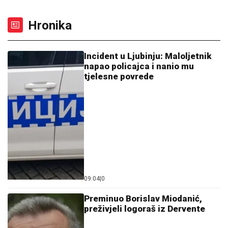
Hronika
Incident u Ljubinju: Maloljetnik
napao policajca i nanio mu
tjelesne povrede
09:04
|
0
Preminuo Borislav Miodanić,
preživjeli logoraš iz Dervente