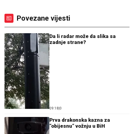
Povezane vijesti
Da li radar može da slika sa
zadnje strane?
09:18
|
0
Prva drakonska kazna za
“obijesnu“ vožnju u BiH