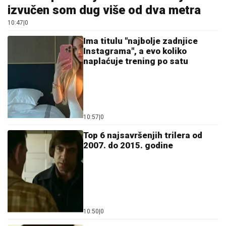
izvučen som dug više od dva metra
10:47
|
0
Ima titulu "najbolje zadnjice
Instagrama", a evo koliko
naplaćuje trening po satu
10:57
|
0
Top 6 najsavršenjih trilera od
2007. do 2015. godine
10:50
|
0