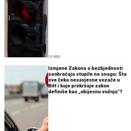
10:45
|
0
Izmjene Zakona o bezbjednosti
saobraćaja stupile na snagu: Šta
sve čeka nesavjesne vozače u
BiH i koje prekršaje zakon
definiše kao „obijesnu vožnju“?