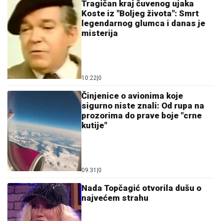
Tragičan kraj čuvenog ujaka
Koste iz "Boljeg života": Smrt
legendarnog glumca i danas je
misterija
10:22
|
0
Činjenice o avionima koje
sigurno niste znali: Od rupa na
prozorima do prave boje "crne
kutije"
09:31
|
0
Nada Topčagić otvorila dušu o
najvećem strahu