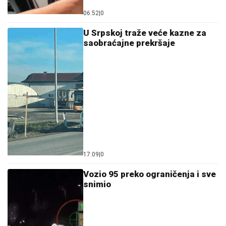
06:52
|
0
U Srpskoj traže veće kazne za
saobraćajne prekršaje
17:09
|
0
Vozio 95 preko ograničenja i sve
snimio