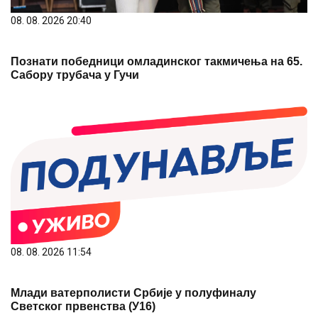
08. 08. 2026 20:40
Познати победници омладинског такмичења на 65.
Сабору трубача у Гучи
08. 08. 2026 11:54
Млади ватерполисти Србије у полуфиналу
Светског првенства (У16)