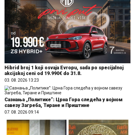
Hibrid broj 1 koji osvaja Evropu, sada po specijalnoj
akcijskoj ceni od 19.990€ do 31.8.
03. 08. 2026 13:23
Сазнања „Политике”: Црна Гора следећа у војном
савезу Загреба, Тиране и Приштине
07. 08. 2026 09:14