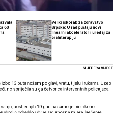
zazvala
Veliki iskorak za zdravstvo
Za 60
Srpske: U rad puštaju novi
vra
linearni akcelerator i uređaj za
brahiterapiju
SLJEDEĆA VIJEST
 izbo 13 puta nožem po glavi, vratu, tijelu i rukama. Uzeo
i, no spriječila su ga četvorica interventnih policajaca.
iznanju, posljednjih 10 godina samo je pio alkohol i
Budimlić odredilo i dvije sigurnosne mjere, liječenje