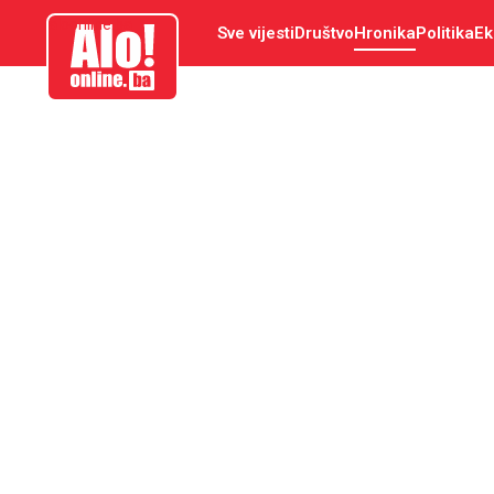
aloonline.ba
Sve vijesti
Društvo
Hronika
Politika
Ek