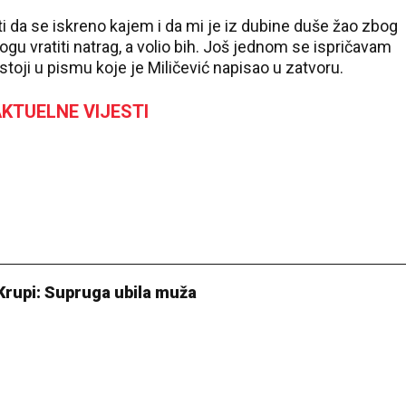
i da se iskreno kajem i da mi je iz dubine duše žao zbog
u vratiti natrag, a volio bih. Još jednom se ispričavam
21 °C
”, stoji u pismu koje je Miličević napisao u zatvoru.
Pale
KTUELNE VIJESTI
Krupi: Supruga ubila muža