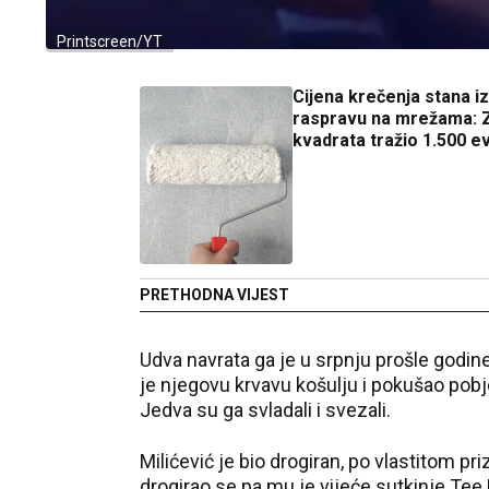
Printscreen/YT
Cijena krečenja stana i
raspravu na mrežama: 
kvadrata tražio 1.500 e
PRETHODNA VIJEST
Udva navrata ga je u srpnju prošle godine
je njegovu krvavu košulju i pokušao pobjeć
Jedva su ga svladali i svezali.
Milićević je bio drogiran, po vlastitom pr
drogirao se pa mu je vijeće sutkinje Tee 