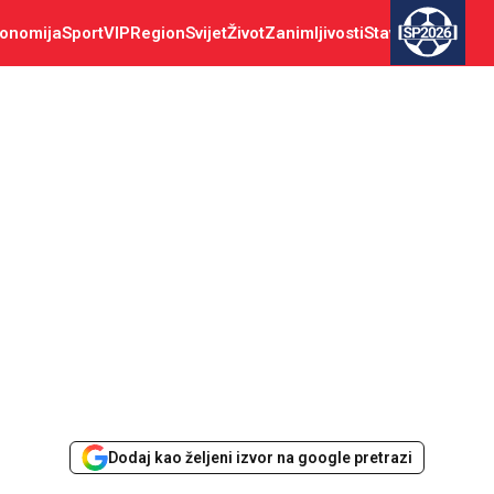
onomija
Sport
VIP
Region
Svijet
Život
Zanimljivosti
Stav
SP2026
Dodaj kao željeni izvor na google pretrazi