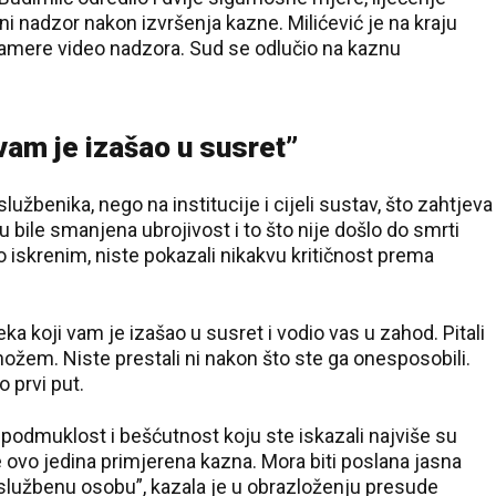
itni nadzor nakon izvršenja kazne. Milićević je na kraju
 kamere video nadzora. Sud se odlučio na kaznu
 vam je izašao u susret”
užbenika, nego na institucije i cijeli sustav, što zahtjeva
 bile smanjena ubrojivost i to što nije došlo do smrti
o iskrenim, niste pokazali nikakvu kritičnost prema
jeka koji vam je izašao u susret i vodio vas u zahod. Pitali
nožem. Niste prestali ni nakon što ste ga onesposobili.
o prvi put.
podmuklost i bešćutnost koju ste iskazali najviše su
je ovo jedina primjerena kazna. Mora biti poslana jasna
službenu osobu”, kazala je u obrazloženju presude