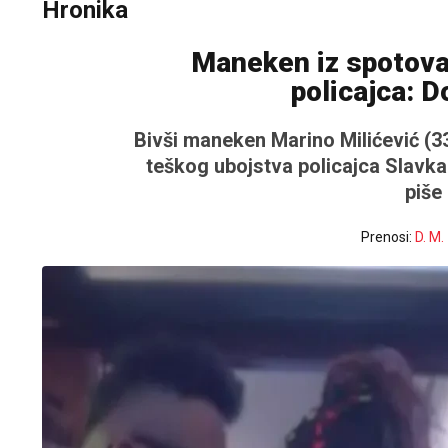
Hronika
Maneken iz spotova 
policajca: D
Bivši maneken Marino Milićević (3
teškog ubojstva policajca Slavka 
piše
Prenosi:
D. M.