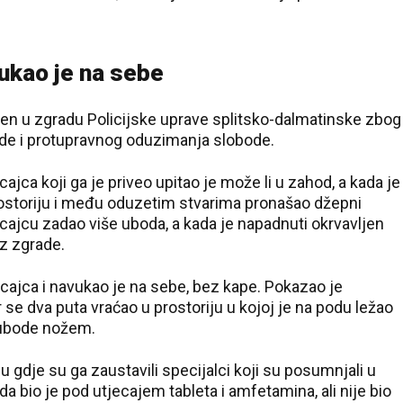
vukao je na sebe
eden u zgradu Policijske uprave splitsko-dalmatinske zbog
ude i protupravnog oduzimanja slobode.
cajca koji ga je priveo upitao je može li u zahod, a kada je
ostoriju i među oduzetim stvarima pronašao džepni
olicajcu zadao više uboda, a kada je napadnuti okrvavljen
z zgrade.
icajca i navukao je na sebe, bez kape. Pokazao je
se dva puta vraćao u prostoriju u kojoj je na podu ležao
 ubode nožem.
 gdje su ga zaustavili specijalci koji su posumnjali u
da bio je pod utjecajem tableta i amfetamina, ali nije bio