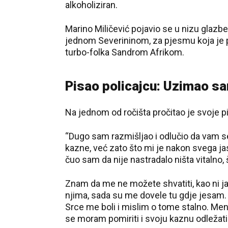
alkoholiziran.
Marino Miličević pojavio se u nizu glazbe
jednom Severininom, za pjesmu koja je p
turbo-folka Sandrom Afrikom.
Pisao policajcu: Uzimao s
Na jednom od ročišta pročitao je svoje 
“Dugo sam razmišljao i odlučio da vam s
kazne, već zato što mi je nakon svega ja
čuo sam da nije nastradalo ništa vitalno,
Znam da me ne možete shvatiti, kao ni j
njima, sada su me dovele tu gdje jesam
Srce me boli i mislim o tome stalno. Men
se moram pomiriti i svoju kaznu odležati