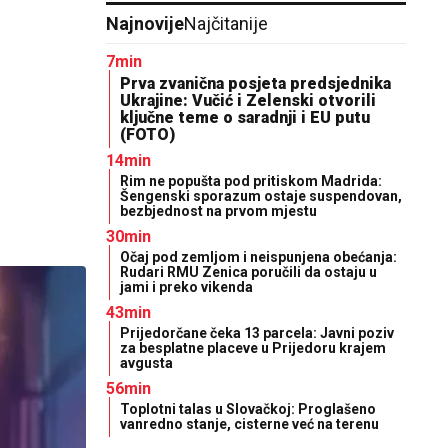
Najnovije
Najčitanije
7min
Prva zvanična posjeta predsjednika
Ukrajine: Vučić i Zelenski otvorili
ključne teme o saradnji i EU putu
(FOTO)
14min
Rim ne popušta pod pritiskom Madrida:
Šengenski sporazum ostaje suspendovan,
bezbjednost na prvom mjestu
30min
Očaj pod zemljom i neispunjena obećanja:
Rudari RMU Zenica poručili da ostaju u
jami i preko vikenda
43min
Prijedorčane čeka 13 parcela: Javni poziv
za besplatne placeve u Prijedoru krajem
avgusta
56min
Toplotni talas u Slovačkoj: Proglašeno
vanredno stanje, cisterne već na terenu