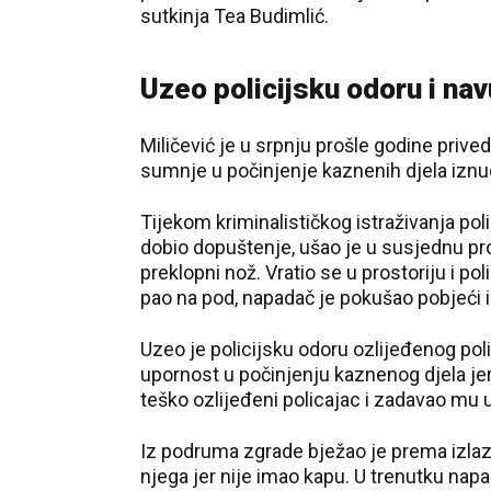
sutkinja Tea Budimlić.
Uzeo policijsku odoru i na
Miličević je u srpnju prošle godine priv
sumnje u počinjenje kaznenih djela izn
Tijekom kriminalističkog istraživanja poli
dobio dopuštenje, ušao je u susjednu pr
preklopni nož. Vratio se u prostoriju i p
pao na pod, napadač je pokušao pobjeći i
Uzeo je policijsku odoru ozlijeđenog pol
upornost u počinjenju kaznenog djela jer 
teško ozlijeđeni policajac i zadavao mu
Iz podruma zgrade bježao je prema izlazu
njega jer nije imao kapu. U trenutku napa