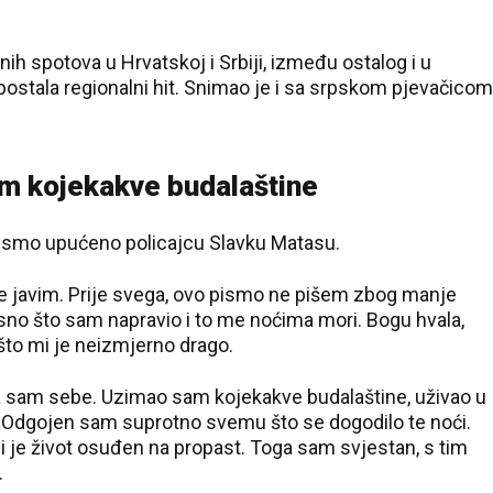
nih spotova u Hrvatskoj i Srbiji, između ostalog i u
ostala regionalni hit. Snimao je i sa srpskom pjevačicom
am kojekakve budalaštine
pismo upućeno policajcu Slavku Matasu.
e javim. Prije svega, ovo pismo ne pišem zbog manje
sno što sam napravio i to me noćima mori. Bogu hvala,
 što mi je neizmjerno drago.
a sam sebe. Uzimao sam kojekakve budalaštine, uživao u
. Odgojen sam suprotno svemu što se dogodilo te noći.
i je život osuđen na propast. Toga sam svjestan, s tim
.