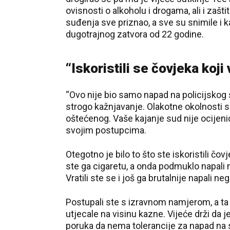
ovisnosti o alkoholu i drogama, ali i zašt
suđenja sve priznao, a sve su snimile i
dugotrajnog zatvora od 22 godine.
“Iskoristili se čovjeka koji
“Ovo nije bio samo napad na policijskog sl
strogo kažnjavanje. Olakotne okolnosti su
oštećenog. Vaše kajanje sud nije ocijeni
svojim postupcima.
Otegotno je bilo to što ste iskoristili čov
ste ga cigaretu, a onda podmuklo napali 
Vratili ste se i još ga brutalnije napali neg
Postupali ste s izravnom namjerom, a ta 
utjecale na visinu kazne. Vijeće drži da 
poruka da nema tolerancije za napad na 