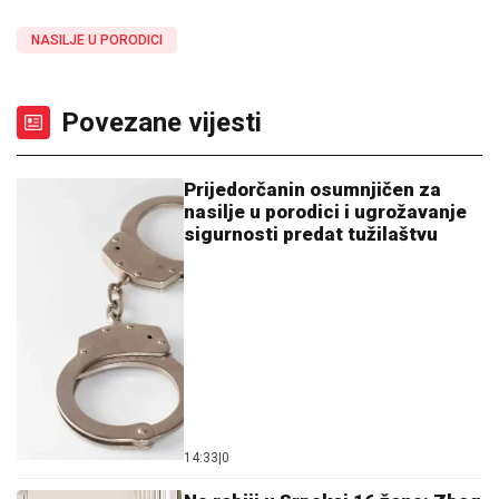
NASILJE U PORODICI
Povezane vijesti
Prijedorčanin osumnjičen za
nasilje u porodici i ugrožavanje
sigurnosti predat tužilaštvu
14:33
|
0