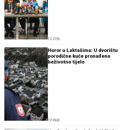
12:27
|
0
Horor u Laktašima: U dvorištu
porodične kuće pronađeno
beživotno tijelo
12:06
|
0