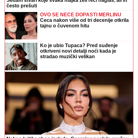
Sedam stvari koje svaka majka želi reći naglas, ali ih
često prešuti
OVO SE NEĆE DOPASTI MERLINU
Ceca nakon više od tri decenije otkrila
tajnu o čuvenom hitu
Ko je ubio Tupaca? Pred suđenje
otkriveni novi detalji noći kada je
stradao muzički velikan