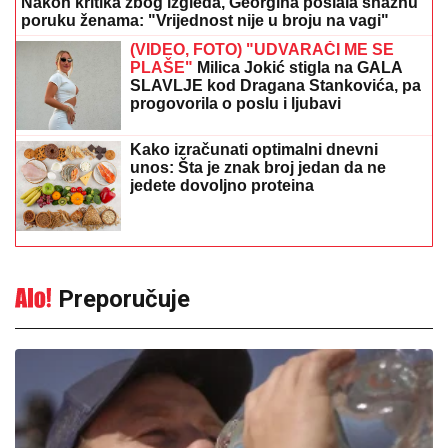
Nakon kritika zbog izgleda, Georgina poslala snažnu
poruku ženama: "Vrijednost nije u broju na vagi"
(VIDEO, FOTO) "UDVARAČI ME SE
PLAŠE"
Milica Jokić stigla na GALA
SLAVLJE kod Dragana Stankovića, pa
progovorila o poslu i ljubavi
Kako izračunati optimalni dnevni
unos: Šta je znak broj jedan da ne
jedete dovoljno proteina
Preporučuje