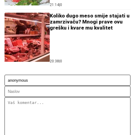
21:14
|
0
Koliko dugo meso smije stajati u
zamrzivaču? Mnogi prave ovu
grešku i kvare mu kvalitet
20:38
|
0