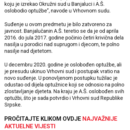
koju je izrekao Okružni sud u Banjaluci i A.Š.
oslobodio optužbe”, navode u Vrhovnom sudu.
Suđenje u ovom predmetu je bilo zatvoreno za
javnost. Banjalučanin A.Š. teretio se da je od aprila
2016. do jula 2017. godine počinio četiri krivična dela
nasilja u porodici nad suprugom i djecom, te polno
nasilje nad djetetom.
U decembru 2020. godine je oslobođen optužbe, ali
je presudu ukinuo Vrhovni sud i postupak vratio na
novo suđenje. U ponovljenom postupku tužilac je
odustao od dijela optužnice koji se odnosio na polno
zlostavljanje djeteta. Na kraju je A.Š. oslobođen svih
optužbi, što je sada potvrdio i Vrhovni sud Republike
Srpske.
PROČITAJTE KLIKOM OVDJE
NAJVAŽNIJE
AKTUELNE VIJESTI