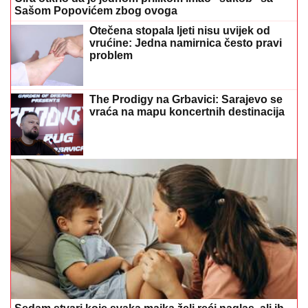
Sašom Popovićem zbog ovoga
Otečena stopala ljeti nisu uvijek od
vrućine: Jedna namirnica često pravi
problem
The Prodigy na Grbavici: Sarajevo se
vraća na mapu koncertnih destinacija