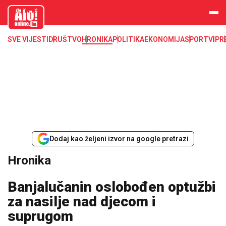
aloonline.b
a
SVE VIJESTI
DRUŠTVO
HRONIKA
POLITIKA
EKONOMIJA
SPORT
VIP
R
Dodaj kao željeni izvor na google pretrazi
Hronika
Banjalučanin oslobođen optužbi
za nasilje nad djecom i
suprugom