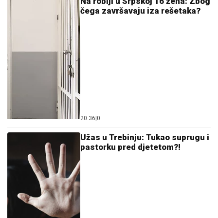
Na robiji u Srpskoj 16 žena: Zbog
čega završavaju iza rešetaka?
20:36
|
0
Užas u Trebinju: Tukao suprugu i
pastorku pred djetetom?!