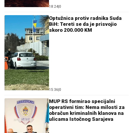
18:24
|
0
Optužnica protiv radnika Suda
BiH: Tereti se da je prisvojio
skoro 200.000 KM
15:36
|
0
MUP RS formirao specijalni
operativni tim: Nema milosti za
obračun kriminalnih klanova na
ulicama Istočnog Sarajeva