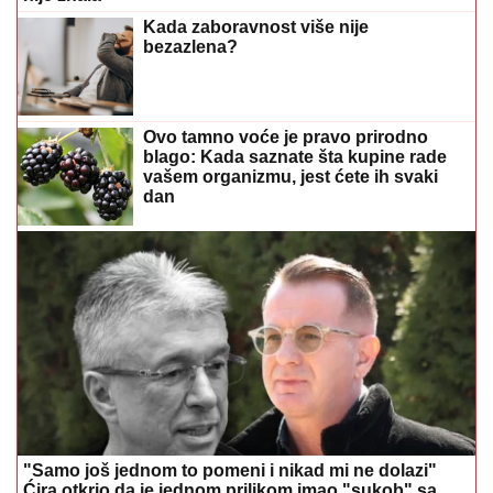
Kada zaboravnost više nije
bezazlena?
Ovo tamno voće je pravo prirodno
blago: Kada saznate šta kupine rade
vašem organizmu, jest ćete ih svaki
dan
"Samo još jednom to pomeni i nikad mi ne dolazi"
Ćira otkrio da je jednom prilikom imao "sukob" sa