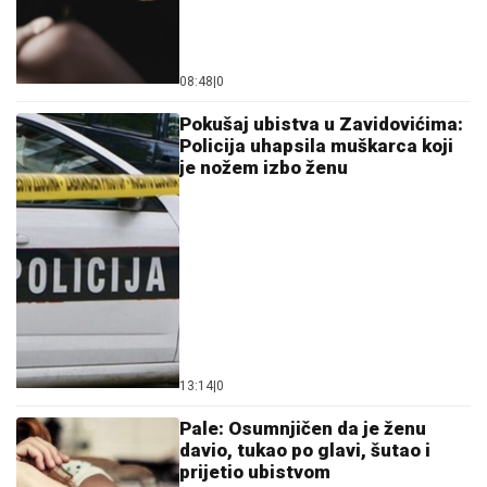
08:48
|
0
Pokušaj ubistva u Zavidovićima:
Policija uhapsila muškarca koji
je nožem izbo ženu
13:14
|
0
Pale: Osumnjičen da je ženu
davio, tukao po glavi, šutao i
prijetio ubistvom