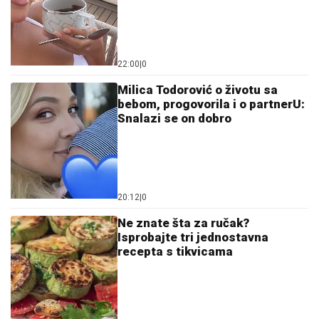
22:00
|
0
Milica Todorović o životu sa
bebom, progovorila i o partnerU:
Snalazi se on dobro
20:12
|
0
Ne znate šta za ručak?
Isprobajte tri jednostavna
recepta s tikvicama