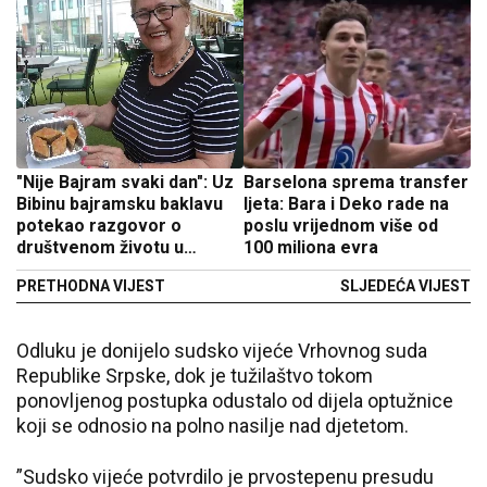
"Nije Bajram svaki dan": Uz
Barselona sprema transfer
Bibinu bajramsku baklavu
ljeta: Bara i Deko rade na
potekao razgovor o
poslu vrijednom više od
društvenom životu u
100 miliona evra
Lipovači
PRETHODNA VIJEST
SLJEDEĆA VIJEST
Odluku je donijelo sudsko vijeće Vrhovnog suda
Republike Srpske, dok je tužilaštvo tokom
ponovljenog postupka odustalo od dijela optužnice
koji se odnosio na polno nasilje nad djetetom.
”Sudsko vijeće potvrdilo je prvostepenu presudu