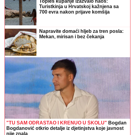
Toples kupanje izazvalo haos:
Turistkinja u Hrvatskoj kažnjena sa
700 evra nakon prijave komšija
Napravite domaći hljeb za tren posla:
Mekan, mirisan i bez čekanja
"TU SAM ODRASTAO I KRENUO U ŠKOLU"
Bogdan
Bogdanović otkrio detalje iz djetinjstva koje javnost
nije znala