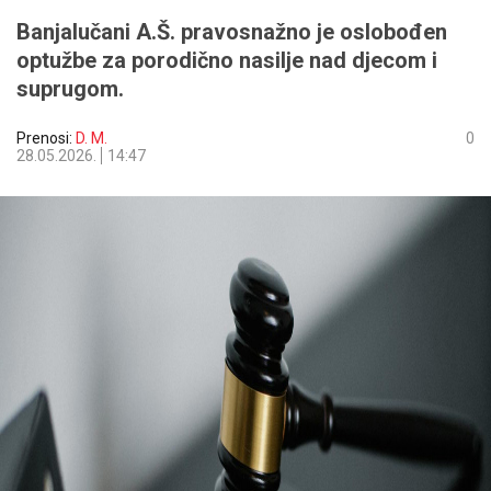
Banjalučani A.Š. pravosnažno je oslobođen
optužbe za porodično nasilje nad djecom i
suprugom.
Prenosi:
D. M.
0
28.05.2026.
14:47