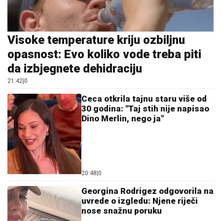
Visoke temperature kriju ozbiljnu
opasnost: Evo koliko vode treba piti
da izbjegnete dehidraciju
21:42
|
0
Ceca otkrila tajnu staru više od
30 godina: "Taj stih nije napisao
Dino Merlin, nego ja"
20:48
|
0
Georgina Rodrigez odgovorila na
uvrede o izgledu: Njene riječi
nose snažnu poruku