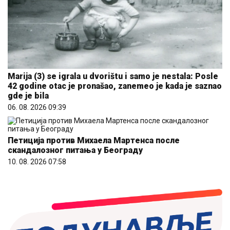
Marija (3) se igrala u dvorištu i samo je nestala: Posle
42 godine otac je pronašao, zanemeo je kada je saznao
gde je bila
06. 08. 2026 09:39
Петиција против Михаела Мартенса после
скандалозног питања у Београду
10. 08. 2026 07:58