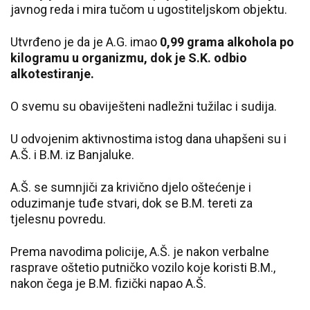
javnog reda i mira tučom u ugostiteljskom objektu.
Utvrđeno je da je A.G. imao
0,99 grama alkohola po
kilogramu u organizmu, dok je S.K. odbio
alkotestiranje.
O svemu su obaviješteni nadležni tužilac i sudija.
U odvojenim aktivnostima istog dana uhapšeni su i
A.Š. i B.M. iz Banjaluke.
A.Š. se sumnjiči za krivično djelo oštećenje i
oduzimanje tuđe stvari, dok se B.M. tereti za
tjelesnu povredu.
Prema navodima policije, A.Š. je nakon verbalne
rasprave oštetio putničko vozilo koje koristi B.M.,
nakon čega je B.M. fizički napao A.Š.