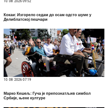
10. 08. 2026 09:52
Кокаи: Изгорело седам до осам одсто шуме у
Делиблатској пешчари
10. 08. 2026 07:19
Марко Кешељ: Гуча је препознатљив симбол
Србије, њене културе