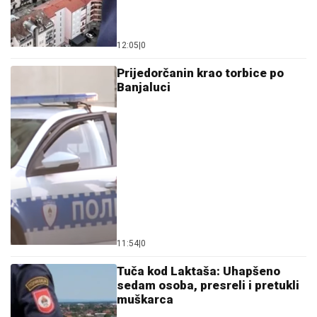
12:05
|
0
Prijedorčanin krao torbice po
Banjaluci
11:54
|
0
Tuča kod Laktaša: Uhapšeno
sedam osoba, presreli i pretukli
muškarca