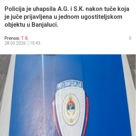
Policija je uhapsila A.G. i S.K. nakon tuče koja
je juče prijavljena u jednom ugostiteljskom
objektu u Banjaluci.
Prenosi:
T. B.
0
28.05.2026.
10:43