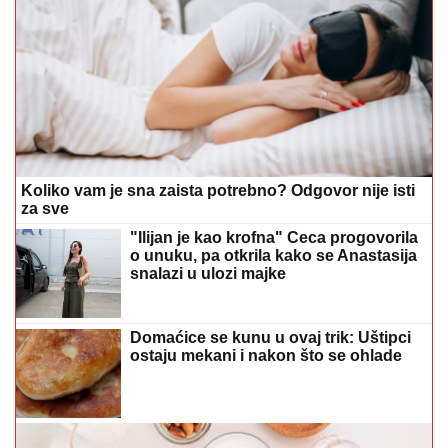
Koliko vam je sna zaista potrebno? Odgovor nije isti
za sve
"Ilijan je kao krofna" Ceca progovorila
o unuku, pa otkrila kako se Anastasija
snalazi u ulozi majke
Domaćice se kunu u ovaj trik: Uštipci
ostaju mekani i nakon što se ohlade