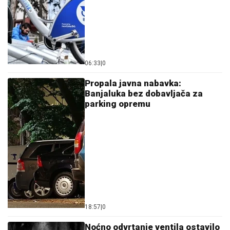
06:33
|
0
Propala javna nabavka:
Banjaluka bez dobavljača za
parking opremu
18:57
|
0
Noćno odvrtanje ventila ostavilo