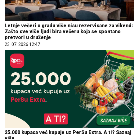
Letnje večeri u gradu više nisu rezervisane za vikend:
Zašto sve više ljudi bira večeru koja se spontano
pretvori u druženje
23. 07. 2026 12:47
25.000 kupaca već kupuje uz PerSu Extra. A ti? Saznaj
više