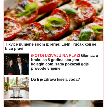
Tikvice punjene sirom iz rerne: Ljetnji ručak koji se
brzo pravi
(FOTO) UŽIVAJU NA PLAŽI
Glumac u
braku sa 8 godina starijom
koleginicom, sada pokazali gdje
provode vrijeme
Da li je zdrava kisela voda?