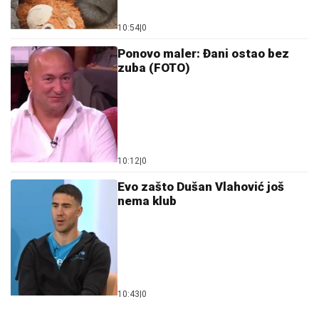
10:54
|
0
Ponovo maler: Đani ostao bez
zuba (FOTO)
10:12
|
0
Evo zašto Dušan Vlahović još
nema klub
10:43
|
0