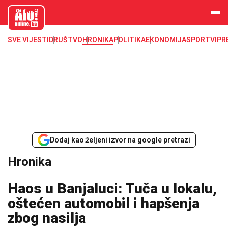
aloonline.b
a
SVE VIJESTI
DRUŠTVO
HRONIKA
POLITIKA
EKONOMIJA
SPORT
VIP
R
Dodaj kao željeni izvor na google pretrazi
Hronika
Haos u Banjaluci: Tuča u lokalu,
oštećen automobil i hapšenja
zbog nasilja