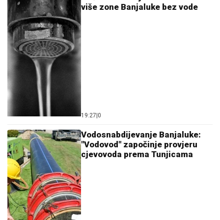
više zone Banjaluke bez vode
19:27
|
0
Vodosnabdijevanje Banjaluke:
"Vodovod" započinje provjeru
cjevovoda prema Tunjicama