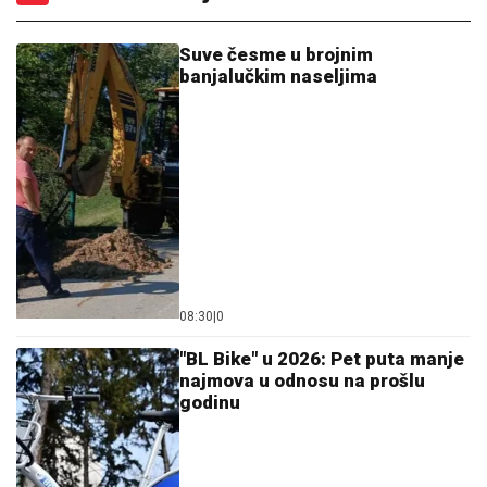
Suve česme u brojnim
banjalučkim naseljima
08:30
|
0
"BL Bike" u 2026: Pet puta manje
najmova u odnosu na prošlu
godinu