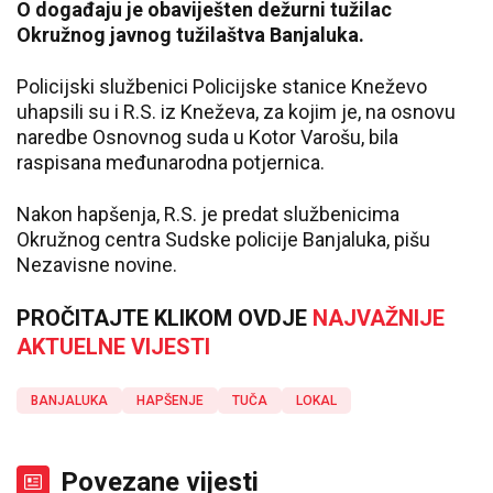
O događaju je obaviješten dežurni tužilac
Okružnog javnog tužilaštva Banjaluka.
Policijski službenici Policijske stanice Kneževo
uhapsili su i R.S. iz Kneževa, za kojim je, na osnovu
naredbe Osnovnog suda u Kotor Varošu, bila
raspisana međunarodna potjernica.
Nakon hapšenja, R.S. je predat službenicima
Okružnog centra Sudske policije Banjaluka, pišu
Nezavisne novine.
PROČITAJTE KLIKOM OVDJE
NAJVAŽNIJE
AKTUELNE VIJESTI
BANJALUKA
HAPŠENJE
TUČA
LOKAL
Povezane vijesti