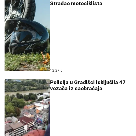
Stradao motociklista
12:27
|
0
Policija u Gradišci isključila 47
vozača iz saobraćaja