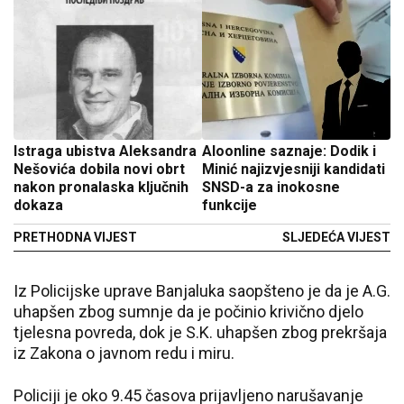
Istraga ubistva Aleksandra
Aloonline saznaje: Dodik i
Nešovića dobila novi obrt
Minić najizvjesniji kandidati
nakon pronalaska ključnih
SNSD-a za inokosne
dokaza
funkcije
PRETHODNA VIJEST
SLJEDEĆA VIJEST
Iz Policijske uprave Banjaluka saopšteno je da je A.G.
uhapšen zbog sumnje da je počinio krivično djelo
tjelesna povreda, dok je S.K. uhapšen zbog prekršaja
iz Zakona o javnom redu i miru.
Policiji je oko 9.45 časova prijavljeno narušavanje