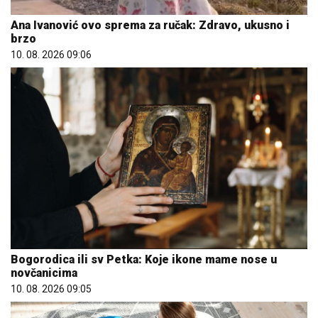
Ana Ivanović ovo sprema za ručak: Zdravo, ukusno i
brzo
10. 08. 2026 09:06
Bogorodica ili sv Petka: Koje ikone mame nose u
novčanicima
10. 08. 2026 09:05