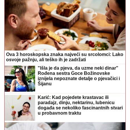
Ova 3 horoskopska znaka najveći su srcolomci: Lako
osvoje pažnju, ali teško ih je zadržati
"Išla je da pjeva, da uzme neki dinar"
Rođena sestra Goce Božinovske
iznijela nepoznate detalje o pjevačici i
Šijanu
Karić: Kad pojedete krastavac ili
paradajz, dinju, nektarinu, lubenicu
događa se nekoliko fascinantnih stvari
u probavnom traktu