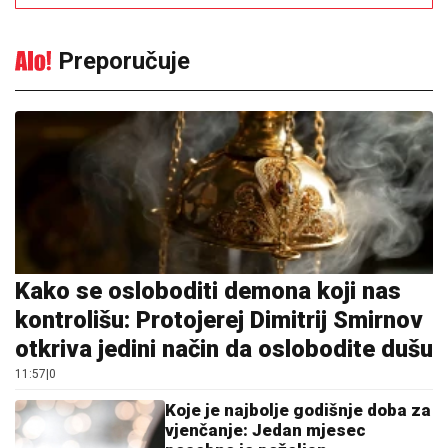
Preporučuje
Kako se osloboditi demona koji nas
kontrolišu: Protojerej Dimitrij Smirnov
otkriva jedini način da oslobodite dušu
11:57
|
0
Koje je najbolje godišnje doba za
vjenčanje: Jedan mjesec