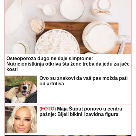
Osteoporoza dugo ne daje simptome:
Nutricionistkinja otkriva šta žene treba da jedu za jače
kosti
Ovo su znakovi da vaš pas možda pati
od artritisa
(FOTO)
Maja Šuput ponovo u centru
pažnje: Bijeli bikini i zavidna figura