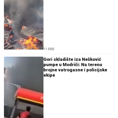
11:05
|
0
Gori skladište iza Nešković
pumpe u Modriči: Na terenu
brojne vatrogasne i policijske
ekipe