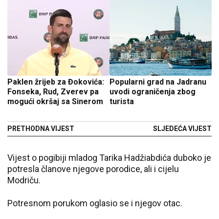
Paklen žrijeb za Đokovića:
Popularni grad na Jadranu
Fonseka, Rud, Zverev pa
uvodi ograničenja zbog
mogući okršaj sa Sinerom
turista
PRETHODNA VIJEST
SLJEDEĆA VIJEST
Vijest o pogibiji mladog Tarika Hadžiabdića duboko je
potresla članove njegove porodice, ali i cijelu
Modriču.
Potresnom porukom oglasio se i njegov otac.