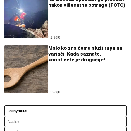
nakon višesatne potrage (FOTO)
12:30
|
0
Malo ko zna čemu služi rupa na
varjači: Kada saznate,
koristićete je drugačije!
11:59
|
0