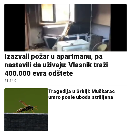
Izazvali požar u apartmanu, pa
nastavili da uživaju: Vlasnik traži
400.000 evra odštete
21:54
|
0
Tragedija u Srbiji: Muškarac
umro posle uboda stršljena