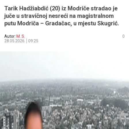
Tarik Hadžiabdić (20) iz Modriče stradao je
juče u stravičnoj nesreći na magistralnom
putu Modriča – Gradačac, u mjestu Skugrić.
Autor:
M. S.
0
28.05.2026.
09:25