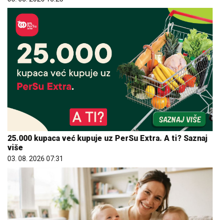
25.000 kupaca već kupuje uz PerSu Extra. A ti? Saznaj
više
03. 08. 2026 07:31