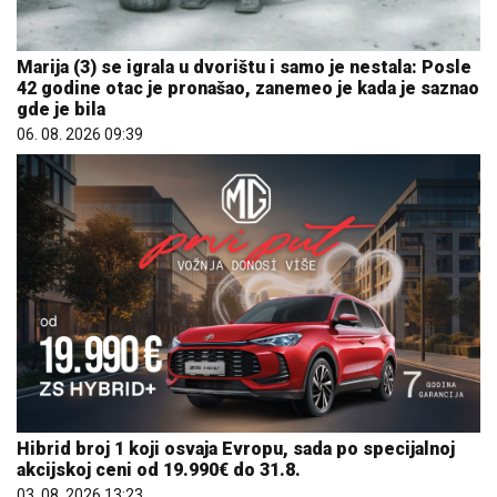
Marija (3) se igrala u dvorištu i samo je nestala: Posle
42 godine otac je pronašao, zanemeo je kada je saznao
gde je bila
06. 08. 2026 09:39
Hibrid broj 1 koji osvaja Evropu, sada po specijalnoj
akcijskoj ceni od 19.990€ do 31.8.
03. 08. 2026 13:23