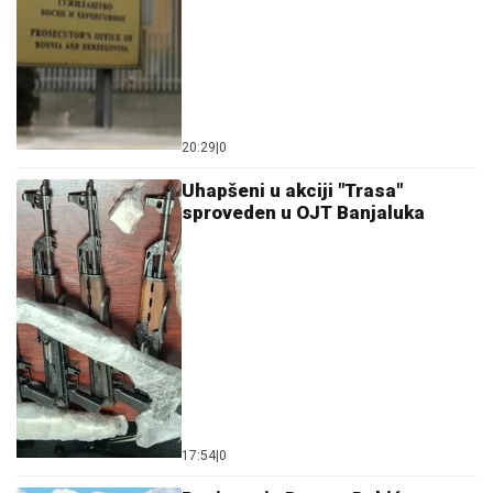
20:29
|
0
Uhapšeni u akciji "Trasa"
sproveden u OJT Banjaluka
17:54
|
0