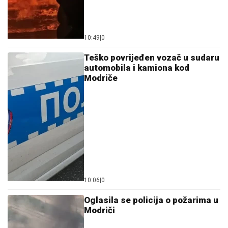
10:49
|
0
Teško povrijeđen vozač u sudaru
automobila i kamiona kod
Modriče
10:06
|
0
Oglasila se policija o požarima u
Modriči