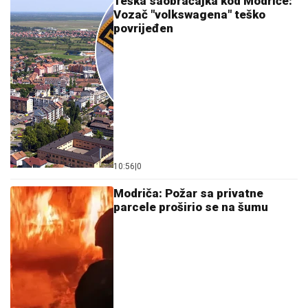
Teška saobraćajka kod Modriče:
Vozač "volkswagena" teško
povrijeđen
10:56
|
0
Modriča: Požar sa privatne
parcele proširio se na šumu