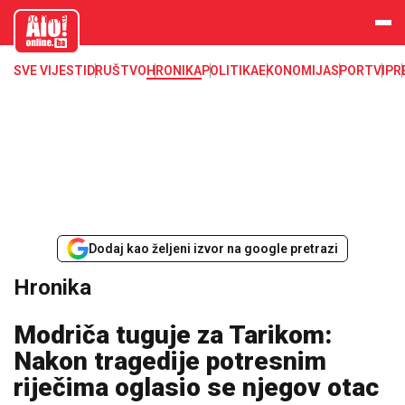
aloonline.b
a
SVE VIJESTI
DRUŠTVO
HRONIKA
POLITIKA
EKONOMIJA
SPORT
VIP
R
Dodaj kao željeni izvor na google pretrazi
Hronika
Modriča tuguje za Tarikom:
Nakon tragedije potresnim
riječima oglasio se njegov otac