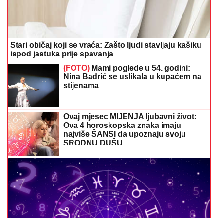
Stari običaj koji se vraća: Zašto ljudi stavljaju kašiku
ispod jastuka prije spavanja
(FOTO)
Mami poglede u 54. godini:
Nina Badrić se uslikala u kupaćem na
stijenama
Ovaj mjesec MIJENJA ljubavni život:
Ova 4 horoskopska znaka imaju
najviše ŠANSI da upoznaju svoju
SRODNU DUŠU