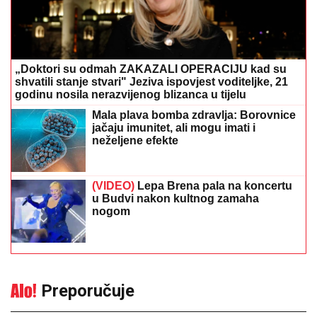
„Doktori su odmah ZAKAZALI OPERACIJU kad su
shvatili stanje stvari" Jeziva ispovjest voditeljke, 21
godinu nosila nerazvijenog blizanca u tijelu
Mala plava bomba zdravlja: Borovnice
jačaju imunitet, ali mogu imati i
neželjene efekte
(VIDEO)
Lepa Brena pala na koncertu
u Budvi nakon kultnog zamaha
nogom
Preporučuje