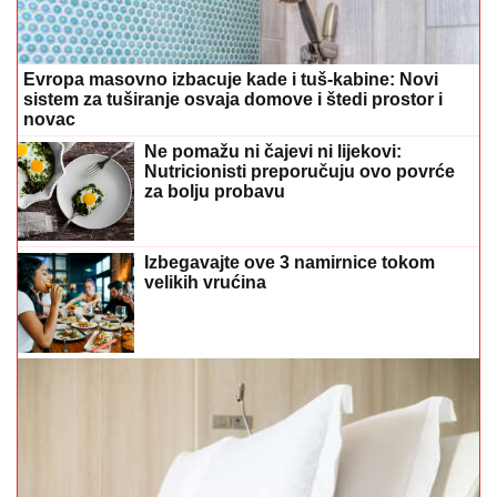
Evropa masovno izbacuje kade i tuš-kabine: Novi
sistem za tuširanje osvaja domove i štedi prostor i
novac
Ne pomažu ni čajevi ni lijekovi:
Nutricionisti preporučuju ovo povrće
za bolju probavu
Izbegavajte ove 3 namirnice tokom
velikih vrućina