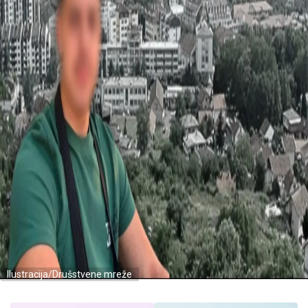
Ilustracija/Drušstvene mreže