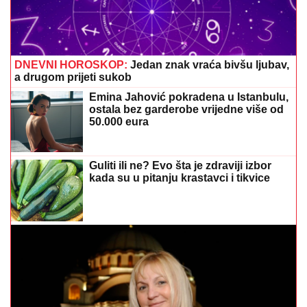
DNEVNI HOROSKOP:
Jedan znak vraća bivšu ljubav,
a drugom prijeti sukob
Emina Jahović pokradena u Istanbulu,
ostala bez garderobe vrijedne više od
50.000 eura
Guliti ili ne? Evo šta je zdraviji izbor
kada su u pitanju krastavci i tikvice