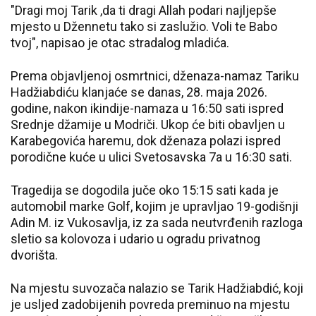
"Dragi moj Tarik ,da ti dragi Allah podari najljepše
mjesto u Džennetu tako si zaslužio. Voli te Babo
tvoj", napisao je otac stradalog mladića.
Prema objavljenoj osmrtnici, dženaza-namaz Tariku
Hadžiabdiću klanjaće se danas, 28. maja 2026.
godine, nakon ikindije-namaza u 16:50 sati ispred
Srednje džamije u Modriči. Ukop će biti obavljen u
Karabegovića haremu, dok dženaza polazi ispred
porodične kuće u ulici Svetosavska 7a u 16:30 sati.
Tragedija se dogodila juče oko 15:15 sati kada je
automobil marke Golf, kojim je upravljao 19-godišnji
Adin M. iz Vukosavlja, iz za sada neutvrđenih razloga
sletio sa kolovoza i udario u ogradu privatnog
dvorišta.
Na mjestu suvozača nalazio se Tarik Hadžiabdić, koji
je usljed zadobijenih povreda preminuo na mjestu