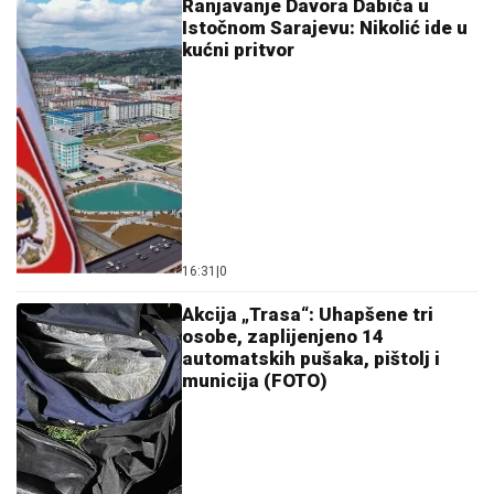
Ranjavanje Davora Dabića u
Istočnom Sarajevu: Nikolić ide u
kućni pritvor
16:31
|
0
Akcija „Trasa“: Uhapšene tri
osobe, zaplijenjeno 14
automatskih pušaka, pištolj i
municija (FOTO)