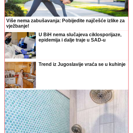
Više nema zabušavanja: Pobijedite najčešće izlike za
vježbanje!
U BiH nema slučajeva ciklosporijaze,
epidemija i dalje traje u SAD-u
Trend iz Jugoslavije vraća se u kuhinje