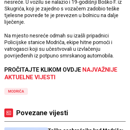
nesreće. U vozilu se nalazio i 19-godišnji Boško F. iz
Skugrića, koji je zajedno s vozačem zadobio teške
tjelesne povrede te je prevezen u bolnicu na dalje
liječenje.
Na mjesto nesreće odmah su izašli pripadnici
Policijske stanice Modriča, ekipe hitne pomoći i
vatrogasci koji su učestvovali u izvlačenju
povrijeđenih iz potpuno smrskanog automobila.
PROČITAJTE KLIKOM OVDJE
NAJVAŽNIJE
AKTUELNE VIJESTI
MODRIČA
Povezane vijesti