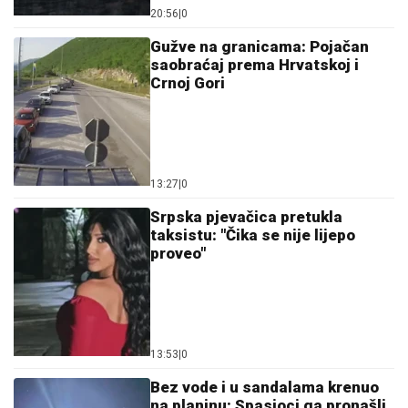
20:56
|
0
Gužve na granicama: Pojačan
saobraćaj prema Hrvatskoj i
Crnoj Gori
13:27
|
0
Srpska pjevačica pretukla
taksistu: "Čika se nije lijepo
proveo"
13:53
|
0
Bez vode i u sandalama krenuo
na planinu: Spasioci ga pronašli