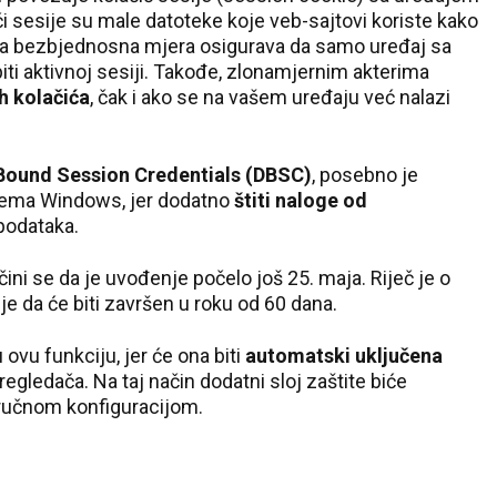
ići sesije su male datoteke koje veb-sajtovi koriste kako
 Ova bezbjednosna mjera osigurava da samo uređaj sa
iti aktivnoj sesiji. Takođe, zlonamjernim akterima
h kolačića
, čak i ako se na vašem uređaju već nalazi
Bound Session Credentials (DBSC)
, posebno je
stema Windows, jer dodatno
štiti naloge od
podataka.
čini se da je uvođenje počelo još 25. maja. Riječ je o
je da će biti završen u roku od 60 dana.
 ovu funkciju, jer će ona biti
automatski uključena
ledača. Na taj način dodatni sloj zaštite biće
ručnom konfiguracijom.