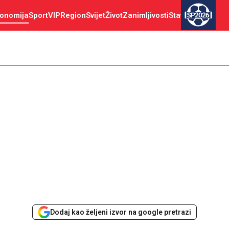
onomija
Sport
VIP
Region
Svijet
Život
Zanimljivosti
Stav
SP2026
Dodaj kao željeni izvor na google pretrazi