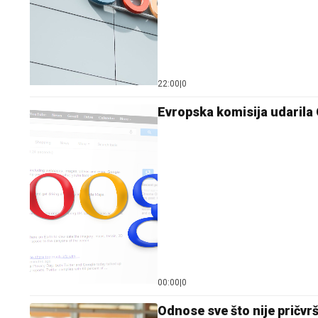
22:00
|
0
Evropska komisija udarila 
00:00
|
0
Odnose sve što nije pričvr