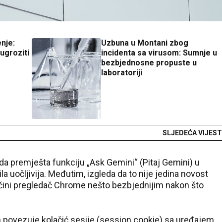
nje:
Uzbuna u Montani zbog
ugroziti
incidenta sa virusom: Sumnje u
bezbjednosne propuste u
laboratoriji
SLJEDEĆA VIJEST
da premješta funkciju „Ask Gemini“ (Pitaj Gemini) u
la uočljivija. Međutim, izgleda da to nije jedina novost
ini pregledač Chrome nešto bezbjednijim nakon što
n povezuje kolačić sesije (session cookie) sa uređajem