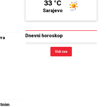
33 °C
Sarajevo
Dnevni horoskop
vra
Vidi sve
atnim