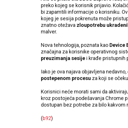
preko kojeg se korisnik prijavio. Kolač
bi zapamtili informacije o korisniku.
kojeg je sesija pokrenuta može pristup
znatno otežava
zloupotrebu ukradeni
malver.
Nova tehnologija, poznata kao
Device 
značajna za korisnike operativnog si
preuzimanja sesije
i krađe pristupnih 
Iako je ova najava objavljena nedavno, 
postepenom procesu
za koji se očeku
Korisnici neće morati sami da aktiviraju
kroz postojeća podešavanja Chrome preg
dostupan bez potrebe za bilo kakvom 
(
b92
)