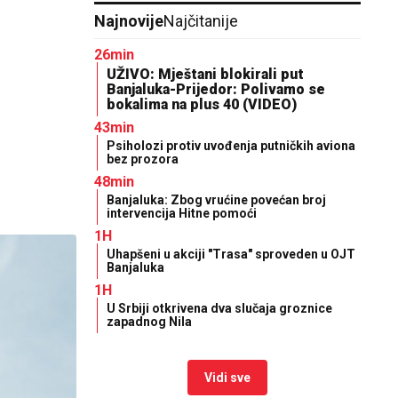
Najnovije
Najčitanije
26min
UŽIVO: Mještani blokirali put
Banjaluka-Prijedor: Polivamo se
bokalima na plus 40 (VIDEO)
43min
Psiholozi protiv uvođenja putničkih aviona
bez prozora
48min
Banjaluka: Zbog vrućine povećan broj
intervencija Hitne pomoći
1H
Uhapšeni u akciji "Trasa" sproveden u OJT
Banjaluka
1H
U Srbiji otkrivena dva slučaja groznice
zapadnog Nila
Vidi sve