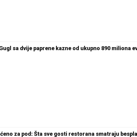
29 °C
Pale
Gugl sa dvije paprene kazne od ukupno 890 miliona e
šćeno za pod: Šta sve gosti restorana smatraju bespl