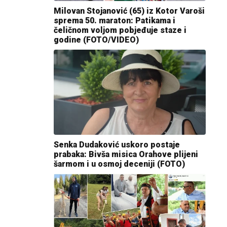
Milovan Stojanović (65) iz Kotor Varoši
sprema 50. maraton: Patikama i
čeličnom voljom pobjeđuje staze i
godine (FOTO/VIDEO)
Senka Dudaković uskoro postaje
prabaka: Bivša misica Orahove plijeni
šarmom i u osmoj deceniji (FOTO)