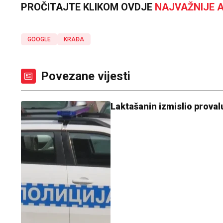
PROČITAJTE KLIKOM OVDJE
NAJVAŽNIJE A
GOOGLE
KRAĐA
Povezane vijesti
Laktašanin izmislio proval