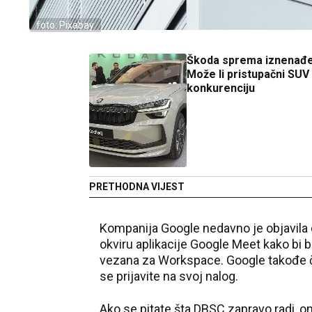
foto: Pixabay
Škoda sprema iznenađe
Može li pristupačni SUV 
konkurenciju
PRETHODNA VIJEST
Kompanija Google nedavno je objavila 
okviru aplikacije Google Meet kako bi bi
vezana za Workspace. Google takođe č
se prijavite na svoj nalog.
Ako se pitate šta DBSC zapravo radi, o