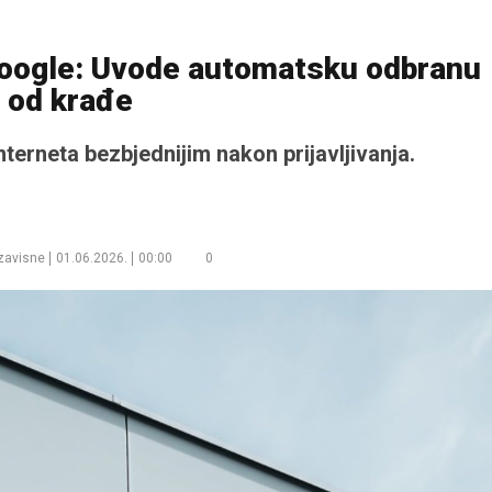
Google: Uvode automatsku odbranu
od krađe
nterneta bezbjednijim nakon prijavljivanja.
zavisne
01.06.2026.
00:00
0