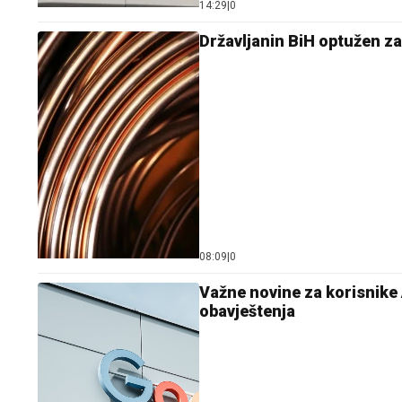
14:29
|
0
Državljanin BiH optužen z
08:09
|
0
Važne novine za korisnike 
obavještenja